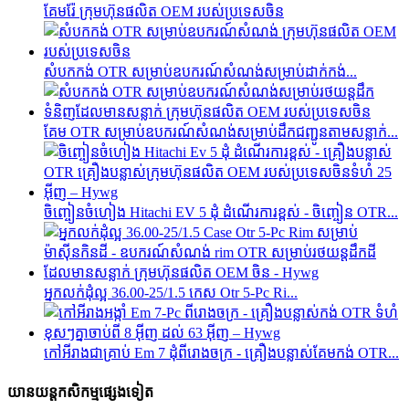
គែមរ៉ែ ក្រុមហ៊ុនផលិត OEM របស់ប្រទេសចិន
សំបកកង់ OTR សម្រាប់ឧបករណ៍សំណង់សម្រាប់ដាក់កង់...
គែម OTR សម្រាប់ឧបករណ៍សំណង់សម្រាប់ដឹកជញ្ជូនតាមសន្លាក់...
ចិញ្ចៀនចំហៀង Hitachi EV 5 ដុំ ដំណើរការខ្ពស់ - ចិញ្ចៀន OTR...
អ្នកលក់ដុំល្អ 36.00-25/1.5 កេស Otr 5-Pc Ri...
កៅអី​រាង​ជា​គ្រាប់ Em 7 ដុំ​ពី​រោងចក្រ - គ្រឿងបន្លាស់​គែម​កង់ OTR...
យានយន្តកសិកម្មផ្សេងទៀត