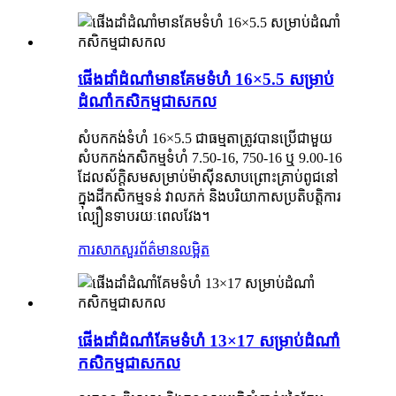
ផើងដាំដំណាំ​មាន​គែម​ទំហំ 16×5.5 សម្រាប់​
ដំណាំ​កសិកម្ម​ជា​សកល
សំបកកង់ទំហំ 16×5.5 ជាធម្មតាត្រូវបានប្រើជាមួយ
សំបកកង់កសិកម្មទំហំ 7.50-16, 750-16 ឬ 9.00-16
ដែលស័ក្តិសមសម្រាប់ម៉ាស៊ីនសាបព្រោះគ្រាប់ពូជនៅ
ក្នុងដីកសិកម្មទន់ វាលភក់ និងបរិយាកាសប្រតិបត្តិការ
ល្បឿនទាបរយៈពេលវែង។
ការសាកសួរ
ព័ត៌មានលម្អិត
ផើងដាំដំណាំ​គែម​ទំហំ 13×17 សម្រាប់​ដំណាំ​
កសិកម្ម​ជា​សកល