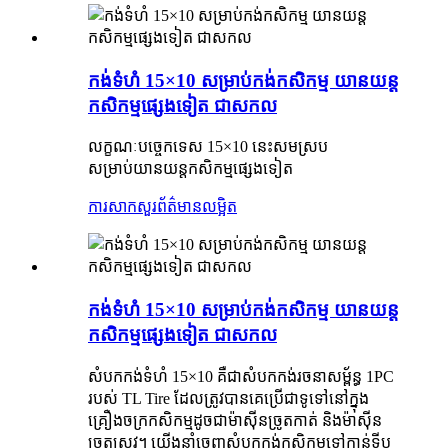
កង់ទំហំ 15×10 សម្រាប់កង់កសិកម្ម យានយន្ត
កសិកម្មផ្សេងទៀត ជាសកល
លក្ខណៈបច្ចេកទេស 15×10 នេះសមស្រប
សម្រាប់យានយន្តកសិកម្មផ្សេងទៀត
ការសាកសួរ
ព័ត៌មានលម្អិត
កង់ទំហំ 15×10 សម្រាប់កង់កសិកម្ម យានយន្ត
កសិកម្មផ្សេងទៀត ជាសកល
សំបកកង់ទំហំ 15×10 គឺជាសំបកកង់រចនាសម្ព័ន្ធ 1PC
របស់ TL Tire ដែលត្រូវបានគេប្រើជាទូទៅនៅក្នុង
គ្រឿងចក្រកសិកម្មដូចជាម៉ាស៊ីនច្រូតកាត់ និងម៉ាស៊ីន
ច្រូតស្រូវ។ យើងនាំចេញសំបកកង់កសិកម្មទៅកាន់ទ្វីប