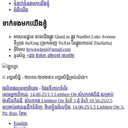
ទំនាក់ទំនងមកយើងខ្ញុំ
អំពីយើង
ទាក់ទងមកយើងខ្ញុំ
អាសយដ្ឋាន
ខាងជើងផ្លូវ QianLiu ផ្លូវ NanBei Lake Avenue
ទីក្រុង JiaXing (ច្រកចេញ YuXin នៃផ្លូវហាយវេ ZhaJiaSu)
អ៊ីមែល
hywgwheel@gmail.com
ទូរស័ព្ទ
+៨៦ ៥៧៣ ៨២០៧ ៧០៩២
© រក្សាសិទ្ធិ - ២០១០-២០២៣៖ រក្សាសិទ្ធិគ្រប់យ៉ាង។
ផលិតផលពេញនិយម
-
ផែនទីគេហទំព័រ
សោរអ្នកបើកបរ
,
14.00-25/1.5 Liebherr Otr សំបកកង់បីដុំ សម្រាប់
ម៉ាស៊ីនកិនដី
,
សំបកកង់ Liebherr Otr ទំហំ 3 ដុំ ទំហំ 19.50-25/2.5
សម្រាប់រថយន្តដឹកទំនិញ
,
ចិញ្ចៀនចំហៀង
,
14.00-25/1.5 Liebherr Otr 3-
Pic Rim
,
គែម
,
English