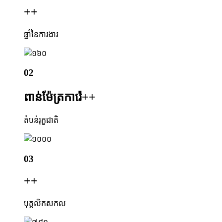
+
+
ឆ្នាំនៃការងារ
02
ពាន់ម៉ែត្រការ៉េ+
+
តំបន់រុក្ខជាតិ
03
+
+
បុគ្គលិកសកល