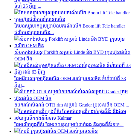
ទំហំ 25 អ៊ីញ ...
គែមឧស្សាហកម្មសម្រាប់ឧបករណ៍លើក Boom lift Tele handler
ផលិតនៅប្រទេសចិន...
សំបកកង់រថយន្ត Forklift សម្រាប់ Linde និង BYD ក្រុមហ៊ុនផលិត
OEM ចិន
គែម​រ៉ែ​របស់​ក្រុមហ៊ុន​ផលិត OEM របស់​ប្រទេស​ចិន ទំហំ​ចាប់ពី 33
អ៊ីញ...
ឧបករណ៍សំណង់ OTR rim សម្រាប់ Grader ប្រទេសចិន OEM ...
គែមលើកកុងតឺន័រ គែមរថយន្តសម្រាប់ដាក់ជង់ និងកុងតឺន័រទទេ...