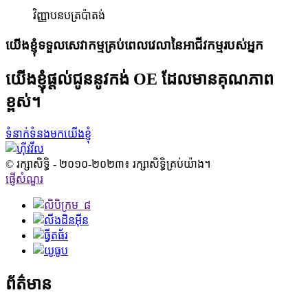
វិញ្ញាបនបត្រប៉ាតង់
យើងខ្ញុំទទួលសេវាកម្មគ្រប់ពេលវេលានៃអាជីវកម្មរបស់អ្នក
យើងខ្ញុំផ្តល់ជូននូវកង់ OE ដែលមានគុណភាព
ខ្ពស់។
ទំនាក់ទំនងមកយើងខ្ញុំ
© រក្សាសិទ្ធិ - ២០១០-២០២៣៖ រក្សាសិទ្ធិគ្រប់យ៉ាង។
ផ្ញើសំណួរ
ព័ត៌មាន