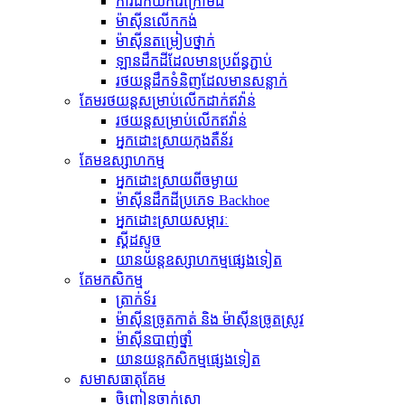
ការជីកយករ៉ែក្រោមដី
ម៉ាស៊ីន​លើក​កង់
ម៉ាស៊ីន​តម្រៀប​ថ្នាក់
ឡានដឹកដីដែលមានប្រព័ន្ធភ្ជាប់
រថយន្ត​ដឹក​ទំនិញ​ដែល​មាន​សន្លាក់​
គែមរថយន្តសម្រាប់លើកដាក់ឥវ៉ាន់
រថយន្ត​សម្រាប់​លើក​ឥវ៉ាន់
អ្នកដោះស្រាយកុងតឺន័រ
គែមឧស្សាហកម្ម
អ្នកដោះស្រាយពីចម្ងាយ
ម៉ាស៊ីន​ដឹក​ដី​ប្រភេទ Backhoe
អ្នកដោះស្រាយសម្ភារៈ
ស្គីដស្ទូច
យានយន្តឧស្សាហកម្មផ្សេងទៀត
គែមកសិកម្ម
ត្រាក់ទ័រ
ម៉ាស៊ីនច្រូតកាត់ និង ម៉ាស៊ីនច្រូតស្រូវ
ម៉ាស៊ីនបាញ់ថ្នាំ
យានយន្តកសិកម្មផ្សេងទៀត
សមាសធាតុ​គែម
ចិញ្ចៀនចាក់សោ