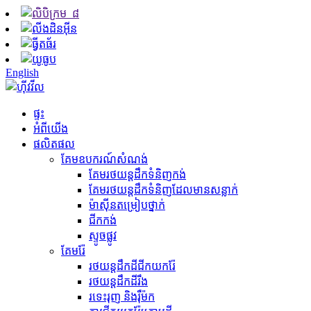
English
ផ្ទះ
អំពីយើង
ផលិតផល
គែមឧបករណ៍សំណង់
គែម​រថយន្ត​ដឹក​ទំនិញ​កង់
គែមរថយន្តដឹកទំនិញដែលមានសន្លាក់
ម៉ាស៊ីន​តម្រៀប​ថ្នាក់
ជីក​កង់
ស្ទូចផ្លូវ
គែមរ៉ែ
រថយន្តដឹកដីជីកយករ៉ែ
រថយន្ត​ដឹក​ដី​រឹង
រទេះរុញ និងរ៉ឺម៉ក