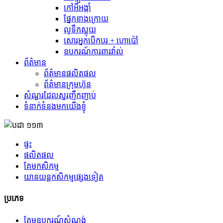
កៅអីអង្កាំ
ផ្នែកខាងក្រោយ
លូទឹកស្អុយ
សោរអ្នកបើកបរ + ហោប៉ៅ
ឧបករណ៍ការពារវ៉ាល់
ព័ត៌មាន
ព័ត៌មានផលិតផល
ព័ត៌មានក្រុមហ៊ុន
សំណួរដែលសួរញឹកញាប់
ទំនាក់ទំនងមកយើងខ្ញុំ
ផ្ទះ
ផលិតផល
គែមកសិកម្ម
យានយន្តកសិកម្មផ្សេងទៀត
ប្រភេទ
គែមឧបករណ៍សំណង់