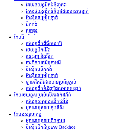
គែម​រថយន្ត​ដឹក​ទំនិញ​កង់
គែមរថយន្តដឹកទំនិញដែលមានសន្លាក់
ម៉ាស៊ីន​តម្រៀប​ថ្នាក់
ជីក​កង់
ស្ទូចផ្លូវ
គែមរ៉ែ
រថយន្តដឹកដីជីកយករ៉ែ
រថយន្ត​ដឹក​ដី​រឹង
រទេះរុញ និងរ៉ឺម៉ក
ការជីកយករ៉ែក្រោមដី
ម៉ាស៊ីន​លើក​កង់
ម៉ាស៊ីន​តម្រៀប​ថ្នាក់
ឡានដឹកដីដែលមានប្រព័ន្ធភ្ជាប់
រថយន្ត​ដឹក​ទំនិញ​ដែល​មាន​សន្លាក់​
គែមរថយន្តសម្រាប់លើកដាក់ឥវ៉ាន់
រថយន្ត​សម្រាប់​លើក​ឥវ៉ាន់
អ្នកដោះស្រាយកុងតឺន័រ
គែមឧស្សាហកម្ម
អ្នកដោះស្រាយពីចម្ងាយ
ម៉ាស៊ីន​ដឹក​ដី​ប្រភេទ Backhoe