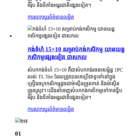
អឺរ៉ុប និងទីតាំងអន្តរជាតិផ្សេងទៀត។
ការសាកសួរ
ព័ត៌មានលម្អិត
កង់ទំហំ 15×10 សម្រាប់កង់កសិកម្ម យានយន្ត
កសិកម្មផ្សេងទៀត ជាសកល
សំបកកង់ទំហំ 15×10 គឺជាសំបកកង់រចនាសម្ព័ន្ធ 1PC
របស់ TL Tire ដែលត្រូវបានគេប្រើជាទូទៅនៅក្នុង
គ្រឿងចក្រកសិកម្មដូចជាម៉ាស៊ីនច្រូតកាត់ និងម៉ាស៊ីន
ច្រូតស្រូវ។ យើងនាំចេញសំបកកង់កសិកម្មទៅកាន់ទ្វីប
អឺរ៉ុប និងទីតាំងអន្តរជាតិផ្សេងទៀត។
ការសាកសួរ
ព័ត៌មានលម្អិត
01