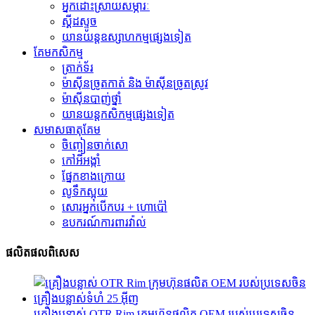
អ្នកដោះស្រាយសម្ភារៈ
ស្គីដស្ទូច
យានយន្តឧស្សាហកម្មផ្សេងទៀត
គែមកសិកម្ម
ត្រាក់ទ័រ
ម៉ាស៊ីនច្រូតកាត់ និង ម៉ាស៊ីនច្រូតស្រូវ
ម៉ាស៊ីនបាញ់ថ្នាំ
យានយន្តកសិកម្មផ្សេងទៀត
សមាសធាតុ​គែម
ចិញ្ចៀនចាក់សោ
កៅអីអង្កាំ
ផ្នែកខាងក្រោយ
លូទឹកស្អុយ
សោរអ្នកបើកបរ + ហោប៉ៅ
ឧបករណ៍ការពារវ៉ាល់
ផលិតផលពិសេស
គ្រឿងបន្លាស់ OTR Rim ក្រុមហ៊ុនផលិត OEM របស់ប្រទេសចិន