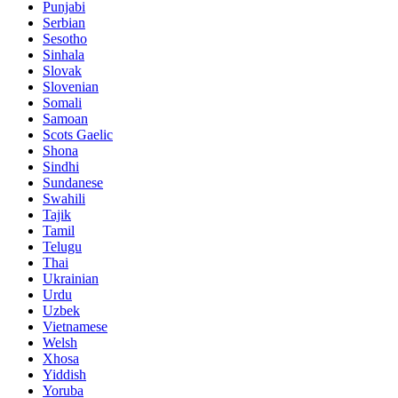
Punjabi
Serbian
Sesotho
Sinhala
Slovak
Slovenian
Somali
Samoan
Scots Gaelic
Shona
Sindhi
Sundanese
Swahili
Tajik
Tamil
Telugu
Thai
Ukrainian
Urdu
Uzbek
Vietnamese
Welsh
Xhosa
Yiddish
Yoruba