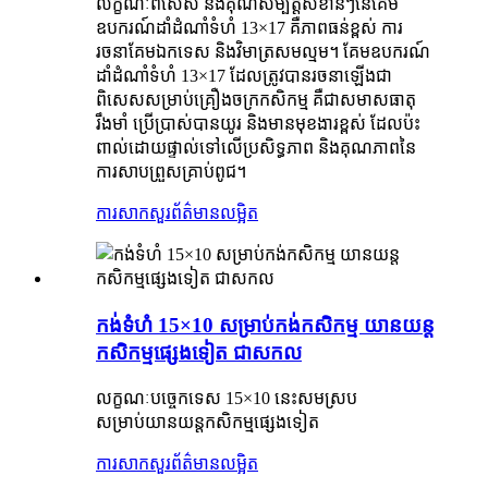
លក្ខណៈពិសេស និងគុណសម្បត្តិសំខាន់ៗនៃគែម​
ឧបករណ៍​ដាំ​ដំណាំ​ទំហំ 13×17 គឺភាពធន់ខ្ពស់ ការ
រចនាគែម​ឯកទេស និងវិមាត្រ​សមល្មម។ គែម​ឧបករណ៍​
ដាំ​ដំណាំ​ទំហំ 13×17 ដែល​ត្រូវ​បាន​រចនា​ឡើង​ជា
ពិសេស​សម្រាប់​គ្រឿងចក្រ​កសិកម្ម គឺជា​សមាសធាតុ​
រឹងមាំ ប្រើប្រាស់បានយូរ និងមានមុខងារខ្ពស់ ដែលប៉ះ
ពាល់ដោយផ្ទាល់ទៅលើប្រសិទ្ធភាព និងគុណភាពនៃ
ការសាបព្រួសគ្រាប់ពូជ។
ការសាកសួរ
ព័ត៌មានលម្អិត
កង់ទំហំ 15×10 សម្រាប់កង់កសិកម្ម យានយន្ត
កសិកម្មផ្សេងទៀត ជាសកល
លក្ខណៈបច្ចេកទេស 15×10 នេះសមស្រប
សម្រាប់យានយន្តកសិកម្មផ្សេងទៀត
ការសាកសួរ
ព័ត៌មានលម្អិត