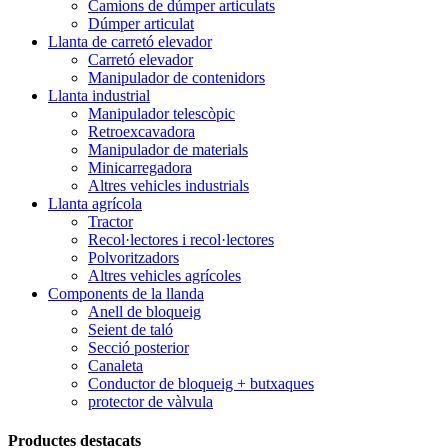
Camions de dúmper articulats
Dúmper articulat
Llanta de carretó elevador
Carretó elevador
Manipulador de contenidors
Llanta industrial
Manipulador telescòpic
Retroexcavadora
Manipulador de materials
Minicarregadora
Altres vehicles industrials
Llanta agrícola
Tractor
Recol·lectores i recol·lectores
Polvoritzadors
Altres vehicles agrícoles
Components de la llanda
Anell de bloqueig
Seient de taló
Secció posterior
Canaleta
Conductor de bloqueig + butxaques
protector de vàlvula
Productes destacats