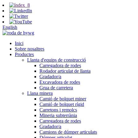
English
Inici
Sobre nosaltres
Productes
Llanta d'equips de construcció
Carregadora de rodes
Rodador articulat de llanta
Gradador/a
Excavadora de rodes
Grua de carretera
Llana minera
Camió de bolquet miner
Camió de bolquet rígid
Carretons i remolcs
Mineria subterrània
Carregadora de rodes
Gradador/a
Camions de dúmper articulats
Dúmper articulat