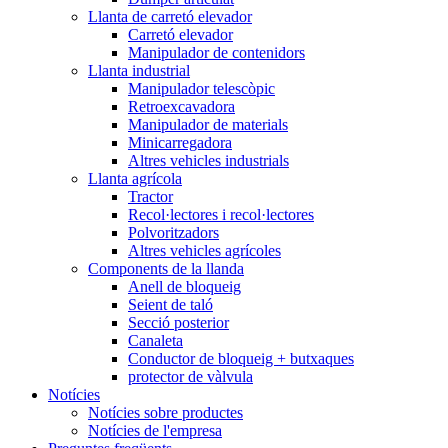
Llanta de carretó elevador
Carretó elevador
Manipulador de contenidors
Llanta industrial
Manipulador telescòpic
Retroexcavadora
Manipulador de materials
Minicarregadora
Altres vehicles industrials
Llanta agrícola
Tractor
Recol·lectores i recol·lectores
Polvoritzadors
Altres vehicles agrícoles
Components de la llanda
Anell de bloqueig
Seient de taló
Secció posterior
Canaleta
Conductor de bloqueig + butxaques
protector de vàlvula
Notícies
Notícies sobre productes
Notícies de l'empresa