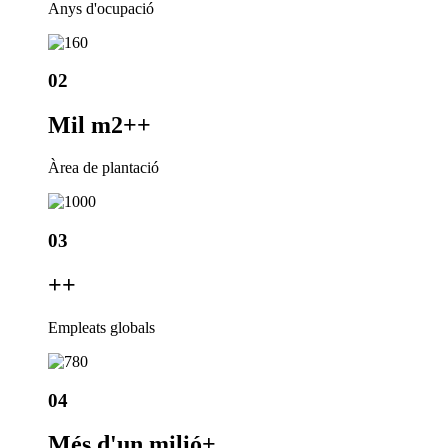
Anys d'ocupació
02
Mil m2+
+
Àrea de plantació
03
+
+
Empleats globals
04
Més d'un milió
+