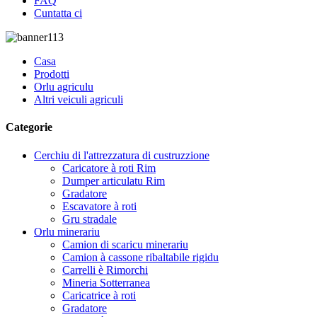
FAQ
Cuntatta ci
Casa
Prodotti
Orlu agriculu
Altri veiculi agriculi
Categorie
Cerchiu di l'attrezzatura di custruzzione
Caricatore à roti Rim
Dumper articulatu Rim
Gradatore
Escavatore à roti
Gru stradale
Orlu minerariu
Camion di scaricu minerariu
Camion à cassone ribaltabile rigidu
Carrelli è Rimorchi
Mineria Sotterranea
Caricatrice à roti
Gradatore