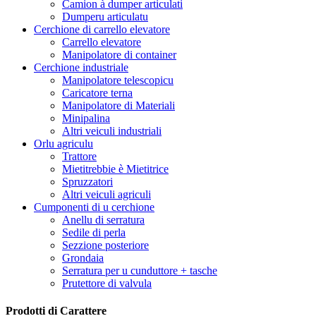
Camion à dumper articulati
Dumperu articulatu
Cerchione di carrello elevatore
Carrello elevatore
Manipolatore di container
Cerchione industriale
Manipolatore telescopicu
Caricatore terna
Manipolatore di Materiali
Minipalina
Altri veiculi industriali
Orlu agriculu
Trattore
Mietitrebbie è Mietitrice
Spruzzatori
Altri veiculi agriculi
Cumponenti di u cerchione
Anellu di serratura
Sedile di perla
Sezzione posteriore
Grondaia
Serratura per u cunduttore + tasche
Prutettore di valvula
Prodotti di Carattere