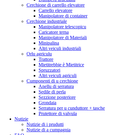
Cerchione di carrello elevatore
Carrello elevatore
Manipolatore di container
Cerchione industriale
Manipolatore telescopicu
Caricatore terna
Manipolatore di Materiali
Minipalina
Altri veiculi industriali
Orlu agriculu
Trattore
Mietitrebbie è Mietitrice
Spruzzatori
Altri veiculi agriculi
Cumponenti di u cerchione
Anellu di serratura
Sedile di perla
Sezzione posteriore
Grondaia
Serratura per u cunduttore + tasche
Prutettore di valvula
Nutizie
Nutizie di i prudutti
Nutizie di a cumpagnia