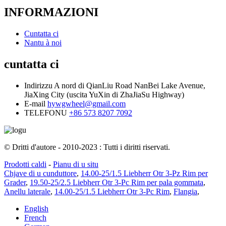
INFORMAZIONI
Cuntatta ci
Nantu à noi
cuntatta ci
Indirizzu
A nord di QianLiu Road NanBei Lake Avenue,
JiaXing City (uscita YuXin di ZhaJiaSu Highway)
E-mail
hywgwheel@gmail.com
TELEFONU
+86 573 8207 7092
© Dritti d'autore - 2010-2023 : Tutti i diritti riservati.
Prodotti caldi
-
Pianu di u situ
Chjave di u cunduttore
,
14.00-25/1.5 Liebherr Otr 3-Pz Rim per
Grader
,
19.50-25/2.5 Liebherr Otr 3-Pc Rim per pala gommata
,
Anellu laterale
,
14.00-25/1.5 Liebherr Otr 3-Pc Rim
,
Flangia
,
English
French