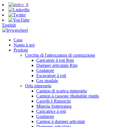
English
Casa
Nantu à noi
Prodotti
Cerchiu di l'attrezzatura di custruzzione
Caricatore à roti Rim
Dumper articulatu Rim
Gradatore
Escavatore à roti
Gru stradale
Orlu minerariu
Camion di scaricu minerariu
Camion à cassone ribaltabile rigidu
Carrelli è Rimorchi
Mineria Sotterranea
Caricatrice à roti
Gradatore
Camion à dumper articulati
Dumperu articulatu