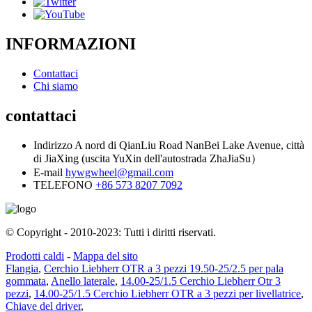
INFORMAZIONI
Contattaci
Chi siamo
contattaci
Indirizzo
A nord di QianLiu Road NanBei Lake Avenue, città
di JiaXing (uscita YuXin dell'autostrada ZhaJiaSu）
E-mail
hywgwheel@gmail.com
TELEFONO
+86 573 8207 7092
© Copyright - 2010-2023: Tutti i diritti riservati.
Prodotti caldi
-
Mappa del sito
Flangia
,
Cerchio Liebherr OTR a 3 pezzi 19.50-25/2.5 per pala
gommata
,
Anello laterale
,
14.00-25/1.5 Cerchio Liebherr Otr 3
pezzi
,
14.00-25/1.5 Cerchio Liebherr OTR a 3 pezzi per livellatrice
,
Chiave del driver
,