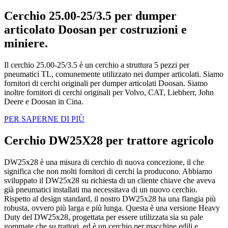
Cerchio 25.00-25/3.5 per dumper
articolato Doosan per costruzioni e
miniere.
Il cerchio 25.00-25/3.5 è un cerchio a struttura 5 pezzi per
pneumatici TL, comunemente utilizzato nei dumper articolati. Siamo
fornitori di cerchi originali per dumper articolati Doosan. Siamo
inoltre fornitori di cerchi originali per Volvo, CAT, Liebherr, John
Deere e Doosan in Cina.
PER SAPERNE DI PIÙ
Cerchio DW25X28 per trattore agricolo
DW25x28 è una misura di cerchio di nuova concezione, il che
significa che non molti fornitori di cerchi la producono. Abbiamo
sviluppato il DW25x28 su richiesta di un cliente chiave che aveva
già pneumatici installati ma necessitava di un nuovo cerchio.
Rispetto al design standard, il nostro DW25x28 ha una flangia più
robusta, ovvero più larga e più lunga. Questa è una versione Heavy
Duty del DW25x28, progettata per essere utilizzata sia su pale
gommate che su trattori, ed è un cerchio per macchine edili e