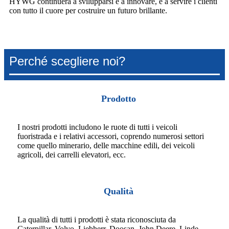
HYWG continuerà a svilupparsi e a innovare, e a servire i clienti
con tutto il cuore per costruire un futuro brillante.
Perché scegliere noi?
Prodotto
I nostri prodotti includono le ruote di tutti i veicoli
fuoristrada e i relativi accessori, coprendo numerosi settori
come quello minerario, delle macchine edili, dei veicoli
agricoli, dei carrelli elevatori, ecc.
Qualità
La qualità di tutti i prodotti è stata riconosciuta da
Caterpillar, Volvo, Liebherr, Doosan, John Deere, Linde,