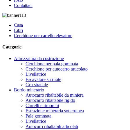
FAQ
Contattaci
Casa
Libri
Cerchione per carrello elevatore
Categorie
Attrezzatura da costruzione
Cerchione per pala gommata
Cerchione per autocarro articolato
Livellatrice
Escavatore su ruote
Gru stradale
Bordo minerario
Autocarro ribaltabile da miniera
Autocarro ribaltabile rigido
Carrelli e rimorchi
Estrazione mineraria sotterranea
Pala gommata
Livellatrice
Autocarri ribaltabili articolati