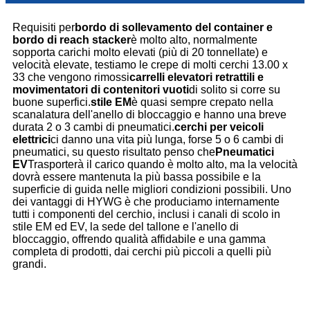
Requisiti per
bordo di sollevamento del container e
bordo di reach stacker
è molto alto, normalmente
sopporta carichi molto elevati (più di 20 tonnellate) e
velocità elevate, testiamo le crepe di molti cerchi 13.00 x
33 che vengono rimossi
carrelli elevatori retrattili e
movimentatori di contenitori vuoti
di solito si corre su
buone superfici.
stile EM
è quasi sempre crepato nella
scanalatura dell'anello di bloccaggio e hanno una breve
durata 2 o 3 cambi di pneumatici.
cerchi per veicoli
elettrici
ci danno una vita più lunga, forse 5 o 6 cambi di
pneumatici, su questo risultato penso che
Pneumatici
EV
Trasporterà il carico quando è molto alto, ma la velocità
dovrà essere mantenuta la più bassa possibile e la
superficie di guida nelle migliori condizioni possibili. Uno
dei vantaggi di HYWG è che produciamo internamente
tutti i componenti del cerchio, inclusi i canali di scolo in
stile EM ed EV, la sede del tallone e l'anello di
bloccaggio, offrendo qualità affidabile e una gamma
completa di prodotti, dai cerchi più piccoli a quelli più
grandi.