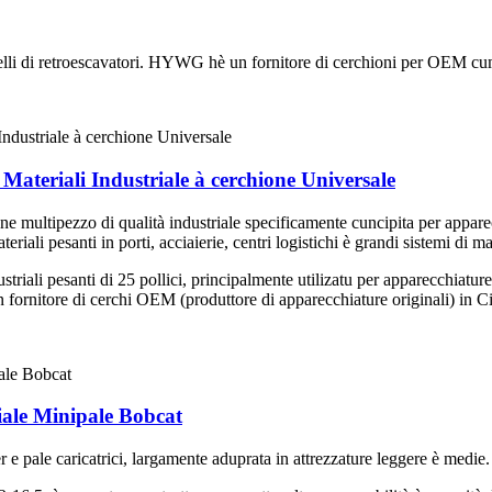
delli di retroescavatori. HYWG hè un fornitore di cerchioni per OEM c
Materiali Industriale à cerchione Universale
ne multipezzo di qualità industriale specificamente cuncipita per appar
ali pesanti in porti, acciaierie, centri logistichi è grandi sistemi di ma
striali pesanti di 25 pollici, principalmente utilizatu per apparecchiatu
ornitore di cerchi OEM (produttore di apparecchiature originali) in Ci
iale Minipale Bobcat
 pale caricatrici, largamente aduprata in attrezzature leggere è medie.