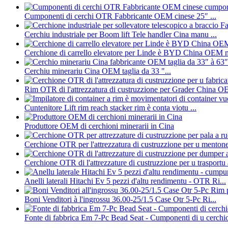
Cumponenti di cerchi OTR Fabbricante OEM cinese 25″ ...
Cerchiu industriale per Boom lift Tele handler Cina manu ...
Cerchione di carrello elevatore per Linde è BYD China OEM 
Cerchiu minerariu Cina OEM taglia da 33 "...
Rim OTR di l'attrezzatura di custruzzione per Grader China OE
Cuntenitore Lift rim reach stacker rim è conta viotu ...
Produttore OEM di cerchioni minerarii in Cina
Cerchione OTR per l'attrezzatura di custruzzione per u mentone di
Cerchione OTR di l'attrezzature di custruzzione per u trasportu a
Anelli laterali Hitachi Ev 5 pezzi d'altu rendimentu - OTR Ri...
Boni Venditori à l'ingrossu 36.00-25/1.5 Case Otr 5-Pc Ri...
Fonte di fabbrica Em 7-Pc Bead Seat - Cumponenti di u cerchi