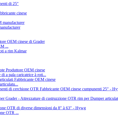
manufacturer
M ...
 a pala caricatrice à roti...
rticulatu...
one OTR ...