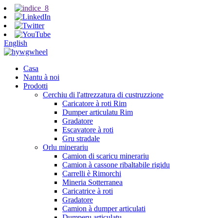
English
Casa
Nantu à noi
Prodotti
Cerchiu di l'attrezzatura di custruzzione
Caricatore à roti Rim
Dumper articulatu Rim
Gradatore
Escavatore à roti
Gru stradale
Orlu minerariu
Camion di scaricu minerariu
Camion à cassone ribaltabile rigidu
Carrelli è Rimorchi
Mineria Sotterranea
Caricatrice à roti
Gradatore
Camion à dumper articulati
Dumperu articulatu