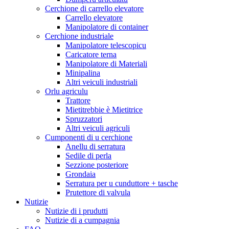
Cerchione di carrello elevatore
Carrello elevatore
Manipolatore di container
Cerchione industriale
Manipolatore telescopicu
Caricatore terna
Manipolatore di Materiali
Minipalina
Altri veiculi industriali
Orlu agriculu
Trattore
Mietitrebbie è Mietitrice
Spruzzatori
Altri veiculi agriculi
Cumponenti di u cerchione
Anellu di serratura
Sedile di perla
Sezzione posteriore
Grondaia
Serratura per u cunduttore + tasche
Prutettore di valvula
Nutizie
Nutizie di i prudutti
Nutizie di a cumpagnia