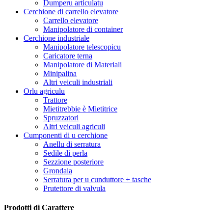
Dumperu articulatu
Cerchione di carrello elevatore
Carrello elevatore
Manipolatore di container
Cerchione industriale
Manipolatore telescopicu
Caricatore terna
Manipolatore di Materiali
Minipalina
Altri veiculi industriali
Orlu agriculu
Trattore
Mietitrebbie è Mietitrice
Spruzzatori
Altri veiculi agriculi
Cumponenti di u cerchione
Anellu di serratura
Sedile di perla
Sezzione posteriore
Grondaia
Serratura per u cunduttore + tasche
Prutettore di valvula
Prodotti di Carattere