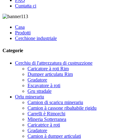
FAQ
Cuntatta ci
Casa
Prodotti
Cerchione industriale
Categorie
Cerchiu di l'attrezzatura di custruzzione
Caricatore à roti Rim
Dumper articulatu Rim
Gradatore
Escavatore à roti
Gru stradale
Orlu minerariu
Camion di scaricu minerariu
Camion à cassone ribaltabile rigidu
Carrelli è Rimorchi
Mineria Sotterranea
Caricatrice à roti
Gradatore
Camion à dumper articulati