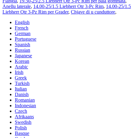
Flangia
,
19.50-25/2.5 Liebherr Otr 3-Pc Rim per pala gommata
,
Anellu laterale
,
14.00-25/1.5 Liebherr Otr 3-Pc Rim
,
14.00-25/1.5
Liebherr Otr 3-Pz Rim per Grader
,
Chjave di u cunduttore
,
English
French
German
Portuguese
Spanish
Russian
Japanese
Korean
Arabic
Irish
Greek
Turkish
Italian
Danish
Romanian
Indonesian
Czech
Afrikaans
Swedish
Polish
Basque