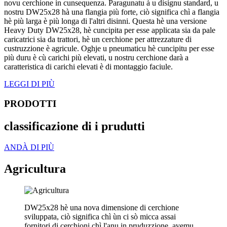
novu cerchione in cunsequenza. Paragunatu à u disignu standard, u
nostru DW25x28 hà una flangia più forte, ciò significa chì a flangia
hè più larga è più longa di l'altri disinni. Questa hè una versione
Heavy Duty DW25x28, hè cuncipita per esse applicata sia da pale
caricatrici sia da trattori, hè un cerchione per attrezzature di
custruzzione è agricule. Oghje u pneumaticu hè cuncipitu per esse
più duru è cù carichi più elevati, u nostru cerchione darà a
caratteristica di carichi elevati è di montaggio faciule.
LEGGI DI PIÙ
PRODOTTI
classificazione di i prudutti
ANDÀ DI PIÙ
Agricultura
DW25x28 hè una nova dimensione di cerchione
sviluppata, ciò significa chì ùn ci sò micca assai
fornitori di cerchioni chì l'anu in pruduzzione, avemu