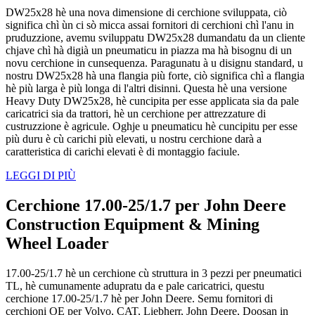
DW25x28 hè una nova dimensione di cerchione sviluppata, ciò
significa chì ùn ci sò micca assai fornitori di cerchioni chì l'anu in
pruduzzione, avemu sviluppatu DW25x28 dumandatu da un cliente
chjave chì hà digià un pneumaticu in piazza ma hà bisognu di un
novu cerchione in cunsequenza. Paragunatu à u disignu standard, u
nostru DW25x28 hà una flangia più forte, ciò significa chì a flangia
hè più larga è più longa di l'altri disinni. Questa hè una versione
Heavy Duty DW25x28, hè cuncipita per esse applicata sia da pale
caricatrici sia da trattori, hè un cerchione per attrezzature di
custruzzione è agricule. Oghje u pneumaticu hè cuncipitu per esse
più duru è cù carichi più elevati, u nostru cerchione darà a
caratteristica di carichi elevati è di montaggio faciule.
LEGGI DI PIÙ
Cerchione 17.00-25/1.7 per John Deere
Construction Equipment & Mining
Wheel Loader
17.00-25/1.7 hè un cerchione cù struttura in 3 pezzi per pneumatici
TL, hè cumunamente adupratu da e pale caricatrici, questu
cerchione 17.00-25/1.7 hè per John Deere. Semu fornitori di
cerchioni OE per Volvo, CAT, Liebherr, John Deere, Doosan in