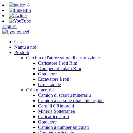
English
Casa
Nantu à noi
Prodotti
Cerchiu di l'attrezzatura di custruzzione
Caricatore à roti Rim
Dumper articulatu Rim
Gradatore
Escavatore à roti
Gru stradale
Orlu minerariu
Camion di scaricu minerariu
Camion à cassone ribaltabile rigidu
Carrelli è Rimorchi
Mineria Sotterranea
Caricatrice à roti
Gradatore
Camion à dumper articulati
Dumperu articulatu