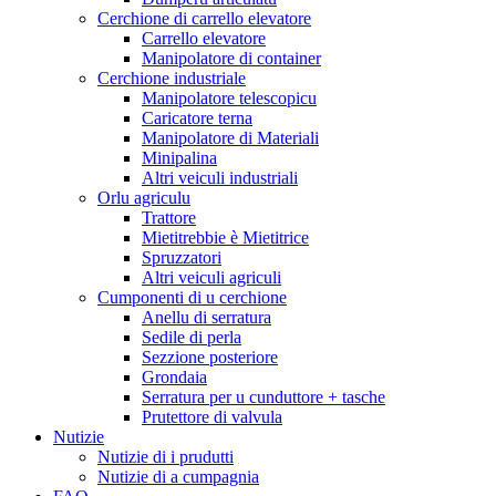
Cerchione di carrello elevatore
Carrello elevatore
Manipolatore di container
Cerchione industriale
Manipolatore telescopicu
Caricatore terna
Manipolatore di Materiali
Minipalina
Altri veiculi industriali
Orlu agriculu
Trattore
Mietitrebbie è Mietitrice
Spruzzatori
Altri veiculi agriculi
Cumponenti di u cerchione
Anellu di serratura
Sedile di perla
Sezzione posteriore
Grondaia
Serratura per u cunduttore + tasche
Prutettore di valvula
Nutizie
Nutizie di i prudutti
Nutizie di a cumpagnia