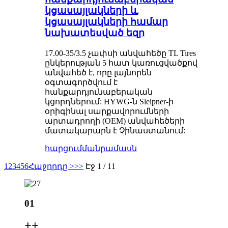
կցասայլակների և
կցասայլակների համար
նախատեսված եզր
17.00-35/3.5 չափսի անվահեծը TL Tires
ընկերության 5 հատ կառուցվածքով
անվահեծ է, որը լայնորեն
օգտագործվում է
հանքարդյունաբերական
կցորդներում: HYWG-ն Sleipner-ի
օրիգինալ սարքավորումների
արտադրողի (OEM) անվահեծերի
մատակարարն է Չինաստանում:
հարցում
մանրամասն
1
2
3
4
5
6
Հաջորդը >
>>
Էջ 1 / 11
01
+
+