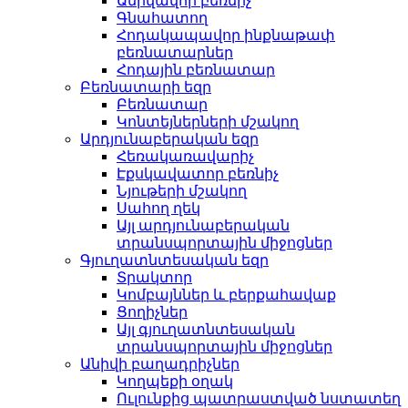
Անիվավոր բեռնիչ
Գնահատող
Հոդակապավոր ինքնաթափ
բեռնատարներ
Հոդային բեռնատար
Բեռնատարի եզր
Բեռնատար
Կոնտեյներների մշակող
Արդյունաբերական եզր
Հեռակառավարիչ
Էքսկավատոր բեռնիչ
Նյութերի մշակող
Սահող ղեկ
Այլ արդյունաբերական
տրանսպորտային միջոցներ
Գյուղատնտեսական եզր
Տրակտոր
Կոմբայններ և բերքահավաք
Ցողիչներ
Այլ գյուղատնտեսական
տրանսպորտային միջոցներ
Անիվի բաղադրիչներ
Կողպեքի օղակ
Ուլունքից պատրաստված նստատեղ