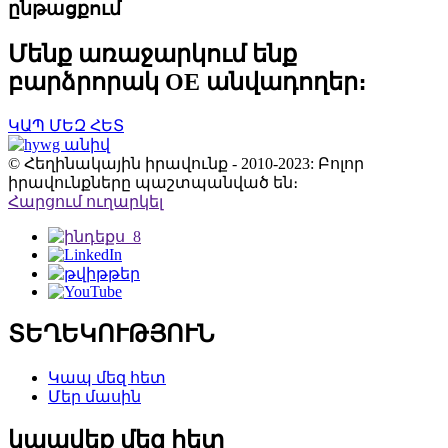
ընթացքում
Մենք առաջարկում ենք
բարձրորակ OE անվադողեր։
ԿԱՊ ՄԵԶ ՀԵՏ
© Հեղինակային իրավունք - 2010-2023: Բոլոր
իրավունքները պաշտպանված են։
Հարցում ուղարկել
ՏԵՂԵԿՈՒԹՅՈՒՆ
Կապ մեզ հետ
Մեր մասին
կապվեք մեզ հետ