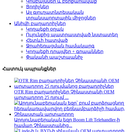
Կոմբայններ և բերքահավաք
Ցողիչներ
Այլ գյուղատնտեսական
տրանսպորտային միջոցներ
Անիվի բաղադրիչներ
Կողպեքի օղակ
Ուլունքից պատրաստված նստատեղ
Հետևի հատված
Ջրահեռացման համակարգ
Կողպեքի դրայվեր + գրպաններ
Փականի պաշտպանիչ
Հատուկ ապրանքներ
OTR Rim բաղադրիչներ Չինաստանի OEM
արտադրող 25 դյույմ ...
Արդյունաբերական եզր Boom Lift Telehandler-ի
համար Չինաստանից...