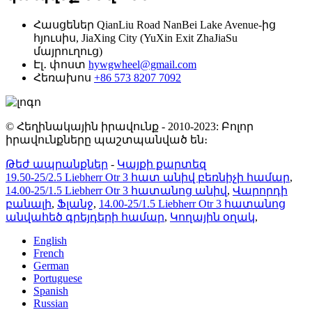
Հասցեներ
QianLiu Road NanBei Lake Avenue-ից
հյուսիս, JiaXing City (YuXin Exit ZhaJiaSu
մայրուղուց)
Էլ․ փոստ
hywgwheel@gmail.com
Հեռախոս
+86 573 8207 7092
© Հեղինակային իրավունք - 2010-2023: Բոլոր
իրավունքները պաշտպանված են։
Թեժ ապրանքներ
-
Կայքի քարտեզ
19.50-25/2.5 Liebherr Otr 3 հատ անիվ բեռնիչի համար
,
14.00-25/1.5 Liebherr Otr 3 հատանոց անիվ
,
Վարորդի
բանալի
,
Ֆլանջ
,
14.00-25/1.5 Liebherr Otr 3 հատանոց
անվահեծ գրեյդերի համար
,
Կողային օղակ
,
English
French
German
Portuguese
Spanish
Russian