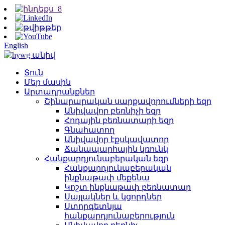
English
Տուն
Մեր մասին
Արտադրանքներ
Շինարարական սարքավորումների եզր
Անիվավոր բեռնիչի եզր
Հոդային բեռնատարի եզր
Գնահատող
Անիվավոր էքսկավատոր
Ճանապարհային կռունկ
Հանքարդյունաբերական եզր
Հանքարդյունաբերական
ինքնաթափ մեքենա
Կոշտ ինքնաթափ բեռնատար
Սայլակներ և կցորդներ
Ստորգետնյա
հանքարդյունաբերություն