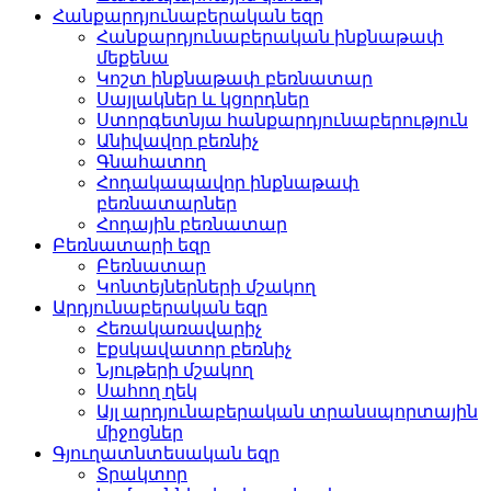
Հանքարդյունաբերական եզր
Հանքարդյունաբերական ինքնաթափ
մեքենա
Կոշտ ինքնաթափ բեռնատար
Սայլակներ և կցորդներ
Ստորգետնյա հանքարդյունաբերություն
Անիվավոր բեռնիչ
Գնահատող
Հոդակապավոր ինքնաթափ
բեռնատարներ
Հոդային բեռնատար
Բեռնատարի եզր
Բեռնատար
Կոնտեյներների մշակող
Արդյունաբերական եզր
Հեռակառավարիչ
Էքսկավատոր բեռնիչ
Նյութերի մշակող
Սահող ղեկ
Այլ արդյունաբերական տրանսպորտային
միջոցներ
Գյուղատնտեսական եզր
Տրակտոր