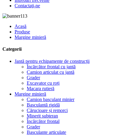
Întrebări frecvente
Contactaţi-ne
Acasă
Produse
Margine minieră
Categorii
Jantă pentru echipamente de construcții
Încărcător frontal cu jantă
Camion articulat cu jantă
Grader
Excavator cu roți
Macara rutieră
Margine minieră
Camion basculant minier
Basculantă rigidă
Cărucioare și remorci
Minerit subteran
Încărcător frontal
Grader
Basculante articulate