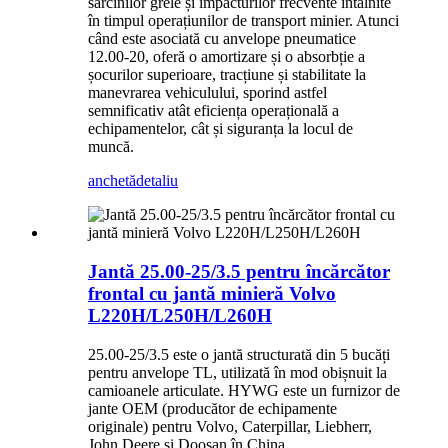
sarcinilor grele și impacturilor frecvente întâlnite
în timpul operațiunilor de transport minier. Atunci
când este asociată cu anvelope pneumatice
12.00-20, oferă o amortizare și o absorbție a
șocurilor superioare, tracțiune și stabilitate la
manevrarea vehiculului, sporind astfel
semnificativ atât eficiența operațională a
echipamentelor, cât și siguranța la locul de
muncă.
anchetă
detaliu
Jantă 25.00-25/3.5 pentru încărcător
frontal cu jantă minieră Volvo
L220H/L250H/L260H
25.00-25/3.5 este o jantă structurată din 5 bucăți
pentru anvelope TL, utilizată în mod obișnuit la
camioanele articulate. HYWG este un furnizor de
jante OEM (producător de echipamente
originale) pentru Volvo, Caterpillar, Liebherr,
John Deere și Doosan în China.