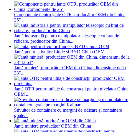
Componente pentru jante OTR, producător OEM din China,
25″ ...
Jantă industrială pentru manipulator telescopic cu braț de
ridicare, producător din China...
Jantă pentru stivuitor Linde și BYD China OEM
Jantă minieră, producător OEM din China, dimensiune de la
33″...
Jantă OTR pentru utilaje de construcții pentru nivelator China
OEM ...
Stivuitor de containere cu margini de ridicare și containere
goale...
Jantă minieră producător OEM din China