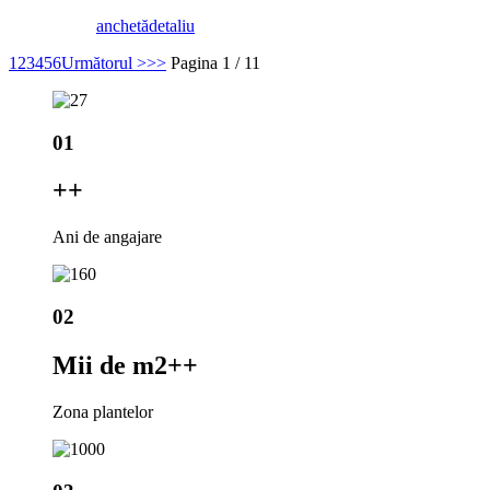
anchetă
detaliu
1
2
3
4
5
6
Următorul >
>>
Pagina 1 / 11
01
+
+
Ani de angajare
02
Mii de m2+
+
Zona plantelor