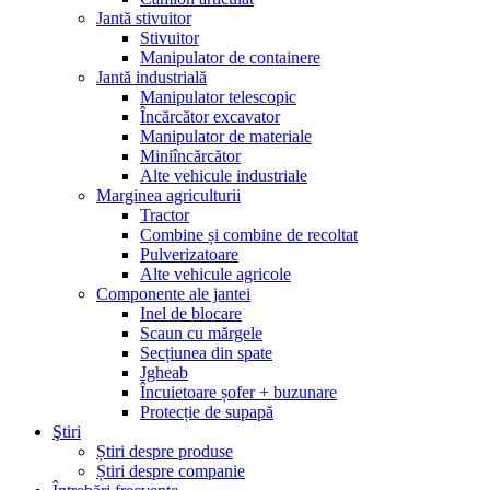
Jantă stivuitor
Stivuitor
Manipulator de containere
Jantă industrială
Manipulator telescopic
Încărcător excavator
Manipulator de materiale
Miniîncărcător
Alte vehicule industriale
Marginea agriculturii
Tractor
Combine și combine de recoltat
Pulverizatoare
Alte vehicule agricole
Componente ale jantei
Inel de blocare
Scaun cu mărgele
Secțiunea din spate
Jgheab
Încuietoare șofer + buzunare
Protecție de supapă
Ştiri
Știri despre produse
Știri despre companie