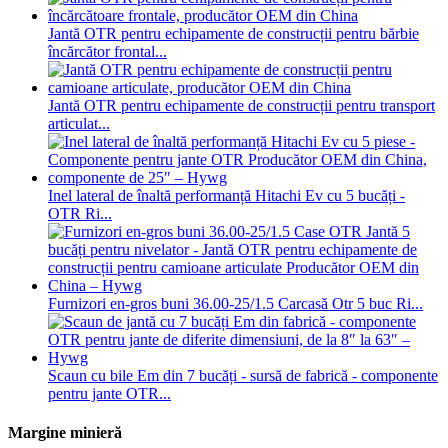
Jantă OTR pentru echipamente de construcții pentru bărbie
încărcător frontal...
Jantă OTR pentru echipamente de construcții pentru transport
articulat...
Inel lateral de înaltă performanță Hitachi Ev cu 5 bucăți -
OTR Ri...
Furnizori en-gros buni 36.00-25/1.5 Carcasă Otr 5 buc Ri...
Scaun cu bile Em din 7 bucăți - sursă de fabrică - componente
pentru jante OTR...
Margine minieră