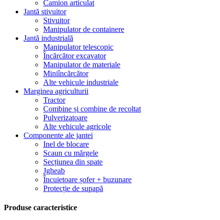
Camion articulat
Jantă stivuitor
Stivuitor
Manipulator de containere
Jantă industrială
Manipulator telescopic
Încărcător excavator
Manipulator de materiale
Miniîncărcător
Alte vehicule industriale
Marginea agriculturii
Tractor
Combine și combine de recoltat
Pulverizatoare
Alte vehicule agricole
Componente ale jantei
Inel de blocare
Scaun cu mărgele
Secțiunea din spate
Jgheab
Încuietoare șofer + buzunare
Protecție de supapă
Produse caracteristice