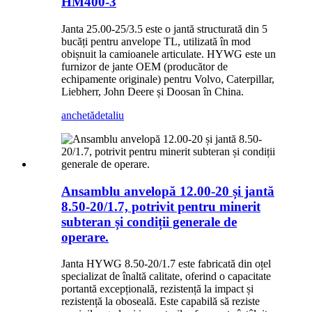
HM400-3
Janta 25.00-25/3.5 este o jantă structurată din 5
bucăți pentru anvelope TL, utilizată în mod
obișnuit la camioanele articulate. HYWG este un
furnizor de jante OEM (producător de
echipamente originale) pentru Volvo, Caterpillar,
Liebherr, John Deere și Doosan în China.
anchetă
detaliu
Ansamblu anvelopă 12.00-20 și jantă
8.50-20/1.7, potrivit pentru minerit
subteran și condiții generale de
operare.
Janta HYWG 8.50-20/1.7 este fabricată din oțel
specializat de înaltă calitate, oferind o capacitate
portantă excepțională, rezistență la impact și
rezistență la oboseală. Este capabilă să reziste