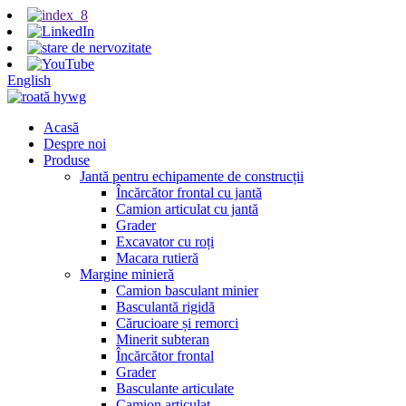
English
Acasă
Despre noi
Produse
Jantă pentru echipamente de construcții
Încărcător frontal cu jantă
Camion articulat cu jantă
Grader
Excavator cu roți
Macara rutieră
Margine minieră
Camion basculant minier
Basculantă rigidă
Cărucioare și remorci
Minerit subteran
Încărcător frontal
Grader
Basculante articulate
Camion articulat