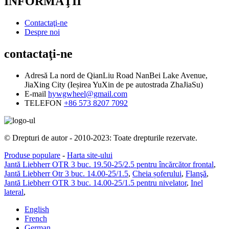
INFORMAŢII
Contactaţi-ne
Despre noi
contactaţi-ne
Adresă
La nord de QianLiu Road NanBei Lake Avenue,
JiaXing City (Ieșirea YuXin de pe autostrada ZhaJiaSu)
E-mail
hywgwheel@gmail.com
TELEFON
+86 573 8207 7092
© Drepturi de autor - 2010-2023: Toate drepturile rezervate.
Produse populare
-
Harta site-ului
Jantă Liebherr OTR 3 buc. 19.50-25/2.5 pentru încărcător frontal
,
Jantă Liebherr Otr 3 buc. 14.00-25/1.5
,
Cheia șoferului
,
Flanşă
,
Jantă Liebherr OTR 3 buc. 14.00-25/1.5 pentru nivelator
,
Inel
lateral
,
English
French
German