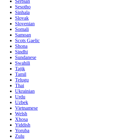
Serbian
Sesotho
Sinhala
Slovak
Slovenian
Somali
Samoan
Scots Gaelic
Shona
Sindhi
Sundanese
Swahili
Tajik
Tamil
Telugu
Thai
Ukrainian
Urdu
Uzbek
Vietnamese
Welsh
Xhosa
Yiddish
Yoruba
Zulu