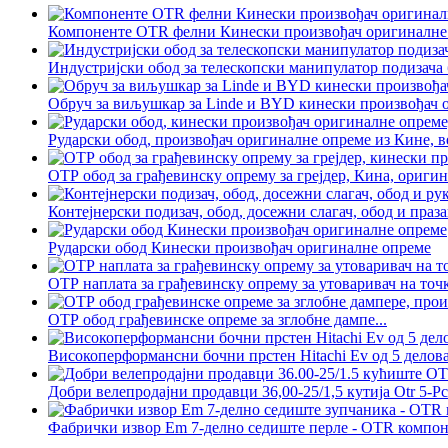
Компоненте OTR фелни Кинески произвођач оригиналне о
Индустријски обод за телескопски манипулатор подизача 
Обруч за виљушкар за Linde и BYD кинески произвођач 
Рударски обод, произвођач оригиналне опреме из Кине, ве
ОТР обод за грађевинску опрему за грејдер, Кина, оригин
Контејнерски подизач, обод, досежни слагач, обод и празан
Рударски обод Кинески произвођач оригиналне опреме
ОТР наплата за грађевинску опрему за утоваривач на точ
ОТР обод грађевинске опреме за зглобне дампе...
Високоперформансни бочни прстен Hitachi Ev од 5 делова 
Добри велепродајни продавци 36,00-25/1,5 кутија Otr 5-Pc 
Фабрички извор Em 7-делно седиште перле - OTR компоне