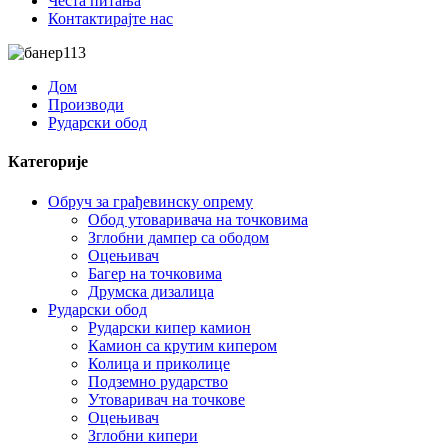
Честа питања
Контактирајте нас
Дом
Производи
Рударски обод
Категорије
Обруч за грађевинску опрему
Обод утоваривача на точковима
Зглобни дампер са ободом
Оцењивач
Багер на точковима
Друмска дизалица
Рударски обод
Рударски кипер камион
Камион са крутим кипером
Колица и приколице
Подземно рударство
Утоваривач на точкове
Оцењивач
Зглобни кипери