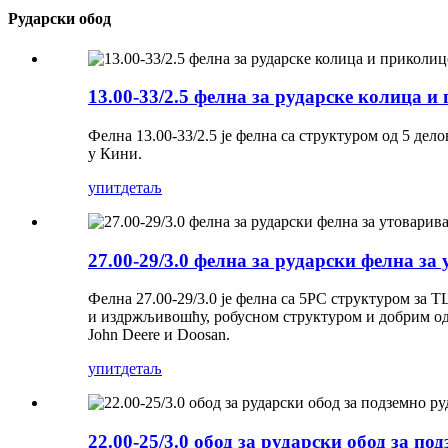
Рударски обод
13.00-33/2.5 фелна за рударске колица и
Фелна 13.00-33/2.5 је фелна са структуром од 5 дел
у Кини.
упит
детаљ
27.00-29/3.0 фелна за рударски фелна за
Фелна 27.00-29/3.0 је фелна са 5PC структуром за T
и издржљивошћу, робусном структуром и добрим одв
John Deere и Doosan.
упит
детаљ
22.00-25/3.0 обод за рударски обод за п