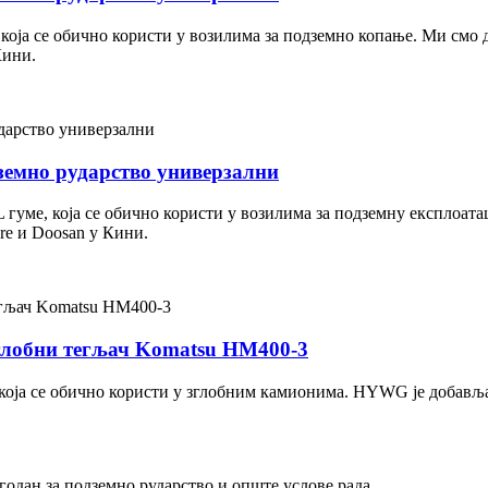
а, која се обично користи у возилима за подземно копање. Ми с
 Кини.
одземно рударство универзални
 TL гуме, која се обично користи у возилима за подземну експло
eere и Doosan у Кини.
Зглобни тегљач Komatsu HM400-3
е, која се обично користи у зглобним камионима. HYWG је добав