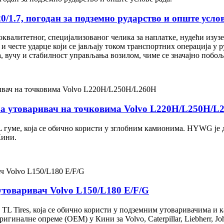
0/1.7, погодан за подземно рударство и опште услов
квалитетног, специјализованог челика за наплатке, нудећи изузе
 честе ударце који се јављају током транспортних операција у р
 вучу и стабилност управљања возилом, чиме се значајно побољш
и за утоваривач на точковима Volvo L220H/L250H/L
а TL гуме, која се обично користи у зглобним камионима. HYWG 
 Кини.
 утоваривач Volvo L150/L180 E/F/G
од TL Tires, која се обично користи у подземним утоваривачима 
гиналне опреме (OEM) у Кини за Volvo, Caterpillar, Liebherr, Jo