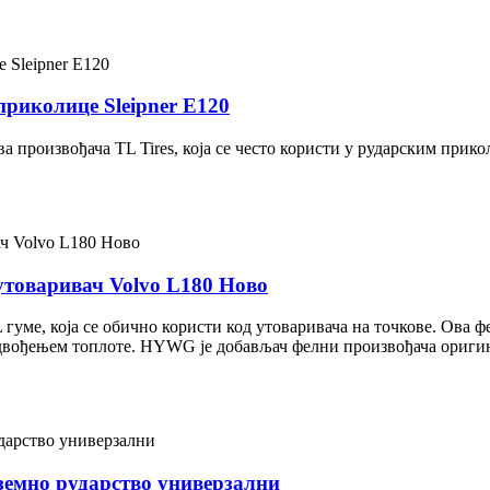
 приколице Sleipner E120
ова произвођача TL Tires, која се често користи у рударским пр
 утоваривач Volvo L180 Ново
L гуме, која се обично користи код утоваривача на точкове. Ова
ођењем топлоте. HYWG је добављач фелни произвођача оригиналне
одземно рударство универзални