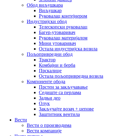
Обод виљушкара
Виљушкар
Руковалац контејнером
Индустријски обод
Телескопски руковалац
Багер-утоваривач
Руковалац материјалом
Мини утоваривач
Остала индустријска возила
Пољопривредни обод
Трактор
Комбајни и берба
Прскалице
Остала пољопривредна возила
Компоненте обода
Прстен за закључавање
Седиште са перлама
Задњи део
Олук
Закључајте возач + џепове
Заштитник вентила
Вести
Вести о производима
Вести компаније