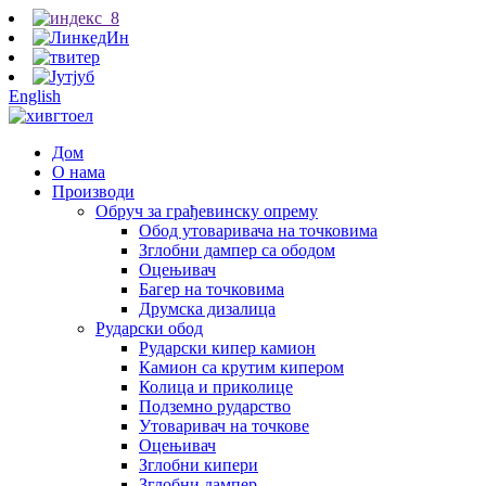
English
Дом
О нама
Производи
Обруч за грађевинску опрему
Обод утоваривача на точковима
Зглобни дампер са ободом
Оцењивач
Багер на точковима
Друмска дизалица
Рударски обод
Рударски кипер камион
Камион са крутим кипером
Колица и приколице
Подземно рударство
Утоваривач на точкове
Оцењивач
Зглобни кипери
Зглобни дампер