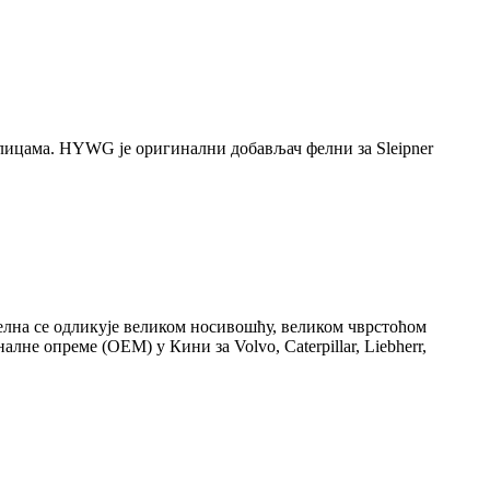
иколицама. HYWG је оригинални добављач фелни за Sleipner
 фелна се одликује великом носивошћу, великом чврстоћом
 опреме (OEM) у Кини за Volvo, Caterpillar, Liebherr,