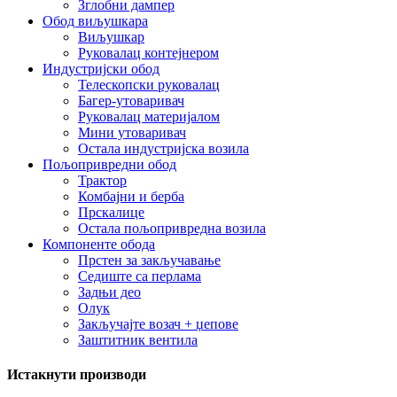
Зглобни дампер
Обод виљушкара
Виљушкар
Руковалац контејнером
Индустријски обод
Телескопски руковалац
Багер-утоваривач
Руковалац материјалом
Мини утоваривач
Остала индустријска возила
Пољопривредни обод
Трактор
Комбајни и берба
Прскалице
Остала пољопривредна возила
Компоненте обода
Прстен за закључавање
Седиште са перлама
Задњи део
Олук
Закључајте возач + џепове
Заштитник вентила
Истакнути производи