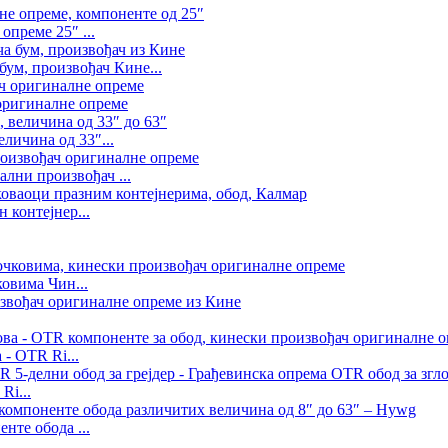
преме 25″ ...
бум, произвођач Кине...
оригиналне опреме
личина од 33″...
ални произвођач ...
 контејнер...
ковима Чин...
- OTR Ri...
Ri...
нте обода ...