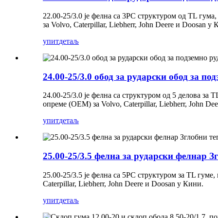
22.00-25/3.0 је фелна са 3PC структуром од TL гум
за Volvo, Caterpillar, Liebherr, John Deere и Doosan у
упит
детаљ
24.00-25/3.0 обод за рударски обод за п
24.00-25/3.0 је фелна са структуром од 5 делова за
опреме (OEM) за Volvo, Caterpillar, Liebherr, John D
упит
детаљ
25.00-25/3.5 фелна за рударски фелнар 
25.00-25/3.5 је фелна са 5PC структуром за TL гум
Caterpillar, Liebherr, John Deere и Doosan у Кини.
упит
детаљ