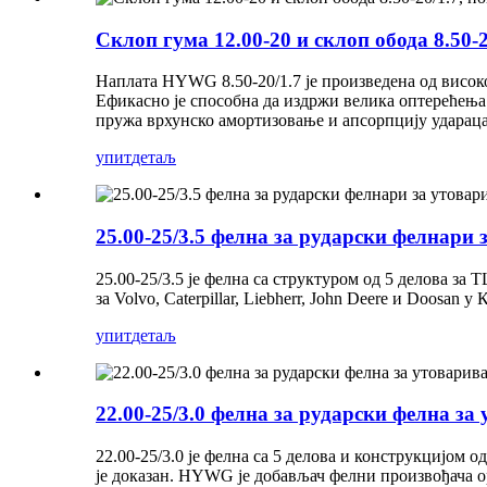
Склоп гума 12.00-20 и склоп обода 8.50-2
Наплата HYWG 8.50-20/1.7 је произведена од високо
Ефикасно је способна да издржи велика оптерећења и
пружа врхунско амортизовање и апсорпцију удараца,
упит
детаљ
25.00-25/3.5 фелна за рударски фелнар
25.00-25/3.5 је фелна са структуром од 5 делова з
за Volvo, Caterpillar, Liebherr, John Deere и Doosan у
упит
детаљ
22.00-25/3.0 фелна за рударски фелна за
22.00-25/3.0 је фелна са 5 делова и конструкцијом 
је доказан. HYWG је добављач фелни произвођача ори