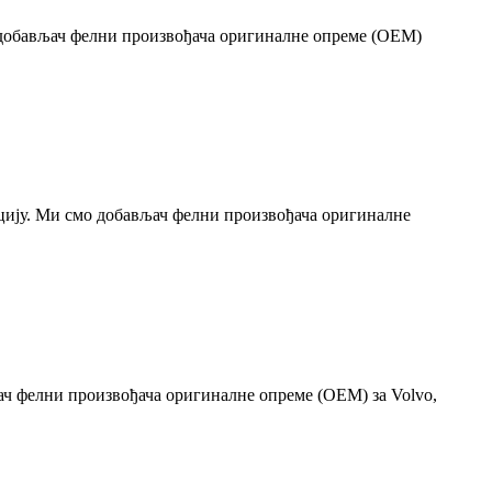
мо добављач фелни произвођача оригиналне опреме (OEM)
атацију. Ми смо добављач фелни произвођача оригиналне
љач фелни произвођача оригиналне опреме (OEM) за Volvo,