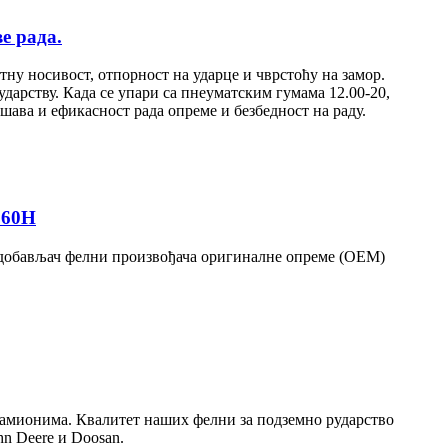
е рада.
тну носивост, отпорност на ударце и чврстоћу на замор.
ударству. Када се упари са пнеуматским гумама 12.00-20,
ава и ефикасност рада опреме и безбедност на раду.
260H
је добављач фелни произвођача оригиналне опреме (OEM)
и камионима. Квалитет наших фелни за подземно рударство
hn Deere и Doosan.