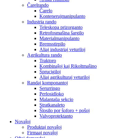
Ĉarelrando
Ĉarelo
Kontenerujmanipulanto
Industria rando
Teleskopa prizorganto
Retrofosmaŝina ŝargilo
Materialmanipulanto
Bremsstirpilo
Aliaj industriaj veturiloj
Agrikultura rando
Traktoro
Kombinaĵoj kaj Rikoltmaŝino
Ŝprucigiloj
Aliaj agrikulturaj veturiloj
Randaj komponantoj
Serurringo
Perlosidloko
Malantaŭa sekcio
Stratkanaleto
Ŝlosilo por ŝoforo + poŝoj
Valvoprotektanto
Novaĵoj
Produktaj novaĵoj
Firmaaj novaĵoj