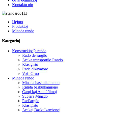
Oftaj demandoj
Kontaktu nin
Hejmo
Produktoj
Minada rando
Kategorioj
Konstruekipaĵa rando
Rado de ŝargilo
Artika transportilo Rando
Klasigisto
Rada elkavatoro
Voja Gruo
Minada rando
Minada baskulkamiono
Rigida baskulkamiono
Ĉaroj kaj Antaŭfilmoj
Subtera Minado
Radŝargilo
Klasigisto
Artikaj Baskulkamionoj