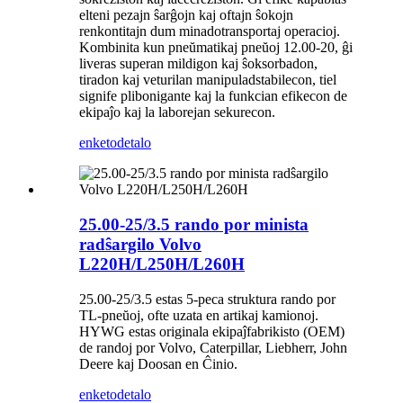
elteni pezajn ŝarĝojn kaj oftajn ŝokojn
renkontitajn dum minadotransportaj operacioj.
Kombinita kun pneŭmatikaj pneŭoj 12.00-20, ĝi
liveras superan mildigon kaj ŝoksorbadon,
tiradon kaj veturilan manipuladstabilecon, tiel
signife plibonigante kaj la funkcian efikecon de
ekipaĵo kaj la laborejan sekurecon.
enketo
detalo
25.00-25/3.5 rando por minista
radŝargilo Volvo
L220H/L250H/L260H
25.00-25/3.5 estas 5-peca struktura rando por
TL-pneŭoj, ofte uzata en artikaj kamionoj.
HYWG estas originala ekipaĵfabrikisto (OEM)
de randoj por Volvo, Caterpillar, Liebherr, John
Deere kaj Doosan en Ĉinio.
enketo
detalo