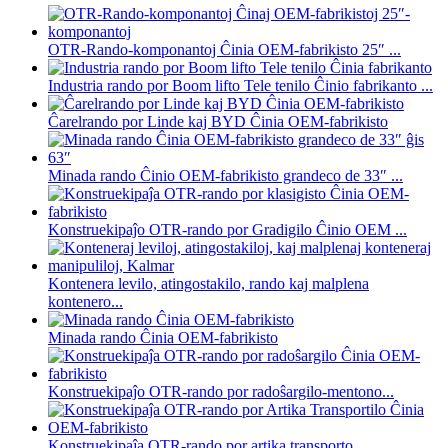
OTR-Rando-komponantoj Ĉinia OEM-fabrikisto 25″ ...
Industria rando por Boom lifto Tele tenilo Ĉinio fabrikanto ...
Ĉarelrando por Linde kaj BYD Ĉinia OEM-fabrikisto
Minada rando Ĉinio OEM-fabrikisto grandeco de 33″ ...
Konstruekipaĵo OTR-rando por Gradigilo Ĉinio OEM ...
Kontenera levilo, atingostakilo, rando kaj malplena
kontenero...
Minada rando Ĉinia OEM-fabrikisto
Konstruekipaĵo OTR-rando por radoŝargilo-mentono...
Konstruekipaĵa OTR-rando por artika transporto...