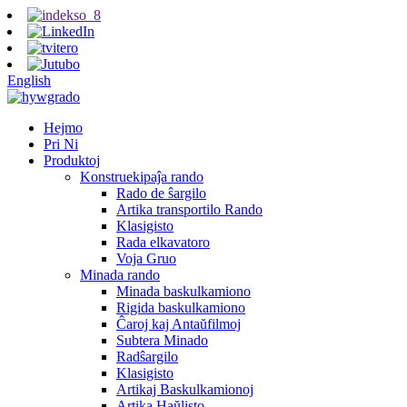
English
Hejmo
Pri Ni
Produktoj
Konstruekipaĵa rando
Rado de ŝargilo
Artika transportilo Rando
Klasigisto
Rada elkavatoro
Voja Gruo
Minada rando
Minada baskulkamiono
Rigida baskulkamiono
Ĉaroj kaj Antaŭfilmoj
Subtera Minado
Radŝargilo
Klasigisto
Artikaj Baskulkamionoj
Artika Haŭlisto