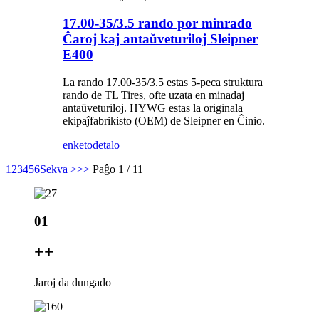
17.00-35/3.5 rando por minrado
Ĉaroj kaj antaŭveturiloj Sleipner
E400
La rando 17.00-35/3.5 estas 5-peca struktura
rando de TL Tires, ofte uzata en minadaj
antaŭveturiloj. HYWG estas la originala
ekipaĵfabrikisto (OEM) de Sleipner en Ĉinio.
enketo
detalo
1
2
3
4
5
6
Sekva >
>>
Paĝo 1 / 11
01
+
+
Jaroj da dungado