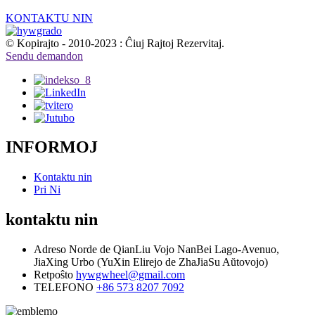
KONTAKTU NIN
© Kopirajto - 2010-2023 : Ĉiuj Rajtoj Rezervitaj.
Sendu demandon
INFORMOJ
Kontaktu nin
Pri Ni
kontaktu nin
Adreso
Norde de QianLiu Vojo NanBei Lago-Avenuo,
JiaXing Urbo (YuXin Elirejo de ZhaJiaSu Aŭtovojo)
Retpoŝto
hywgwheel@gmail.com
TELEFONO
+86 573 8207 7092