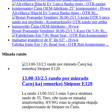
Alt-efikeca Hitachi Ev 5-peca flanka ringo - OTR Ri...
Bonaj Pograndaj Vendistoj 36.00-25/1.5 Kazo Otr 5-Pc Ri...
Fabrika fonto Em 7-Pc Bead Seat - OTR Rim komponanto ...
Minada rando
13.00-33/2.5 rando por minrado
Ĉaroj kaj remorkoj Sleipner E120
La rando 13.00-33/2.5 estas 5-peca struktura
rando de TL Tires, ofte uzata en minadaj
antaŭveturiloj. HYWG estas la originala ekipaĵa
randprovizanto de Sleipner en Ĉinio.