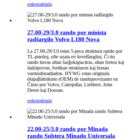
enketo
detalo
27.00-29/3.0 rando por minista
radŝargilo Volvo L180 Nova
La 27.00-29/3.0 estas 5-peca struktura rando por
TL-pneŭoj, ofte uzata en ŝovelŝargiloj. Ĉi tiu
rando havas altan ŝarĝokapaciton, altan forton kaj
daŭripovon, fortikan strukturon kaj bonan
varmodisradiadon. HYWG estas originala
ekipaĵfabrikisto (OEM) de randoprovizanto en
Ĉinio por Volvo, Caterpillar, Liebherr, John
Deere kaj Doosan.
enketo
detalo
22.00-25/3.0 rando por Minada
rando Subtera Minado Universala