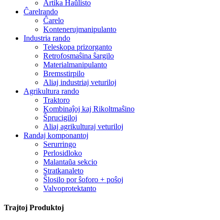
Artika Haŭlisto
Ĉarelrando
Ĉarelo
Kontenerujmanipulanto
Industria rando
Teleskopa prizorganto
Retrofosmaŝina ŝargilo
Materialmanipulanto
Bremsstirpilo
Aliaj industriaj veturiloj
Agrikultura rando
Traktoro
Kombinaĵoj kaj Rikoltmaŝino
Ŝprucigiloj
Aliaj agrikulturaj veturiloj
Randaj komponantoj
Serurringo
Perlosidloko
Malantaŭa sekcio
Stratkanaleto
Ŝlosilo por ŝoforo + poŝoj
Valvoprotektanto
Trajtoj Produktoj