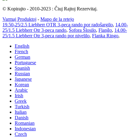
© Kopirajto - 2010-2023 : Ĉiuj Rajtoj Rezervitaj.
Varmaj Produktoj
-
Mapo de la retejo
19.50-25/2.5 Liebherr OTR 3-peca rando por radoŝargilo
,
14.00-
25/1.5 Liebherr Otr 3-peca rando
,
Ŝofora Ŝlosilo
,
Flanĝo
,
14.00-
25/1.5 Liebherr Otr 3-peca rando por nivelilo
,
Flanka Ringo
,
English
French
German
Portuguese
Spanish
Russian
Japanese
Korean
Arabic
Irish
Greek
Turkish
Italian
Danish
Romanian
Indonesian
Czech