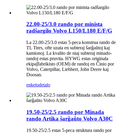
22.00-25/3.0 rando por minista
radŝargilo Volvo L150/L180 E/F/G
La 22.00-25/3.0 estas 5-peca konstrua rando de
TL Tires, ofte uzata en subteraj ŝarĝaŭtoj kaj
kamionoj. La kvalito de niaj subteraj minado-
randoj estas pruvita. HYWG estas originala
ekipaĵfabrikisto (OEM) de randoj en Ĉinio por
Volvo, Caterpillar, Liebherr, John Deere kaj
Doosan.
enketo
detalo
19.50-25/2.5 rando por Minada
rando Artika ŝarĝaŭto Volvo A30C
19.50-25/2.5 estas 5-peca struktura rando por