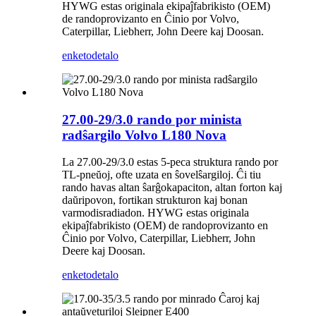
HYWG estas originala ekipaĵfabrikisto (OEM)
de randoprovizanto en Ĉinio por Volvo,
Caterpillar, Liebherr, John Deere kaj Doosan.
enketo
detalo
27.00-29/3.0 rando por minista
radŝargilo Volvo L180 Nova
La 27.00-29/3.0 estas 5-peca struktura rando por
TL-pneŭoj, ofte uzata en ŝovelŝargiloj. Ĉi tiu
rando havas altan ŝarĝokapaciton, altan forton kaj
daŭripovon, fortikan strukturon kaj bonan
varmodisradiadon. HYWG estas originala
ekipaĵfabrikisto (OEM) de randoprovizanto en
Ĉinio por Volvo, Caterpillar, Liebherr, John
Deere kaj Doosan.
enketo
detalo