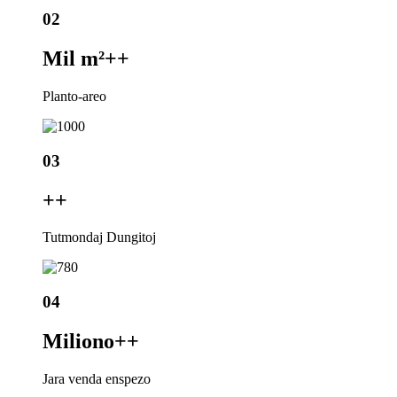
02
Mil m²+
+
Planto-areo
03
+
+
Tutmondaj Dungitoj
04
Miliono+
+
Jara venda enspezo