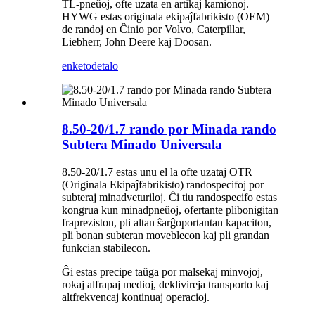
TL-pneŭoj, ofte uzata en artikaj kamionoj.
HYWG estas originala ekipaĵfabrikisto (OEM)
de randoj en Ĉinio por Volvo, Caterpillar,
Liebherr, John Deere kaj Doosan.
enketo
detalo
8.50-20/1.7 rando por Minada rando
Subtera Minado Universala
8.50-20/1.7 estas unu el la ofte uzataj OTR
(Originala Ekipaĵfabrikisto) randospecifoj por
subteraj minadveturiloj. Ĉi tiu randospecifo estas
kongrua kun minadpneŭoj, ofertante plibonigitan
frapreziston, pli altan ŝarĝoportantan kapaciton,
pli bonan subteran moveblecon kaj pli grandan
funkcian stabilecon.
Ĝi estas precipe taŭga por malsekaj minvojoj,
rokaj alfrapaj medioj, deklivireja transporto kaj
altfrekvencaj kontinuaj operacioj.