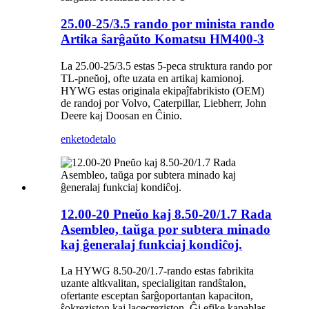
25.00-25/3.5 rando por minista rando
Artika ŝarĝaŭto Komatsu HM400-3
La 25.00-25/3.5 estas 5-peca struktura rando por
TL-pneŭoj, ofte uzata en artikaj kamionoj.
HYWG estas originala ekipaĵfabrikisto (OEM)
de randoj por Volvo, Caterpillar, Liebherr, John
Deere kaj Doosan en Ĉinio.
enketo
detalo
12.00-20 Pneŭo kaj 8.50-20/1.7 Rada
Asembleo, taŭga por subtera minado
kaj ĝeneralaj funkciaj kondiĉoj.
La HYWG 8.50-20/1.7-rando estas fabrikita
uzante altkvalitan, specialigitan randŝtalon,
ofertante esceptan ŝarĝoportantan kapaciton,
ŝokreziston kaj lacecreziston. Ĝi efike kapablas