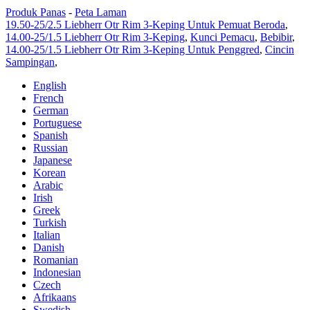
Produk Panas
-
Peta Laman
19.50-25/2.5 Liebherr Otr Rim 3-Keping Untuk Pemuat Beroda
,
14.00-25/1.5 Liebherr Otr Rim 3-Keping
,
Kunci Pemacu
,
Bebibir
,
14.00-25/1.5 Liebherr Otr Rim 3-Keping Untuk Penggred
,
Cincin
Sampingan
,
English
French
German
Portuguese
Spanish
Russian
Japanese
Korean
Arabic
Irish
Greek
Turkish
Italian
Danish
Romanian
Indonesian
Czech
Afrikaans
Swedish