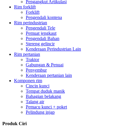
Pengangkut Artikulasi
Rim forklift
Forklift
Pengendali kontena
Rim perindustrian
Pengendali Tele
Pemuat jengkaut
Pengendali Bahan
Stereng gelincir
Kenderaan Perindustrian Lain
Rim pertanian
Traktor
Gabungan & Penuai
Penyembur
Kenderaan pertanian lain
Komponen rim
Cincin kunci
Tempat duduk manik
Bahagian belakang
Talang air
Pemacu kunci + poket
Pelindung injap
Produk Ciri