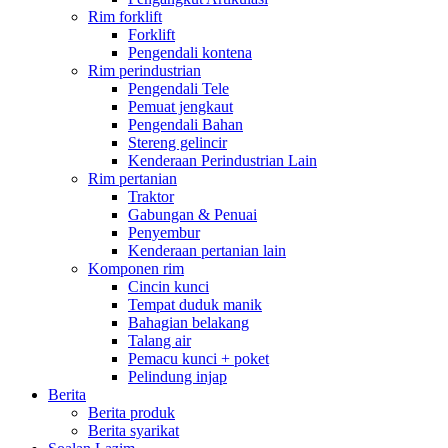
Rim forklift
Forklift
Pengendali kontena
Rim perindustrian
Pengendali Tele
Pemuat jengkaut
Pengendali Bahan
Stereng gelincir
Kenderaan Perindustrian Lain
Rim pertanian
Traktor
Gabungan & Penuai
Penyembur
Kenderaan pertanian lain
Komponen rim
Cincin kunci
Tempat duduk manik
Bahagian belakang
Talang air
Pemacu kunci + poket
Pelindung injap
Berita
Berita produk
Berita syarikat