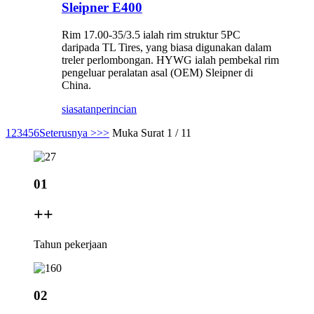
Sleipner E400
Rim 17.00-35/3.5 ialah rim struktur 5PC
daripada TL Tires, yang biasa digunakan dalam
treler perlombongan. HYWG ialah pembekal rim
pengeluar peralatan asal (OEM) Sleipner di
China.
siasatan
perincian
1
2
3
4
5
6
Seterusnya >
>>
Muka Surat 1 / 11
01
+
+
Tahun pekerjaan
02