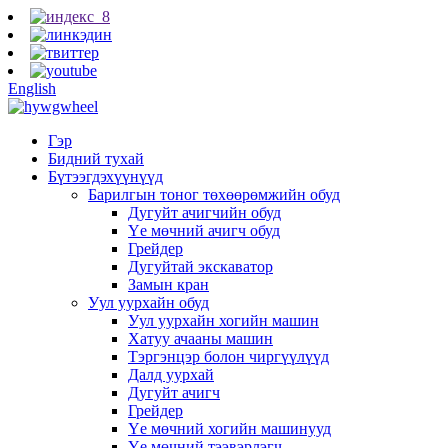
English
Гэр
Бидний тухай
Бүтээгдэхүүнүүд
Барилгын тоног төхөөрөмжийн обуд
Дугуйт ачигчийн обуд
Үе мөчний ачигч обуд
Грейдер
Дугуйтай экскаватор
Замын кран
Уул уурхайн обуд
Уул уурхайн хогийн машин
Хатуу ачааны машин
Тэргэнцэр болон чиргүүлүүд
Далд уурхай
Дугуйт ачигч
Грейдер
Үе мөчний хогийн машинууд
Үе мөчний тээвэрлэгч