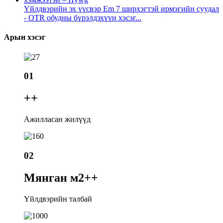
Үйлдвэрийн эх үүсвэр Em 7 ширхэгтэй ирмэгийн суудал
- OTR обудны бүрэлдэхүүн хэсэг...
Арын хэсэг
01
+
+
Ажилласан жилүүд
02
Мянган м2+
+
Үйлдвэрийн талбай