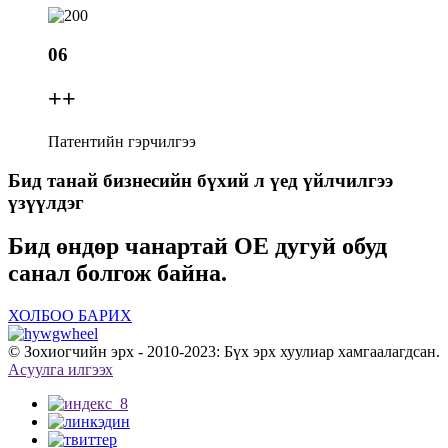
06
+
+
Патентийн гэрчилгээ
Бид танай бизнесийн бүхий л үед үйлчилгээ
үзүүлдэг
Бид өндөр чанартай OE дугуй обуд
санал болгож байна.
ХОЛБОО БАРИХ
© Зохиогчийн эрх - 2010-2023: Бүх эрх хуулиар хамгаалагдсан.
Асуулга илгээх