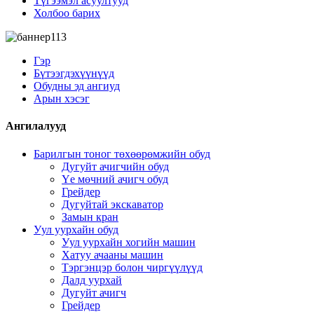
Түгээмэл асуултууд
Холбоо барих
Гэр
Бүтээгдэхүүнүүд
Обудны эд ангиуд
Арын хэсэг
Ангилалууд
Барилгын тоног төхөөрөмжийн обуд
Дугуйт ачигчийн обуд
Үе мөчний ачигч обуд
Грейдер
Дугуйтай экскаватор
Замын кран
Уул уурхайн обуд
Уул уурхайн хогийн машин
Хатуу ачааны машин
Тэргэнцэр болон чиргүүлүүд
Далд уурхай
Дугуйт ачигч
Грейдер