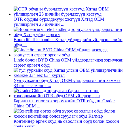
OTR обудны бүрэлдэхүүн хэсгүүд Хятад OEM
үйлдвэрлэгч 25 инчийн ...
Boom lift Tele handler Хятад үйлдвэрийн үйлдвэрлэлийн
обуд ...
Linde болон BYD China OEM үйлдвэрлэгчдэд зориулсан
сэрээт өргөгч обуд
Уул уурхайн обуд Хятад OEM үйлдвэрлэгчийн хэмжээ
33 инчээс эхэлнэ ...
Барилгын тоног төхөөрөмжийн OTR обуд нь Grader
China OEM ...
Контейнер өргөх обуд нь овоолгын обуд болон хоосон
conta хүрэх ...