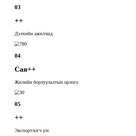
03
+
+
Дэлхийн ажилчид
04
Сая+
+
Жилийн борлуулалтын орлого
05
+
+
Экспортлогч улс