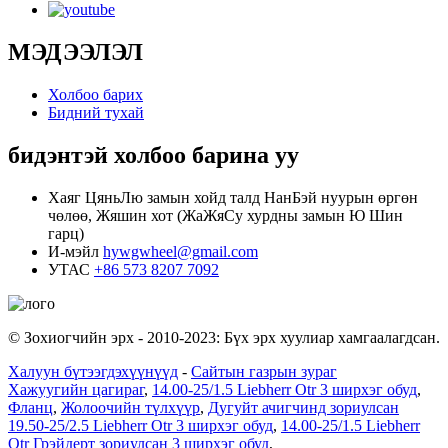
МЭДЭЭЛЭЛ
Холбоо барих
Бидний тухай
бидэнтэй холбоо барина уу
Хаяг
ЦяньЛю замын хойд талд НанБэй нуурын өргөн
чөлөө, Жяшин хот (ЖаЖяСу хурдны замын Ю Шин
гарц)
И-мэйл
hywgwheel@gmail.com
УТАС
+86 573 8207 7092
© Зохиогчийн эрх - 2010-2023: Бүх эрх хуулиар хамгаалагдсан.
Халуун бүтээгдэхүүнүүд
-
Сайтын газрын зураг
Хажуугийн цагираг
,
14.00-25/1.5 Liebherr Otr 3 ширхэг обуд
,
Фланц
,
Жолоочийн түлхүүр
,
Дугуйт ачигчинд зориулсан
19.50-25/2.5 Liebherr Otr 3 ширхэг обуд
,
14.00-25/1.5 Liebherr
Otr Грэйдерт зориулсан 3 ширхэг обуд
,