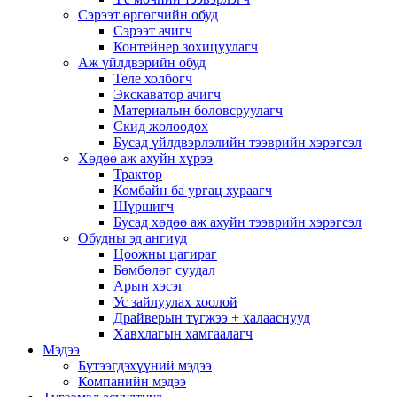
Сэрээт өргөгчийн обуд
Сэрээт ачигч
Контейнер зохицуулагч
Аж үйлдвэрийн обуд
Теле холбогч
Экскаватор ачигч
Материалын боловсруулагч
Скид жолоодох
Бусад үйлдвэрлэлийн тээврийн хэрэгсэл
Хөдөө аж ахуйн хүрээ
Трактор
Комбайн ба ургац хураагч
Шүршигч
Бусад хөдөө аж ахуйн тээврийн хэрэгсэл
Обудны эд ангиуд
Цоожны цагираг
Бөмбөлөг суудал
Арын хэсэг
Ус зайлуулах хоолой
Драйверын түгжээ + халааснууд
Хавхлагын хамгаалагч
Мэдээ
Бүтээгдэхүүний мэдээ
Компанийн мэдээ