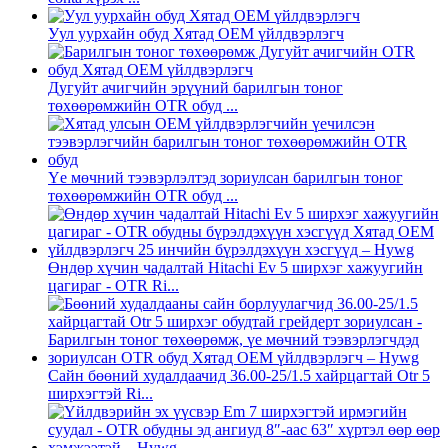
Уул уурхайн обуд Хятад OEM үйлдвэрлэгч
Дугуйт ачигчийн эрүүний барилгын тоног
төхөөрөмжийн OTR обуд ...
Үе мөчний тээвэрлэлтэд зориулсан барилгын тоног
төхөөрөмжийн OTR обуд ...
Өндөр хүчин чадалтай Hitachi Ev 5 ширхэг хажуугийн
цагираг - OTR Ri...
Сайн бөөний худалдаачид 36.00-25/1.5 хайрцагтай Otr 5
ширхэгтэй Ri...