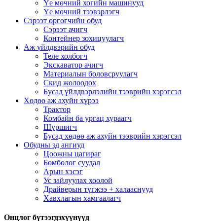
Үе мөчний хогийн машинууд
Үе мөчний тээвэрлэгч
Сэрээт өргөгчийн обуд
Сэрээт ачигч
Контейнер зохицуулагч
Аж үйлдвэрийн обуд
Теле холбогч
Экскаватор ачигч
Материалын боловсруулагч
Скид жолоодох
Бусад үйлдвэрлэлийн тээврийн хэрэгсэл
Хөдөө аж ахуйн хүрээ
Трактор
Комбайн ба ургац хураагч
Шүршигч
Бусад хөдөө аж ахуйн тээврийн хэрэгсэл
Обудны эд ангиуд
Цоожны цагираг
Бөмбөлөг суудал
Арын хэсэг
Ус зайлуулах хоолой
Драйверын түгжээ + халааснууд
Хавхлагын хамгаалагч
Онцлог бүтээгдэхүүнүүд