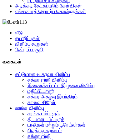
நிறுவனச் செய்திகள்
அடிக்கடி கேட்கப்படும் கேள்விகள்
எங்களைத் தொடர்பு கொள்ளுங்கள்
வீடு
தயாரிப்புகள்
விளிம்பு கூறுகள்
பின்புறப் பகுதி
வகைகள்
கட்டுமான உபகரண விளிம்பு
சக்கர ஏற்றி விளிம்பு
இணைக்கப்பட்ட இழுவை விளிம்பு
மதிப்பீட்டாளர்
சக்கர அகழ்வு இயந்திரம்
சாலை கிரேன்
சுரங்க விளிம்பு
சுரங்க டம்ப் டிரக்
திடமான டம்ப் டிரக்
டாலிகள் மற்றும் டிரெய்லர்கள்
நிலத்தடி சுரங்கம்
சக்கர ஏற்றி