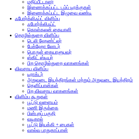
மதிப்பீட்டாளர்
இணைக்கப்பட்ட டம்ப் டிரக்குகள்
இணைக்கப்பட்ட இழுவை வண்டி
ஃபோர்க்லிஃப்ட் விளிம்பு
ஃபோர்க்லிஃப்ட்
கொள்கலன் கையாளி
தொழில்துறை விளிம்பு
டெலி ஹேண்ட்லர்
பேக்ஹோ லோடர்
பொருள் கையாளுபவர்
ஸ்கிட் ஸ்டியர்
பிற தொழில்துறை வாகனங்கள்
விவசாய விளிம்பு
டிராக்டர்
அறுவடை இயந்திரங்கள் மற்றும் அறுவடை இயந்திரம்
தெளிப்பான்கள்
பிற விவசாய வாகனங்கள்
விளிம்பு கூறுகள்
பூட்டு வளையம்
மணி இருக்கை
பின்புறப் பகுதி
வடிகால்
பூட்டு இயக்கி + பைகள்
வால்வு பாதுகாப்பான்