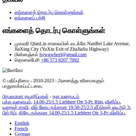
எங்களைத் தொடர்பு கொள்ளுங்கள்
எங்களைப் பற்றி
எங்களைத் தொடர்பு கொள்ளுங்கள்
முகவரி
QianLiu சாலையின் வடக்கே NanBei Lake Avenue,
JiaXing City (YuXin Exit of ZhaJiaSu Highway)
மின்னஞ்சல்
hywgwheel@gmail.com
தொலைபேசி
+86 573 8207 7092
© பதிப்புரிமை - 2010-2023 : அனைத்து உரிமைகளும்
பாதுகாக்கப்பட்டவை.
பிரபலமான தயாரிப்புகள்
-
தள வரைபடம்
பக்க வளையம்
,
14.00-25/1.5 Liebherr Otr 3-Pc Rim
,
விளிம்பு
,
டிரைவர் சாவி
,
வீல் லோடருக்கான 19.50-25/2.5 லீப்ஹெர் ஓடிஆர் 3-
பீஸ் ரிம்
,
கிரேடருக்கான 14.00-25/1.5 Liebherr Otr 3-Pc விளிம்பு
,
English
French
German