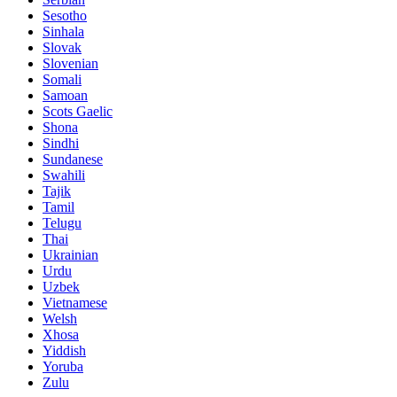
Sesotho
Sinhala
Slovak
Slovenian
Somali
Samoan
Scots Gaelic
Shona
Sindhi
Sundanese
Swahili
Tajik
Tamil
Telugu
Thai
Ukrainian
Urdu
Uzbek
Vietnamese
Welsh
Xhosa
Yiddish
Yoruba
Zulu