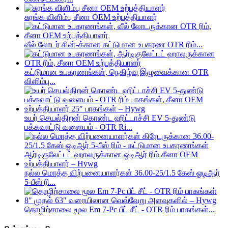
சுரங்க விளிம்பு சீனா OEM உற்பத்தியாளர்
வீல் லோடர் சின்-க்கான கட்டுமான உபகரண OTR ரிம்...
கட்டுமான உபகரணங்கள், நெகிழ்வு இழுவைக்கான OTR
விளிம்பு...
உயர் செயல்திறன் கொண்ட ஹிட்டாச்சி EV 5-துண்டு
பக்கவாட்டு வளையம் - OTR Ri...
நல்ல மொத்த விற்பனையாளர்கள் 36.00-25/1.5 கேஸ் ஓடிஆர்
5-பீஸ் ரி...
தொழிற்சாலை மூல Em 7-Pc பீட் சீட் - OTR ரிம் பாகங்கள்...