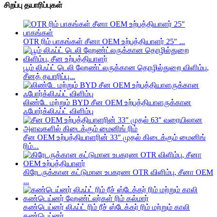
சிறப்பு தயாரிப்புகள்
OTR ரிம் பாகங்கள் சீனா OEM உற்பத்தியாளர் 25″ ...
பூம் லிஃப்ட் டெலி ஹேண்ட்லருக்கான தொழில்துறை விளிம்பு,
சீனத் தயாரிப்பு...
லிண்டே மற்றும் BYD சீன OEM உற்பத்தியாளருக்கான
ஃபோர்க்லிஃப்ட் விளிம்பு
சீன OEM உற்பத்தியாளரின் 33″ முதல் கிடைக்கும் மைனிங்
ரிம்...
கிரேடருக்கான கட்டுமான உபகரண OTR விளிம்பு, சீனா OEM
...
கண்டெய்னர் லிஃப்ட் ரிம் ரீச் ஸ்டேக்கர் ரிம் மற்றும் காலி
கண்டெய்னர்...