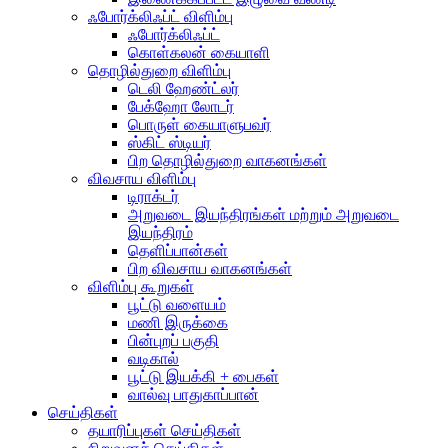
ஃபோர்க்லிஃப்ட் விளிம்பு
ஃபோர்க்லிஃப்ட்
கொள்கலன் கையாளி
தொழில்துறை விளிம்பு
டெலி ஹேண்ட்லர்
பேக்ஹோ லோடர்
பொருள் கையாளுபவர்
ஸ்கிட் ஸ்டியர்
பிற தொழில்துறை வாகனங்கள்
விவசாய விளிம்பு
டிராக்டர்
அறுவடை இயந்திரங்கள் மற்றும் அறுவடை
இயந்திரம்
தெளிப்பான்கள்
பிற விவசாய வாகனங்கள்
விளிம்பு கூறுகள்
பூட்டு வளையம்
மணி இருக்கை
பின்புறப் பகுதி
வடிகால்
பூட்டு இயக்கி + பைகள்
வால்வு பாதுகாப்பான்
செய்திகள்
தயாரிப்புகள் செய்திகள்