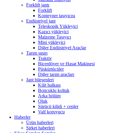
Forklift jantı
Forklift
Konteyner taşıyıcısı
Endüstriyel jant
Teleskopik Yükleyici
Kazıcı yükleyici
Malzeme Taşıyıcı
Mini yükleyici
Diğer Endüstriyel Araçlar
Tarım sınırı
Traktör
Biçerdöver ve Hasat Makinesi
Püskürtücüler
Diğer tarım araçları
Jant bileşenleri
Kilit halkası
Boncuklu koltuk
Arka bölüm
Oluk
Sürücü kilidi + cepler
Valf koruyucu
Haberler
Ürün haberleri
Şirket haberleri