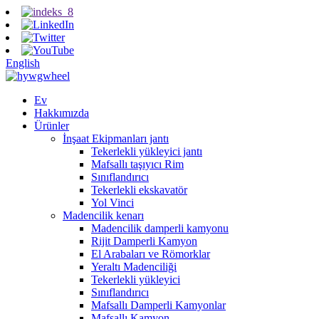
English
Ev
Hakkımızda
Ürünler
İnşaat Ekipmanları jantı
Tekerlekli yükleyici jantı
Mafsallı taşıyıcı Rim
Sınıflandırıcı
Tekerlekli ekskavatör
Yol Vinci
Madencilik kenarı
Madencilik damperli kamyonu
Rijit Damperli Kamyon
El Arabaları ve Römorklar
Yeraltı Madenciliği
Tekerlekli yükleyici
Sınıflandırıcı
Mafsallı Damperli Kamyonlar
Mafsallı Kamyon