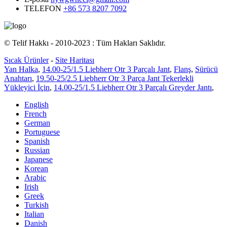
TELEFON
+86 573 8207 7092
© Telif Hakkı - 2010-2023 : Tüm Hakları Saklıdır.
Sıcak Ürünler
-
Site Haritası
Yan Halka
,
14.00-25/1.5 Liebherr Otr 3 Parçalı Jant
,
Flanş
,
Sürücü
Anahtarı
,
19.50-25/2.5 Liebherr Otr 3 Parça Jant Tekerlekli
Yükleyici İçin
,
14.00-25/1.5 Liebherr Otr 3 Parçalı Greyder Jantı
,
English
French
German
Portuguese
Spanish
Russian
Japanese
Korean
Arabic
Irish
Greek
Turkish
Italian
Danish