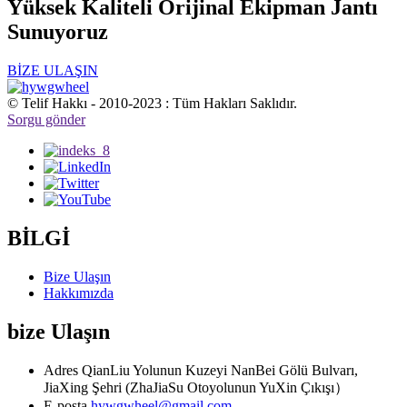
Yüksek Kaliteli Orijinal Ekipman Jantı
Sunuyoruz
BİZE ULAŞIN
© Telif Hakkı - 2010-2023 : Tüm Hakları Saklıdır.
Sorgu gönder
BİLGİ
Bize Ulaşın
Hakkımızda
bize Ulaşın
Adres
QianLiu Yolunun Kuzeyi NanBei Gölü Bulvarı,
JiaXing Şehri (ZhaJiaSu Otoyolunun YuXin Çıkışı）
E-posta
hywgwheel@gmail.com