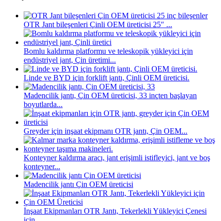
OTR Jant bileşenleri Çinli OEM üreticisi 25″ ...
Bomlu kaldırma platformu ve teleskopik yükleyici için
endüstriyel jant, Çin üretimi...
Linde ve BYD için forklift jantı, Çinli OEM üreticisi.
Madencilik jantı, Çin OEM üreticisi, 33 inçten başlayan
boyutlarda...
Greyder için inşaat ekipmanı OTR jantı, Çin OEM...
Konteyner kaldırma aracı, jant erişimli istifleyici, jant ve boş
konteyner...
Madencilik jantı Çin OEM üreticisi
İnşaat Ekipmanları OTR Jantı, Tekerlekli Yükleyici Çenesi
için...