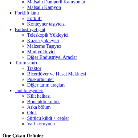
Mafsallı Damperli Kamyonlar
Mafsallı Kamyon
Forklift jantı
Forklift
Konteyner taşıyıcısı
Endüstriyel jant
Teleskopik Yükleyici
Kazıcı yükleyici
Malzeme Taşıyıcı
Mini yükleyici
Diğer Endüstriyel Araçlar
Tarım sınırı
Traktör
Biçerdöver ve Hasat Makinesi
Püskürtücüler
Diğer tarım araçları
Jant bileşenleri
Kilit halkası
Boncuklu koltuk
Arka bölüm
Oluk
Sürücü kilidi + cepler
Valf koruyucu
Öne Çıkan Ürünler