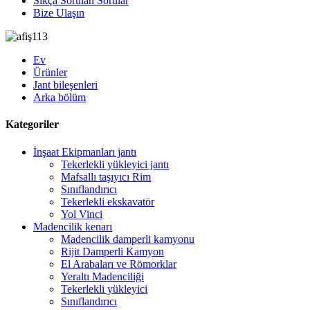
Sıkça Sorulan Sorular
Bize Ulaşın
Ev
Ürünler
Jant bileşenleri
Arka bölüm
Kategoriler
İnşaat Ekipmanları jantı
Tekerlekli yükleyici jantı
Mafsallı taşıyıcı Rim
Sınıflandırıcı
Tekerlekli ekskavatör
Yol Vinci
Madencilik kenarı
Madencilik damperli kamyonu
Rijit Damperli Kamyon
El Arabaları ve Römorklar
Yeraltı Madenciliği
Tekerlekli yükleyici
Sınıflandırıcı