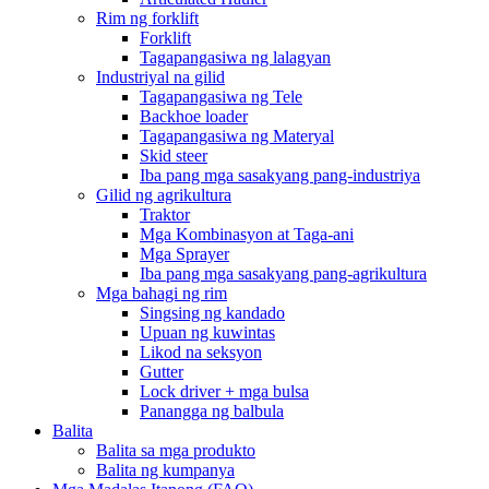
Rim ng forklift
Forklift
Tagapangasiwa ng lalagyan
Industriyal na gilid
Tagapangasiwa ng Tele
Backhoe loader
Tagapangasiwa ng Materyal
Skid steer
Iba pang mga sasakyang pang-industriya
Gilid ng agrikultura
Traktor
Mga Kombinasyon at Taga-ani
Mga Sprayer
Iba pang mga sasakyang pang-agrikultura
Mga bahagi ng rim
Singsing ng kandado
Upuan ng kuwintas
Likod na seksyon
Gutter
Lock driver + mga bulsa
Panangga ng balbula
Balita
Balita sa mga produkto
Balita ng kumpanya