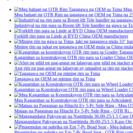
Mga bahagi ng OTR Rim na tagagawa ng OEM ng Tsina na 25″
Industriyal na rim para sa Boom lift Tele handler na gawa sa Tsi
Forklift rim para sa Linde at BYD China OEM manufacturer
Mining rim na sukat ng tagagawa ng OEM mula sa China mula 
Kagamitan sa konstruksyon OTR rim para sa Grader China OE
Ang rim ng pag-angat ng lalagyan ay umaabot sa rim ng stacker
Tagagawa ng OEM ng mining rim sa Tsina
Kagamitan sa Konstruksyon OTR rim para sa Wheel Loader Ch
Mga Kagamitan sa Konstruksyon OTR rim para sa Articulated 
Mataas na Pagganap na Hitachi Ev 5-Pc Side Ring - OTR Ri...
Magagandang Pakyawan na Nagtitinda 36.00-25/1.5 Kaso Otr 5
Pinagmulan ng pabrika ng Em 7-Pc Bead Seat - OTR Rim comp