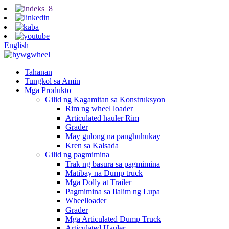
English
Tahanan
Tungkol sa Amin
Mga Produkto
Gilid ng Kagamitan sa Konstruksyon
Rim ng wheel loader
Articulated hauler Rim
Grader
May gulong na panghuhukay
Kren sa Kalsada
Gilid ng pagmimina
Trak ng basura sa pagmimina
Matibay na Dump truck
Mga Dolly at Trailer
Pagmimina sa Ilalim ng Lupa
Wheelloader
Grader
Mga Articulated Dump Truck
Articulated Hauler