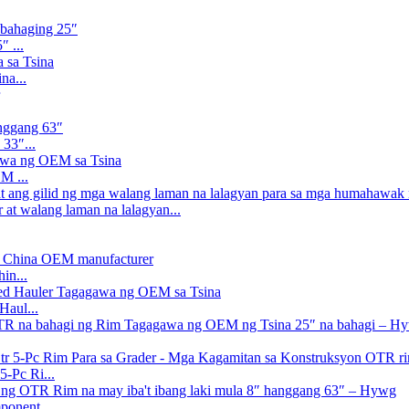
 ...
na...
33″...
M ...
 at walang laman na lalagyan...
in...
Haul...
-Pc Ri...
onent...