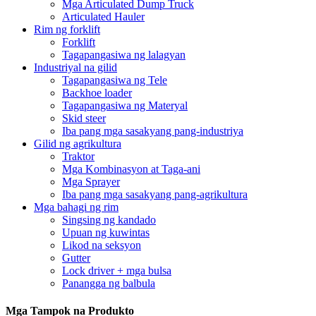
Mga Articulated Dump Truck
Articulated Hauler
Rim ng forklift
Forklift
Tagapangasiwa ng lalagyan
Industriyal na gilid
Tagapangasiwa ng Tele
Backhoe loader
Tagapangasiwa ng Materyal
Skid steer
Iba pang mga sasakyang pang-industriya
Gilid ng agrikultura
Traktor
Mga Kombinasyon at Taga-ani
Mga Sprayer
Iba pang mga sasakyang pang-agrikultura
Mga bahagi ng rim
Singsing ng kandado
Upuan ng kuwintas
Likod na seksyon
Gutter
Lock driver + mga bulsa
Panangga ng balbula
Mga Tampok na Produkto