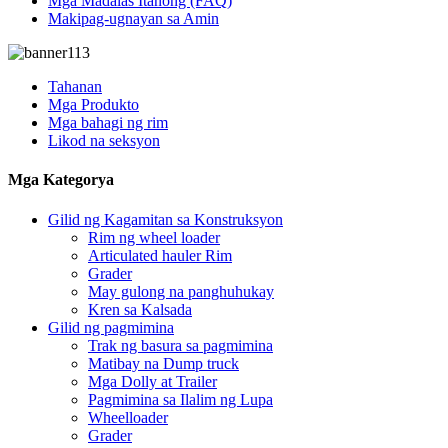
Mga Madalas Itanong (FAQ)
Makipag-ugnayan sa Amin
Tahanan
Mga Produkto
Mga bahagi ng rim
Likod na seksyon
Mga Kategorya
Gilid ng Kagamitan sa Konstruksyon
Rim ng wheel loader
Articulated hauler Rim
Grader
May gulong na panghuhukay
Kren sa Kalsada
Gilid ng pagmimina
Trak ng basura sa pagmimina
Matibay na Dump truck
Mga Dolly at Trailer
Pagmimina sa Ilalim ng Lupa
Wheelloader
Grader