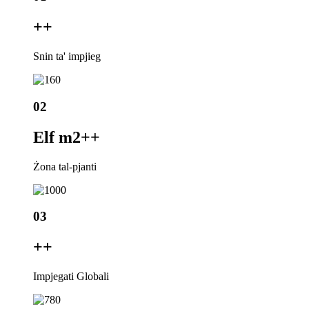
+
+
Snin ta' impjieg
02
Elf m2+
+
Żona tal-pjanti
03
+
+
Impjegati Globali