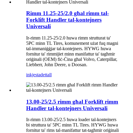
Rimm 11.25-25/2.0 għal rimm tal-
Forklift Handler tal-kontejners
Universali
Ir-rimm 11.25-25/2.0 huwa rimm strutturat ta'
5PC minn TL Tires, komunement użat fuq magni
tal-immaniġġjar tal-kontejners. HYWG huwa
fornitur ta' rimmijiet minn manifattur ta' tagħmir
oriġinali (OEM) fiċ-Ċina għal Volvo, Caterpillar,
Liebherr, John Deere, u Doosan.
inkjesta
dettall
13.00-25/2.5 rimm għal Forklift rimm
Handler tal-kontejners Universali
Ir-rimm 13.00-25/2.5 huwa loader tal-kontejners
bi struttura ta' 5PC minn TL Tires. HYWG huwa
fornitur ta' rims tal-manifattur tat-tagħmir oriġinali