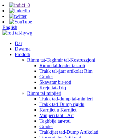
English
Dar
Dwarna
Prodotti
Rimm tat-Tagħmir tal-Kostruzzjoni
Rimm tal-loader tar-roti
Trakk tal-ġarr artikolat Rim
Grader
Skavatur bir-roti
Krejn tat-Triq
Rimm tal-minjieri
Trakk tad-dump tal-minjieri
Trakk tad-Dump riġidu
Karrijiet u Karrijiet
Minjieri taħt l-Art
Tagħbija tar-roti
Grader
Trakkijiet tad-Dump Artikolati
Trasportatur Artikolat