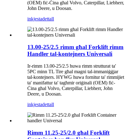
(OEM) fiċ-Ċina għal Volvo, Caterpillar, Liebherr,
John Deere, u Doosan.
inkjesta
dettall
13.00-25/2.5 rimm għal Forklift rimm
Handler tal-kontejners Universali
Ir-rimm 13.00-25/2.5 huwa rimm strutturat ta'
5PC minn TL Tire għal magni tal-immaniġġjar
tal-kontejners. HYWG huwa fornitur ta' rimmijiet
ta' manifattur ta' tagħmir oriġinali (OEM) fiċ-
Ċina għal Volvo, Caterpillar, Liebherr, John
Deere, u Doosan.
inkjesta
dettall
Rimm 11.25-25/2.0 għal Forklift