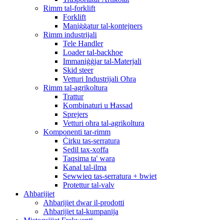
Rimm tal-forklift
Forklift
Maniġġatur tal-kontejners
Rimm industrijali
Tele Handler
Loader tal-backhoe
Immaniġġjar tal-Materjali
Skid steer
Vetturi Industrijali Oħra
Rimm tal-agrikoltura
Trattur
Kombinaturi u Ħassad
Sprejers
Vetturi oħra tal-agrikoltura
Komponenti tar-rimm
Ċirku tas-serratura
Sedil tax-xoffa
Taqsima ta' wara
Kanal tal-ilma
Sewwieq tas-serratura + bwiet
Protettur tal-valv
Aħbarijiet
Aħbarijiet dwar il-prodotti
Aħbarijiet tal-kumpanija