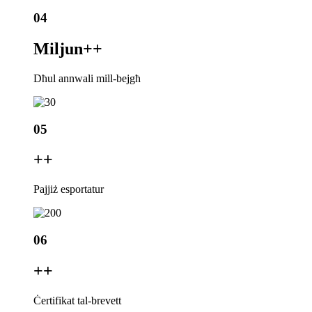
04
Miljun+
+
Dħul annwali mill-bejgħ
05
+
+
Pajjiż esportatur
06
+
+
Ċertifikat tal-brevett