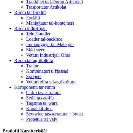
Trakkijiet tad-Dump Artikolati
Trasportatur Artikolat
Rimm tal-forklift
Forklift
Maniġġatur tal-kontejners
Rimm industrijali
Tele Handler
Loader tal-backhoe
Immaniġġjar tal-Materjali
Skid steer
Vetturi Industrijali Oħra
Rimm tal-agrikoltura
Trattur
Kombinaturi u Ħassad
Sprejers
Vetturi oħra tal-agrikoltura
Komponenti tar-rimm
Ċirku tas-serratura
Sedil tax-xoffa
Taqsima ta' wara
Kanal tal-ilma
Sewwieq tas-serratura + bwiet
Protettur tal-valv
Prodotti Karatteristiċi