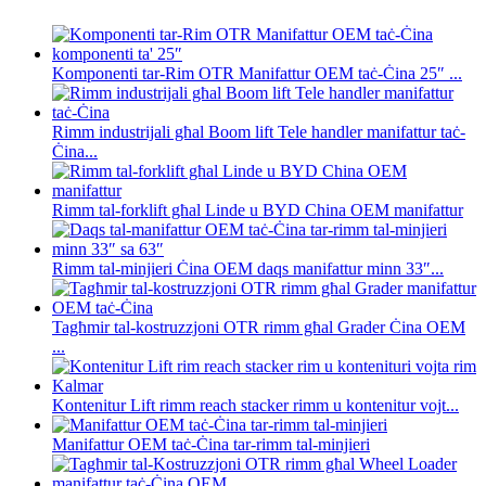
Komponenti tar-Rim OTR Manifattur OEM taċ-Ċina 25″ ...
Rimm industrijali għal Boom lift Tele handler manifattur taċ-
Ċina...
Rimm tal-forklift għal Linde u BYD China OEM manifattur
Rimm tal-minjieri Ċina OEM daqs manifattur minn 33″...
Tagħmir tal-kostruzzjoni OTR rimm għal Grader Ċina OEM
...
Kontenitur Lift rimm reach stacker rimm u kontenitur vojt...
Manifattur OEM taċ-Ċina tar-rimm tal-minjieri