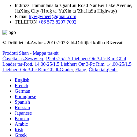
Indirizz
Tramuntana ta 'QianLiu Road NanBei Lake Avenue,
JiaXing City (Ħruġ ta' YuXin ta 'ZhaJiaSu Highway)
E-mail
hywgwheel@gmail.com
TELEFON
+86 573 8207 7092
© Drittijiet tal-Awtur - 2010-2023: Id-Drittijiet kollha Riżervati.
Prodotti Sħan
-
Mappa tas-sit
Ċavetta tas-Sewwieq
,
19.50-25/2.5 Liebherr Otr 3-Pc Rim Għal
Loader tar-Roti
,
14.00-25/1.5 Liebherr Otr 3-Pc Rim
,
14.00-25/1.5
Liebherr Otr 3-Pc Rim Għall-Grader
,
Flanġ
,
Ċirku tal-ġenb
,
English
French
German
Portuguese
Spanish
Russian
Japanese
Korean
Arabic
Irish
Greek