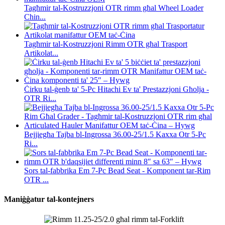
Tagħmir tal-Kostruzzjoni OTR rimm għal Wheel Loader
Chin...
Tagħmir tal-Kostruzzjoni Rimm OTR għal Trasport
Artikolat...
Ċirku tal-ġenb ta' 5-Pc Hitachi Ev ta' Prestazzjoni Għolja -
OTR Ri...
Bejjiegħa Tajba bl-Ingrossa 36.00-25/1.5 Kaxxa Otr 5-Pc
Ri...
Sors tal-fabbrika Em 7-Pc Bead Seat - Komponent tar-Rim
OTR ...
Maniġġatur tal-kontejners