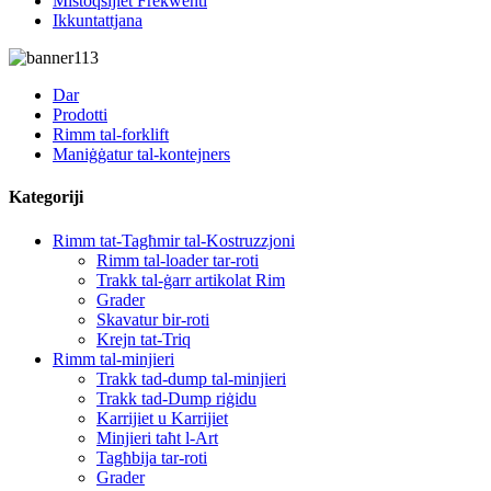
Mistoqsijiet Frekwenti
Ikkuntattjana
Dar
Prodotti
Rimm tal-forklift
Maniġġatur tal-kontejners
Kategoriji
Rimm tat-Tagħmir tal-Kostruzzjoni
Rimm tal-loader tar-roti
Trakk tal-ġarr artikolat Rim
Grader
Skavatur bir-roti
Krejn tat-Triq
Rimm tal-minjieri
Trakk tad-dump tal-minjieri
Trakk tad-Dump riġidu
Karrijiet u Karrijiet
Minjieri taħt l-Art
Tagħbija tar-roti
Grader