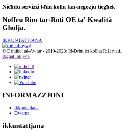
Nieħdu servizzi l-ħin kollu tan-negozju tiegħek
Noffru Rim tar-Roti OE ta' Kwalità
Għolja.
IKKUNTATTJANA
© Drittijiet tal-Awtur - 2010-2023: Id-Drittijiet kollha Riżervati.
Ibgħat inkjesta
INFORMAZZJONI
Ikkuntattjana
Dwarna
ikkuntattjana