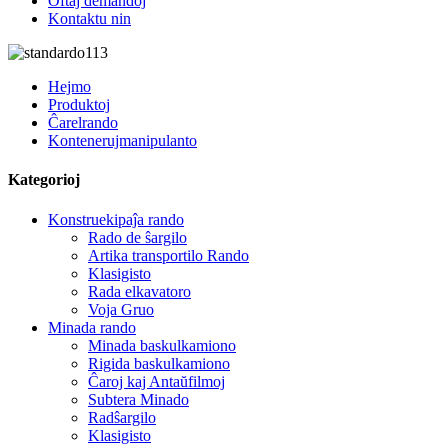
Oftaj demandoj
Kontaktu nin
Hejmo
Produktoj
Ĉarelrando
Kontenerujmanipulanto
Kategorioj
Konstruekipaĵa rando
Rado de ŝargilo
Artika transportilo Rando
Klasigisto
Rada elkavatoro
Voja Gruo
Minada rando
Minada baskulkamiono
Rigida baskulkamiono
Ĉaroj kaj Antaŭfilmoj
Subtera Minado
Radŝargilo
Klasigisto