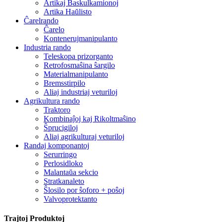
Artikaj Baskulkamionoj
Artika Haŭlisto
Ĉarelrando
Ĉarelo
Kontenerujmanipulanto
Industria rando
Teleskopa prizorganto
Retrofosmaŝina ŝargilo
Materialmanipulanto
Bremsstirpilo
Aliaj industriaj veturiloj
Agrikultura rando
Traktoro
Kombinaĵoj kaj Rikoltmaŝino
Ŝprucigiloj
Aliaj agrikulturaj veturiloj
Randaj komponantoj
Serurringo
Perlosidloko
Malantaŭa sekcio
Stratkanaleto
Ŝlosilo por ŝoforo + poŝoj
Valvoprotektanto
Trajtoj Produktoj