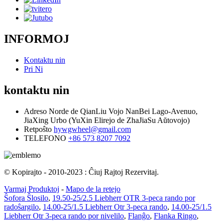
INFORMOJ
Kontaktu nin
Pri Ni
kontaktu nin
Adreso
Norde de QianLiu Vojo NanBei Lago-Avenuo,
JiaXing Urbo (YuXin Elirejo de ZhaJiaSu Aŭtovojo)
Retpoŝto
hywgwheel@gmail.com
TELEFONO
+86 573 8207 7092
© Kopirajto - 2010-2023 : Ĉiuj Rajtoj Rezervitaj.
Varmaj Produktoj
-
Mapo de la retejo
Ŝofora Ŝlosilo
,
19.50-25/2.5 Liebherr OTR 3-peca rando por
radoŝargilo
,
14.00-25/1.5 Liebherr Otr 3-peca rando
,
14.00-25/1.5
Liebherr Otr 3-peca rando por nivelilo
,
Flanĝo
,
Flanka Ringo
,