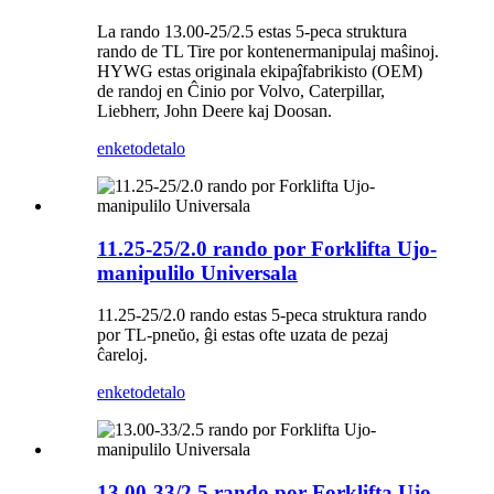
La rando 13.00-25/2.5 estas 5-peca struktura
rando de TL Tire por kontenermanipulaj maŝinoj.
HYWG estas originala ekipaĵfabrikisto (OEM)
de randoj en Ĉinio por Volvo, Caterpillar,
Liebherr, John Deere kaj Doosan.
enketo
detalo
11.25-25/2.0 rando por Forklifta Ujo-
manipulilo Universala
11.25-25/2.0 rando estas 5-peca struktura rando
por TL-pneŭo, ĝi estas ofte uzata de pezaj
ĉareloj.
enketo
detalo
13.00-33/2.5 rando por Forklifta Ujo-