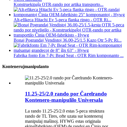
Konstruekipaĵa OTR-rando por artika transporto...
Alt-efikeca Hitachi Ev 5-peca flanka ringo - OTR Ri...
Bonaj Pograndaj Vendistoj 36.00-25/1.5 Kazo Otr 5-Pc Ri...
Fabrika fonto Em 7-Pc Bead Seat - OTR Rim komponanto ...
Kontenerujmanipulanto
11.25-25/2.0 rando por Ĉarelrando
Kontenero-manipulilo Universala
La rando 11.25-25/2.0 estas 5-peca struktura
rando de TL Tires, ofte uzata sur konteneraj
manipulaj maŝinoj. HYWG estas originala
ekipaĵfabrikisto (OEM) de randoj en Ĉinio por