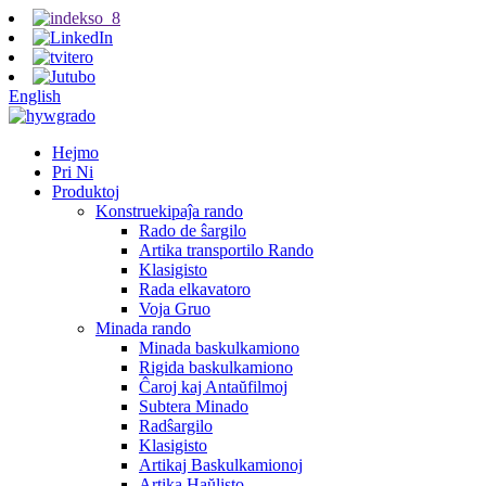
English
Hejmo
Pri Ni
Produktoj
Konstruekipaĵa rando
Rado de ŝargilo
Artika transportilo Rando
Klasigisto
Rada elkavatoro
Voja Gruo
Minada rando
Minada baskulkamiono
Rigida baskulkamiono
Ĉaroj kaj Antaŭfilmoj
Subtera Minado
Radŝargilo
Klasigisto
Artikaj Baskulkamionoj
Artika Haŭlisto