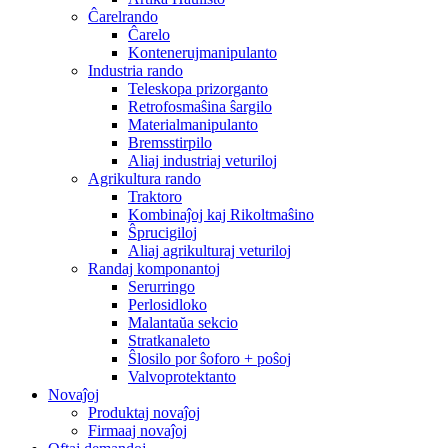
Ĉarelrando
Ĉarelo
Kontenerujmanipulanto
Industria rando
Teleskopa prizorganto
Retrofosmaŝina ŝargilo
Materialmanipulanto
Bremsstirpilo
Aliaj industriaj veturiloj
Agrikultura rando
Traktoro
Kombinaĵoj kaj Rikoltmaŝino
Ŝprucigiloj
Aliaj agrikulturaj veturiloj
Randaj komponantoj
Serurringo
Perlosidloko
Malantaŭa sekcio
Stratkanaleto
Ŝlosilo por ŝoforo + poŝoj
Valvoprotektanto
Novaĵoj
Produktaj novaĵoj
Firmaaj novaĵoj