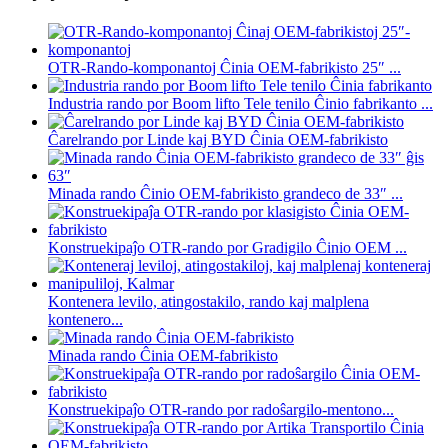
OTR-Rando-komponantoj Ĉinia OEM-fabrikisto 25″ ...
Industria rando por Boom lifto Tele tenilo Ĉinio fabrikanto ...
Ĉarelrando por Linde kaj BYD Ĉinia OEM-fabrikisto
Minada rando Ĉinio OEM-fabrikisto grandeco de 33″ ...
Konstruekipaĵo OTR-rando por Gradigilo Ĉinio OEM ...
Kontenera levilo, atingostakilo, rando kaj malplena
kontenero...
Minada rando Ĉinia OEM-fabrikisto
Konstruekipaĵo OTR-rando por radoŝargilo-mentono...