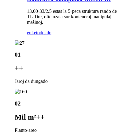
13.00-33/2.5 estas la 5-peca struktura rando de
TL Tire, ofte uzata sur konteneraj manipulaj
maŝinoj.
enketo
detalo
01
+
+
Jaroj da dungado
02
Mil m²+
+
Planto-areo