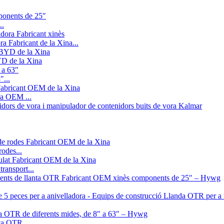
..
ra Fabricant de la Xina...
YD de la Xina
″...
na OEM ...
odes...
transport...
ta OTR...