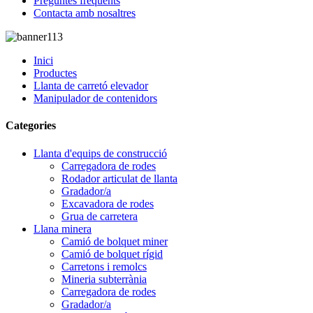
Preguntes freqüents
Contacta amb nosaltres
Inici
Productes
Llanta de carretó elevador
Manipulador de contenidors
Categories
Llanta d'equips de construcció
Carregadora de rodes
Rodador articulat de llanta
Gradador/a
Excavadora de rodes
Grua de carretera
Llana minera
Camió de bolquet miner
Camió de bolquet rígid
Carretons i remolcs
Mineria subterrània
Carregadora de rodes
Gradador/a