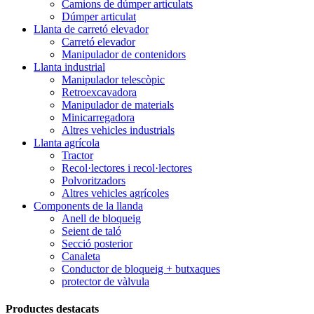
Camions de dúmper articulats
Dúmper articulat
Llanta de carretó elevador
Carretó elevador
Manipulador de contenidors
Llanta industrial
Manipulador telescòpic
Retroexcavadora
Manipulador de materials
Minicarregadora
Altres vehicles industrials
Llanta agrícola
Tractor
Recol·lectores i recol·lectores
Polvoritzadors
Altres vehicles agrícoles
Components de la llanda
Anell de bloqueig
Seient de taló
Secció posterior
Canaleta
Conductor de bloqueig + butxaques
protector de vàlvula
Productes destacats