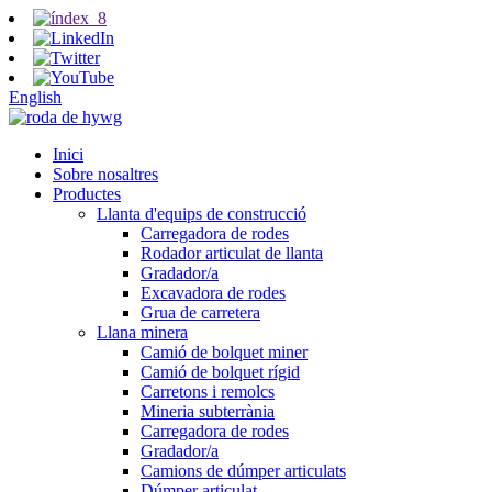
English
Inici
Sobre nosaltres
Productes
Llanta d'equips de construcció
Carregadora de rodes
Rodador articulat de llanta
Gradador/a
Excavadora de rodes
Grua de carretera
Llana minera
Camió de bolquet miner
Camió de bolquet rígid
Carretons i remolcs
Mineria subterrània
Carregadora de rodes
Gradador/a
Camions de dúmper articulats
Dúmper articulat