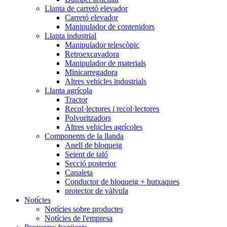
Llanta de carretó elevador
Carretó elevador
Manipulador de contenidors
Llanta industrial
Manipulador telescòpic
Retroexcavadora
Manipulador de materials
Minicarregadora
Altres vehicles industrials
Llanta agrícola
Tractor
Recol·lectores i recol·lectores
Polvoritzadors
Altres vehicles agrícoles
Components de la llanda
Anell de bloqueig
Seient de taló
Secció posterior
Canaleta
Conductor de bloqueig + butxaques
protector de vàlvula
Notícies
Notícies sobre productes
Notícies de l'empresa