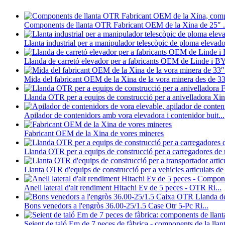
Components de llanta OTR Fabricant OEM de la Xina de 25″ .
Llanta industrial per a manipulador telescòpic de ploma elevado
Llanda de carretó elevador per a fabricants OEM de Linde i B
Mida del fabricant OEM de la Xina de la vora minera des de 33
Llanda OTR per a equips de construcció per a anivelladora Xi
Apilador de contenidors amb vora elevadora i contenidor buit...
Fabricant OEM de la Xina de vores mineres
Llanda OTR per a equips de construcció per a carregadores de r
Llanta OTR d'equips de construcció per a vehicles articulats de 
Anell lateral d'alt rendiment Hitachi Ev de 5 peces - OTR Ri...
Bons venedors a l'engròs 36.00-25/1.5 Case Otr 5-Pc Ri...
Seient de taló Em de 7 peces de fàbrica - components de la llan