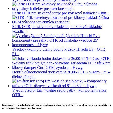
Ráfik OTR pre stavebné stroje pre kolesový nakladač Chin...
Ráfik OTR pre stavebné zariadenia pre kĺbové nákladné
vozidlá...
Vysokovýkonný 5-dielny bočný krúžok Hitachi Ev - OTR
Ri...
Dobrí veľkoobchodní dodávatelia 36,00-25/1,5 puzdro Otr 5-
dielne náboje...
Výrobný zdroj Em 7-dielne sedlo patky - komponent ráfika
OTR...
Kontajnerový zdvihák, okrajový stohovač, okrajový stohovač a okrajový manipulátor s
prázdnymi kontajnermi Kalmar