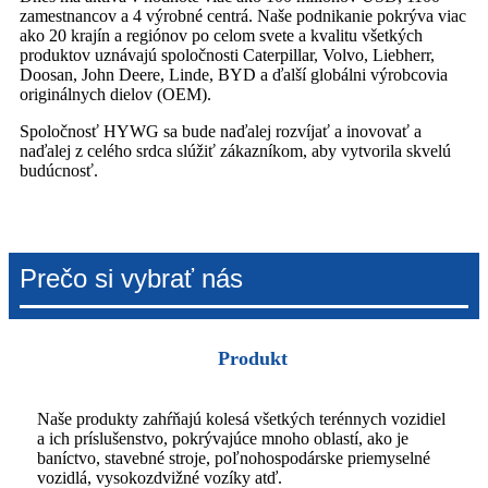
zamestnancov a 4 výrobné centrá. Naše podnikanie pokrýva viac
ako 20 krajín a regiónov po celom svete a kvalitu všetkých
produktov uznávajú spoločnosti Caterpillar, Volvo, Liebherr,
Doosan, John Deere, Linde, BYD a ďalší globálni výrobcovia
originálnych dielov (OEM).
Spoločnosť HYWG sa bude naďalej rozvíjať a inovovať a
naďalej z celého srdca slúžiť zákazníkom, aby vytvorila skvelú
budúcnosť.
Prečo si vybrať nás
Produkt
Naše produkty zahŕňajú kolesá všetkých terénnych vozidiel
a ich príslušenstvo, pokrývajúce mnoho oblastí, ako je
baníctvo, stavebné stroje, poľnohospodárske priemyselné
vozidlá, vysokozdvižné vozíky atď.