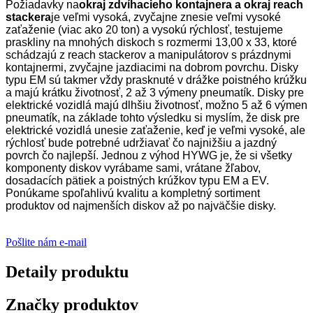
Požiadavky na
okraj zdvíhacieho kontajnera a okraj reach
stackera
je veľmi vysoká, zvyčajne znesie veľmi vysoké
zaťaženie (viac ako 20 ton) a vysokú rýchlosť, testujeme
praskliny na mnohých diskoch s rozmermi 13,00 x 33, ktoré
schádzajú z reach stackerov a manipulátorov s prázdnymi
kontajnermi, zvyčajne jazdiacimi na dobrom povrchu. Disky
typu EM sú takmer vždy prasknuté v drážke poistného krúžku
a majú krátku životnosť, 2 až 3 výmeny pneumatík. Disky pre
elektrické vozidlá majú dlhšiu životnosť, možno 5 až 6 výmen
pneumatík, na základe tohto výsledku si myslím, že disk pre
elektrické vozidlá unesie zaťaženie, keď je veľmi vysoké, ale
rýchlosť bude potrebné udržiavať čo najnižšiu a jazdný
povrch čo najlepší. Jednou z výhod HYWG je, že si všetky
komponenty diskov vyrábame sami, vrátane žľabov,
dosadacích pätiek a poistných krúžkov typu EM a EV.
Ponúkame spoľahlivú kvalitu a kompletný sortiment
produktov od najmenších diskov až po najväčšie disky.
Pošlite nám e-mail
Detaily produktu
Značky produktov