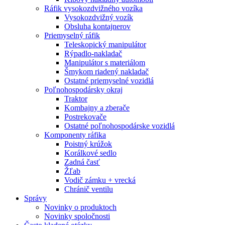
Ráfik vysokozdvižného vozíka
Vysokozdvižný vozík
Obsluha kontajnerov
Priemyselný ráfik
Teleskopický manipulátor
Rýpadlo-nakladač
Manipulátor s materiálom
Šmykom riadený nakladač
Ostatné priemyselné vozidlá
Poľnohospodársky okraj
Traktor
Kombajny a zberače
Postrekovače
Ostatné poľnohospodárske vozidlá
Komponenty ráfika
Poistný krúžok
Korálkové sedlo
Zadná časť
Žľab
Vodič zámku + vrecká
Chránič ventilu
Správy
Novinky o produktoch
Novinky spoločnosti