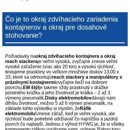
Čo je to okraj zdvíhacieho zariadenia
kontajnerov a okraj pre dosahové
stohovanie?
Požiadavky na
okraj zdvíhacieho kontajnera a okraj
reach stackera
je veľmi vysoká, zvyčajne znesie veľmi
vysoké zaťaženie (viac ako 20 ton) a vysokú rýchlosť,
testujeme praskliny vo veľkom množstve diskov 13,00 x
33, ktoré sa odmontujú
reach stackery a manipulátory s
prázdnymi kontajnermi
zvyčajne beží na dobrom
povrchu.
EM štýl
je takmer vždy prasknutý v drážke
poistného krúžku a jeho životnosť je krátka – 2 až 3
výmeny pneumatík.
Disky elektromobilov
dávajú nám
dlhšiu životnosť, možno 5 až 6 výmen pneumatík, na
základe tohto výsledku si myslím, že
Ráfik
elektromobilu
Unesie záťaž, keď je veľmi vysoká, ale
rýchlosť bude potrebné udržiavať čo najnižšiu a jazdný
povrch čo najlepší. Jednou z výhod HYWG je, že si všetky
komponenty ráfikov vyrábame sami, vrátane žľabov typu