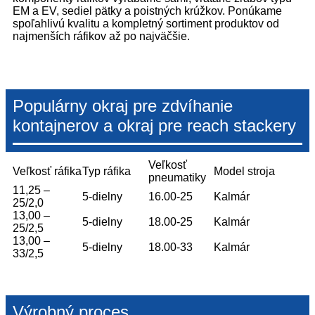
EM a EV, sediel pätky a poistných krúžkov. Ponúkame
spoľahlivú kvalitu a kompletný sortiment produktov od
najmenších ráfikov až po najväčšie.
Populárny okraj pre zdvíhanie
kontajnerov a okraj pre reach stackery
Veľkosť
Veľkosť ráfika
Typ ráfika
Model stroja
pneumatiky
11,25 –
5-dielny
16.00-25
Kalmár
25/2,0
13,00 –
5-dielny
18.00-25
Kalmár
25/2,5
13,00 –
5-dielny
18.00-33
Kalmár
33/2,5
Výrobný proces