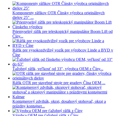
Komponenty ráfikov OTR Čínsky výrobca originálnych
dielov 25″ ...
Priemyselný ráfik pre teleskopický manipulátor Boom Lift od
Číny...
Ráfik pre vysokozdvižný vozík pre výrobcov Linde a BYD v
Číne
Ťažobný ráfik, veľkosť od 33″, výrobca OEM z Číny...
Ráfik OTR pre stavebné stroje pre gradery Čína OEM ...
Kontajnerový zdvihák, okraj, dosahový stohovač, okraj a
prázdny kontajner...
Výrobca OEM pre ťažobný ráfik z Číny