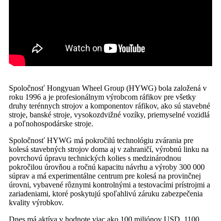
Spoločnosť Hongyuan Wheel Group (HYWG) bola založená v
roku 1996 a je profesionálnym výrobcom ráfikov pre všetky
druhy terénnych strojov a komponentov ráfikov, ako sú stavebné
stroje, banské stroje, vysokozdvižné vozíky, priemyselné vozidlá
a poľnohospodárske stroje.
Spoločnosť HYWG má pokročilú technológiu zvárania pre
kolesá stavebných strojov doma aj v zahraničí, výrobnú linku na
povrchovú úpravu technických kolies s medzinárodnou
pokročilou úrovňou a ročnú kapacitu návrhu a výroby 300 000
súprav a má experimentálne centrum pre kolesá na provinčnej
úrovni, vybavené rôznymi kontrolnými a testovacími prístrojmi a
zariadeniami, ktoré poskytujú spoľahlivú záruku zabezpečenia
kvality výrobkov.
Dnes má aktíva v hodnote viac ako 100 miliónov USD, 1100