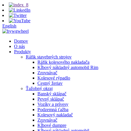
English
Domov
O nás
Produkty
Ráfik stavebných strojov
Ráfik kolesového nakladača
Kĺbový nákladný automobil Rim
Zrovnávač
Kolesové rýpadlo
Cestný žeriav
Ťažobný okraj
Banský sklápač
Pevný sklápač
Vozíky a prívesy
Podzemná ťažba
Kolesový nakladač
Zrovnávač
Kĺbové dumpre
Kĺbový nákladný automobil