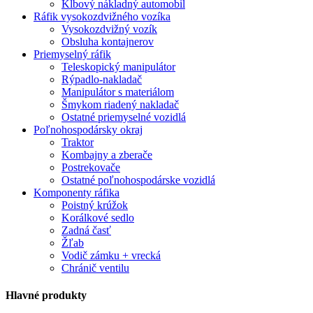
Kĺbový nákladný automobil
Ráfik vysokozdvižného vozíka
Vysokozdvižný vozík
Obsluha kontajnerov
Priemyselný ráfik
Teleskopický manipulátor
Rýpadlo-nakladač
Manipulátor s materiálom
Šmykom riadený nakladač
Ostatné priemyselné vozidlá
Poľnohospodársky okraj
Traktor
Kombajny a zberače
Postrekovače
Ostatné poľnohospodárske vozidlá
Komponenty ráfika
Poistný krúžok
Korálkové sedlo
Zadná časť
Žľab
Vodič zámku + vrecká
Chránič ventilu
Hlavné produkty