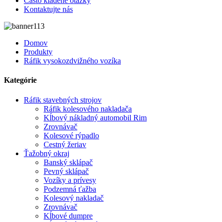
Často kladené otázky
Kontaktujte nás
Domov
Produkty
Ráfik vysokozdvižného vozíka
Kategórie
Ráfik stavebných strojov
Ráfik kolesového nakladača
Kĺbový nákladný automobil Rim
Zrovnávač
Kolesové rýpadlo
Cestný žeriav
Ťažobný okraj
Banský sklápač
Pevný sklápač
Vozíky a prívesy
Podzemná ťažba
Kolesový nakladač
Zrovnávač
Kĺbové dumpre