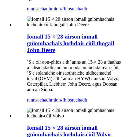
rannsachadh
mion-fhiosrachadh
Iomall 15 × 28 airson iomall
gnìomhachais luchdair cùil-thogail
John Deere
’S e oir aon-phìos a th’ anns an 15 × 28 a thathas
a’ cleachdadh ann am modalan luchdairean-cùil.
’S e solaraiche oir saothraiche uidheamachd
tùsail (OEM) a th’ ann an HYWG airson Volvo,
Caterpillar, Liebherr, John Deere, agus Doosan
ann an Sìona.
rannsachadh
mion-fhiosrachadh
Iomall 15 × 28 airson iomall
gnìomhachais luchdair-cùil Volvo