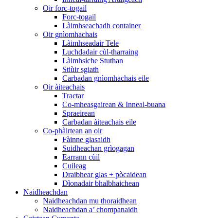
Oir forc-togail
Forc-togail
Làimhseachadh container
Oir gnìomhachais
Làimhseadair Tele
Luchdadair cùl-tharraing
Làimhsiche Stuthan
Stiùir sgiath
Carbadan gnìomhachais eile
Oir àiteachais
Tractar
Co-mheasgairean & Inneal-buana
Spraeirean
Carbadan àiteachais eile
Co-phàirtean an oir
Fàinne glasaidh
Suidheachan grìogagan
Earrann cùil
Cuileag
Draibhear glas + pòcaidean
Dìonadair bhalbhaichean
Naidheachdan
Naidheachdan mu thoraidhean
Naidheachdan a’ chompanaidh