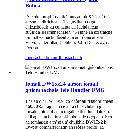
Bobcat
’S e oir aon-phìos a th’ anns an oir 8.25 × 16.5
airson taidhrichean TL agus thathas ga
chleachdadh gu cumanta air luchdairean
stiùiridh-sleamhnachaidh. ’S sinne an solaraiche
oir uidheamachd tùsail ann an Sìona airson
Volvo, Caterpillar, Liebherr, John Deere, agus
Doosan.
rannsachadh
mion-fhiosrachadh
Iomall DW15x24 airson iomall
gnìomhachais Tele Handler UMG
Tha an oir DW15x24 co-chòrdail ri taidhrichean
460/70R24 agus tha e air a chleachdadh gu
farsaing air carbadan togail leithid luchdairean-
cùil agus luchdairean-làimhe teileasgopach. Seo
na tomhasan a th’ aig a’ chuibhle DW15x24:
DW: a’ comharrachadh an seòrsa pròifil. 15: