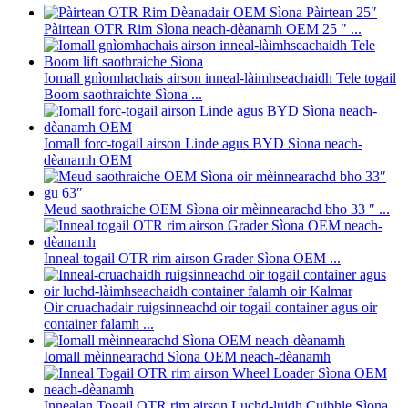
Pàirtean OTR Rim Sìona neach-dèanamh OEM 25 ″ ...
Iomall gnìomhachais airson inneal-làimhseachaidh Tele togail
Boom saothraichte Sìona ...
Iomall forc-togail airson Linde agus BYD Sìona neach-
dèanamh OEM
Meud saothraiche OEM Sìona oir mèinnearachd bho 33 ″ ...
Inneal togail OTR rim airson Grader Sìona OEM ...
Oir cruachadair ruigsinneachd oir togail container agus oir
container falamh ...
Iomall mèinnearachd Sìona OEM neach-dèanamh
Innealan Togail OTR rim airson Luchd-luidh Cuibhle Sìona