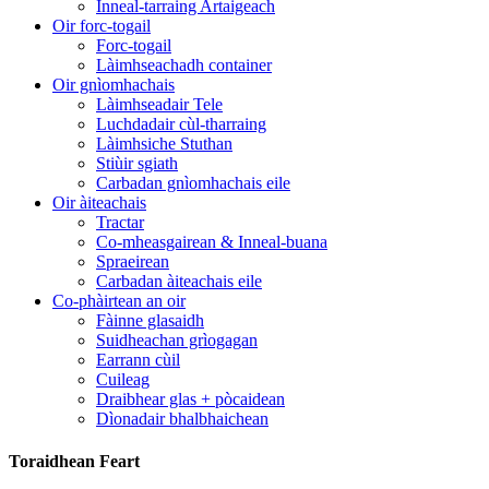
Inneal-tarraing Artaigeach
Oir forc-togail
Forc-togail
Làimhseachadh container
Oir gnìomhachais
Làimhseadair Tele
Luchdadair cùl-tharraing
Làimhsiche Stuthan
Stiùir sgiath
Carbadan gnìomhachais eile
Oir àiteachais
Tractar
Co-mheasgairean & Inneal-buana
Spraeirean
Carbadan àiteachais eile
Co-phàirtean an oir
Fàinne glasaidh
Suidheachan grìogagan
Earrann cùil
Cuileag
Draibhear glas + pòcaidean
Dìonadair bhalbhaichean
Toraidhean Feart