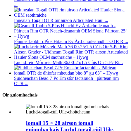
...
Innealan Togail OTR oir airson Articulated Haul ...
Fàinne Taobh 5-Pìos Hitachi Ev Àrd-choileanadh - OTR Ri...
Luchd-reic Mòr-reic Math 36.00-25/1.5 Cùis Otr 5-Pc Ri...
Suidheachan Bead 7-Pc Em stòr factaraidh - pàirtean rim
OTR ...
Oir gnìomhachais
Iomall 15 × 28 airson iomall
gnìomhachais Luchd-togail-cùil Uile-