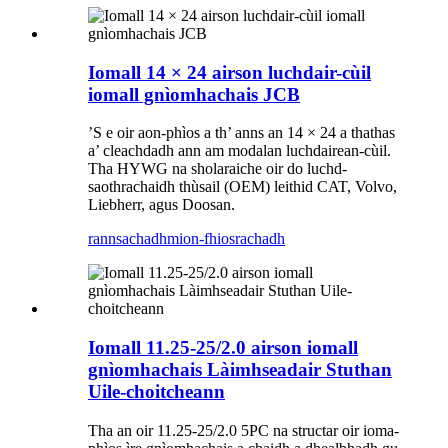
Iomall 14 × 24 airson luchdair-cùil
iomall gnìomhachais JCB
’S e oir aon-phìos a th’ anns an 14 × 24 a thathas
a’ cleachdadh ann am modalan luchdairean-cùil.
Tha HYWG na sholaraiche oir do luchd-
saothrachaidh thùsail (OEM) leithid CAT, Volvo,
Liebherr, agus Doosan.
rannsachadh
mion-fhiosrachadh
Iomall 11.25-25/2.0 airson iomall
gnìomhachais Làimhseadair Stuthan
Uile-choitcheann
Tha an oir 11.25-25/2.0 5PC na structar oir ioma-