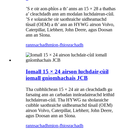
’S e oir aon-phìos a th’ anns an 15 × 28 a thathas
a’ cleachdadh ann am modalan luchdairean-cùil.
’S e solaraiche oir saothraiche uidheamachd
tùsail (OEM) a th’ ann an HYWG airson Volvo,
Caterpillar, Liebherr, John Deere, agus Doosan
ann an Sìona.
rannsachadh
mion-fhiosrachadh
Iomall 15 × 24 airson luchdair-cùil
iomall gnìomhachais JCB
Tha cuibhlichean 15 × 24 air an cleachdadh gu
farsaing ann an carbadan innleadaireachd leithid
luchdairean-cùil. Tha HYWG na sholaraiche
cuibhle saothraiche uidheamachd tùsail (OEM)
airson Volvo, Caterpillar, Liebherr, John Deere,
agus Doosan ann an Sìona.
rannsachadh
mion-fhiosrachadh