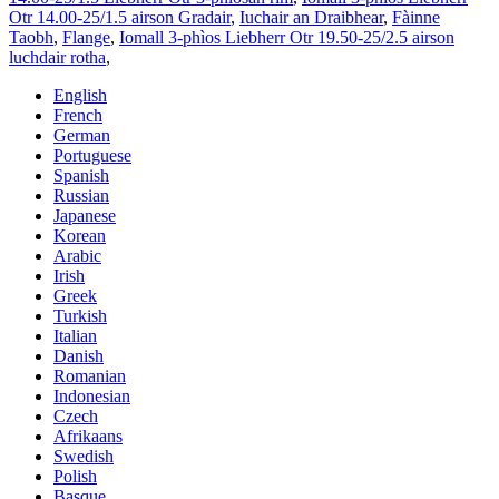
Otr 14.00-25/1.5 airson Gradair
,
Iuchair an Draibhear
,
Fàinne
Taobh
,
Flange
,
Iomall 3-phìos Liebherr Otr 19.50-25/2.5 airson
luchdair rotha
,
English
French
German
Portuguese
Spanish
Russian
Japanese
Korean
Arabic
Irish
Greek
Turkish
Italian
Danish
Romanian
Indonesian
Czech
Afrikaans
Swedish
Polish
Basque