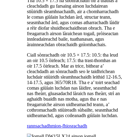
Tha 10.5 × 17.5 na shònrachadh oir a thathas a’
cleachdadh gu farsaing airson luchdairean
stiùiridh sleamhnachaidh, air a chomharrachadh
le comas giùlain luchdan àrd, structar teann,
seasmhachd àrd, agus comas atharrachadh làidir
a rèir diofar shuidheachaidhean obrach. Tha e
freagarrach airson làraichean togail, pròiseactan
innleadaireachd baile, tuathanasan, agus
àrainneachdan obrachaidh gnìomhachais.
Ciall sònrachadh oir 10.5 × 17.5: 10.5: tha leud
an oir 10.5 òirleach; 17.5: tha trast-thomhas an
oir 17.5 òirleach. Mar as trice, bithear a’
cleachdadh an sònrachadh seo le taidhrichean
luchdair stiùiridh sleamhnachaidh leithid 12-16.5,
14-17.5, agus 365/70R18. Tha e a’ toirt seachad
comas giùlain luchdan nas làidire, seasmhachd
nas fheàrr, gluasadachd làraich nas fheàrr, strì an
aghaidh buaidh nas motha, agus tha e nas
freagarraiche airson uidheamachd teann, a’
cothromachadh stiùireadh sùbailte, seasmhachd
uidheamachd, agus coileanadh giùlain luchdan.
rannsachadh
mion-fhiosrachadh