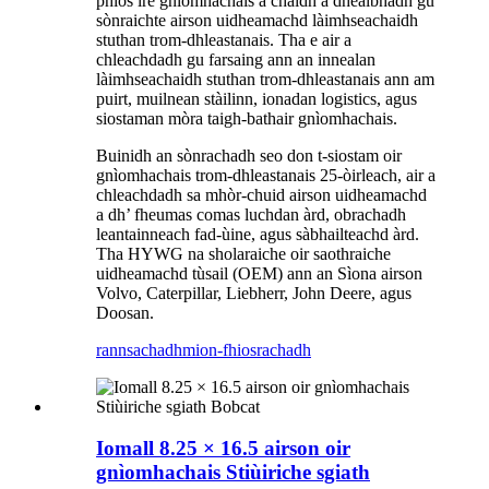
phìos ìre gnìomhachais a chaidh a dhealbhadh gu
sònraichte airson uidheamachd làimhseachaidh
stuthan trom-dhleastanais. Tha e air a
chleachdadh gu farsaing ann an innealan
làimhseachaidh stuthan trom-dhleastanais ann am
puirt, muilnean stàilinn, ionadan logistics, agus
siostaman mòra taigh-bathair gnìomhachais.
Buinidh an sònrachadh seo don t-siostam oir
gnìomhachais trom-dhleastanais 25-òirleach, air a
chleachdadh sa mhòr-chuid airson uidheamachd
a dh’ fheumas comas luchdan àrd, obrachadh
leantainneach fad-ùine, agus sàbhailteachd àrd.
Tha HYWG na sholaraiche oir saothraiche
uidheamachd tùsail (OEM) ann an Sìona airson
Volvo, Caterpillar, Liebherr, John Deere, agus
Doosan.
rannsachadh
mion-fhiosrachadh
Iomall 8.25 × 16.5 airson oir
gnìomhachais Stiùiriche sgiath