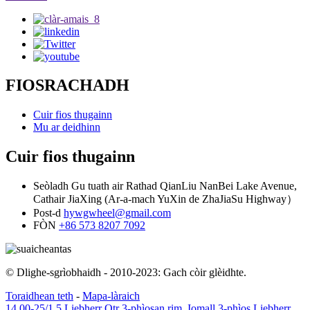
FIOSRACHADH
Cuir fios thugainn
Mu ar deidhinn
Cuir fios thugainn
Seòladh
Gu tuath air Rathad QianLiu NanBei Lake Avenue,
Cathair JiaXing (Ar-a-mach YuXin de ZhaJiaSu Highway）
Post-d
hywgwheel@gmail.com
FÒN
+86 573 8207 7092
© Dlighe-sgrìobhaidh - 2010-2023: Gach còir glèidhte.
Toraidhean teth
-
Mapa-làraich
14.00-25/1.5 Liebherr Otr 3-phìosan rim
,
Iomall 3-phìos Liebherr