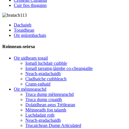
Ceistean Cumanta
Cuir fios thugainn
Dachaigh
Toraidhean
Oir gnìomhachais
Roinnean-seòrsa
Oir uidheam togail
Iomall luchdair cuibhle
Iomall tarraing-làimhe co-cheangailte
Neach-gradachaidh
Cladhaiche cuibhleach
Crann-rathaid
Oir mèinnearachd
Truca dump mèinnearachd
Truca dump cruaidh
Dolaidhean agus Trèilearan
Mèinneadh fon talamh
Luchdadair roth
Neach-gradachaidh
Trucaichean Dump Articulated