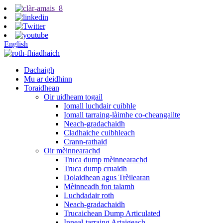
English
Dachaigh
Mu ar deidhinn
Toraidhean
Oir uidheam togail
Iomall luchdair cuibhle
Iomall tarraing-làimhe co-cheangailte
Neach-gradachaidh
Cladhaiche cuibhleach
Crann-rathaid
Oir mèinnearachd
Truca dump mèinnearachd
Truca dump cruaidh
Dolaidhean agus Trèilearan
Mèinneadh fon talamh
Luchdadair roth
Neach-gradachaidh
Trucaichean Dump Articulated
Inneal-tarraing Artaigeach