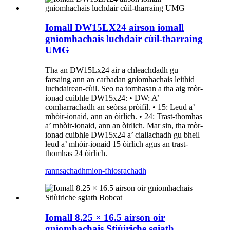
Iomall DW15LX24 airson iomall
gnìomhachais luchdair cùil-tharraing
UMG
Tha an DW15Lx24 air a chleachdadh gu
farsaing ann an carbadan gnìomhachais leithid
luchdairean-cùil. Seo na tomhasan a tha aig mòr-
ionad cuibhle DW15x24: • DW: A’
comharrachadh an seòrsa pròifil. • 15: Leud a’
mhòir-ionaid, ann an òirlich. • 24: Trast-thomhas
a’ mhòir-ionaid, ann an òirlich. Mar sin, tha mòr-
ionad cuibhle DW15x24 a’ ciallachadh gu bheil
leud a’ mhòir-ionaid 15 òirlich agus an trast-
thomhas 24 òirlich.
rannsachadh
mion-fhiosrachadh
Iomall 8.25 × 16.5 airson oir
gnìomhachais Stiùiriche sgiath