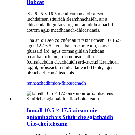
Bobcat
'S e 8.25 × 16.5 meud cumanta oir airson
luchdairean stiùiridh sleamhnachaidh, air a
chleachdadh gu farsaing ann an uidheamachd
aotrom agus meadhanach-dhleastanais.
Tha an oir seo co-chòrdail ri taidhrichean 10-16.5
agus 12-16.5, agus tha structar teann, comas
gluasaid àrd, agus comas giùlain luchdan
meadhanach ann, a’ coinneachadh ri
feumalachdan cleachdaidh àrd-tricead làraichean
togail, pròiseactan innleadaireachd baile, agus
obrachaidhean àiteachais.
rannsachadh
mion-fhiosrachadh
Iomall 10.5 × 17.5 airson oir
gnìomhachais Stiùiriche sgiathaidh
Uile-choitcheann