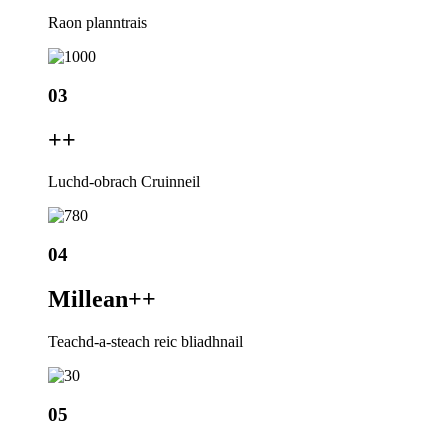
Raon planntrais
03
+
+
Luchd-obrach Cruinneil
04
Millean+
+
Teachd-a-steach reic bliadhnail
05