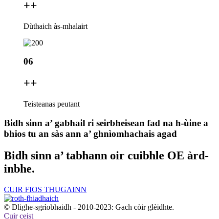
+
+
Dùthaich às-mhalairt
06
+
+
Teisteanas peutant
Bidh sinn a’ gabhail ri seirbheisean fad na h-ùine a
bhios tu an sàs ann a’ ghnìomhachais agad
Bidh sinn a’ tabhann oir cuibhle OE àrd-
inbhe.
CUIR FIOS THUGAINN
© Dlighe-sgrìobhaidh - 2010-2023: Gach còir glèidhte.
Cuir ceist