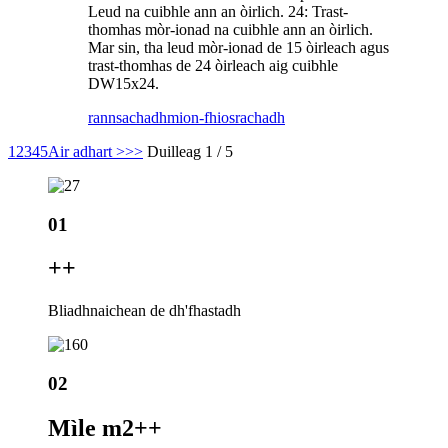
Leud na cuibhle ann an òirlich. 24: Trast-
thomhas mòr-ionad na cuibhle ann an òirlich.
Mar sin, tha leud mòr-ionad de 15 òirleach agus
trast-thomhas de 24 òirleach aig cuibhle
DW15x24.
rannsachadh
mion-fhiosrachadh
1
2
3
4
5
Air adhart >
>>
Duilleag 1 / 5
01
+
+
Bliadhnaichean de dh'fhastadh
02
Mìle m2+
+