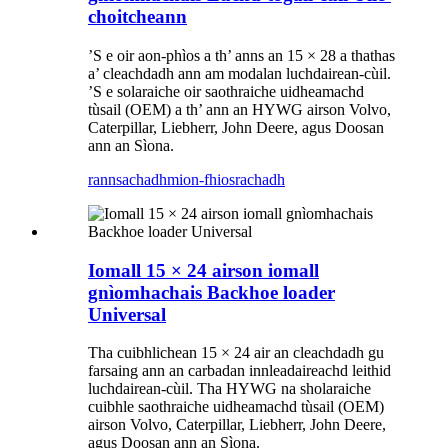
choitcheann
’S e oir aon-phìos a th’ anns an 15 × 28 a thathas
a’ cleachdadh ann am modalan luchdairean-cùil.
’S e solaraiche oir saothraiche uidheamachd
tùsail (OEM) a th’ ann an HYWG airson Volvo,
Caterpillar, Liebherr, John Deere, agus Doosan
ann an Sìona.
rannsachadh
mion-fhiosrachadh
Iomall 15 × 24 airson iomall
gnìomhachais Backhoe loader
Universal
Tha cuibhlichean 15 × 24 air an cleachdadh gu
farsaing ann an carbadan innleadaireachd leithid
luchdairean-cùil. Tha HYWG na sholaraiche
cuibhle saothraiche uidheamachd tùsail (OEM)
airson Volvo, Caterpillar, Liebherr, John Deere,
agus Doosan ann an Sìona.