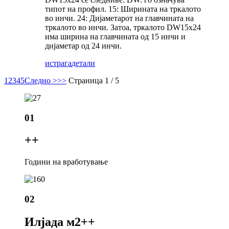
типот на профил. 15: Ширината на тркалото
во инчи. 24: Дијаметарот на главчината на
тркалото во инчи. Затоа, тркалото DW15x24
има ширина на главчината од 15 инчи и
дијаметар од 24 инчи.
истрага
детали
1
2
3
4
5
Следно >
>>
Страница 1 / 5
01
+
+
Години на вработување
02
Илјада м2+
+