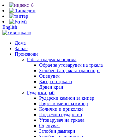
English
Дома
За нас
Производи
Раб за градежна опрема
Обрач за утоварувач на тркала
Зглобен бандаж за транспорт
Оценувач
Багер на тркала
Дрвен кран
Рударски раб
Рударски камион за кипер
Цврст камион за кипер
Колички и приколки
Подземно рударство
Утоварувач на тркала
Оценувач
Зглобни дампери
Зглобен транспортер