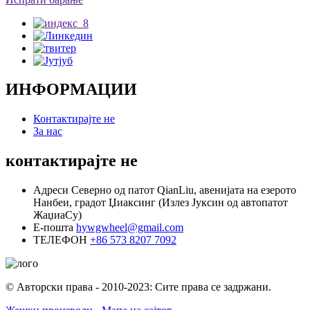
ИНФОРМАЦИИ
Контактирајте не
За нас
контактирајте не
Адреси
Северно од патот QianLiu, авенијата на езерото
Нанбеи, градот Џиаксинг (Излез Јуксин од автопатот
ЖаџиаСу)
Е-пошта
hywgwheel@gmail.com
ТЕЛЕФОН
+86 573 8207 7092
© Авторски права - 2010-2023: Сите права се задржани.