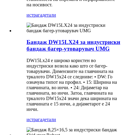
на носивост.
истрага
детали
Бандаж DW15LX24 за индустриски
бандаж багер-утоварувач UMG
DW15Lx24 е широко користен во
индустриски возила како што се багер-
товарувачи. Димензиите на главчината на
тркалото DW15x24 се следниве: • DW: Го
означува типот на профил. • 15: Ширина на
главчината, во инчи. • 24: Дијаметар на
главчината, во инчи. Затоа, главчината на
тркалото DW15x24 значи дека ширината на
главчината е 15 инчи, а дијаметарот е 24
инчи.
истрага
детали