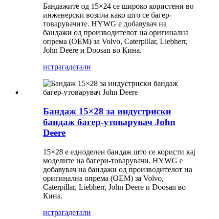
Бандажите од 15×24 се широко користени во
инженерски возила како што се багер-
товарувачите. HYWG е добавувач на
бандажи од производителот на оригинална
опрема (OEM) за Volvo, Caterpillar, Liebherr,
John Deere и Doosan во Кина.
истрага
детали
Бандаж 15×28 за индустриски
бандаж багер-утоварувач John
Deere
15×28 е едноделен бандаж што се користи кај
моделите на багери-товарувачи. HYWG е
добавувач на бандажи од производителот на
оригинална опрема (OEM) за Volvo,
Caterpillar, Liebherr, John Deere и Doosan во
Кина.
истрага
детали