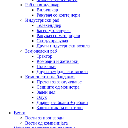
Раб на виљушкар
Виљушкар
Ракувач со контејнери
Индустриски раб
Телехендлер
Багер-утоварувач
Ракувач со материјали
Скид-управувач
Други индустриски возила
Земјоделски раб
Трактор
Комбајни и жетварки
Прскалки
Други земјоделски возила
Компоненти на бандажот
Прстен за заклучување
Седиште од монистра
Заден дел
Олук
Драјвер за брави + џебови
Заштитник на вентилот
Вести
Вести за производи
Вести од компанијата