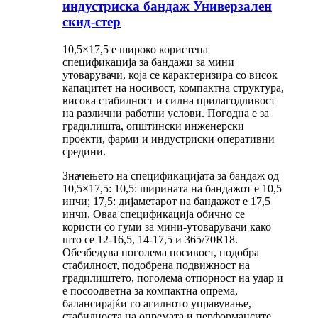
индустриска бандаж Универзален
скид-стер
10,5×17,5 е широко користена
спецификација за бандажи за мини
утоварувачи, која се карактеризира со висок
капацитет на носивост, компактна структура,
висока стабилност и силна прилагодливост
на различни работни услови. Погодна е за
градилишта, општински инженерски
проекти, фарми и индустриски оперативни
средини.
Значењето на спецификацијата за бандаж од
10,5×17,5: 10,5: ширината на бандажот е 10,5
инчи; 17,5: дијаметарот на бандажот е 17,5
инчи. Оваа спецификација обично се
користи со гуми за мини-утоварувачи како
што се 12-16,5, 14-17,5 и 365/70R18.
Обезбедува поголема носивост, подобра
стабилност, подобрена подвижност на
градилиштето, поголема отпорност на удар и
е посоодветна за компактна опрема,
балансирајќи го агилното управување,
стабилноста на опремата и перформансите