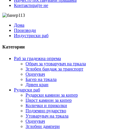
Најчесто поставувани прашања
Контактирајте не
Дома
Производи
Индустриски раб
Категории
Раб за градежна опрема
Обрач за утоварувач на тркала
Зглобен бандаж за транспорт
Оценувач
Багер на тркала
Дрвен кран
Рударски раб
Рударски камион за кипер
Цврст камион за кипер
Колички и приколки
Подземно рударство
Утоварувач на тркала
Оценувач
Зглобни дампери