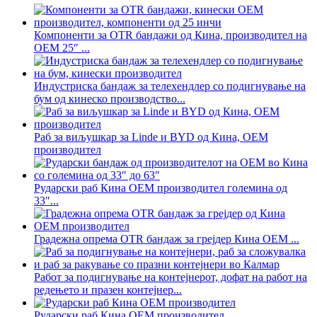
Компоненти за OTR бандажи од Кина, производител на
OEM 25″ ...
Индустриска бандаж за телехендлер со подигнување на
бум од кинеско производство...
Раб за виљушкар за Linde и BYD од Кина, OEM
производител
Рударски раб Кина OEM производител големина од
33″...
Градежна опрема OTR бандаж за грејдер Кина OEM ...
Работ за подигнување на контејнерот, дофат на работ на
редењето и празен контејнер...
Рударски раб Кина OEM производител