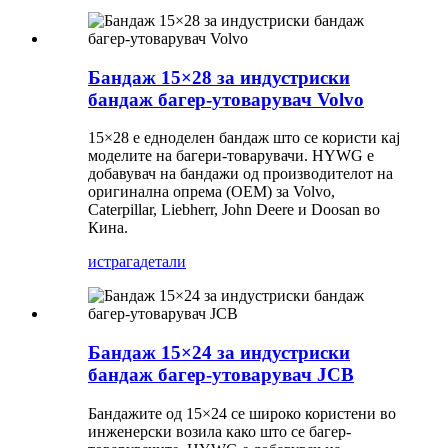
Бандаж 15×28 за индустриски
бандаж багер-утоварувач Volvo
15×28 е едноделен бандаж што се користи кај
моделите на багери-товарувачи. HYWG е
добавувач на бандажи од производителот на
оригинална опрема (OEM) за Volvo,
Caterpillar, Liebherr, John Deere и Doosan во
Кина.
истрага
детали
Бандаж 15×24 за индустриски
бандаж багер-утоварувач JCB
Бандажите од 15×24 се широко користени во
инженерски возила како што се багер-