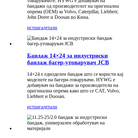
товарувачите. HYWG е добавувач на
бандажи од производителот на оригинална
опрема (OEM) за Volvo, Caterpillar, Liebherr,
John Deere и Doosan во Кина.
истрага
детали
Бандаж 14×24 за индустриски
бандаж багер-утоварувач JCB
14×24 е едноделен бандаж што се користи кај
моделите на багери-товарувачи. HYWG е
добавувач на бандажи за производители на
оригинална опрема како што се CAT, Volvo,
Liebherr и Doosan.
истрага
детали