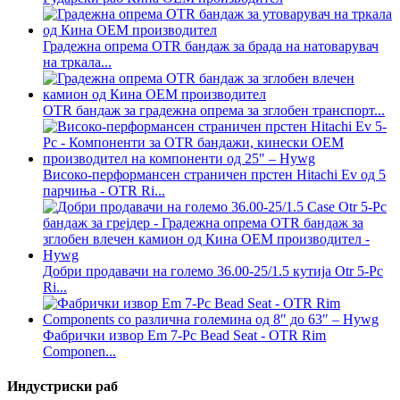
Градежна опрема OTR бандаж за брада на натоварувач
на тркала...
OTR бандаж за градежна опрема за зглобен транспорт...
Високо-перформансен страничен прстен Hitachi Ev од 5
парчиња - OTR Ri...
Добри продавачи на големо 36.00-25/1.5 кутија Otr 5-Pc
Ri...
Фабрички извор Em 7-Pc Bead Seat - OTR Rim
Componen...
Индустриски раб