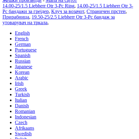
Жешки производи
-
Мапа на сајтот
14.00-25/1.5 Liebherr Otr 3-Pc Ring
,
14.00-25/1.5 Liebherr Otr 3-
Pc бандажи за грејдер
,
Клуч за возачот
,
Страничен прстен
,
Прирабница
,
19.50-25/2.5 Liebherr Otr 3-Pc бандаж за
утоварувач на тркала
,
English
French
German
Portuguese
Spanish
Russian
Japanese
Korean
Arabic
Irish
Greek
Turkish
Italian
Danish
Romanian
Indonesian
Czech
Afrikaans
Swedish