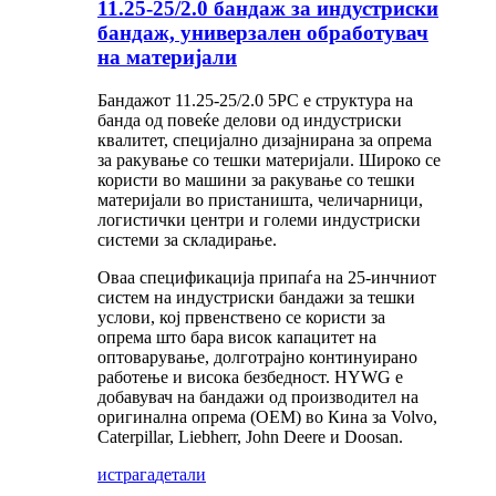
11.25-25/2.0 бандаж за индустриски
бандаж, универзален обработувач
на материјали
Бандажот 11.25-25/2.0 5PC е структура на
банда од повеќе делови од индустриски
квалитет, специјално дизајнирана за опрема
за ракување со тешки материјали. Широко се
користи во машини за ракување со тешки
материјали во пристаништа, челичарници,
логистички центри и големи индустриски
системи за складирање.
Оваа спецификација припаѓа на 25-инчниот
систем на индустриски бандажи за тешки
услови, кој првенствено се користи за
опрема што бара висок капацитет на
оптоварување, долготрајно континуирано
работење и висока безбедност. HYWG е
добавувач на бандажи од производител на
оригинална опрема (OEM) во Кина за Volvo,
Caterpillar, Liebherr, John Deere и Doosan.
истрага
детали