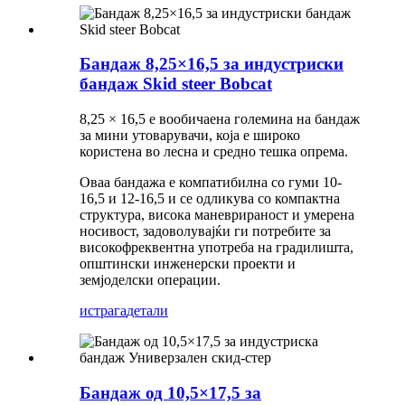
Бандаж 8,25×16,5 за индустриски
бандаж Skid steer Bobcat
8,25 × 16,5 е вообичаена големина на бандаж
за мини утоварувачи, која е широко
користена во лесна и средно тешка опрема.
Оваа бандажа е компатибилна со гуми 10-
16,5 и 12-16,5 и се одликува со компактна
структура, висока маневрираност и умерена
носивост, задоволувајќи ги потребите за
високофреквентна употреба на градилишта,
општински инженерски проекти и
земјоделски операции.
истрага
детали
Бандаж од 10,5×17,5 за