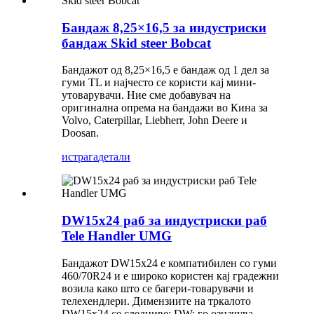
Бандаж 8,25×16,5 за индустриски
бандаж Skid steer Bobcat
Бандажот од 8,25×16,5 е бандаж од 1 дел за
гуми TL и најчесто се користи кај мини-
утоварувачи. Ние сме добавувач на
оригинална опрема на бандажи во Кина за
Volvo, Caterpillar, Liebherr, John Deere и
Doosan.
истрага
детали
DW15x24 раб за индустриски раб
Tele Handler UMG
Бандажот DW15x24 е компатибилен со гуми
460/70R24 и е широко користен кај градежни
возила како што се багери-товарувачи и
телехендлери. Димензиите на тркалото
DW15x24 се следниве: DW: го означува