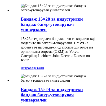
Бандаж 15×28 за индустриски
бандаж багер-утоварувач
универзален
15×28 е едноделен бандаж што се користи кај
моделите на багери-товарувачи. HYWG е
добавувач на бандажи од производителот на
оригинална опрема (OEM) за Volvo,
Caterpillar, Liebherr, John Deere и Doosan во
Кина.
истрага
детали
Бандаж 15×24 за индустриски
бандаж багер-утоварувач
универзален