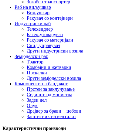
Зглобен транспортер
Раб на виљушкар
Виљушкар
Ракувач со контејнери
Индустриски раб
Телехендлер
Багер-утоварувач
Ракувач со материјали
Скид-управувач
Други индустриски возила
Земјоделски раб
Трактор
Комбајни и жетварки
Прскалки
Други земјоделски возила
Компоненти на бандажот
Прстен за заклучување
Седиште од монистра
Заден дел
Олук
Драјвер за брави + џебови
Заштитник на вентилот
Карактеристични производи