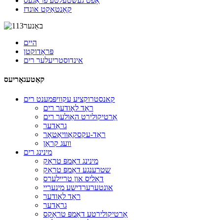
אָפֿט געשטעלטע פֿראַגעס
קאָנטאַקט אונדז
היים
פּראָדוקטן
אינדוסטריעלער רים
קאַטעגאָריעס
קאנסטרוקציע עקוויפּמענט רים
ראָד לאָודער רים
אַרטיקולירט האַולער רים
גראַדער
ראָד-עקסקאַוויאַטאָר
וועג קראַן
מינינג רים
מינינג דאַמפּ טראָק
שטרענגע דאַמפּ טראָק
דאָליס און טריילערס
אונטערערדישע מינעריי
ראָד לאָודער
גראַדער
אַרטיקולירטע דאַמפּ טראַקס