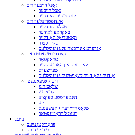
גאָפּל הייבער רים
גאָפּל הייבער
קאַנטיינער האַנדלער
אינדוסטריעלער רים
טעלע האַנדלער
באַקהאָע לאָודער
מאַטעריאַל האַנדלער
סקיד סטיר
אַנדערע אינדוסטריעלע וועהיקלעס
לאַנדווירטשאַפט ראַם
טראַקטאָר
קאָמבײַנס און האַרוועסטער
שפּריצערס
אַנדערע לאַנדווירטשאַפטלעכע וועהיקלעס
רים קאָמפּאָנענטן
שלאָס רינג
קרעל זיץ
הינטערשטע סעקציע
רינע
שלאָס דרייווער + קעשענעס
ווענטיל פּראָטעקטאָר
נייעס
פּראָדוקטן נייעס
פירמע נייעס