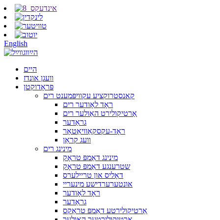
English
היים
וועגן אונדז
פּראָדוקטן
קאנסטרוקציע עקוויפּמענט רים
ראָד לאָודער רים
אַרטיקולירט האַולער רים
גראַדער
ראָד-עקסקאַוויאַטאָר
וועג קראַן
מינינג רים
מינינג דאַמפּ טראָק
שטרענגע דאַמפּ טראָק
דאָליס און טריילערס
אונטערערדישע מינעריי
ראָד לאָודער
גראַדער
אַרטיקולירטע דאַמפּ טראַקס
אַרטיקולירטער האַולער