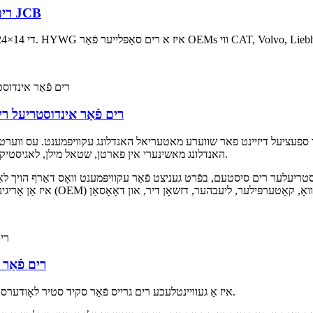
14×24 רים פֿאַר אינדוסטריעל רים באַקהאָע לאָודער JCB
11.25-25/2.0 רים פֿאַר אינדוס
האנדלונג מאשינערי אין פארטן, שטאל מילן, לאגיסטיק צענטערס, און גרויסע אינדוסטריעלע ווערהאוזינג סיסטעמען.
ר 25-אינטש שווער-דוטי אינדוסטריעלער רים סיסטעם, בפֿרט געניצט פֿאַר עקוויפּמענט וואָס דא
8.25×16.5 ר
8.25×16.5 איז אַ געוויינטלעכע רים גרייס פֿאַר סקיד סטיר לאָודערס, וויידלי געניצט אין ליכט און מיטל-פליכט ויסריכט.