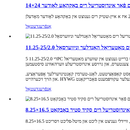
אָנפֿרעג
דעטאַל
טריעל רים מאַטעריאַל האַנדלער וניווערסאַל
די 11.25-25/2.0 5PC רים איז אן אינדוסטריעל-קלאס מערפאכיגע רים סטרוקטור ספעציעל דיזיינט פאר שווערע מאטעריאל האנדלונג עקוויפמענט. עס ווערט ברייט גענוצט אין שווערע מאטעריאל
ַרף הויך לאַסט קאַפּאַציטעט, לאַנג-טערמין קאָנטינויִערלעך אָפּעראַציע,
אָנפֿרעג
דעטאַל
ים פֿאַר אינדוסטריעל רים סקיד סטיר באָבקאַט