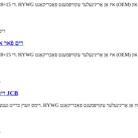
15×28 רים פֿ
15×24 רים פֿאַר אינדוסטריעל רים באַקהאָע לאָודער JCB