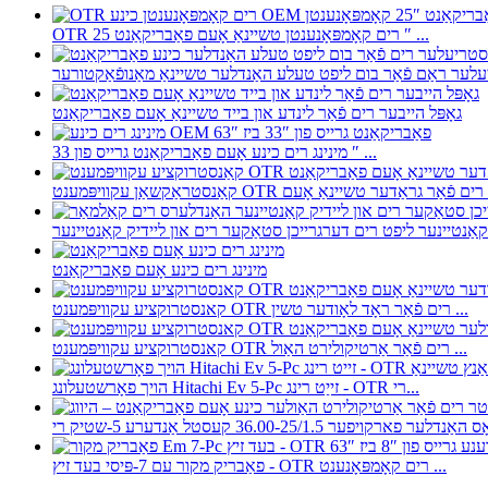
OTR רים קאָמפּאָנענטן טשיינאַ אָעם פאַבריקאַנט 25 ″ ...
גאָפּל הייבער רים פֿאַר לינדע און בייד טשיינאַ אָעם פאַבריקאַנט
מינינג רים כינע אָעם פאַבריקאַנט גרייס פון 33 ″ ...
טשיינאַ אָעם ...
מינינג רים כינע אָעם פאַבריקאַנט
קאנסטרוקציע עקוויפּמענט OTR רים פֿאַר ראָד לאָודער טשין ...
קאנסטרוקציע עקוויפּמענט OTR רים פֿאַר אַרטיקולירט האַול ...
הויך פאָרשטעלונג Hitachi Ev 5-Pc זייַט רינג - OTR רי...
פאַבריק מקור עם 7-פּיסי בעד זיץ - OTR רים קאָמפּאָנענט ...