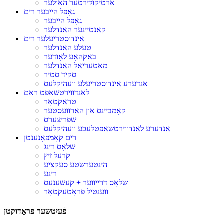
אַרטיקולירטער האַולער
גאָפּל הייבער רים
גאָפּל הייבער
קאַנטיינער האַנדלער
אינדוסטריעלער רים
טעלע האַנדלער
באַקהאָע לאָודער
מאַטעריאַל האַנדלער
סקיד סטיר
אַנדערע אינדוסטריעלע וועהיקלעס
לאַנדווירטשאַפט ראַם
טראַקטאָר
קאָמבײַנס און האַרוועסטער
שפּריצערס
אַנדערע לאַנדווירטשאַפטלעכע וועהיקלעס
רים קאָמפּאָנענטן
שלאָס רינג
קרעל זיץ
הינטערשטע סעקציע
רינע
שלאָס דרייווער + קעשענעס
ווענטיל פּראָטעקטאָר
פֿעיִטשער פּראָדוקטן