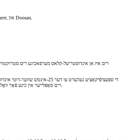
די 14×24 איז א איין-שטיק רים גענוצט אין באַקהאָע לאָודער מאָדעלן. HYWG איז א רים סאַפּלייער פֿאַר OEMs ווי CAT, Volvo, Liebherr, און Doosan.
די ספּעציפֿיקאַציע געהערט צו דע
און הויך זיכערהייט. HYWG איז אַן אָריגינעלער עקוויפּמענט פאַבריקאַנט (OEM) רים סאַפּלייער אין כינע פֿאַר וואָלוואָ, קאַטערפּילער, ליעבהער, דזשאָן דיר, און דאָאָסאַן.