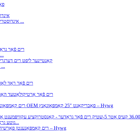
אינדוסטריעלער ראַם פֿאַר בום ליפט טעלע האַנדלער טשיינאַ מאַנופֿאַקטורער ...
קאַנסטראַקשאַן עקוויפּמענט OTR רים פֿאַר גראַדער 
קאַנטיינער ליפט רים דערגרייכן סטאַקער רים און ליידיק קאַנטיינער ...
גוטע גראָס האַנדלער פארקויפער 36.00-25/1.5 קעסטל אַנדערע 5-שטיק רי...