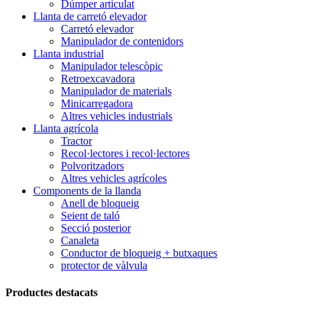
Dúmper articulat
Llanta de carretó elevador
Carretó elevador
Manipulador de contenidors
Llanta industrial
Manipulador telescòpic
Retroexcavadora
Manipulador de materials
Minicarregadora
Altres vehicles industrials
Llanta agrícola
Tractor
Recol·lectores i recol·lectores
Polvoritzadors
Altres vehicles agrícoles
Components de la llanda
Anell de bloqueig
Seient de taló
Secció posterior
Canaleta
Conductor de bloqueig + butxaques
protector de vàlvula
Productes destacats