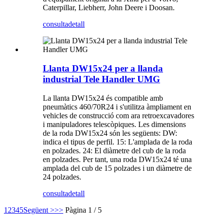
Caterpillar, Liebherr, John Deere i Doosan.
consulta
detall
Llanta DW15x24 per a llanda
industrial Tele Handler UMG
La llanta DW15x24 és compatible amb
pneumàtics 460/70R24 i s'utilitza àmpliament en
vehicles de construcció com ara retroexcavadores
i manipuladores telescòpiques. Les dimensions
de la roda DW15x24 són les següents: DW:
indica el tipus de perfil. 15: L'amplada de la roda
en polzades. 24: El diàmetre del cub de la roda
en polzades. Per tant, una roda DW15x24 té una
amplada del cub de 15 polzades i un diàmetre de
24 polzades.
consulta
detall
1
2
3
4
5
Següent >
>>
Pàgina 1 / 5