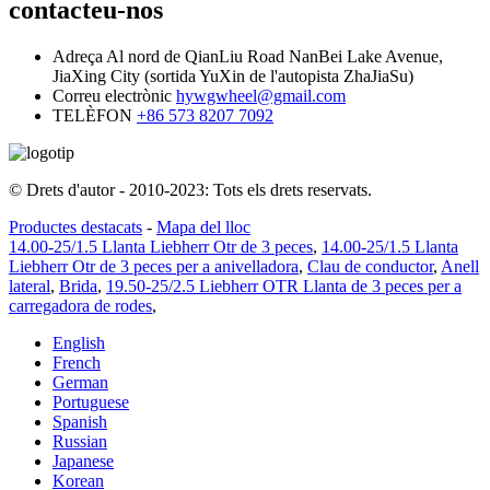
contacteu-nos
Adreça
Al nord de QianLiu Road NanBei Lake Avenue,
JiaXing City (sortida YuXin de l'autopista ZhaJiaSu)
Correu electrònic
hywgwheel@gmail.com
TELÈFON
+86 573 8207 7092
© Drets d'autor - 2010-2023: Tots els drets reservats.
Productes destacats
-
Mapa del lloc
14.00-25/1.5 Llanta Liebherr Otr de 3 peces
,
14.00-25/1.5 Llanta
Liebherr Otr de 3 peces per a anivelladora
,
Clau de conductor
,
Anell
lateral
,
Brida
,
19.50-25/2.5 Liebherr OTR Llanta de 3 peces per a
carregadora de rodes
,
English
French
German
Portuguese
Spanish
Russian
Japanese
Korean