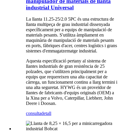
manipulador de materials de llanta
industrial Universal
La llanta 11.25-25/2.0 5PC és una estructura de
llanta multipeça de grau industrial dissenyada
específicament per a equips de manipulació de
materials pesants. S'utilitza àmpliament en
maquinària de manipulació de materials pesants
en ports, fàbriques d'acer, centres logístics i grans
sistemes d'emmagatzematge industrial.
Aquesta especificació pertany al sistema de
llantes industrials de gran resistència de 25
polzades, que s'utilitzen principalment per a
equips que requereixen una alta capacitat de
càrrega, un funcionament continu a llarg termini i
una alta seguretat. HYWG és un proveïdor de
llantes de fabricants d'equips originals (OEM) a
la Xina per a Volvo, Caterpillar, Liebherr, John
Deere i Doosan.
consulta
detall