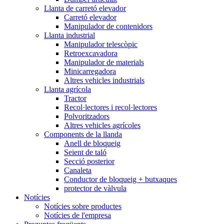
Llanta de carretó elevador
Carretó elevador
Manipulador de contenidors
Llanta industrial
Manipulador telescòpic
Retroexcavadora
Manipulador de materials
Minicarregadora
Altres vehicles industrials
Llanta agrícola
Tractor
Recol·lectores i recol·lectores
Polvoritzadors
Altres vehicles agrícoles
Components de la llanda
Anell de bloqueig
Seient de taló
Secció posterior
Canaleta
Conductor de bloqueig + butxaques
protector de vàlvula
Notícies
Notícies sobre productes
Notícies de l'empresa