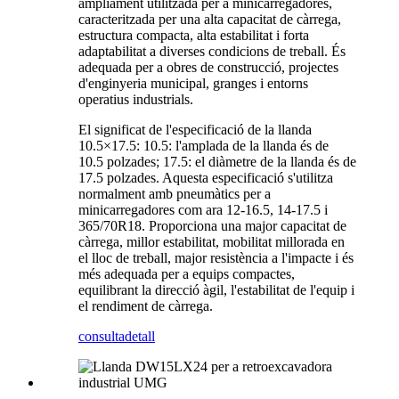
àmpliament utilitzada per a minicarregadores,
caracteritzada per una alta capacitat de càrrega,
estructura compacta, alta estabilitat i forta
adaptabilitat a diverses condicions de treball. És
adequada per a obres de construcció, projectes
d'enginyeria municipal, granges i entorns
operatius industrials.
El significat de l'especificació de la llanda
10.5×17.5: 10.5: l'amplada de la llanda és de
10.5 polzades; 17.5: el diàmetre de la llanda és de
17.5 polzades. Aquesta especificació s'utilitza
normalment amb pneumàtics per a
minicarregadores com ara 12-16.5, 14-17.5 i
365/70R18. Proporciona una major capacitat de
càrrega, millor estabilitat, mobilitat millorada en
el lloc de treball, major resistència a l'impacte i és
més adequada per a equips compactes,
equilibrant la direcció àgil, l'estabilitat de l'equip i
el rendiment de càrrega.
consulta
detall