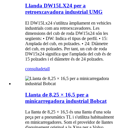
Llanda DW15LX24 per a
retroexcavadora industrial UMG
El DW15Lx24 s'utilitza àmpliament en vehicles
industrials com ara retroexcavadores. Les
dimensions del cub de roda DW15x24 són les
següents: • DW: Indica el tipus de perfil. • 15:
Amplada del cub, en polzades. • 24: Diàmetre
del cub, en polzades. Per tant, un cub de roda
DW15x24 significa que l'amplada del cub és de
15 polzades i el diàmetre és de 24 polzades.
consulta
detall
Llanta de 8,25 × 16,5 per a
minicarregadora industrial Bobcat
La llanta de 8,25 × 16,5 és una llanta d'una sola
peça per a pneumàtics TL i s'utilitza habitualment
en minicarregadores. Som el proveïdor de llantes
d'equipament original a la Xina per a Volvo,