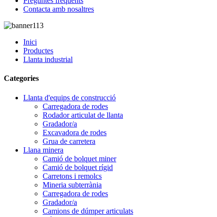
Preguntes freqüents
Contacta amb nosaltres
Inici
Productes
Llanta industrial
Categories
Llanta d'equips de construcció
Carregadora de rodes
Rodador articulat de llanta
Gradador/a
Excavadora de rodes
Grua de carretera
Llana minera
Camió de bolquet miner
Camió de bolquet rígid
Carretons i remolcs
Mineria subterrània
Carregadora de rodes
Gradador/a
Camions de dúmper articulats