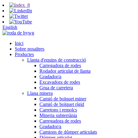
English
Inici
Sobre nosaltres
Productes
Llanta d'equips de construcció
Carregadora de rodes
Rodador articulat de llanta
Gradador/a
Excavadora de rodes
Grua de carretera
Llana minera
Camió de bolquet miner
Camió de bolquet rígid
Carretons i remolcs
Mineria subterrània
Carregadora de rodes
Gradador/a
Camions de dúmper articulats
Dúmper articulat