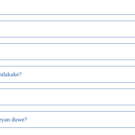
indakake?
peyan duwe?