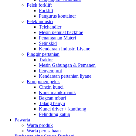
Pelek forklift
Forklift
Pangurus kontainer
Pelek industri
Telehandler
Mesin pemuat backhoe
Penanganan Materi
Setir skid
Kendaraan Industri Liyane
Pinggir pertanian
Traktor
Mesin Gabungan & Pemanen
Penyemprot
Kendaraan pertanian liyane
Komponen pelek
Cincin kunci
Kursi manik-manik
Bagean mburi
Talang banyu
Kunci driver + kanthong
Pelindung katup
Pawarta
Warta produk
Warta perusahaan