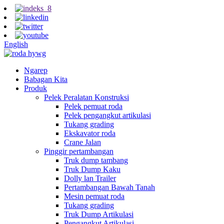
English
Ngarep
Babagan Kita
Produk
Pelek Peralatan Konstruksi
Pelek pemuat roda
Pelek pengangkut artikulasi
Tukang grading
Ekskavator roda
Crane Jalan
Pinggir pertambangan
Truk dump tambang
Truk Dump Kaku
Dolly lan Trailer
Pertambangan Bawah Tanah
Mesin pemuat roda
Tukang grading
Truk Dump Artikulasi
Pengangkut Artikulasi