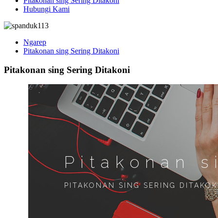
Pitakonan sing Sering Ditakoni
Hubungi Kami
Ngarep
Pitakonan sing Sering Ditakoni
Pitakonan sing Sering Ditakoni
Pitakonan s
PITAKONAN SING SERING DITAKO