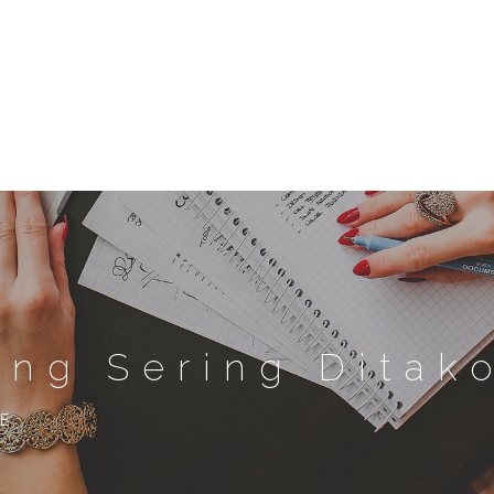
ing Sering Ditak
KE