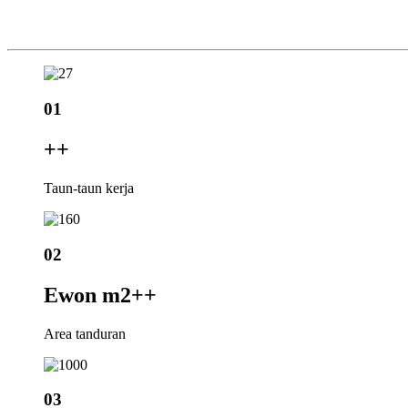
01
+
+
Taun-taun kerja
02
Ewon m2+
+
Area tanduran
03