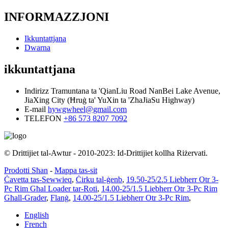
INFORMAZZJONI
Ikkuntattjana
Dwarna
ikkuntattjana
Indirizz
Tramuntana ta 'QianLiu Road NanBei Lake Avenue,
JiaXing City (Ħruġ ta' YuXin ta 'ZhaJiaSu Highway)
E-mail
hywgwheel@gmail.com
TELEFON
+86 573 8207 7092
© Drittijiet tal-Awtur - 2010-2023: Id-Drittijiet kollha Riżervati.
Prodotti Sħan
-
Mappa tas-sit
Ċavetta tas-Sewwieq
,
Ċirku tal-ġenb
,
19.50-25/2.5 Liebherr Otr 3-
Pc Rim Għal Loader tar-Roti
,
14.00-25/1.5 Liebherr Otr 3-Pc Rim
Għall-Grader
,
Flanġ
,
14.00-25/1.5 Liebherr Otr 3-Pc Rim
,
English
French