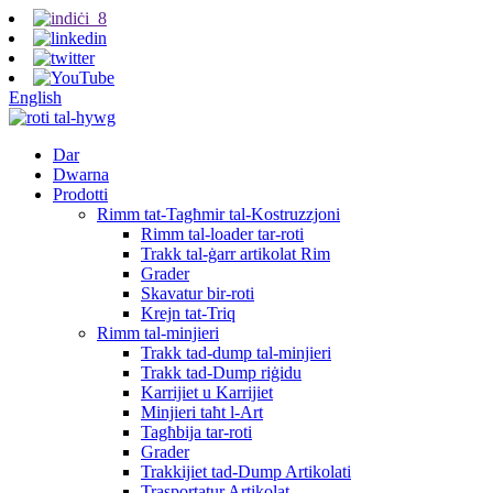
English
Dar
Dwarna
Prodotti
Rimm tat-Tagħmir tal-Kostruzzjoni
Rimm tal-loader tar-roti
Trakk tal-ġarr artikolat Rim
Grader
Skavatur bir-roti
Krejn tat-Triq
Rimm tal-minjieri
Trakk tad-dump tal-minjieri
Trakk tad-Dump riġidu
Karrijiet u Karrijiet
Minjieri taħt l-Art
Tagħbija tar-roti
Grader
Trakkijiet tad-Dump Artikolati
Trasportatur Artikolat