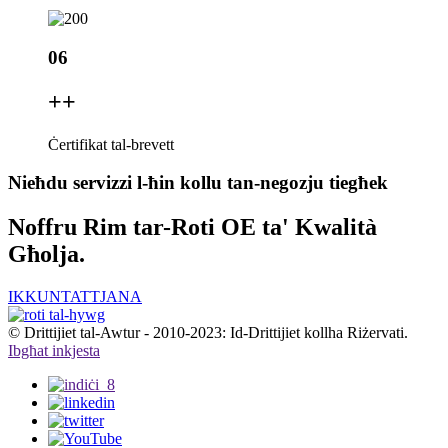
06
+
+
Ċertifikat tal-brevett
Nieħdu servizzi l-ħin kollu tan-negozju tiegħek
Noffru Rim tar-Roti OE ta' Kwalità
Għolja.
IKKUNTATTJANA
© Drittijiet tal-Awtur - 2010-2023: Id-Drittijiet kollha Riżervati.
Ibgħat inkjesta