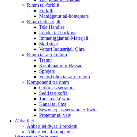
Rimm tal-forklift
Forklift
Maniġġatur tal-kontejners
Rimm industrijali
Tele Handler
Loader tal-backhoe
Immaniġġjar tal-Materjali
Skid steer
Vetturi Industrijali Oħra
Rimm tal-agrikoltura
Trattur
Kombinaturi u Ħassad
Sprejers
Vetturi oħra tal-agrikoltura
Komponenti tar-rimm
Ċirku tas-serratura
Sedil tax-xoffa
Taqsima ta' wara
Kanal tal-ilma
Sewwieq tas-serratura + bwiet
Protettur tal-valv
Aħbarijiet
Aħbarijiet dwar il-prodotti
Aħbarijiet tal-kumpanija