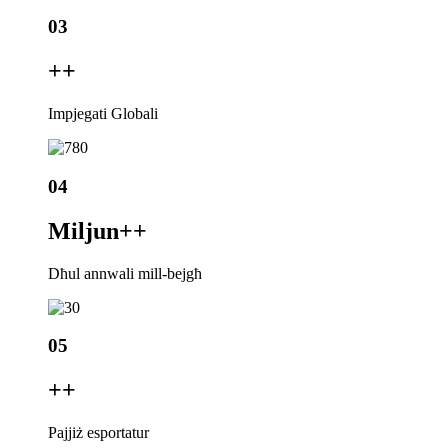
03
+
+
Impjegati Globali
04
Miljun+
+
Dħul annwali mill-bejgħ
05
+
+
Pajjiż esportatur