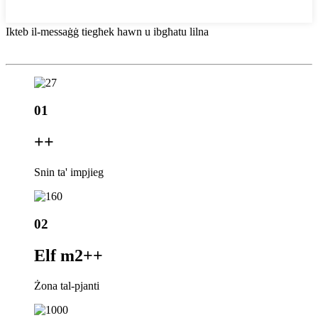
Ikteb il-messaġġ tiegħek hawn u ibgħatu lilna
01
+
+
Snin ta' impjieg
02
Elf m2+
+
Żona tal-pjanti