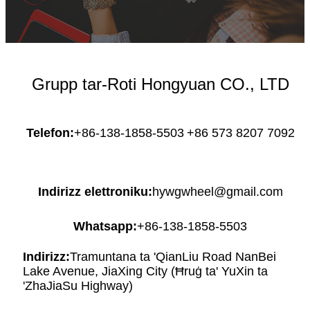
Grupp tar-Roti Hongyuan CO., LTD
Telefon:
+86-138-1858-5503
+86 573 8207 7092
Indirizz elettroniku:
hywgwheel@gmail.com
Whatsapp:
+86-138-1858-5503
Indirizz:
Tramuntana ta 'QianLiu Road NanBei
Lake Avenue, JiaXing City (Ħruġ ta' YuXin ta
'ZhaJiaSu Highway)