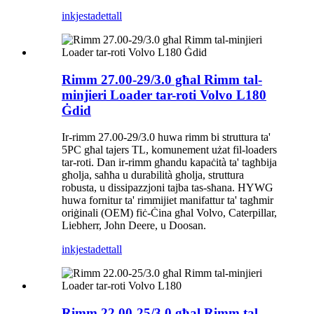
inkjesta
dettall
Rimm 27.00-29/3.0 għal Rimm tal-
minjieri Loader tar-roti Volvo L180
Ġdid
Ir-rimm 27.00-29/3.0 huwa rimm bi struttura ta'
5PC għal tajers TL, komunement użat fil-loaders
tar-roti. Dan ir-rimm għandu kapaċità ta' tagħbija
għolja, saħħa u durabilità għolja, struttura
robusta, u dissipazzjoni tajba tas-sħana. HYWG
huwa fornitur ta' rimmijiet manifattur ta' tagħmir
oriġinali (OEM) fiċ-Ċina għal Volvo, Caterpillar,
Liebherr, John Deere, u Doosan.
inkjesta
dettall
Rimm 22.00-25/3.0 għal Rimm tal-