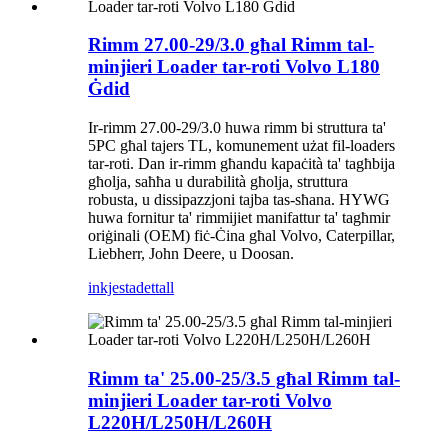
Rimm 27.00-29/3.0 għal Rimm tal-
minjieri Loader tar-roti Volvo L180
Ġdid
Ir-rimm 27.00-29/3.0 huwa rimm bi struttura ta'
5PC għal tajers TL, komunement użat fil-loaders
tar-roti. Dan ir-rimm għandu kapaċità ta' tagħbija
għolja, saħħa u durabilità għolja, struttura
robusta, u dissipazzjoni tajba tas-sħana. HYWG
huwa fornitur ta' rimmijiet manifattur ta' tagħmir
oriġinali (OEM) fiċ-Ċina għal Volvo, Caterpillar,
Liebherr, John Deere, u Doosan.
inkjesta
dettall
Rimm ta' 25.00-25/3.5 għal Rimm tal-
minjieri Loader tar-roti Volvo
L220H/L250H/L260H