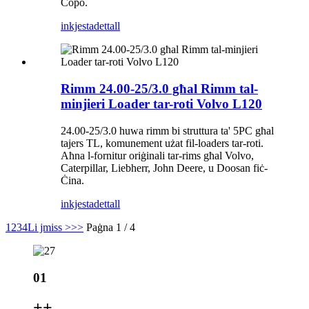
Copo.
inkjesta
dettall
Rimm 24.00-25/3.0 għal Rimm tal-
minjieri Loader tar-roti Volvo L120
24.00-25/3.0 huwa rimm bi struttura ta' 5PC għal
tajers TL, komunement użat fil-loaders tar-roti.
Aħna l-fornitur oriġinali tar-rims għal Volvo,
Caterpillar, Liebherr, John Deere, u Doosan fiċ-
Ċina.
inkjesta
dettall
1
2
3
4
Li jmiss >
>>
Paġna 1 / 4
01
+
+