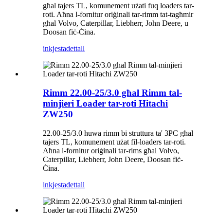
għal tajers TL, komunement użati fuq loaders tar-
roti. Aħna l-fornitur oriġinali tar-rimm tat-tagħmir
għal Volvo, Caterpillar, Liebherr, John Deere, u
Doosan fiċ-Ċina.
inkjesta
dettall
Rimm 22.00-25/3.0 għal Rimm tal-
minjieri Loader tar-roti Hitachi
ZW250
22.00-25/3.0 huwa rimm bi struttura ta' 3PC għal
tajers TL, komunement użat fil-loaders tar-roti.
Aħna l-fornitur oriġinali tar-rims għal Volvo,
Caterpillar, Liebherr, John Deere, Doosan fiċ-
Ċina.
inkjesta
dettall