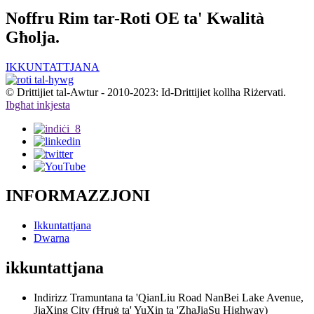
Noffru Rim tar-Roti OE ta' Kwalità
Għolja.
IKKUNTATTJANA
© Drittijiet tal-Awtur - 2010-2023: Id-Drittijiet kollha Riżervati.
Ibgħat inkjesta
INFORMAZZJONI
Ikkuntattjana
Dwarna
ikkuntattjana
Indirizz
Tramuntana ta 'QianLiu Road NanBei Lake Avenue,
JiaXing City (Ħruġ ta' YuXin ta 'ZhaJiaSu Highway)