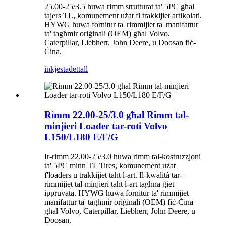
25.00-25/3.5 huwa rimm strutturat ta' 5PC għal
tajers TL, komunement użat fi trakkijiet artikolati.
HYWG huwa fornitur ta' rimmijiet ta' manifattur
ta' tagħmir oriġinali (OEM) għal Volvo,
Caterpillar, Liebherr, John Deere, u Doosan fiċ-
Ċina.
inkjesta
dettall
Rimm 22.00-25/3.0 għal Rimm tal-
minjieri Loader tar-roti Volvo
L150/L180 E/F/G
Ir-rimm 22.00-25/3.0 huwa rimm tal-kostruzzjoni
ta' 5PC minn TL Tires, komunement użat
f'loaders u trakkijiet taħt l-art. Il-kwalità tar-
rimmijiet tal-minjieri taħt l-art tagħna ġiet
ippruvata. HYWG huwa fornitur ta' rimmijiet
manifattur ta' tagħmir oriġinali (OEM) fiċ-Ċina
għal Volvo, Caterpillar, Liebherr, John Deere, u
Doosan.