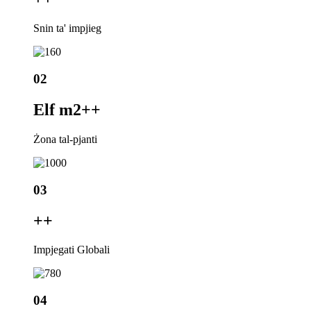
Snin ta' impjieg
02
Elf m2+
+
Żona tal-pjanti
03
+
+
Impjegati Globali
04