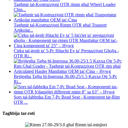
Tagħmir tal-Kostruzzjoni OTR rimm għal Wheel Loader
Chin...
Tagħmir tal-Kostruzzjoni Rimm OTR għal Trasport
Artikolat...
Ċirku tal-ġenb ta' 5-Pc Hitachi Ev ta' Prestazzjoni Għolja -
OTR Ri...
Bejjiegħa Tajba bl-Ingrossa 36.00-25/1.5 Kaxxa Otr 5-Pc
Ri...
Sors tal-fabbrika Em 7-Pc Bead Seat - Komponent tar-Rim
OTR ...
Tagħbija tar-roti