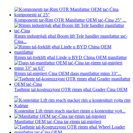
Komponenti tar-Rim OTR Manifattur OEM taċ-Ċina 25″ ...
Rimm industrijali għal Boom lift Tele handler manifattur taċ-
Ċina...
Rimm tal-forklift għal Linde u BYD China OEM manifattur
Rimm tal-minjieri Ċina OEM daqs manifattur minn 33″...
Tagħmir tal-kostruzzjoni OTR rimm għal Grader Ċina OEM
...
Kontenitur Lift rimm reach stacker rimm u kontenitur vojt...
Manifattur OEM taċ-Ċina tar-rimm tal-minjieri