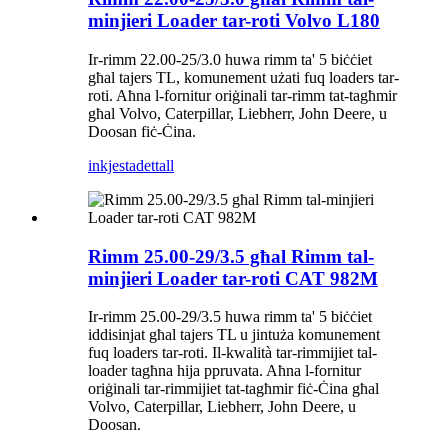
minjieri Loader tar-roti Volvo L180
Ir-rimm 22.00-25/3.0 huwa rimm ta' 5 biċċiet
għal tajers TL, komunement użati fuq loaders tar-
roti. Aħna l-fornitur oriġinali tar-rimm tat-tagħmir
għal Volvo, Caterpillar, Liebherr, John Deere, u
Doosan fiċ-Ċina.
inkjesta
dettall
Rimm 25.00-29/3.5 għal Rimm tal-
minjieri Loader tar-roti CAT 982M
Ir-rimm 25.00-29/3.5 huwa rimm ta' 5 biċċiet
iddisinjat għal tajers TL u jintuża komunement
fuq loaders tar-roti. Il-kwalità tar-rimmijiet tal-
loader tagħna hija ppruvata. Aħna l-fornitur
oriġinali tar-rimmijiet tat-tagħmir fiċ-Ċina għal
Volvo, Caterpillar, Liebherr, John Deere, u
Doosan.