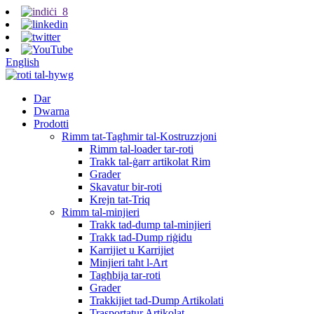
English
Dar
Dwarna
Prodotti
Rimm tat-Tagħmir tal-Kostruzzjoni
Rimm tal-loader tar-roti
Trakk tal-ġarr artikolat Rim
Grader
Skavatur bir-roti
Krejn tat-Triq
Rimm tal-minjieri
Trakk tad-dump tal-minjieri
Trakk tad-Dump riġidu
Karrijiet u Karrijiet
Minjieri taħt l-Art
Tagħbija tar-roti
Grader
Trakkijiet tad-Dump Artikolati
Trasportatur Artikolat