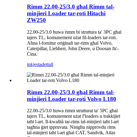
Rimm 22.00-25/3.0 għal Rimm tal-
minjieri Loader tar-roti Hitachi
ZW250
22.00-25/3.0 huwa rimm bi struttura ta' 3PC għal
tajers TL, komunement użat fil-loaders tar-roti.
Aħna l-fornitur oriġinali tar-rims għal Volvo,
Caterpillar, Liebherr, John Deere, u Doosan fiċ-
Ċina.
inkjesta
dettall
Rimm 22.00-25/3.0 għal Rimm tal-
minjieri Loader tar-roti Volvo L180
22.00-25/3.0 huwa rimm strutturat ta' 5PC għal
tajers TL, komunement użat f'loaders u trakkijiet
taħt l-art. Il-kwalità tar-rims tal-minjieri taħt l-art
tagħna ġiet ippruvata. Nistgħu nipprovdu rims
tal-minjieri taħt l-art għal CAT, Sandvik, Atlas