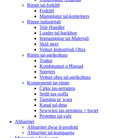
Rimm tal-forklift
Forklift
Maniġġatur tal-kontejners
Rimm industrijali
Tele Handler
Loader tal-backhoe
Immaniġġjar tal-Materjali
Skid steer
Vetturi Industrijali Oħra
Rimm tal-agrikoltura
Trattur
Kombinaturi u Ħassad
Sprejers
Vetturi oħra tal-agrikoltura
Komponenti tar-rimm
Ċirku tas-serratura
Sedil tax-xoffa
Taqsima ta' wara
Kanal tal-ilma
Sewwieq tas-serratura + bwiet
Protettur tal-valv
Aħbarijiet
Aħbarijiet dwar il-prodotti
Aħbarijiet tal-kumpanija