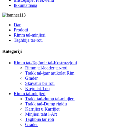
Mistoqsijiet Frekwenti
Ikkuntattjana
Dar
Prodotti
Rimm tal-minjieri
Tagħbija tar-roti
Kategoriji
Rimm tat-Tagħmir tal-Kostruzzjoni
Rimm tal-loader tar-roti
Trakk tal-ġarr artikolat Rim
Grader
Skavatur bir-roti
Krejn tat-Triq
Rimm tal-minjieri
Trakk tad-dump tal-minjieri
Trakk tad-Dump riġidu
Karrijiet u Karrijiet
Minjieri taħt l-Art
Tagħbija tar-roti
Grader