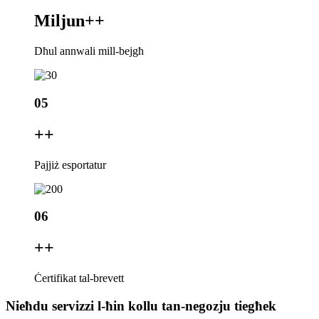
Miljun+
+
Dħul annwali mill-bejgħ
05
+
+
Pajjiż esportatur
06
+
+
Ċertifikat tal-brevett
Nieħdu servizzi l-ħin kollu tan-negozju tiegħek