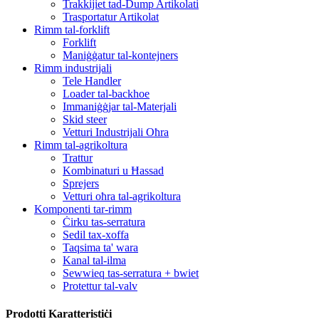
Trakkijiet tad-Dump Artikolati
Trasportatur Artikolat
Rimm tal-forklift
Forklift
Maniġġatur tal-kontejners
Rimm industrijali
Tele Handler
Loader tal-backhoe
Immaniġġjar tal-Materjali
Skid steer
Vetturi Industrijali Oħra
Rimm tal-agrikoltura
Trattur
Kombinaturi u Ħassad
Sprejers
Vetturi oħra tal-agrikoltura
Komponenti tar-rimm
Ċirku tas-serratura
Sedil tax-xoffa
Taqsima ta' wara
Kanal tal-ilma
Sewwieq tas-serratura + bwiet
Protettur tal-valv
Prodotti Karatteristiċi