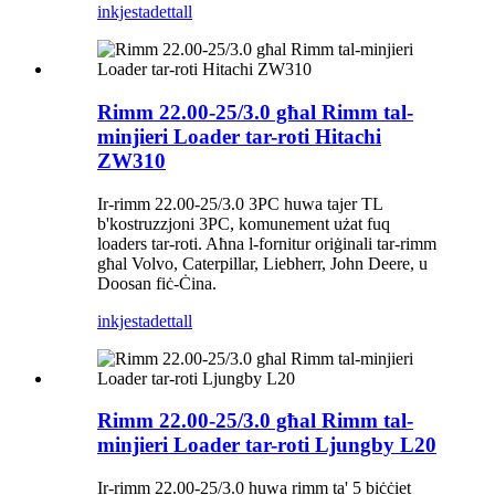
inkjesta
dettall
Rimm 22.00-25/3.0 għal Rimm tal-
minjieri Loader tar-roti Hitachi
ZW310
Ir-rimm 22.00-25/3.0 3PC huwa tajer TL
b'kostruzzjoni 3PC, komunement użat fuq
loaders tar-roti. Aħna l-fornitur oriġinali tar-rimm
għal Volvo, Caterpillar, Liebherr, John Deere, u
Doosan fiċ-Ċina.
inkjesta
dettall
Rimm 22.00-25/3.0 għal Rimm tal-
minjieri Loader tar-roti Ljungby L20
Ir-rimm 22.00-25/3.0 huwa rimm ta' 5 biċċiet