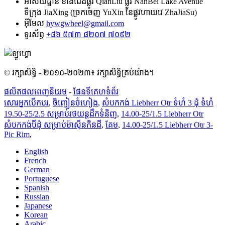
អាសយដ្ឋាន
ខាងជើងផ្លូវ QianLiu ផ្លូវ NanBei Lake Avenue
ទីក្រុង JiaXing (ច្រកចេញ YuXin នៃផ្លូវហាយវេ ZhaJiaSu)
អ៊ីមែល
hywgwheel@gmail.com
ទូរស័ព្ទ
+៨៦ ៥៧៣ ៨២០៧ ៧០៩២
© រក្សាសិទ្ធិ - ២០១០-២០២៣៖ រក្សាសិទ្ធិគ្រប់យ៉ាង។
ផលិតផលពេញនិយម
-
ផែនទីគេហទំព័រ
សោរអ្នកបើកបរ
,
ចិញ្ចៀនចំហៀង
,
សំបកកង់ Liebherr Otr ទំហំ 3 ដុំ ទំហំ
19.50-25/2.5 សម្រាប់រថយន្តដឹកទំនិញ
,
14.00-25/1.5 Liebherr Otr
សំបកកង់បីដុំ សម្រាប់ម៉ាស៊ីនកិនដី
,
គែម
,
14.00-25/1.5 Liebherr Otr 3-
Pic Rim
,
English
French
German
Portuguese
Spanish
Russian
Japanese
Korean
Arabic