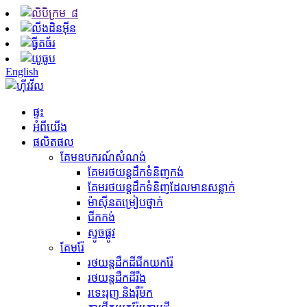
English
ផ្ទះ
អំពីយើង
ផលិតផល
គែមឧបករណ៍សំណង់
គែម​រថយន្ត​ដឹក​ទំនិញ​កង់
គែមរថយន្តដឹកទំនិញដែលមានសន្លាក់
ម៉ាស៊ីន​តម្រៀប​ថ្នាក់
ជីក​កង់
ស្ទូចផ្លូវ
គែមរ៉ែ
រថយន្តដឹកដីជីកយករ៉ែ
រថយន្ត​ដឹក​ដី​រឹង
រទេះរុញ និងរ៉ឺម៉ក