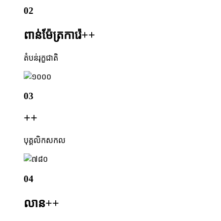
02
ពាន់ម៉ែត្រការ៉េ+
+
តំបន់រុក្ខជាតិ
03
+
+
បុគ្គលិកសកល
04
លាន+
+