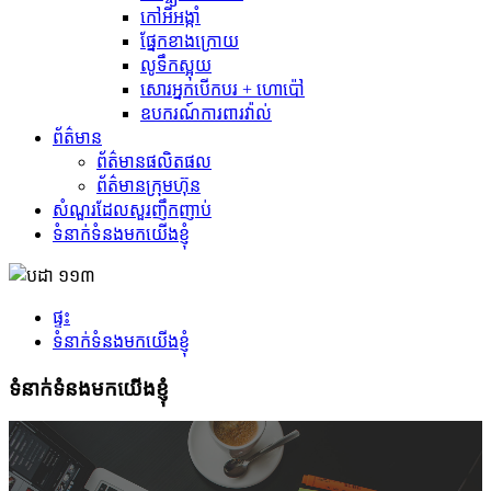
កៅអីអង្កាំ
ផ្នែកខាងក្រោយ
លូទឹកស្អុយ
សោរអ្នកបើកបរ + ហោប៉ៅ
ឧបករណ៍ការពារវ៉ាល់
ព័ត៌មាន
ព័ត៌មានផលិតផល
ព័ត៌មានក្រុមហ៊ុន
សំណួរដែលសួរញឹកញាប់
ទំនាក់ទំនងមកយើងខ្ញុំ
ផ្ទះ
ទំនាក់ទំនងមកយើងខ្ញុំ
ទំនាក់ទំនងមកយើងខ្ញុំ