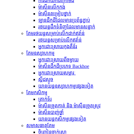
ការជីកយករ៉ែក្រោមដី
ម៉ាស៊ីន​លើក​កង់
ម៉ាស៊ីន​តម្រៀប​ថ្នាក់
ឡានដឹកដីដែលមានប្រព័ន្ធភ្ជាប់
រថយន្ត​ដឹក​ទំនិញ​ដែល​មាន​សន្លាក់​
គែមរថយន្តសម្រាប់លើកដាក់ឥវ៉ាន់
រថយន្ត​សម្រាប់​លើក​ឥវ៉ាន់
អ្នកដោះស្រាយកុងតឺន័រ
គែមឧស្សាហកម្ម
អ្នកដោះស្រាយពីចម្ងាយ
ម៉ាស៊ីន​ដឹក​ដី​ប្រភេទ Backhoe
អ្នកដោះស្រាយសម្ភារៈ
ស្គីដស្ទូច
យានយន្តឧស្សាហកម្មផ្សេងទៀត
គែមកសិកម្ម
ត្រាក់ទ័រ
ម៉ាស៊ីនច្រូតកាត់ និង ម៉ាស៊ីនច្រូតស្រូវ
ម៉ាស៊ីនបាញ់ថ្នាំ
យានយន្តកសិកម្មផ្សេងទៀត
សមាសធាតុ​គែម
ចិញ្ចៀនចាក់សោ