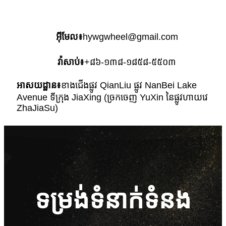
អ៊ីមែល៖
hywgwheel@gmail.com
វ៉ាសាប់៖
+៨៦-១៣៨-១៨៥៨-៥៥០៣
អាសយដ្ឋាន៖
ខាងជើងផ្លូវ QianLiu ផ្លូវ NanBei Lake
Avenue ទីក្រុង JiaXing (ច្រកចេញ YuXin នៃផ្លូវហាយវេ
ZhaJiaSu)
ទម្រង់ទំនាក់ទំនង