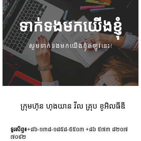
ទាក់ទងមកយើងខ្ញុំ
សូមទាក់ទងមកយើងខ្ញុំឥឡូវនេះ!
ក្រុមហ៊ុន ហុងយាន វីល គ្រុប ខូអិលធីឌី
ទូរស័ព្ទ៖
+៨៦-១៣៨-១៨៥៨-៥៥០៣
+៨៦ ៥៧៣ ៨២០៧
៧០៩២