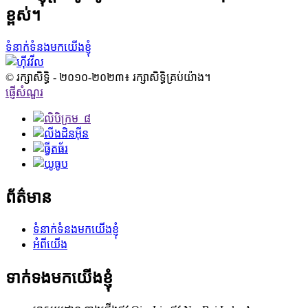
ខ្ពស់។
ទំនាក់ទំនងមកយើងខ្ញុំ
© រក្សាសិទ្ធិ - ២០១០-២០២៣៖ រក្សាសិទ្ធិគ្រប់យ៉ាង។
ផ្ញើសំណួរ
ព័ត៌មាន
ទំនាក់ទំនងមកយើងខ្ញុំ
អំពីយើង
ទាក់ទងមកយើងខ្ញុំ