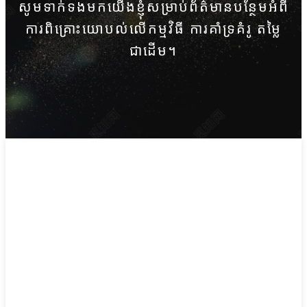
សូមទាក់ទងមកយើងខ្ញុំសម្រាប់ព័ត៌មានបន្ថែមអំពី
ការពិគ្រោះយោបល់លើកម្មវិធី ការគាំទ្រគំរូ តម្លៃ
ជាដើម។