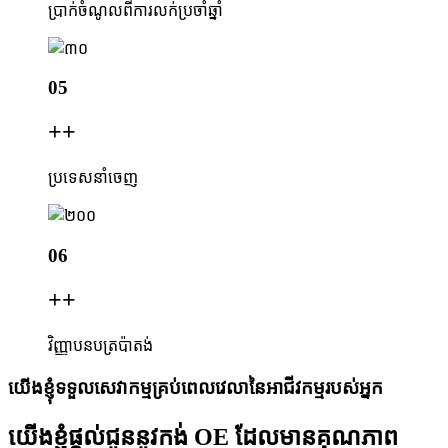
ប្រាក់ចំណូលពីការលក់ប្រចាំឆ្នាំ
05
+
+
ប្រទេសនាំចេញ
06
+
+
វិញ្ញាបនបត្រប៉ាតង់
យើងខ្ញុំទទួលសេវាកម្មគ្រប់ពេលវេលានៃអាជីវកម្មរបស់អ្នក
យើងខ្ញុំផ្តល់ជូននូវកង់ OE ដែលមានគុណភាព