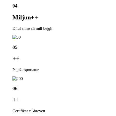
04
Miljun+
+
Dħul annwali mill-bejgħ
05
+
+
Pajjiż esportatur
06
+
+
Ċertifikat tal-brevett