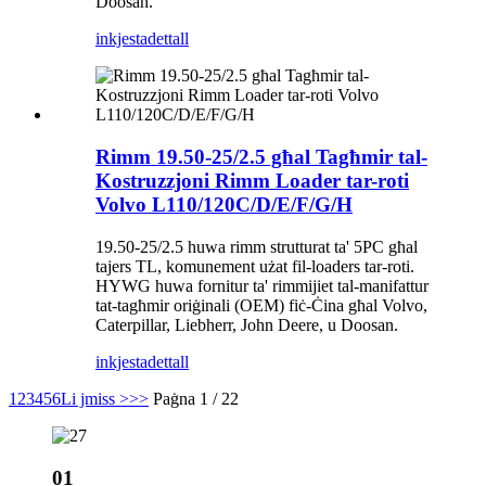
Doosan.
inkjesta
dettall
Rimm 19.50-25/2.5 għal Tagħmir tal-
Kostruzzjoni Rimm Loader tar-roti
Volvo L110/120C/D/E/F/G/H
19.50-25/2.5 huwa rimm strutturat ta' 5PC għal
tajers TL, komunement użat fil-loaders tar-roti.
HYWG huwa fornitur ta' rimmijiet tal-manifattur
tat-tagħmir oriġinali (OEM) fiċ-Ċina għal Volvo,
Caterpillar, Liebherr, John Deere, u Doosan.
inkjesta
dettall
1
2
3
4
5
6
Li jmiss >
>>
Paġna 1 / 22
01