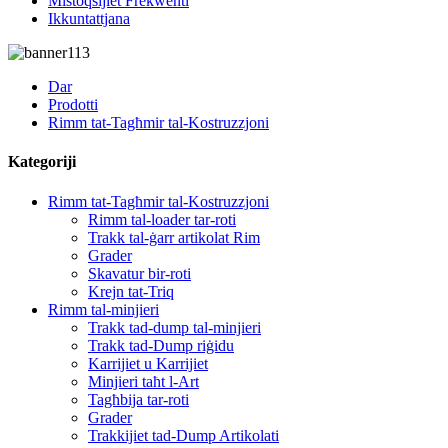
Mistoqsijiet Frekwenti
Ikkuntattjana
Dar
Prodotti
Rimm tat-Tagħmir tal-Kostruzzjoni
Kategoriji
Rimm tat-Tagħmir tal-Kostruzzjoni
Rimm tal-loader tar-roti
Trakk tal-ġarr artikolat Rim
Grader
Skavatur bir-roti
Krejn tat-Triq
Rimm tal-minjieri
Trakk tad-dump tal-minjieri
Trakk tad-Dump riġidu
Karrijiet u Karrijiet
Minjieri taħt l-Art
Tagħbija tar-roti
Grader
Trakkijiet tad-Dump Artikolati