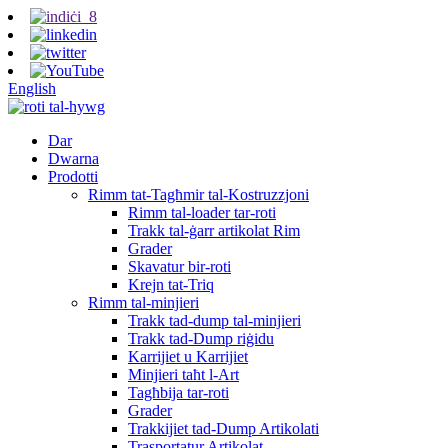
English
Dar
Dwarna
Prodotti
Rimm tat-Tagħmir tal-Kostruzzjoni
Rimm tal-loader tar-roti
Trakk tal-ġarr artikolat Rim
Grader
Skavatur bir-roti
Krejn tat-Triq
Rimm tal-minjieri
Trakk tad-dump tal-minjieri
Trakk tad-Dump riġidu
Karrijiet u Karrijiet
Minjieri taħt l-Art
Tagħbija tar-roti
Grader
Trakkijiet tad-Dump Artikolati
Trasportatur Artikolat