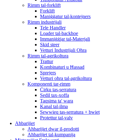
Rimm tal-forklift
Forklift
Maniġġatur tal-kontejners
Rimm industrijali
Tele Handler
Loader tal-backhoe
Immaniġġjar tal-Materjali
Skid steer
Vetturi Industrijali Oħra
Rimm tal-agrikoltura
Trattur
Kombinaturi u Ħassad
Sprejers
Vetturi oħra tal-agrikoltura
Komponenti tar-rimm
Ċirku tas-serratura
Sedil tax-xoffa
Taqsima ta' wara
Kanal tal-ilma
Sewwieq tas-serratura + bwiet
Protettur tal-valv
Aħbarijiet
Aħbarijiet dwar il-prodotti
Aħbarijiet tal-kumpanija