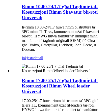
Rimm 10.00-24/1.7 għal Tagħmir tal-
Kostruzzjoni Rimm Skavatur bir-roti
Universali
Ir-rimm 10.00-24/1.7 huwa rimm bi struttura ta'
3PC minn TL Tires, komunement użat f'skavaturi
bir-roti. HYWG huwa fornitur ta' rimmijiet minn
manifattur ta' tagħmir oriġinali (OEM) fiċ-Ċina
għal Volvo, Caterpillar, Liebherr, John Deere, u
Doosan.
inkjesta
dettall
Rimm 17.00-25/1.7 għal Tagħmir tal-
Kostruzzjoni Rimm Wheel loader
Universal
17.00-25/1.7 huwa rimm bi struttura ta' 3PC għal
tajers TL, komunement użat fil-loaders tar-roti.
HYWG huwa fornitur ta' rimmijiet ta' manifattur