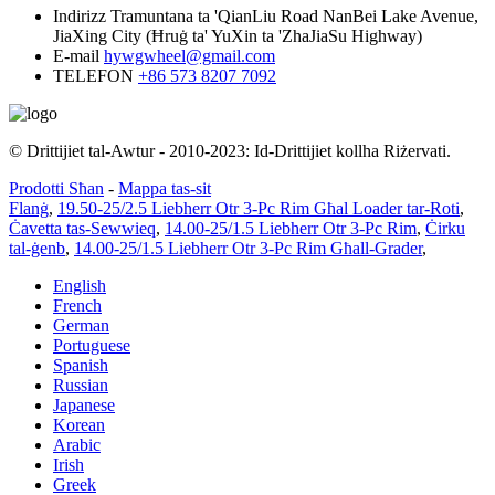
Indirizz
Tramuntana ta 'QianLiu Road NanBei Lake Avenue,
JiaXing City (Ħruġ ta' YuXin ta 'ZhaJiaSu Highway)
E-mail
hywgwheel@gmail.com
TELEFON
+86 573 8207 7092
© Drittijiet tal-Awtur - 2010-2023: Id-Drittijiet kollha Riżervati.
Prodotti Sħan
-
Mappa tas-sit
Flanġ
,
19.50-25/2.5 Liebherr Otr 3-Pc Rim Għal Loader tar-Roti
,
Ċavetta tas-Sewwieq
,
14.00-25/1.5 Liebherr Otr 3-Pc Rim
,
Ċirku
tal-ġenb
,
14.00-25/1.5 Liebherr Otr 3-Pc Rim Għall-Grader
,
English
French
German
Portuguese
Spanish
Russian
Japanese
Korean
Arabic
Irish
Greek