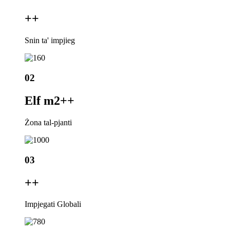
+
+
Snin ta' impjieg
02
Elf m2+
+
Żona tal-pjanti
03
+
+
Impjegati Globali