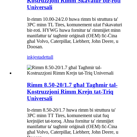
Kostruzzjoni Rimm Skavatur bir-roti
Universali
Ir-rimm 10.00-24/2.0 huwa rimm bi struttura ta'
3PC minn TL Tires, komunement użat f'skavaturi
bir-roti. HYWG huwa fornitur ta' rimmijiet minn
manifattur ta' tagħmir oriġinali (OEM) fiċ-Ċina
għal Volvo, Caterpillar, Liebherr, John Deere, u
Doosan.
inkjesta
dettall
Rimm 8.50-20/1.7 għal Tagħmir tal-
Kostruzzjoni Rimm Krejn tat-Triq
Universali
Ir-rimm 8.50-20/1.7 huwa rimm bi struttura ta'
3PC minn TT Tires, komunement użat fuq
krejnijiet tat-toroq. Aħna fornitur ta' rimmijiet
manifattur ta' tagħmir oriġinali (OEM) fiċ-Ċina
għal Volvo, Caterpillar, Liebherr, John Deere, u