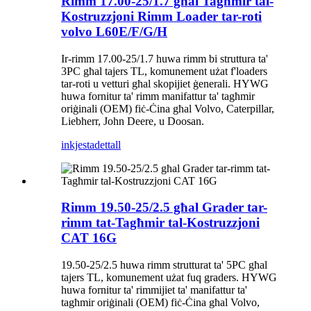
Rimm 17.00-25/1.7 għal Tagħmir tal-
Kostruzzjoni Rimm Loader tar-roti
volvo L60E/F/G/H
Ir-rimm 17.00-25/1.7 huwa rimm bi struttura ta'
3PC għal tajers TL, komunement użat f'loaders
tar-roti u vetturi għal skopijiet ġenerali. HYWG
huwa fornitur ta' rimm manifattur ta' tagħmir
oriġinali (OEM) fiċ-Ċina għal Volvo, Caterpillar,
Liebherr, John Deere, u Doosan.
inkjesta
dettall
Rimm 19.50-25/2.5 għal Grader tar-
rimm tat-Tagħmir tal-Kostruzzjoni
CAT 16G
19.50-25/2.5 huwa rimm strutturat ta' 5PC għal
tajers TL, komunement użat fuq graders. HYWG
huwa fornitur ta' rimmijiet ta' manifattur ta'
tagħmir oriġinali (OEM) fiċ-Ċina għal Volvo,