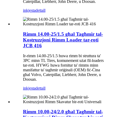
Caterpillar, Liebherr, John Deere, u Doosan.
inkjesta
dettall
Rimm 14.00-25/1.5 għal Tagħmir tal-
Kostruzzjoni Rimm Loader tar-roti
JCB 416
Ir-rimm 14.00-25/1.5 huwa rimm bi struttura ta'
3PC minn TL Tires, komunement użat fil-loaders
tar-roti. HYWG huwa fornitur ta' rimms minn
manifattur ta' tagħmir oriġinali (OEM) fiċ-Ċina
għal Volvo, Caterpillar, Liebherr, John Deere, u
Doosan.
inkjesta
dettall
Rimm 10.00-24/2.0 għal Tagħmir tal-