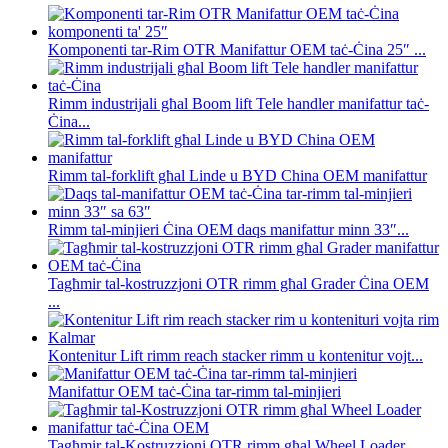
Komponenti tar-Rim OTR Manifattur OEM taċ-Ċina 25″ ...
Rimm industrijali għal Boom lift Tele handler manifattur taċ-
Ċina...
Rimm tal-forklift għal Linde u BYD China OEM manifattur
Rimm tal-minjieri Ċina OEM daqs manifattur minn 33″...
Tagħmir tal-kostruzzjoni OTR rimm għal Grader Ċina OEM
...
Kontenitur Lift rimm reach stacker rimm u kontenitur vojt...
Manifattur OEM taċ-Ċina tar-rimm tal-minjieri
Tagħmir tal-Kostruzzjoni OTR rimm għal Wheel Loader