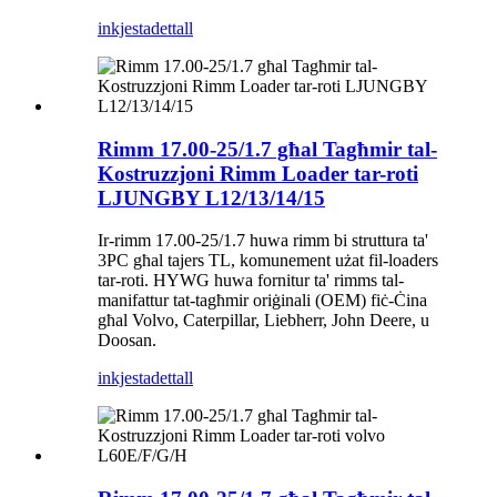
inkjesta
dettall
Rimm 17.00-25/1.7 għal Tagħmir tal-
Kostruzzjoni Rimm Loader tar-roti
LJUNGBY L12/13/14/15
Ir-rimm 17.00-25/1.7 huwa rimm bi struttura ta'
3PC għal tajers TL, komunement użat fil-loaders
tar-roti. HYWG huwa fornitur ta' rimms tal-
manifattur tat-tagħmir oriġinali (OEM) fiċ-Ċina
għal Volvo, Caterpillar, Liebherr, John Deere, u
Doosan.
inkjesta
dettall