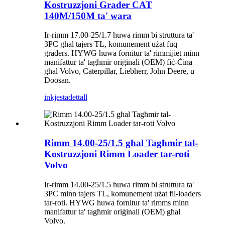
Kostruzzjoni Grader CAT
140M/150M ta' wara
Ir-rimm 17.00-25/1.7 huwa rimm bi struttura ta'
3PC għal tajers TL, komunement użat fuq
graders. HYWG huwa fornitur ta' rimmijiet minn
manifattur ta' tagħmir oriġinali (OEM) fiċ-Ċina
għal Volvo, Caterpillar, Liebherr, John Deere, u
Doosan.
inkjesta
dettall
Rimm 14.00-25/1.5 għal Tagħmir tal-
Kostruzzjoni Rimm Loader tar-roti
Volvo
Ir-rimm 14.00-25/1.5 huwa rimm bi struttura ta'
3PC minn tajers TL, komunement użat fil-loaders
tar-roti. HYWG huwa fornitur ta' rimms minn
manifattur ta' tagħmir oriġinali (OEM) għal
Volvo.