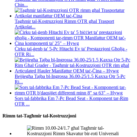
Chin...
Tagħmir tal-Kostruzzjoni Rimm OTR għal Trasport
Artikolat...
Ċirku tal-ġenb ta' 5-Pc Hitachi Ev ta' Prestazzjoni Għolja -
OTR Ri...
Bejjiegħa Tajba bl-Ingrossa 36.00-25/1.5 Kaxxa Otr 5-Pc
Ri...
Sors tal-fabbrika Em 7-Pc Bead Seat - Komponent tar-Rim
OTR ...
Rimm tat-Tagħmir tal-Kostruzzjoni