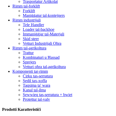
Trasportatur Artikolat
Rimm tal-forklift
Forklift
Maniġġatur tal-kontejners
Rimm industrijali
Tele Handler
Loader tal-backhoe
Immaniġġjar tal-Materjali
Skid steer
Vetturi Industrijali Oħra
Rimm tal-agrikoltura
Trattur
Kombinaturi u Ħassad
Sprejers
Vetturi oħra tal-agrikoltura
Komponenti tar-rimm
Ċirku tas-serratura
Sedil tax-xoffa
Taqsima ta' wara
Kanal tal-ilma
Sewwieq tas-serratura + bwiet
Protettur tal-valv
Prodotti Karatteristiċi