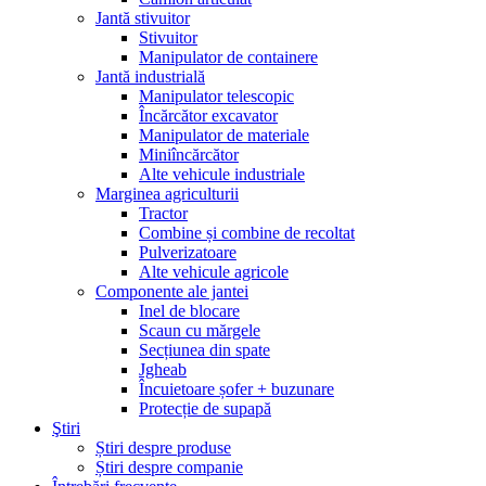
Jantă stivuitor
Stivuitor
Manipulator de containere
Jantă industrială
Manipulator telescopic
Încărcător excavator
Manipulator de materiale
Miniîncărcător
Alte vehicule industriale
Marginea agriculturii
Tractor
Combine și combine de recoltat
Pulverizatoare
Alte vehicule agricole
Componente ale jantei
Inel de blocare
Scaun cu mărgele
Secțiunea din spate
Jgheab
Încuietoare șofer + buzunare
Protecție de supapă
Ştiri
Știri despre produse
Știri despre companie