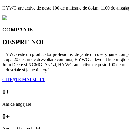
HYWG are active de peste 100 de milioane de dolari, 1100 de angajați, 
COMPANIE
DESPRE NOI
HYWG este un producător profesionist de jante din oțel și jante complete
După 20 de ani de dezvoltare continuă, HYWG a devenit liderul global pe
John Deere și XCMG. Astăzi, HYWG are active de peste 100 de milioane 
industriale și jante din oțel.
CITEŞTE MAI MULT
0
+
Ani de angajare
0
+
Angajați la nivel global