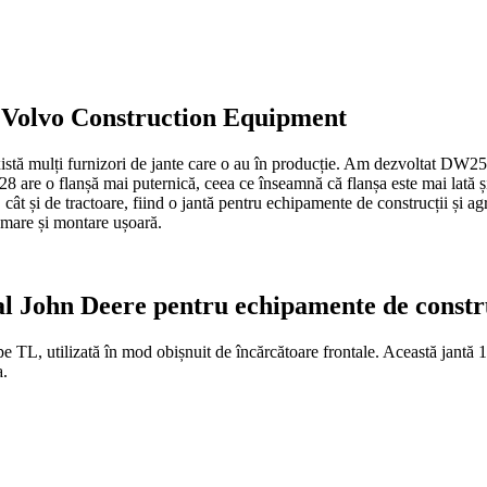
 Volvo Construction Equipment
tă mulți furnizori de jante care o au în producție. Am dezvoltat DW25x2
are o flanșă mai puternică, ceea ce înseamnă că flanșa este mai lată ș
ât și de tractoare, fiind o jantă pentru echipamente de construcții și agr
ă mare și montare ușoară.
al John Deere pentru echipamente de constru
ope TL, utilizată în mod obișnuit de încărcătoare frontale. Această jantă
a.