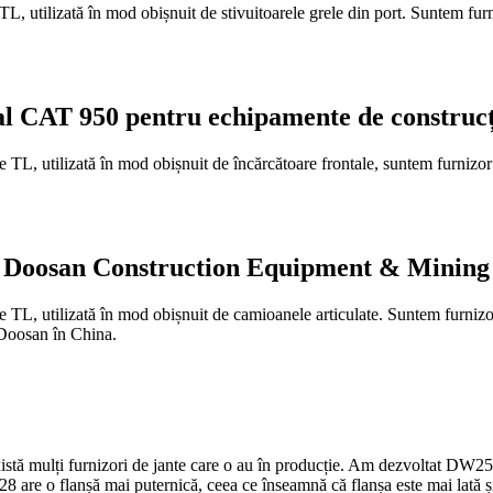
 TL, utilizată în mod obișnuit de stivuitoarele grele din port. Suntem fu
al CAT 950 pentru echipamente de construcți
ope TL, utilizată în mod obișnuit de încărcătoare frontale, suntem fur
at Doosan Construction Equipment & Mining
pe TL, utilizată în mod obișnuit de camioanele articulate. Suntem furni
 Doosan în China.
tă mulți furnizori de jante care o au în producție. Am dezvoltat DW25x2
are o flanșă mai puternică, ceea ce înseamnă că flanșa este mai lată ș