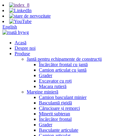
English
Acasă
Despre noi
Produse
Jantă pentru echipamente de construcții
Încărcător frontal cu jantă
Camion articulat cu jantă
Grader
Excavator cu roți
Macara rutieră
Margine minieră
Camion basculant minier
Basculantă rigidă
Cărucioare și remorci
Minerit subteran
Încărcător frontal
Grader
Basculante articulate
Camion articulat