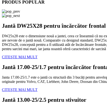
PRODUS POPULAR
Jantă DW25X28 pentru încărcător frontal
DW25x28 este o dimensiune nouă a jantei, ceea ce înseamnă că nu exis
are nevoie de o jantă nouă. Comparativ cu designul standard, DW25x28 
DW25x28, concepută pentru a fi utilizată atât de încărcătoare frontale, c
pentru sarcini mai mari, iar janta noastră oferă caracteristici de sarcin
CITEŞTE MAI MULT
Jantă 17.00-25/1.7 pentru încărcător front
Janta 17.00-25/1.7 este o jantă cu structură din 3 bucăți pentru anvel
originale pentru Volvo, CAT, Liebherr, John Deere, Doosan din Chin
CITEŞTE MAI MULT
Jantă 13.00-25/2.5 pentru stivuitor