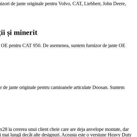
rnizori de jante originale pentru Volvo, CAT, Liebherr, John Deere,
i și minerit
nizor OE pentru CAT 950. De asemenea, suntem furnizor de jante OE
zor de jante originale pentru camioanele articulate Doosan. Suntem
8 la cererea unui client cheie care are deja anvelope montate, dar
i mai lungă decât alte designuri. Aceasta este o versiune Heavy Duty