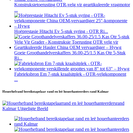
Konstruksietoerusting OTR-velg vir geartikuleerde vragmotor
...
Hoëprestasie Hitachi Ev 5-stuk syring - OTR Ri...
Goeie Groothandelverskaffers 36.00-25/1.5 Kas Otr 5-Stuk
Ri...
Fabrieksbron Em 7-stuk kraalsitplek - OTR-velgkomponent
...
Houerhefrand bereikstapelaar rand en leë houerhanteerders rand Kalmar