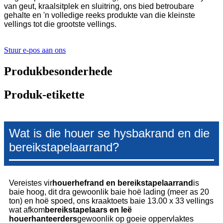
van geut, kraalsitplek en sluitring, ons bied betroubare
gehalte en 'n volledige reeks produkte van die kleinste
vellings tot die grootste vellings.
Stuur e-pos aan ons
Produkbesonderhede
Produk-etikette
Wat is die houer se hysbakrand en die
bereikstapelaarrand?
Vereistes vir
houerhefrand en bereikstapelaarrand
is
baie hoog, dit dra gewoonlik baie hoë lading (meer as 20
ton) en hoë spoed, ons kraaktoets baie 13.00 x 33 vellings
wat afkom
bereikstapelaars en leë
houerhanteerders
gewoonlik op goeie oppervlaktes