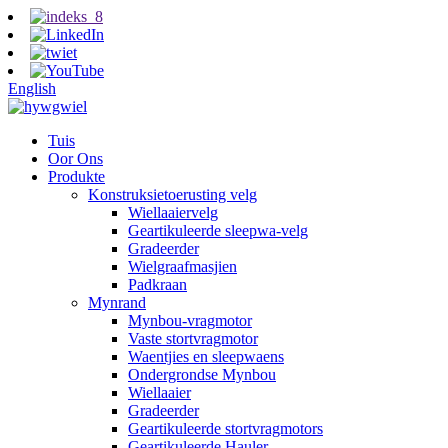
English
Tuis
Oor Ons
Produkte
Konstruksietoerusting velg
Wiellaaiervelg
Geartikuleerde sleepwa-velg
Gradeerder
Wielgraafmasjien
Padkraan
Mynrand
Mynbou-vragmotor
Vaste stortvragmotor
Waentjies en sleepwaens
Ondergrondse Mynbou
Wiellaaier
Gradeerder
Geartikuleerde stortvragmotors
Geartikuleerde Hauler