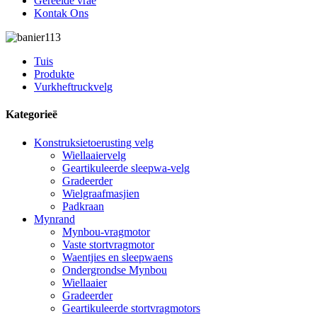
Gereelde vrae
Kontak Ons
Tuis
Produkte
Vurkheftruckvelg
Kategorieë
Konstruksietoerusting velg
Wiellaaiervelg
Geartikuleerde sleepwa-velg
Gradeerder
Wielgraafmasjien
Padkraan
Mynrand
Mynbou-vragmotor
Vaste stortvragmotor
Waentjies en sleepwaens
Ondergrondse Mynbou
Wiellaaier
Gradeerder
Geartikuleerde stortvragmotors