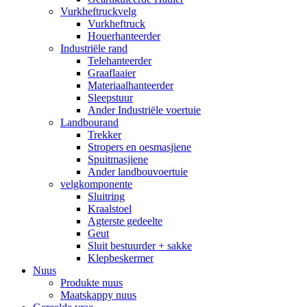
Vurkheftruckvelg
Vurkheftruck
Houerhanteerder
Industriële rand
Telehanteerder
Graaflaaier
Materiaalhanteerder
Sleepstuur
Ander Industriële voertuie
Landbourand
Trekker
Stropers en oesmasjiene
Spuitmasjiene
Ander landbouvoertuie
velgkomponente
Sluitring
Kraalstoel
Agterste gedeelte
Geut
Sluit bestuurder + sakke
Klepbeskermer
Nuus
Produkte nuus
Maatskappy nuus