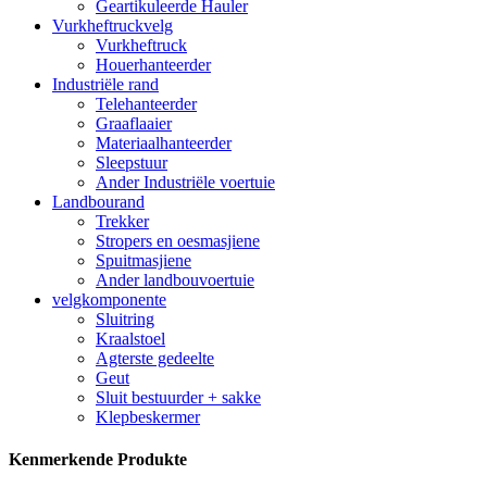
Geartikuleerde Hauler
Vurkheftruckvelg
Vurkheftruck
Houerhanteerder
Industriële rand
Telehanteerder
Graaflaaier
Materiaalhanteerder
Sleepstuur
Ander Industriële voertuie
Landbourand
Trekker
Stropers en oesmasjiene
Spuitmasjiene
Ander landbouvoertuie
velgkomponente
Sluitring
Kraalstoel
Agterste gedeelte
Geut
Sluit bestuurder + sakke
Klepbeskermer
Kenmerkende Produkte