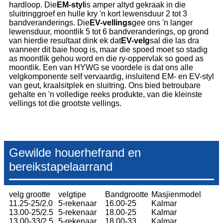
hardloop. Die
EM-styl
is amper altyd gekraak in die
sluitringgroef en hulle kry 'n kort lewensduur 2 tot 3
bandveranderings. Die
EV-vellings
gee ons 'n langer
lewensduur, moontlik 5 tot 6 bandveranderings, op grond
van hierdie resultaat dink ek dat
EV-velg
sal die las dra
wanneer dit baie hoog is, maar die spoed moet so stadig
as moontlik gehou word en die ry-oppervlak so goed as
moontlik. Een van HYWG se voordele is dat ons alle
velgkomponente self vervaardig, insluitend EM- en EV-styl
van geut, kraalsitplek en sluitring. Ons bied betroubare
gehalte en 'n volledige reeks produkte, van die kleinste
vellings tot die grootste vellings.
Gewilde houerhefrand en
bereikstapelaarrand
velg grootte
velgtipe
Bandgrootte
Masjienmodel
11.25-25/2.0
5-rekenaar
16.00-25
Kalmar
13.00-25/2.5
5-rekenaar
18.00-25
Kalmar
13.00-33/2.5
5-rekenaar
18.00-33
Kalmar