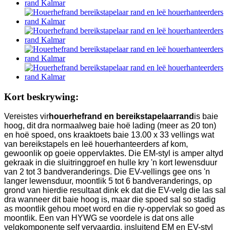
Kort beskrywing:
Vereistes vir
houerhefrand en bereikstapelaarrand
is baie
hoog, dit dra normaalweg baie hoë lading (meer as 20 ton)
en hoë spoed, ons kraaktoets baie 13.00 x 33 vellings wat
van bereikstapels en leë houerhanteerders af kom,
gewoonlik op goeie oppervlaktes. Die EM-styl is amper altyd
gekraak in die sluitringgroef en hulle kry 'n kort lewensduur
van 2 tot 3 bandveranderings. Die EV-vellings gee ons 'n
langer lewensduur, moontlik 5 tot 6 bandveranderings, op
grond van hierdie resultaat dink ek dat die EV-velg die las sal
dra wanneer dit baie hoog is, maar die spoed sal so stadig
as moontlik gehou moet word en die ry-oppervlak so goed as
moontlik. Een van HYWG se voordele is dat ons alle
velgkomponente self vervaardig, insluitend EM en EV-styl