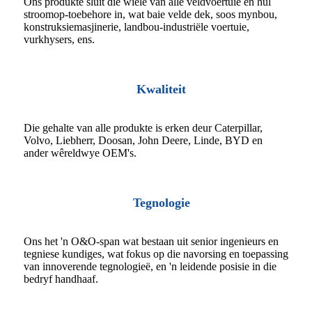
Ons produkte sluit die wiele van alle veldvoertuie en hul
stroomop-toebehore in, wat baie velde dek, soos mynbou,
konstruksiemasjinerie, landbou-industriële voertuie,
vurkhysers, ens.
Kwaliteit
Die gehalte van alle produkte is erken deur Caterpillar,
Volvo, Liebherr, Doosan, John Deere, Linde, BYD en
ander wêreldwye OEM's.
Tegnologie
Ons het 'n O&O-span wat bestaan ​​uit senior ingenieurs en
tegniese kundiges, wat fokus op die navorsing en toepassing
van innoverende tegnologieë, en 'n leidende posisie in die
bedryf handhaaf.