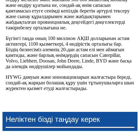
және өндіру қуатына ие, сондай-ақ өнім сапасын
қамтамасыз етуге сенімді кепілдік беретін әртүрлі тексеру
және сынау құралдарымен және жабдықтарымен
жабдықталған провинциялық деңгейдегі дөңгелектерді
тәжірибелеу орталығына ие.
Бүгінгі таңда оның 100 миллион АҚШ долларынан астам
активтері, 1100 қызметкері, 4 өндірістік орталығы бар.
Біздің бизнесіміз әлемнің 20-дан астам елі мен аймағын
қамтиды, және барлық өнімдердің сапасын Caterpillar,
Volvo, Liebherr, Doosan, John Deere, Linde, BYD және басқа
да әлемдік өндірушілер мойындады.
HYWG дамуын және инновацияларын жалғастыра береді,
сондай-ақ жарқын болашақ құру үшін тұтынушыларға шын
жүректен қызмет етуді жалғастырады.
Неліктен бізді таңдау керек