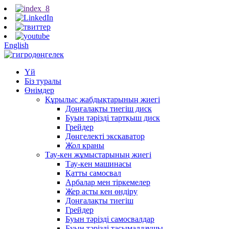
English
Үй
Біз туралы
Өнімдер
Құрылыс жабдықтарының жиегі
Доңғалақты тиегіш диск
Буын тәрізді тартқыш диск
Грейдер
Дөңгелекті экскаватор
Жол краны
Тау-кен жұмыстарының жиегі
Тау-кен машинасы
Қатты самосвал
Арбалар мен тіркемелер
Жер асты кен өндіру
Доңғалақты тиегіш
Грейдер
Буын тәрізді самосвалдар
Буын тәрізді тасымалдаушы