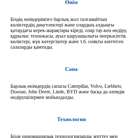
Өнім
Біздің өнімдерімізге барлық жол талғамайтын
көліктердің дөңгелектері және олардың алдыңғы
қатардағы керек-жарақтары кіреді, олар тау-кен өндіру,
құрылыс техникасы, ауыл шаруашылығы өнеркәсіптік
көліктері, жүк көтергіштер және т.б. сияқты көптеген
салаларды қамтиды.
Сапа
Барлық өнімдердің сапасы Caterpillar, Volvo, Liebherr,
Doosan, John Deere, Linde, BYD және басқа да әлемдік
өндірушілермен мойындалды.
Технология
Бізде инновациялық технологияларды зерттеу мен