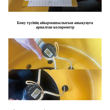
Бояу түсінің айырмашылығын анықтауға
арналған колорометр