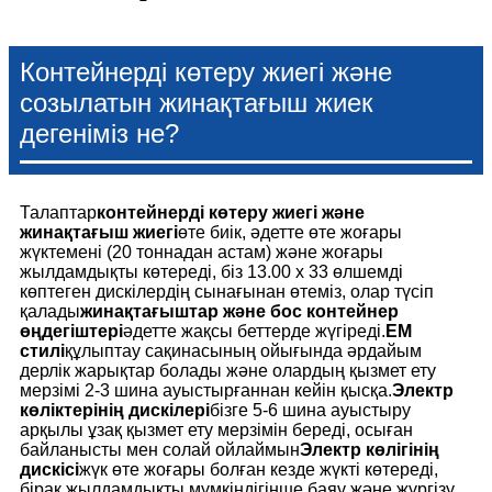
Контейнерді көтеру жиегі және
созылатын жинақтағыш жиек
дегеніміз не?
Талаптар
контейнерді көтеру жиегі және
жинақтағыш жиегі
өте биік, әдетте өте жоғары
жүктемені (20 тоннадан астам) және жоғары
жылдамдықты көтереді, біз 13.00 x 33 өлшемді
көптеген дискілердің сынағынан өтеміз, олар түсіп
қалады
жинақтағыштар және бос контейнер
өңдегіштері
әдетте жақсы беттерде жүгіреді.
EM
стилі
құлыптау сақинасының ойығында әрдайым
дерлік жарықтар болады және олардың қызмет ету
мерзімі 2-3 шина ауыстырғаннан кейін қысқа.
Электр
көліктерінің дискілері
бізге 5-6 шина ауыстыру
арқылы ұзақ қызмет ету мерзімін береді, осыған
байланысты мен солай ойлаймын
Электр көлігінің
дискісі
жүк өте жоғары болған кезде жүкті көтереді,
бірақ жылдамдықты мүмкіндігінше баяу және жүргізу