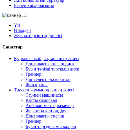
Жиі қойылатын сұрақтар
Бізбен хабарласыңы
Үй
Өнімдер
Жүк көтергіштің дискісі
Санаттар
Құрылыс жабдықтарының жиегі
Доңғалақты тиегіш диск
Буын тәрізді тартқыш диск
Грейдер
Дөңгелекті экскаватор
Жол краны
Тау-кен жұмыстарының жиегі
Тау-кен машинасы
Қатты самосвал
Арбалар мен тіркемелер
Жер асты кен өндіру
Доңғалақты тиегіш
Грейдер
Буын тәрізді самосвалдар