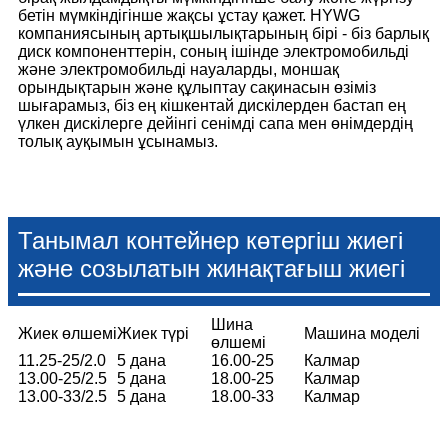
бетін мүмкіндігінше жақсы ұстау қажет. HYWG
компаниясының артықшылықтарының бірі - біз барлық
диск компоненттерін, соның ішінде электромобильді
және электромобильді науаларды, моншақ
орындықтарын және құлыптау сақинасын өзіміз
шығарамыз, біз ең кішкентай дискілерден бастап ең
үлкен дискілерге дейінгі сенімді сапа мен өнімдердің
толық ауқымын ұсынамыз.
Танымал контейнер көтергіш жиегі
және созылатын жинақтағыш жиегі
Шина
Жиек өлшемі
Жиек түрі
Машина моделі
өлшемі
11.25-25/2.0
5 дана
16.00-25
Калмар
13.00-25/2.5
5 дана
18.00-25
Калмар
13.00-33/2.5
5 дана
18.00-33
Калмар