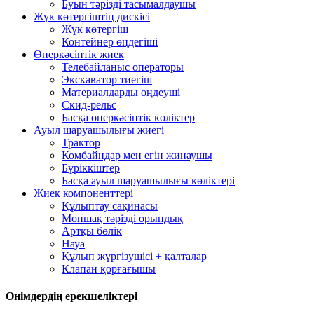
Буын тәрізді тасымалдаушы
Жүк көтергіштің дискісі
Жүк көтергіш
Контейнер өңдегіші
Өнеркәсіптік жиек
Телебайланыс операторы
Экскаватор тиегіш
Материалдарды өңдеуші
Скид-рельс
Басқа өнеркәсіптік көліктер
Ауыл шаруашылығы жиегі
Трактор
Комбайндар мен егін жинаушы
Бүріккіштер
Басқа ауыл шаруашылығы көліктері
Жиек компоненттері
Құлыптау сақинасы
Моншақ тәрізді орындық
Артқы бөлік
Науа
Құлып жүргізушісі + қалталар
Клапан қорғағышы
Өнімдердің ерекшеліктері