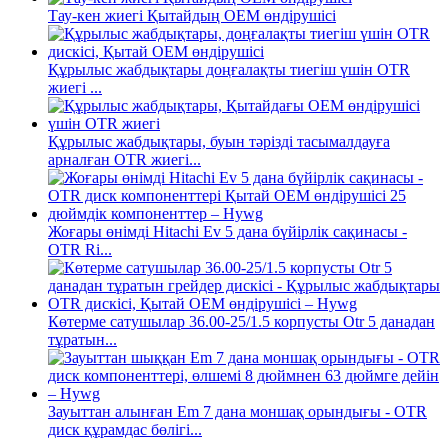
Тау-кен жиегі Қытайдың OEM өндірушісі
Құрылыс жабдықтары доңғалақты тиегіш үшін OTR
жиегі ...
Құрылыс жабдықтары, буын тәрізді тасымалдауға
арналған OTR жиегі...
Жоғары өнімді Hitachi Ev 5 дана бүйірлік сақинасы -
OTR Ri...
Көтерме сатушылар 36.00-25/1.5 корпусты Otr 5 данадан
тұратын...
Зауыттан алынған Em 7 дана моншақ орындығы - OTR
диск құрамдас бөлігі...