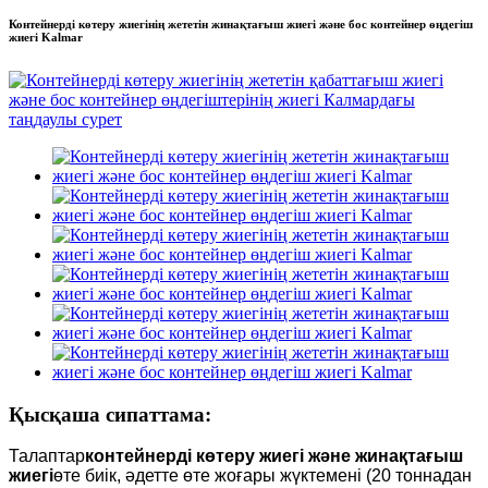
Контейнерді көтеру жиегінің жететін жинақтағыш жиегі және бос контейнер өңдегіш
жиегі Kalmar
Қысқаша сипаттама:
Талаптар
контейнерді көтеру жиегі және жинақтағыш
жиегі
өте биік, әдетте өте жоғары жүктемені (20 тоннадан