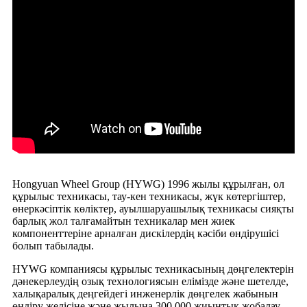
Hongyuan Wheel Group (HYWG) 1996 жылы құрылған, ол
құрылыс техникасы, тау-кен техникасы, жүк көтергіштер,
өнеркәсіптік көліктер, ауылшаруашылық техникасы сияқты
барлық жол талғамайтын техникалар мен жиек
компоненттеріне арналған дискілердің кәсіби өндірушісі
болып табылады.
HYWG компаниясы құрылыс техникасының дөңгелектерін
дәнекерлеудің озық технологиясын елімізде және шетелде,
халықаралық деңгейдегі инженерлік дөңгелек жабынын
өндіру желісіне және жылына 300 000 жиынтық жобалау