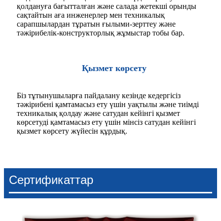
қолдануға бағытталған және салада жетекші орынды
сақтайтын аға инженерлер мен техникалық
сарапшылардан тұратын ғылыми-зерттеу және
тәжірибелік-конструкторлық жұмыстар тобы бар.
Қызмет көрсету
Біз тұтынушыларға пайдалану кезінде кедергісіз
тәжірибені қамтамасыз ету үшін уақтылы және тиімді
техникалық қолдау және сатудан кейінгі қызмет
көрсетуді қамтамасыз ету үшін мінсіз сатудан кейінгі
қызмет көрсету жүйесін құрдық.
Сертификаттар