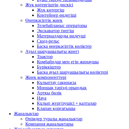
Жүк көтергіштің дискісі
Жүк көтергіш
Контейнер өңдегіші
Өнеркәсіптік жиек
Телебайланыс операторы
Экскаватор тиегіш
Материалдарды өңдеуші
Скид-рельс
Басқа өнеркәсіптік көліктер
Ауыл шаруашылығы жиегі
Трактор
Комбайндар мен егін жинаушы
Бүріккіштер
Басқа ауыл шаруашылығы көліктері
Жиек компоненттері
Құлыптау сақинасы
Моншақ тәрізді орындық
Артқы бөлік
Науа
Құлып жүргізушісі + қалталар
Клапан қорғағышы
Жаңалықтар
Өнімдер туралы жаңалықтар
Компания жаңалықтары