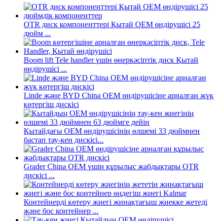
OTR диск компоненттері Қытай OEM өндірушісі 25
дюйм ...
Boom lift Tele handler үшін өнеркәсіптік диск Қытай
өндірушісі ...
Linde және BYD China OEM өндірушісіне арналған жүк
көтергіш дискісі
Қытайдағы OEM өндірушісінің өлшемі 33 дюймнен
бастап тау-кен дискісі...
Grader China OEM үшін құрылыс жабдықтары OTR
дискісі ...
Контейнерді көтеру жиегі жинақтағыш жиекке жетеді
және бос контейнер ...