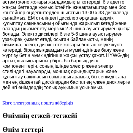
астам) және жоғары жылдамдықты көтереді, біз әдетте
жақсы беттерде жұмыс істейтін жинақтағыштар мен бос
контейнер өңдегіштерден шығатын 13.00 x 33 дискілерді
сынаймыз. EM стиліндегі дискілер әрқашан дерлік
құлыптау сақинасының ойығында жарылып кетеді және
олардың қызмет ету мерзімі 2-3 шина ауыстырумен қысқа
болады. Электр дискілері бізге 5-6 шина ауыстырумен
ұзағырақ қызмет етеді, осыған байланысты, менің
ойымша, электр дискісі өте жоғары болған кезде жүкті
көтереді, бірақ жылдамдықты мүмкіндігінше баяу және
жүргізу бетін мүмкіндігінше жақсы ұстау қажет. HYWG-дің
артықшылықтарының бірі - біз барлық диск
компоненттерін, соның ішінде электр және электр
стиліндегі науаларды, моншақ орындықтарын және
құлыптау сақинасын өзіміз шығарамыз, біз сенімді сапа
мен ең кішкентай дискілерден бастап ең үлкен дискілерге
дейінгі өнімдердің толық ауқымын ұсынамыз.
Бізге электрондық пошта жіберіңіз
Өнімнің егжей-тегжейі
Өнім тегтері