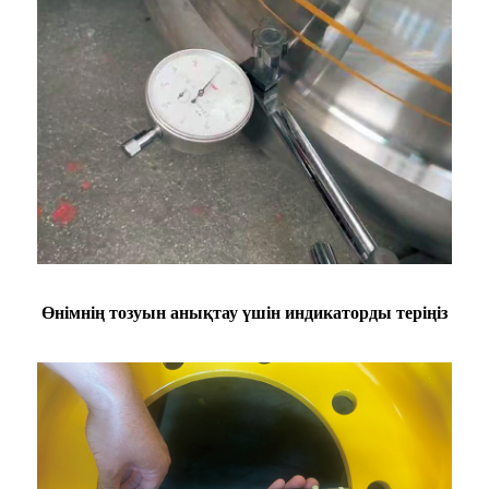
Өнімнің тозуын анықтау үшін индикаторды теріңіз