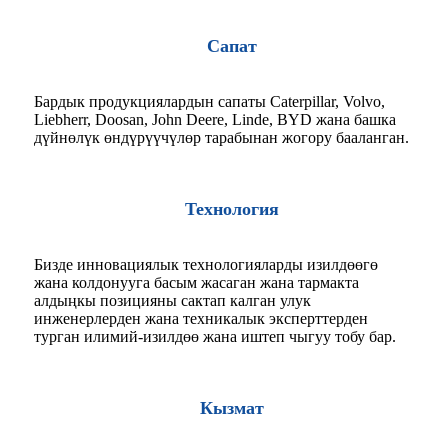
Сапат
Бардык продукциялардын сапаты Caterpillar, Volvo,
Liebherr, Doosan, John Deere, Linde, BYD жана башка
дүйнөлүк өндүрүүчүлөр тарабынан жогору бааланган.
Технология
Бизде инновациялык технологияларды изилдөөгө
жана колдонууга басым жасаган жана тармакта
алдыңкы позицияны сактап калган улук
инженерлерден жана техникалык эксперттерден
турган илимий-изилдөө жана иштеп чыгуу тобу бар.
Кызмат