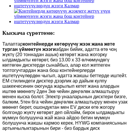
Кыскача сүрөттөмө:
Талаптар
контейнерди көтөрүүчү жээк жана жете
турган үймөктүн жээги
абдан бийик, адатта өтө чоң
жүктү (20 тоннадан ашык) көтөрөт жана жогорку
ылдамдыкты көтөрөт, биз 13.00 x 33 өлчөмүндөгү
көптөгөн дисктерди сынайбыз, алар кол жетпеген
топтогучтардан жана бош контейнерлерди
иштетүүчүлөрдөн чыгып, адатта жакшы беттерде иштейт.
EM стилиндеги дисктер дээрлик ар дайым кулпу
шакекчесинин оюгунда жарылып кетет жана алардын
иштөө мөөнөтү 2ден 3кө чейин дөңгөлөк алмаштыруу
менен кыска болот. Электр унааларынын дисктери бизге,
балким, 5тен 6га чейин дөңгөлөк алмаштыруу менен узак
мөөнөт берет, ошондуктан мен EV диски өтө жогору
болгондо жүктү көтөрөт деп ойлойм, бирок ылдамдыкты
мүмкүн болушунча жай жана айдоо бетин мүмкүн
болушунча жакшы кармоо керек. HYWG компаниясынын
артыкчылыктарынын бири - биз бардык диск