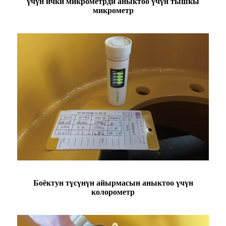
үчүн ички микрометрди аныктоо үчүн тышкы
микрометр
Боёктун түсүнүн айырмасын аныктоо үчүн
колорометр