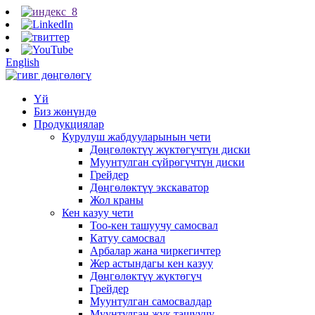
English
Үй
Биз жөнүндө
Продукциялар
Курулуш жабдууларынын чети
Дөңгөлөктүү жүктөгүчтүн диски
Муунтулган сүйрөгүчтүн диски
Грейдер
Дөңгөлөктүү экскаватор
Жол краны
Кен казуу чети
Тоо-кен ташуучу самосвал
Катуу самосвал
Арбалар жана чиркегичтер
Жер астындагы кен казуу
Дөңгөлөктүү жүктөгүч
Грейдер
Муунтулган самосвалдар
Муунтулган жүк ташуучу