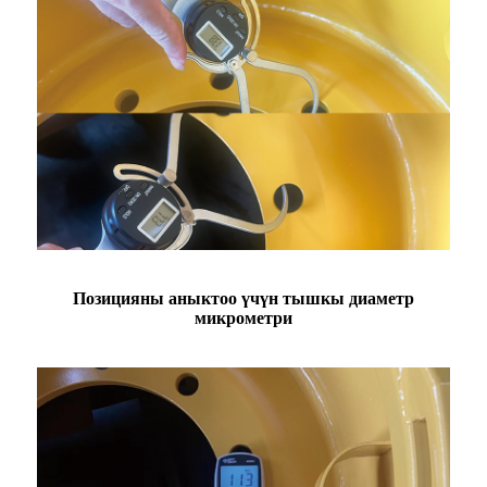
Позицияны аныктоо үчүн тышкы диаметр
микрометри