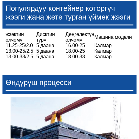
Популярдуу контейнер көтөргүч
жээги жана жете турган үймөк жээги
жээктин
Дисктин
Дөңгөлөктүн
Машина модели
өлчөмү
түрү
өлчөмү
11.25-25/2.0
5 даана
16.00-25
Калмар
13.00-25/2.5
5 даана
18.00-25
Калмар
13.00-33/2.5
5 даана
18.00-33
Калмар
Өндүрүш процесси