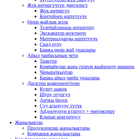
Жүк көтөргүчтүн дөңгөлөгү
Жүк көтөргүч
Контейнер иштетүүчү
Өнөр жайлык жээк
Телебайланыш оператору
Экскаватор-жүктөөчү
Материалдарды иштетүүчү
Скид рулу
Башка өнөр жай унаалары
Айыл чарбасынын чети
Трактор
Комбайндар жана түшүм жыйноочу машина
Чачыраткычтар
Башка айыл чарба унаалары
Дисктин компоненттери
Кулпу шакек
Шуру отургуч
Арткы бөлүк
Суу агызуучу түтүк
Айдоочунун кулпусу + чөнтөктөрү
Клапан коргоочусу
Жаңылыктар
Продукциялар жаңылыктары
Компания жаңылыктары