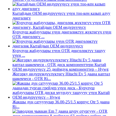
Кытайдын OEM өндүрүүчүсү үчүн тоо-кен казып алуу
дөңгөлөгү
Курулуш жабдуулары үчүн дөңгөлөктүү жүктөгүч үчүн
OTR дөңгөлөгү ...
Курулуш жабдуулары үчүн OTR дөңгөлөктүү ташуу
үчүн ...
Жогорку өндүрүмдүүлүктөгү Hitachi Ev 5 даана каптал
шакекчеси - OTR Ri...
Жакшы дүң сатуучулар 36.00-25/1.5 корпус Otr 5 даана
Ri...