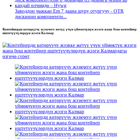
Заводдон чыккан Em 7 даана шуру отургучу - OTR
дискинин компоненти...
Контейнерди көтөрүүчү жээкчеге жетүү үчүн үймөкчүнүн жээги жана бош контейнер
иштетүүчүлөрдүн жээги Калмар