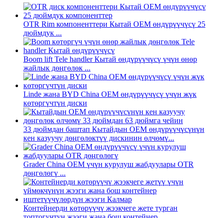
OTR Rim компоненттери Кытай OEM өндүрүүчүсү 25
дюймдук ...
Boom lift Tele handler Кытай өндүрүүчүсү үчүн өнөр
жайлык дөңгөлөк ...
Linde жана BYD China OEM өндүрүүчүсү үчүн жүк
көтөргүчтүн диски
33 дюймдан баштап Кытайдын OEM өндүрүүчүсүнүн
кен казуучу дөңгөлөктүү дискинин өлчөмү...
Grader China OEM үчүн курулуш жабдуулары OTR
дөңгөлөгү ...
Контейнерди көтөрүүчү жээкчеге жете турган
топтогучтун жээги жана бош контейнер...