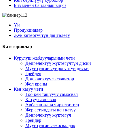
Көп берилүүчү суроолор
Биз менен байланышыңыз
Үй
Продукциялар
Жүк көтөргүчтүн дөңгөлөгү
Категориялар
Курулуш жабдууларынын чети
Дөңгөлөктүү жүктөгүчтүн диски
Муунтулган сүйрөгүчтүн диски
Грейдер
Дөңгөлөктүү экскаватор
Жол краны
Кен казуу чети
Тоо-кен ташуучу самосвал
Катуу самосвал
Арбалар жана чиркегичтер
Жер астындагы кен казуу
Дөңгөлөктүү жүктөгүч
Грейдер
Муунтулган самосвалдар