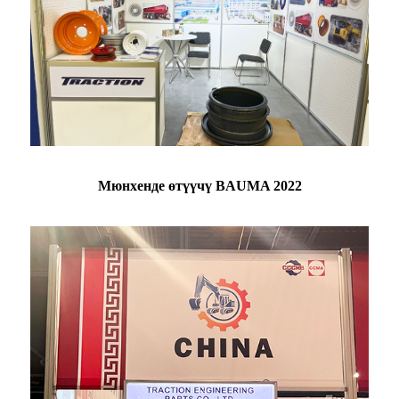
Мюнхенде өтүүчү BAUMA 2022