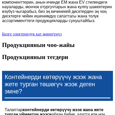
компоненттерин, анын ичинде EM жана EV стилиндеги
науаларды, мончок отургучтарын жана кулпу шакектерин
өзүбүз чыгарабыз, биз эң кичинекей дисктерден эң чоң
дисктерге чейин ишенимдүү сапаттагы жана толук
ассортименттеги продукцияларды сунуштайбыз.
Бизге электрондук кат жөнөтүңүз
Продукциянын чоо-жайы
Продукциянын тегдери
Контейнерди көтөрүүчү жээк жана
жете турган төшөгүч жээк деген
эмне?
Талаптар
контейнерди көтөрүүчү жээк жана жете
турган үймөктүн жээги
абдан бийик, адатта өтө чоң