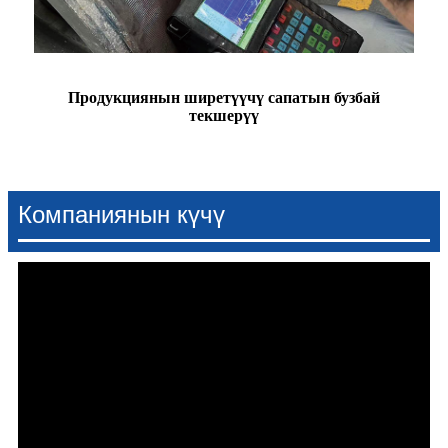
Продукциянын ширетүүчү сапатын бузбай
текшерүү
Компаниянын күчү