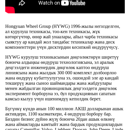
Hongyuan Wheel Group (HYWG) 1996-жылы негизделген,
ал курулуш техникасы, тоо-кен техникасы, жүк
көтөргүчтөр, өнөр жай унаалары, айыл чарба техникасы
сыяктуу ар кандай жол тандабас техникалар жана диск
компоненттери үчүн дисктердин кесипкөй өндүрүүчүсү.
HYWG курулуш техникасынын дөңгөлөктөрүн ширетүү
боюнча алдыңкы өндүрүш технологиясына, эл аралык
деңгээлдеги инженердик дөңгөлөк каптоо өндүрүш
линиясына жана жылдык 300 000 комплект долбоорлоо
жана өндүрүү кубаттуулугуна ээ, ошондой эле ар кандай
текшерүү жана сыноо шаймандары жана жабдуулары
менен жабдылган провинциялык деңгээлдеги дөңгөлөк
эксперимент борборуна ээ, бул продукциянын сапатын
камсыз кылуу үчүн ишенимдүү кепилдик берет.
Бүгүнкү күндө анын 100 миллион АКШ долларынан ашык
активдери, 1100 кызматкери, 4 өндүрүш борбору бар.
Биздин бизнес дүйнө жүзү боюнча 20дан ашык өлкөнү
жана аймактарды камтыйт жана бардык продукциялардын
сапаты Caterpillar, Volvo, Liebherr, Doosan, John Deere, Linde,