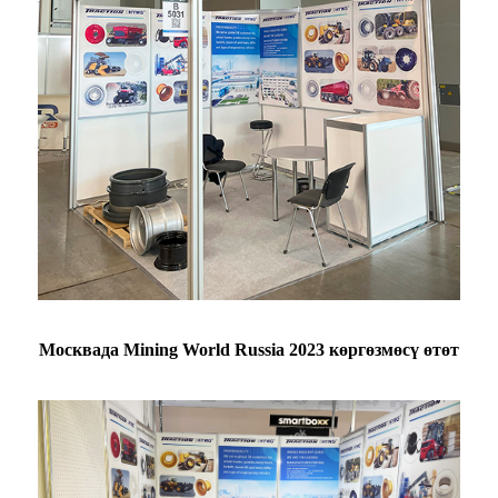
Москвада Mining World Russia 2023 көргөзмөсү өтөт