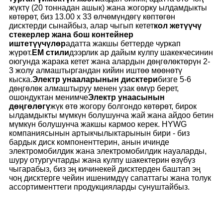
жүктү (20 тоннадан ашык) жана жогорку ылдамдыкты
көтөрөт, биз 13.00 x 33 өлчөмүндөгү көптөгөн
дисктерди сынайбыз, алар чыгып кетет
кол жетүүчү
стекерлер жана бош контейнер
иштетүүчүлөр
адатта жакшы беттерде чуркап
жүрөт.
EM стили
дээрлик ар дайым кулпу шакекчесинин
оюгунда жарака кетет жана алардын дөңгөлөктөрүн 2-
3 жолу алмаштыргандан кийин иштөө мөөнөтү
кыска.
Электр унааларынын дисктери
бизге 5-6
дөңгөлөк алмаштыруу менен узак өмүр берет,
ошондуктан менимче
Электр унаасынын
дөңгөлөгү
жүк өтө жогору болгондо көтөрөт, бирок
ылдамдыкты мүмкүн болушунча жай жана айдоо бетин
мүмкүн болушунча жакшы кармоо керек. HYWG
компаниясынын артыкчылыктарынын бири - биз
бардык диск компоненттерин, анын ичинде
электромобилдик жана электромобилдик науаларды,
шуру отургучтарды жана кулпу шакектерин өзүбүз
чыгарабыз, биз эң кичинекей дисктерден баштап эң
чоң дисктерге чейин ишенимдүү сапаттагы жана толук
ассортименттеги продукцияларды сунуштайбыз.