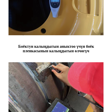
Боёктун калыңдыгын аныктоо үчүн боёк
пленкасынын калыңдыгын өлчөгүч