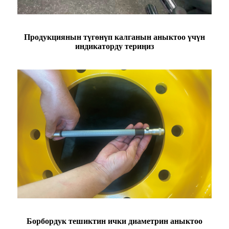
Продукциянын түгөнүп калганын аныктоо үчүн
индикаторду териңиз
Борбордук тешиктин ички диаметрин аныктоо