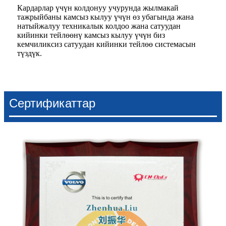
Кардарлар үчүн колдонуу учурунда жылмакай
тажрыйбаны камсыз кылуу үчүн өз убагында жана
натыйжалуу техникалык колдоо жана сатуудан
кийинки тейлөөнү камсыз кылуу үчүн биз
кемчиликсиз сатуудан кийинки тейлөө системасын
түздүк.
Сертификаттар