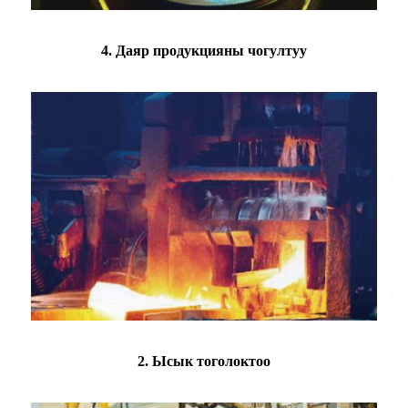
4. Даяр продукцияны чогултуу
2. Ысык тоголоктоо