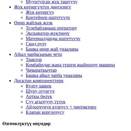
Муунтулган жүк ташуучу
Жүк көтөргүчтүн дөңгөлөгү
Жүк көтөргүч
Контейнер иштетүүчү
Өнөр жайлык жээк
Телебайланыш оператору
Экскаватор-жүктөөчү
Материалдарды иштетүүчү
Скид рулу
Башка өнөр жай унаалары
Айыл чарбасынын чети
Трактор
Комбайндар жана түшүм жыйноочу машина
Чачыраткычтар
Башка айыл чарба унаалары
Дисктин компоненттери
Кулпу шакек
Шуру отургуч
Арткы бөлүк
Суу агызуучу түтүк
Айдоочунун кулпусу + чөнтөктөрү
Клапан коргоочусу
Өзгөчөлүктүү өнүмдөр