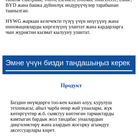
BYD жана башка дүйнөлүк өндүрүүчүлөр тарабынан
таанылган.
HYWG жаркын келечекти түзүү үчүн өнүгүүнү жана
инновацияларды киргизүүнү улантат жана кардарларга
чын жүрөктөн кызмат кылууну улантат.
Эмне үчүн бизди тандашыңыз керек
Продукт
Биздин өнүмдөргө тоо-кен казып алуу, курулуш
техникасы, айыл чарба өнөр жай унаалары, жүк
көтөргүчтөр ж.б. сыяктуу көптөгөн тармактарды
камтыган бардык жол тандабас унаалардын
дөңгөлөктөрү жана алардын жогорку агымдуу
аксессуарлары кирет.