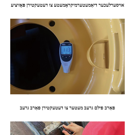
אויסערלעכער דיאַמעטערמיקראָמעטע צו דעטעקטירן פּאָזיציע
פאַרב פילם גרעב מעטער צו דעטעקטירן פאַרב גרעב