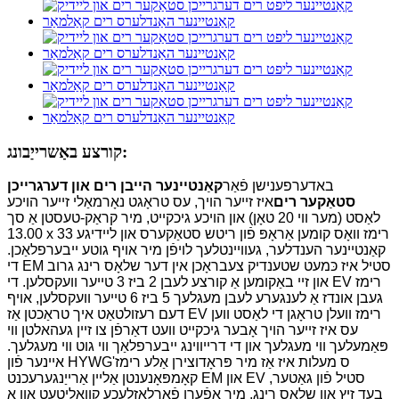
קורצע באַשרייַבונג:
באדערפענישן פֿאַר
קאַנטיינער הייבן רים און דערגרייכן
סטאַקער רים
איז זייער הויך, עס טראָגט נאָרמאַלי זייער הויכע
לאַסט (מער ווי 20 טאָן) און הויכע גיכקייט, מיר קראַק-טעסטן אַ סך
13.00 x 33 רימז וואָס קומען אַראָפּ פֿון ריטש סטאַקערס און ליידיגע
קאַנטיינער הענדלער, געוויינטלעך לויפֿן מיר אויף גוטע ייבערפלאַכן.
די EM סטיל איז כּמעט שטענדיק צעבראָכן אין דער שלאָס רינג גרוב
און זיי באַקומען אַ קורצע לעבן 2 ביז 3 טייער וועקסלען. די EV רימז
געבן אונדז אַ לענגערע לעבן מעגלעך 5 ביז 6 טייער וועקסלען, אויף
דעם רעזולטאַט איך טראַכטן אַז EV רימז וועלן טראָגן די לאַסט ווען
עס איז זייער הויך אָבער גיכקייט וועט דאַרפֿן צו זיין געהאלטן ווי
פּאַמעלעך ווי מעגלעך און די דרייווינג ייבערפלאַך ווי גוט ווי מעגלעך.
איינער פֿון HYWG'ס מעלות איז אַז מיר פּראָדוצירן אַלע רימז
קאָמפּאָנענטן אַליין אַרייַנגערעכנט EM און EV סטיל פֿון גאַטער,
בעד זיץ און שלאָס רינג, מיר אָפֿערן פֿאַרלאָזלעכע קוואַליטעט און אַ