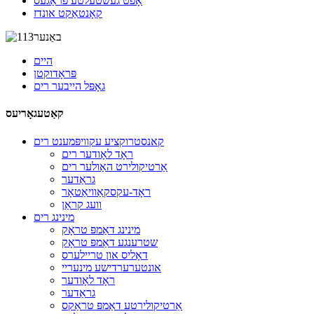
אָפֿט געשטעלטע פֿראַגעס
קאָנטאַקט אונדז
היים
פּראָדוקטן
גאָפּל הייבער רים
קאַטעגאָריעס
קאנסטרוקציע עקוויפּמענט רים
ראָד לאָודער רים
אַרטיקולירט האַולער רים
גראַדער
ראָד-עקסקאַוויאַטאָר
וועג קראַן
מינינג רים
מינינג דאַמפּ טראָק
שטרענגע דאַמפּ טראָק
דאָליס און טריילערס
אונטערערדישע מינעריי
ראָד לאָודער
גראַדער
אַרטיקולירטע דאַמפּ טראַקס