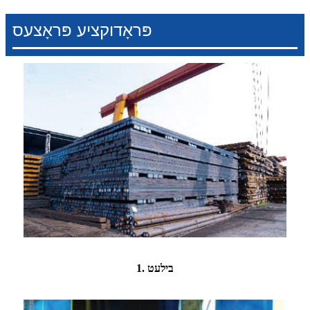
פּראָדוקציע פּראָצעס
1. בילעט