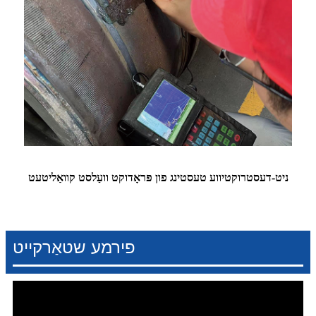
ניט-דעסטרוקטיווע טעסטינג פון פּראָדוקט וועַלסט קוואַליטעט
פירמע שטאַרקייט