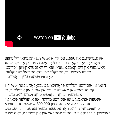
האָנגיואַן וויל גרופע (HYWG) איז געגרינדעט אין 1996, עס איז אַ
פאַכמאַן פאַבריקאַנט פון רים פֿאַר אַלע מינים פון אַוועק-די-וועג
מאַשינערי און רים קאַמפּאָונאַנץ, אַזאַ ווי קאַנסטראַקשאַן ויסריכט,
מיינינג מאַשינערי, פאָרקליפטס, ינדאַסטריאַל וועהיקלעס,
לאַנדווירטשאַפטלעך מאַשינערי.
HYWG האט אַוואַנסירטע וועַלדינג פּראָדוקציע טעכנאָלאָגיע פֿאַר
קאַנסטראַקשאַן מאַשינערי ווילז אין שטוב און אויסלאַנד, אַן
אינזשעניריע ראָד קאָוטינג פּראָדוקציע ליניע מיט די
אינטערנאַציאָנאַלע אַוואַנסירטע מדרגה, און אַ יערלעך פּלאַן און
פּראָדוקציע קאַפּאַציטעט פון 300,000 שטעלט, און האט אַ
פּראָווינציאַל-מדרגה ראָד עקספּערימענט צענטער, יקוויפּט מיט
פאַרשידן דורכקוק און טעסטינג ינסטראַמאַנץ און ויסריכט, וואָס גיט אַ