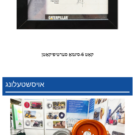
קאַט 6-סיגמאַ סערטיפיקאַטן
אויסשטעלונג