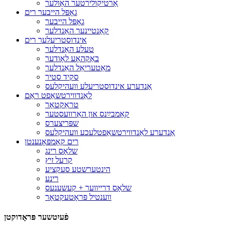
אַרטיקולירטער האַולער
גאָפּל הייבער רים
גאָפּל הייבער
קאַנטיינער האַנדלער
אינדוסטריעלער רים
טעלע האַנדלער
באַקהאָע לאָודער
מאַטעריאַל האַנדלער
סקיד סטיר
אַנדערע אינדוסטריעלע וועהיקלעס
לאַנדווירטשאַפט ראַם
טראַקטאָר
קאָמבײַנס און האַרוועסטער
שפּריצערס
אַנדערע לאַנדווירטשאַפטלעכע וועהיקלעס
רים קאָמפּאָנענטן
שלאָס רינג
קרעל זיץ
הינטערשטע סעקציע
רינע
שלאָס דרייווער + קעשענעס
ווענטיל פּראָטעקטאָר
פֿעיִטשער פּראָדוקטן