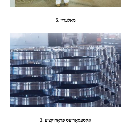
5. מאלעריי
3. אַקסעסאָריעס פּראָדוקציע