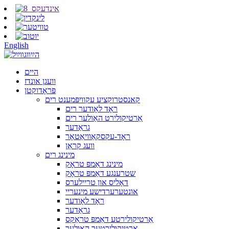
English
היים
וועגן אונדז
פּראָדוקטן
קאנסטרוקציע עקוויפּמענט רים
ראָד לאָודער רים
אַרטיקולירט האַולער רים
גראַדער
ראָד-עקסקאַוויאַטאָר
וועג קראַן
מינינג רים
מינינג דאַמפּ טראָק
שטרענגע דאַמפּ טראָק
דאָליס און טריילערס
אונטערערדישע מינעריי
ראָד לאָודער
גראַדער
אַרטיקולירטע דאַמפּ טראַקס
אַרטיקולירטער האַולער