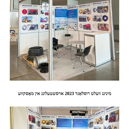
מינינג וועלט רוסלאַנד 2023 אויסשטעלונג אין מאָסקווע