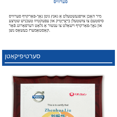
סערוויס
מיר האָבן אויפגעשטעלט אַ גאנץ גוטן נאָך-פאַרקויף סערוויס
סיסטעם צו צושטעלן בייַצייַטיק און עפעקטיוו טעכניש שטיצע
און נאָך-פאַרקויף וישאַלט צו ענשור אַ גלאַט דערפאַרונג פֿאַר
קאַסטאַמערז בעשאַס נוצן.
סערטיפיקאַטן