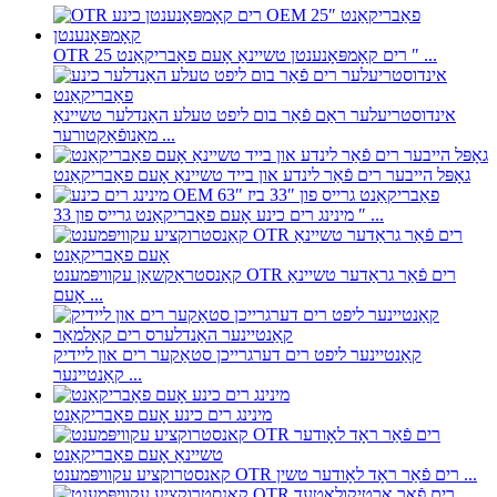
OTR רים קאָמפּאָנענטן טשיינאַ אָעם פאַבריקאַנט 25 ″ ...
אינדוסטריעלער ראַם פֿאַר בום ליפט טעלע האַנדלער טשיינאַ
מאַנופֿאַקטורער ...
גאָפּל הייבער רים פֿאַר לינדע און בייד טשיינאַ אָעם פאַבריקאַנט
מינינג רים כינע אָעם פאַבריקאַנט גרייס פון 33 ″ ...
קאַנסטראַקשאַן עקוויפּמענט OTR רים פֿאַר גראַדער טשיינאַ
אָעם ...
קאַנטיינער ליפט רים דערגרייכן סטאַקער רים און ליידיק
קאַנטיינער ...
מינינג רים כינע אָעם פאַבריקאַנט
קאנסטרוקציע עקוויפּמענט OTR רים פֿאַר ראָד לאָודער טשין ...