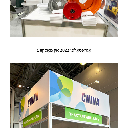
אַגראָסאַלאָן 2022 אין מאָסקווע