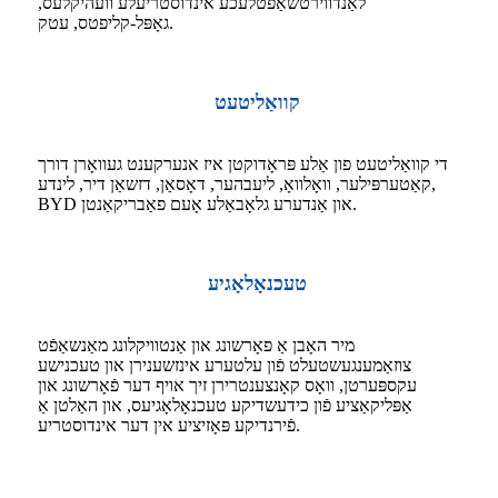
לאַנדווירטשאַפטלעכע אינדוסטריעלע וועהיקלעס,
גאָפּל-קליפטס, עטק.
קוואַליטעט
די קוואַליטעט פון אַלע פּראָדוקטן איז אנערקענט געוואָרן דורך
קאַטערפּילער, וואָלוואָ, ליעבהער, דאָסאַן, דזשאַן דיר, לינדע,
BYD און אַנדערע גלאָבאַלע אָעם פאַבריקאַנטן.
טעכנאָלאָגיע
מיר האָבן אַ פאָרשונג און אַנטוויקלונג מאַנשאַפֿט
צוזאַמענגעשטעלט פֿון עלטערע אינזשענירן און טעכנישע
עקספּערטן, וואָס קאָנצענטרירן זיך אויף דער פֿאָרשונג און
אַפּליקאַציע פֿון כידעשדיקע טעכנאָלאָגיעס, און האַלטן אַ
פֿירנדיקע פּאָזיציע אין דער אינדוסטריע.