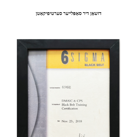
דזשאַן דיר סאַפּלייער סערטיפיקאַטן