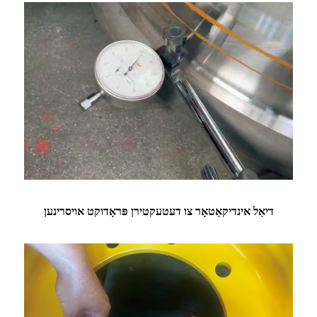
דיאַל אינדיקאַטאָר צו דעטעקטירן פּראָדוקט אויסרינען