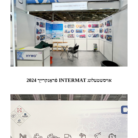
2024 פֿראַנקרייַך INTERMAT אויסשטעלונג