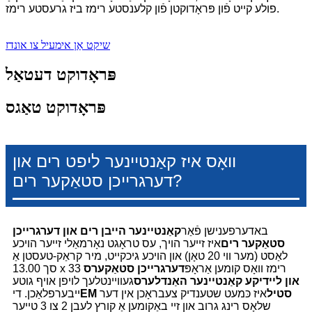
פולע קייט פֿון פּראָדוקטן פֿון קלענסטע רימז ביז גרעסטע רימז.
שיקט אַן אימעיל צו אונדז
פּראָדוקט דעטאַל
פּראָדוקט טאַגס
וואָס איז קאַנטיינער ליפט רים און
דערגרייכן סטאַקער רים?
באדערפענישן פֿאַר
קאַנטיינער הייבן רים און דערגרייכן
סטאַקער רים
איז זייער הויך, עס טראָגט נאָרמאַלי זייער הויכע
לאַסט (מער ווי 20 טאָן) און הויכע גיכקייט, מיר קראַק-טעסטן אַ
סך 13.00 x 33 רימז וואָס קומען אַראָפּ
דערגרייכן סטאַקערס
און ליידיקע קאַנטיינער האַנדלערס
געוויינטלעך לויפן אויף גוטע
EM סטיל
איז כּמעט שטענדיק צעבראָכן אין דער
ייבערפלאַכן. די
שלאָס רינג גרוב און זיי באַקומען אַ קורץ לעבן 2 צו 3 טייער