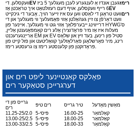
EV רימז
געבן אונדז אַ לענגערע לעבן מעגלעך 5 ביז
וועקסלען. די
EV
6 רייף וועקסלען, אויף דעם רעזולטאַט איך טראַכטן אַז
רים
וועט טראָגן די לאַסט ווען עס איז זייער הויך, אָבער די גיכקייט
וועט דאַרפֿן צו זיין געהאַלטן אַזוי פּאַמעלעך ווי מעגלעך און די
דרייווינג ייבערפלאַך אַזוי גוט ווי מעגלעך. איינער פון HYWG'ס
מעלות איז אַז מיר פּראָדוצירן אַלע רים קאָמפּאָנענטן אַליין,
אַרייַנגערעכנט EM און EV סטיל פון רינען, בעד זיץ און שלאָס
רינג, מיר פאָרשלאָגן פאַרלאָזלעך קוואַליטעט און פול קייט פון
פּראָדוקטן פון קלענסטע רימז צו גרעסטע רימז.
פאָלקס קאַנטיינער ליפט רים און
דערגרייכן סטאַקער רים
גרייס פון די
מאַשין מאָדעל
טיר גרייס
רים טיפּ
רים
קאַלמאַר
16.00-25
5-פּיסי
11.25-25/2.0
קאַלמאַר
18.00-25
5-פּיסי
13.00-25/2.5
קאַלמאַר
18.00-33
5-פּיסי
13.00-33/2.5