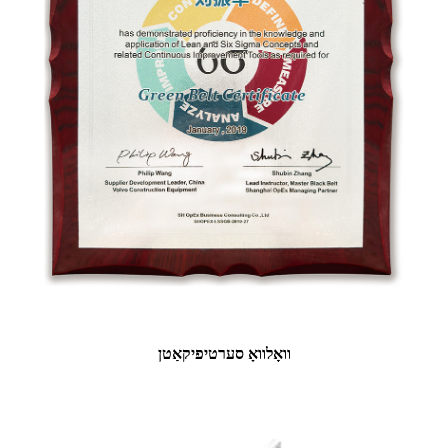
וואָלוואָ סערטיפיקאַטן