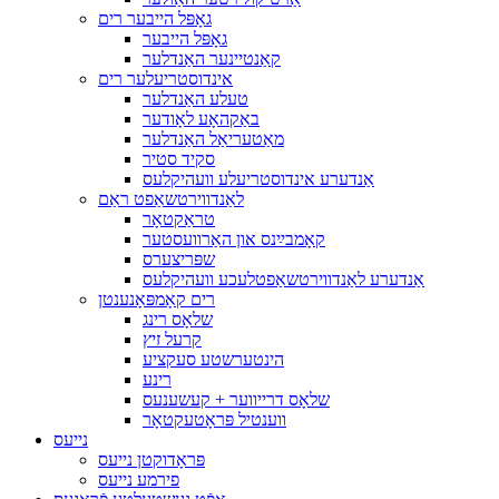
גאָפּל הייבער רים
גאָפּל הייבער
קאַנטיינער האַנדלער
אינדוסטריעלער רים
טעלע האַנדלער
באַקהאָע לאָודער
מאַטעריאַל האַנדלער
סקיד סטיר
אַנדערע אינדוסטריעלע וועהיקלעס
לאַנדווירטשאַפט ראַם
טראַקטאָר
קאָמבײַנס און האַרוועסטער
שפּריצערס
אַנדערע לאַנדווירטשאַפטלעכע וועהיקלעס
רים קאָמפּאָנענטן
שלאָס רינג
קרעל זיץ
הינטערשטע סעקציע
רינע
שלאָס דרייווער + קעשענעס
ווענטיל פּראָטעקטאָר
נייעס
פּראָדוקטן נייעס
פירמע נייעס