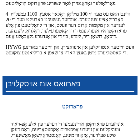
פאַרלאָזלעך גאַראַנטירן פֿאַר ינשורינג פּראָדוקט קוואַליטעט.
היינט האט עס מער ווי 100 מיליאָן דאָלאַר אַסעץ, 1100 עמפּלוייז, 4
פאַבריקאַציע צענטערס. אונדזער געשעפט באדעקט מער ווי 20
לענדער און מקומות אַרום דער וועלט, און די קוואַליטעט פון אַלע
פּראָדוקטן איז אנערקענט דורך קאַטערפּילער, וואָלוואָ, ליעבהער,
דוסאַן, דזשאָן דיר, לינדע, ביי די און אַנדערע גלאָבאַלע אָעם.
HYWG וועט ווייטער אנטוויקלען און אינוואצירן, און ווייטער באדינען
די קאסטומערס מיטן גאנצן הארץ צו שאפן א בריליאנטע צוקונפט.
פארוואס אונז אויסקלויבן
פּראָדוקט
אונדזערע פּראָדוקטן אַרייַננעמען די רעדער פון אַלע אָפֿ-ראָוד
וועהיקלעס און זייערע אַפּסטרים אַקסעסאָריעס, וואָס דעקן
פילע פעלדער, אַזאַ ווי מינינג, קאַנסטראַקשאַן מאַשינערי,