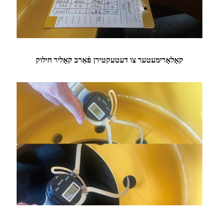
קאָלאָרימעטער צו דעטעקטירן פֿאַרב קאָליר חילוק