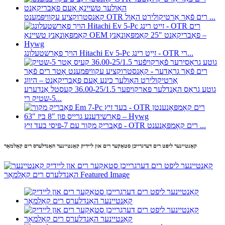
קאנסטרוקציע עקוויפּמענט OTR רים פֿאַר אַרטיקולירט האַול ...
הויך פאָרשטעלונג Hitachi Ev 5-Pc זייַט רינג - OTR רי...
גוטע גראָס האַנדלער פארקויפער 36.00-25/1.5 קעסטל אַנדערע
5-שטיק רי...
פאַבריק מקור עם 7-פּיסי בעד זיץ - OTR רים קאָמפּאָנענט ...
קאַנטיינער ליפט רים דערגרייכן סטאַקער רים און ליידיק קאַנטיינער האַנדלערס רים קאַלמאַר