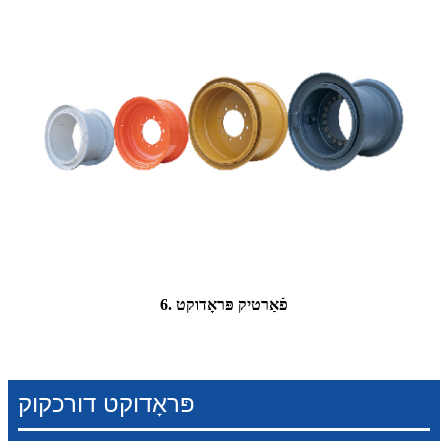
6. פֿאַרטיק פּראָדוקט
פּראָדוקט דורכקוק