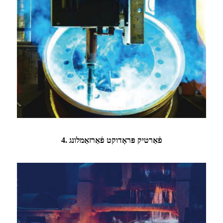
4. פֿאַרטיק פּראָדוקט פֿאַרזאַמלונג