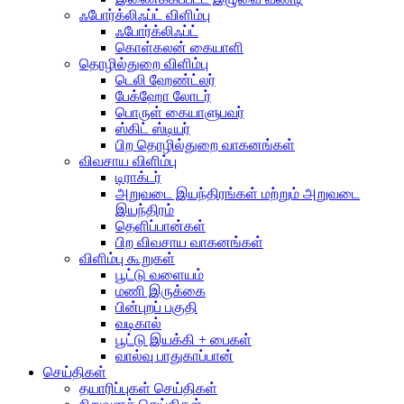
ஃபோர்க்லிஃப்ட் விளிம்பு
ஃபோர்க்லிஃப்ட்
கொள்கலன் கையாளி
தொழில்துறை விளிம்பு
டெலி ஹேண்ட்லர்
பேக்ஹோ லோடர்
பொருள் கையாளுபவர்
ஸ்கிட் ஸ்டியர்
பிற தொழில்துறை வாகனங்கள்
விவசாய விளிம்பு
டிராக்டர்
அறுவடை இயந்திரங்கள் மற்றும் அறுவடை
இயந்திரம்
தெளிப்பான்கள்
பிற விவசாய வாகனங்கள்
விளிம்பு கூறுகள்
பூட்டு வளையம்
மணி இருக்கை
பின்புறப் பகுதி
வடிகால்
பூட்டு இயக்கி + பைகள்
வால்வு பாதுகாப்பான்
செய்திகள்
தயாரிப்புகள் செய்திகள்