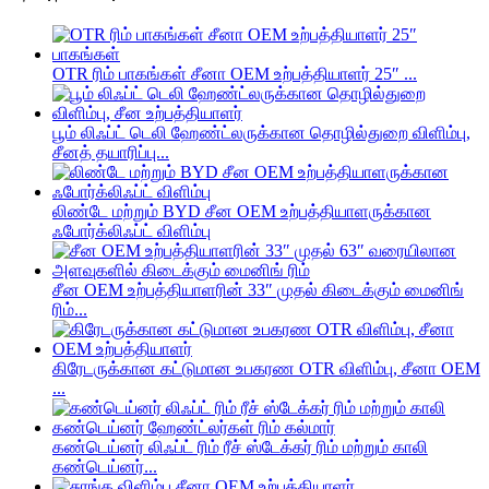
OTR ரிம் பாகங்கள் சீனா OEM உற்பத்தியாளர் 25″ ...
பூம் லிஃப்ட் டெலி ஹேண்ட்லருக்கான தொழில்துறை விளிம்பு,
சீனத் தயாரிப்பு...
லிண்டே மற்றும் BYD சீன OEM உற்பத்தியாளருக்கான
ஃபோர்க்லிஃப்ட் விளிம்பு
சீன OEM உற்பத்தியாளரின் 33″ முதல் கிடைக்கும் மைனிங்
ரிம்...
கிரேடருக்கான கட்டுமான உபகரண OTR விளிம்பு, சீனா OEM
...
கண்டெய்னர் லிஃப்ட் ரிம் ரீச் ஸ்டேக்கர் ரிம் மற்றும் காலி
கண்டெய்னர்...