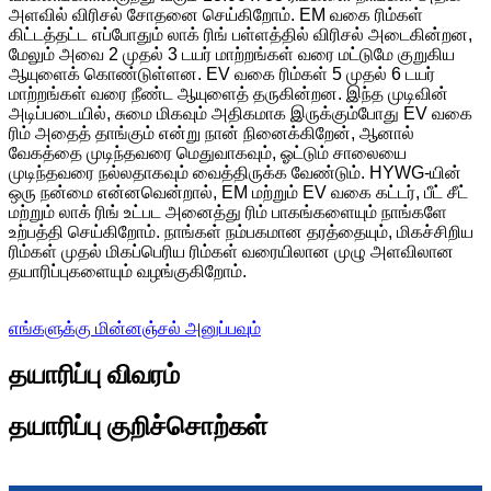
அளவில் விரிசல் சோதனை செய்கிறோம். EM வகை ரிம்கள்
கிட்டத்தட்ட எப்போதும் லாக் ரிங் பள்ளத்தில் விரிசல் அடைகின்றன,
மேலும் அவை 2 முதல் 3 டயர் மாற்றங்கள் வரை மட்டுமே குறுகிய
ஆயுளைக் கொண்டுள்ளன. EV வகை ரிம்கள் 5 முதல் 6 டயர்
மாற்றங்கள் வரை நீண்ட ஆயுளைத் தருகின்றன. இந்த முடிவின்
அடிப்படையில், சுமை மிகவும் அதிகமாக இருக்கும்போது EV வகை
ரிம் அதைத் தாங்கும் என்று நான் நினைக்கிறேன், ஆனால்
வேகத்தை முடிந்தவரை மெதுவாகவும், ஓட்டும் சாலையை
முடிந்தவரை நல்லதாகவும் வைத்திருக்க வேண்டும். HYWG-யின்
ஒரு நன்மை என்னவென்றால், EM மற்றும் EV வகை கட்டர், பீட் சீட்
மற்றும் லாக் ரிங் உட்பட அனைத்து ரிம் பாகங்களையும் நாங்களே
உற்பத்தி செய்கிறோம். நாங்கள் நம்பகமான தரத்தையும், மிகச்சிறிய
ரிம்கள் முதல் மிகப்பெரிய ரிம்கள் வரையிலான முழு அளவிலான
தயாரிப்புகளையும் வழங்குகிறோம்.
எங்களுக்கு மின்னஞ்சல் அனுப்பவும்
தயாரிப்பு விவரம்
தயாரிப்பு குறிச்சொற்கள்