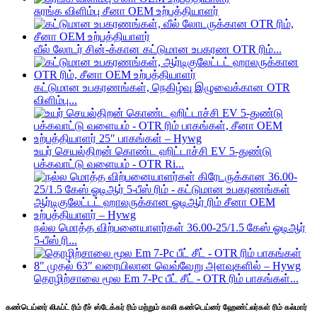
சுரங்க விளிம்பு சீனா OEM உற்பத்தியாளர்
வீல் லோடர் சின்-க்கான கட்டுமான உபகரண OTR ரிம்...
கட்டுமான உபகரணங்கள், நெகிழ்வு இழுவைக்கான OTR
விளிம்பு...
உயர் செயல்திறன் கொண்ட ஹிட்டாச்சி EV 5-துண்டு
பக்கவாட்டு வளையம் - OTR Ri...
நல்ல மொத்த விற்பனையாளர்கள் 36.00-25/1.5 கேஸ் ஓடிஆர்
5-பீஸ் ரி...
தொழிற்சாலை மூல Em 7-Pc பீட் சீட் - OTR ரிம் பாகங்கள்...
கண்டெய்னர் லிஃப்ட் ரிம் ரீச் ஸ்டேக்கர் ரிம் மற்றும் காலி கண்டெய்னர் ஹேண்ட்லர்கள் ரிம் கல்மார்