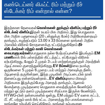
கண்டெய்னர் லிஃப்ட் ரிம் மற்றும் ரீச்
ஸ்டேக்கர் ரிம் என்றால் என்ன?
இதற்கான தேவைகள்
கொள்கலன் தூக்கும் விளிம்பு மற்றும் ரீச்
ஸ்டேக்கர் விளிம்பு
இதன் உயரம் மிக அதிகம், இது பொதுவாக
மிக அதிக பளுவையும் (20 டன்னுக்கு மேல்) அதிவேகத்தையும்
தாங்கும், கழற்றப்படும் 13.00 x 33 ரிம்களை நாங்கள் அதிக
அளவில் விரிசல் சோதனைக்கு உட்படுத்துகிறோம்.
ரீச்
ஸ்டேக்கர்கள் மற்றும் காலி கொள்கலன்
கையாளுபவர்கள்
பொதுவாக நல்ல மேற்பரப்புகளில் இயங்கும்.
EM
பாணி
லாக் ரிங் பள்ளத்தில் கிட்டத்தட்ட எப்போதும் விரிசல்
ஏற்படுகிறது, மேலும் 2 முதல் 3 டயர் மாற்றங்களுக்குள் அவற்றின்
ஆயுட்காலம் குறைந்துவிடுகிறது.
EV ரிம்கள்
இவை நமக்கு
ஒருவேளை 5 முதல் 6 முறை டயர் மாற்றும் அளவுக்கு நீண்ட
ஆயுளைத் தருகின்றன, இந்த முடிவின் அடிப்படையில் நான்
நினைப்பது என்னவென்றால்...
EV விளிம்பு
சுமை மிகவும்
அதிகமாக இருக்கும்போது அதைத் தாங்கும், ஆனால்
வேகத்தை முடிந்தவரை மெதுவாக வைத்திருக்க வேண்டும்
மற்றும் ஓட்டும் தளம் முடிந்தவரை சிறப்பாக இருக்க வேண்டும்.
HYWG-யின் நன்மைகளில் ஒன்று, EM மற்றும் EV வகை கட்டர்,
பீட் சீட் மற்றும் லாக் ரிங் உட்பட அனைத்து ரிம் பாகங்களையும்
நாங்களே உற்பத்தி செய்கிறோம். நாங்கள் நம்பகமான