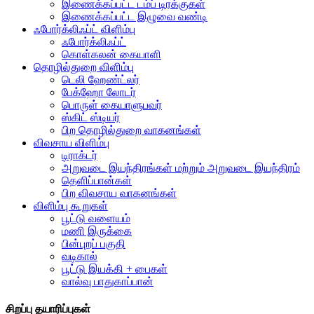
இணைக்கப்பட்ட டம்ப் டிரக்குகள்
இணைக்கப்பட்ட இழுவை வண்டி
ஃபோர்க்லிஃப்ட் விளிம்பு
ஃபோர்க்லிஃப்ட்
கொள்கலன் கையாளி
தொழில்துறை விளிம்பு
டெலி ஹேண்ட்லர்
பேக்ஹோ லோடர்
பொருள் கையாளுபவர்
ஸ்கிட் ஸ்டியர்
பிற தொழில்துறை வாகனங்கள்
விவசாய விளிம்பு
டிராக்டர்
அறுவடை இயந்திரங்கள் மற்றும் அறுவடை இயந்திரம்
தெளிப்பான்கள்
பிற விவசாய வாகனங்கள்
விளிம்பு கூறுகள்
பூட்டு வளையம்
மணி இருக்கை
பின்புறப் பகுதி
வடிகால்
பூட்டு இயக்கி + பைகள்
வால்வு பாதுகாப்பான்
சிறப்பு தயாரிப்புகள்