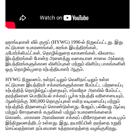
ஹாங்யுவான் வீல் குரூப் (HYWG) 1996-ல் நிறுவப்பட்டது. இது
கட்டுமான உபகரணங்கள், சுரங்க இயந்திரங்கள்,
ஃபோர்க்லிஃப்ட்கள், தொழில்துறை வாகனங்கள், விவசாய
இயந்திரங்கள் போன்ற அனைத்து வகையான சாலை அல்லாத
இயந்திரங்களுக்கான விளிம்புகள் மற்றும் விளிம்பு பாகங்களின்
ஒரு தொழில்முறை உற்பத்தியாளர் ஆகும்.
HYWG நிறுவனம், உள்நாட்டிலும் வெளிநாட்டிலும் உள்ள
கட்டுமான இயந்திரச் சக்கரங்களுக்கான மேம்பட்ட பற்றவைப்பு
உற்பத்தித் தொழில்நுட்பத்தையும், சர்வதேச அளவில் மேம்பட்ட
தரத்திலான பொறியியல் சக்கரப் பூச்சு உற்பத்தி வரிசையையும்,
ஆண்டுக்கு 300,000 தொகுப்புகள் என்ற வடிவமைப்பு மற்றும்
உற்பத்தித் திறனையும் கொண்டுள்ளது. மேலும், பல்வேறு ஆய்வு
மற்றும் சோதனைக் கருவிகள் மற்றும் உபகரணங்களைக்
கொண்ட மாகாண அளவிலான சக்கரப் பரிசோதனை மையமும்
இந்நிறுவனத்திடம் உள்ளது. இது, தயாரிப்பின் தரத்தை உறுதி
செய்வதற்கான நம்பகமான உத்தரவாதத்தை வழங்குகிறது.