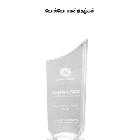
வோல்வோ சான்றிதழ்கள்