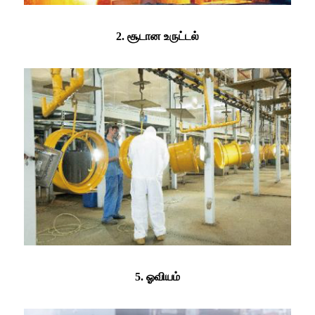
2. சூடான உருட்டல்
5. ஓவியம்