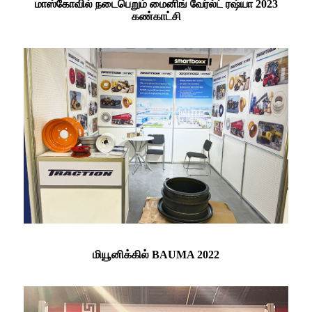
மாஸ்கோவில் நடைபெறும் மைனிங் வேர்ல்ட் ரஷ்யா 2023
கண்காட்சி
மியூனிக்கில் BAUMA 2022