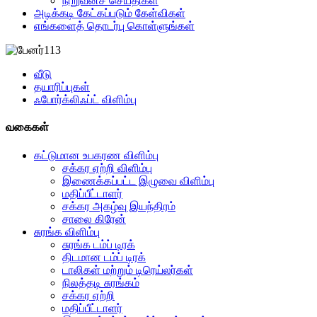
நிறுவனச் செய்திகள்
அடிக்கடி கேட்கப்படும் கேள்விகள்
எங்களைத் தொடர்பு கொள்ளுங்கள்
வீடு
தயாரிப்புகள்
ஃபோர்க்லிஃப்ட் விளிம்பு
வகைகள்
கட்டுமான உபகரண விளிம்பு
சக்கர ஏற்றி விளிம்பு
இணைக்கப்பட்ட இழுவை விளிம்பு
மதிப்பீட்டாளர்
சக்கர அகழ்வு இயந்திரம்
சாலை கிரேன்
சுரங்க விளிம்பு
சுரங்க டம்ப் டிரக்
திடமான டம்ப் டிரக்
டாலிகள் மற்றும் டிரெய்லர்கள்
நிலத்தடி சுரங்கம்
சக்கர ஏற்றி
மதிப்பீட்டாளர்