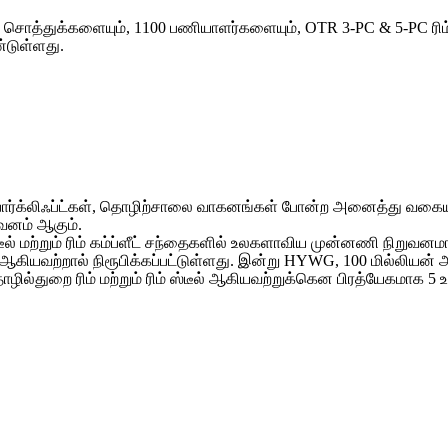
துக்களையும், 1100 பணியாளர்களையும், OTR 3-PC & 5-PC ரிம், ஃபோர்
டுள்ளது.
போர்க்லிஃப்ட்கள், தொழிற்சாலை வாகனங்கள் போன்ற அனைத்து வகைய
வனம் ஆகும்.
டீல் மற்றும் ரிம் கம்ப்ளீட் சந்தைகளில் உலகளாவிய முன்னணி நிறு
G ஆகியவற்றால் நிரூபிக்கப்பட்டுள்ளது. இன்று HYWG, 100 மில்லியன
, தொழில்துறை ரிம் மற்றும் ரிம் ஸ்டீல் ஆகியவற்றுக்கென பிரத்யேகமா