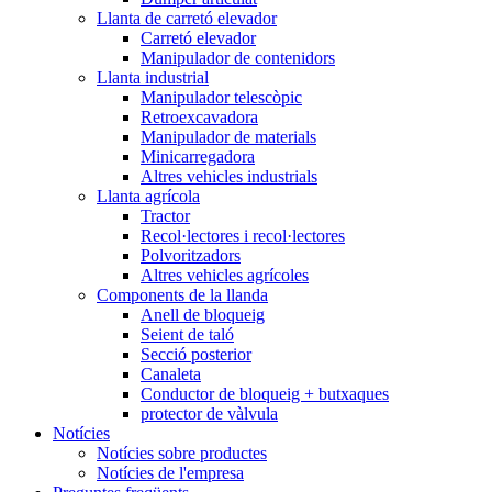
Llanta de carretó elevador
Carretó elevador
Manipulador de contenidors
Llanta industrial
Manipulador telescòpic
Retroexcavadora
Manipulador de materials
Minicarregadora
Altres vehicles industrials
Llanta agrícola
Tractor
Recol·lectores i recol·lectores
Polvoritzadors
Altres vehicles agrícoles
Components de la llanda
Anell de bloqueig
Seient de taló
Secció posterior
Canaleta
Conductor de bloqueig + butxaques
protector de vàlvula
Notícies
Notícies sobre productes
Notícies de l'empresa