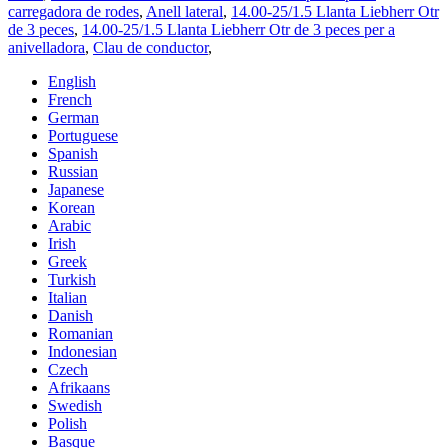
carregadora de rodes
,
Anell lateral
,
14.00-25/1.5 Llanta Liebherr Otr
de 3 peces
,
14.00-25/1.5 Llanta Liebherr Otr de 3 peces per a
anivelladora
,
Clau de conductor
,
English
French
German
Portuguese
Spanish
Russian
Japanese
Korean
Arabic
Irish
Greek
Turkish
Italian
Danish
Romanian
Indonesian
Czech
Afrikaans
Swedish
Polish
Basque