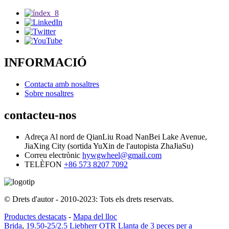
INFORMACIÓ
Contacta amb nosaltres
Sobre nosaltres
contacteu-nos
Adreça
Al nord de QianLiu Road NanBei Lake Avenue,
JiaXing City (sortida YuXin de l'autopista ZhaJiaSu)
Correu electrònic
hywgwheel@gmail.com
TELÈFON
+86 573 8207 7092
© Drets d'autor - 2010-2023: Tots els drets reservats.
Productes destacats
-
Mapa del lloc
Brida
,
19.50-25/2.5 Liebherr OTR Llanta de 3 peces per a