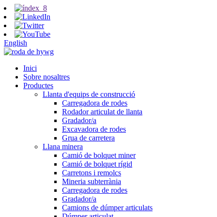
English
Inici
Sobre nosaltres
Productes
Llanta d'equips de construcció
Carregadora de rodes
Rodador articulat de llanta
Gradador/a
Excavadora de rodes
Grua de carretera
Llana minera
Camió de bolquet miner
Camió de bolquet rígid
Carretons i remolcs
Mineria subterrània
Carregadora de rodes
Gradador/a
Camions de dúmper articulats
Dúmper articulat