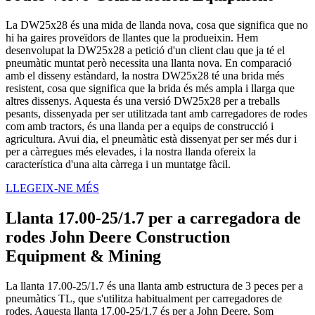
La DW25x28 és una mida de llanda nova, cosa que significa que no
hi ha gaires proveïdors de llantes que la produeixin. Hem
desenvolupat la DW25x28 a petició d'un client clau que ja té el
pneumàtic muntat però necessita una llanta nova. En comparació
amb el disseny estàndard, la nostra DW25x28 té una brida més
resistent, cosa que significa que la brida és més ampla i llarga que
altres dissenys. Aquesta és una versió DW25x28 per a treballs
pesants, dissenyada per ser utilitzada tant amb carregadores de rodes
com amb tractors, és una llanda per a equips de construcció i
agricultura. Avui dia, el pneumàtic està dissenyat per ser més dur i
per a càrregues més elevades, i la nostra llanda ofereix la
característica d'una alta càrrega i un muntatge fàcil.
LLEGEIX-NE MÉS
Llanta 17.00-25/1.7 per a carregadora de
rodes John Deere Construction
Equipment & Mining
La llanta 17.00-25/1.7 és una llanta amb estructura de 3 peces per a
pneumàtics TL, que s'utilitza habitualment per carregadores de
rodes. Aquesta llanta 17.00-25/1.7 és per a John Deere. Som