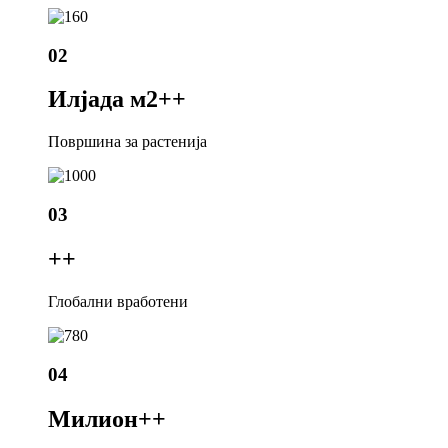
02
Илјада м2+
+
Површина за растенија
03
+
+
Глобални вработени
04
Милион+
+