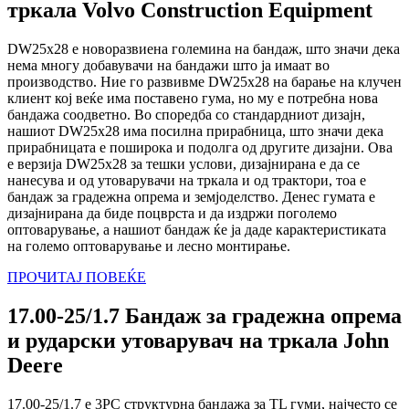
тркала Volvo Construction Equipment
DW25x28 е новоразвиена големина на бандаж, што значи дека
нема многу добавувачи на бандажи што ја имаат во
производство. Ние го развивме DW25x28 на барање на клучен
клиент кој веќе има поставено гума, но му е потребна нова
бандажа соодветно. Во споредба со стандардниот дизајн,
нашиот DW25x28 има посилна прирабница, што значи дека
прирабницата е поширока и подолга од другите дизајни. Ова
е верзија DW25x28 за тешки услови, дизајнирана е да се
нанесува и од утоварувачи на тркала и од трактори, тоа е
бандаж за градежна опрема и земјоделство. Денес гумата е
дизајнирана да биде поцврста и да издржи поголемо
оптоварување, а нашиот бандаж ќе ја даде карактеристиката
на големо оптоварување и лесно монтирање.
ПРОЧИТАЈ ПОВЕЌЕ
17.00-25/1.7 Бандаж за градежна опрема
и рударски утоварувач на тркала John
Deere
17.00-25/1.7 е 3PC структурна бандажа за TL гуми, најчесто се