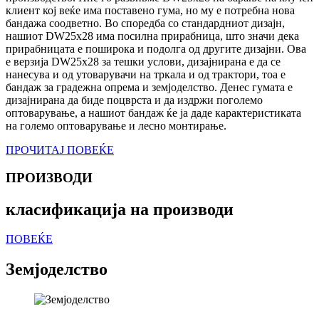
клиент кој веќе има поставено гума, но му е потребна нова
бандажа соодветно. Во споредба со стандардниот дизајн,
нашиот DW25x28 има посилна прирабница, што значи дека
прирабницата е поширока и подолга од другите дизајни. Ова
е верзија DW25x28 за тешки услови, дизајнирана е да се
нанесува и од утоварувачи на тркала и од трактори, тоа е
бандаж за градежна опрема и земјоделство. Денес гумата е
дизајнирана да биде поцврста и да издржи поголемо
оптоварување, а нашиот бандаж ќе ја даде карактеристиката
на големо оптоварување и лесно монтирање.
ПРОЧИТАЈ ПОВЕЌЕ
ПРОИЗВОДИ
класификација на производи
ПОВЕЌЕ
Земјоделство