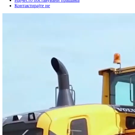
Најчесто поставувани прашања
Контактирајте не