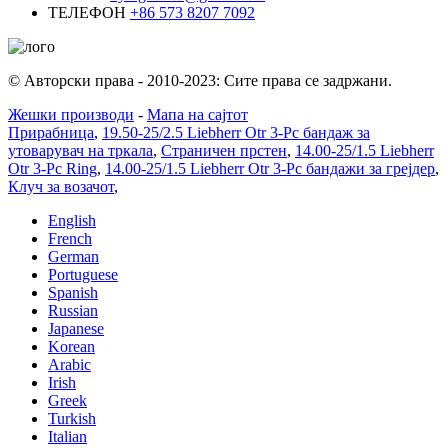
ТЕЛЕФОН
+86 573 8207 7092
© Авторски права - 2010-2023: Сите права се задржани.
Жешки производи
-
Мапа на сајтот
Прирабница
,
19.50-25/2.5 Liebherr Otr 3-Pc бандаж за
утоварувач на тркала
,
Страничен прстен
,
14.00-25/1.5 Liebherr
Otr 3-Pc Ring
,
14.00-25/1.5 Liebherr Otr 3-Pc бандажи за грејдер
,
Клуч за возачот
,
English
French
German
Portuguese
Spanish
Russian
Japanese
Korean
Arabic
Irish
Greek
Turkish
Italian