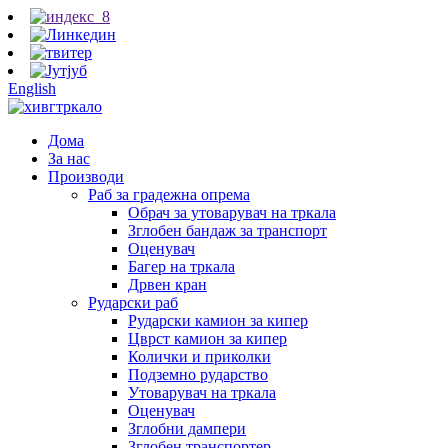
English
Дома
За нас
Производи
Раб за градежна опрема
Обрач за утоварувач на тркала
Зглобен бандаж за транспорт
Оценувач
Багер на тркала
Дрвен кран
Рударски раб
Рударски камион за кипер
Цврст камион за кипер
Колички и приколки
Подземно рударство
Утоварувач на тркала
Оценувач
Зглобни дампери
Зглобен транспортер