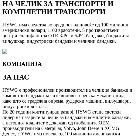
НА ЧЕЛИК ЗА ТРАНСПОРТИ И
КОМПЛЕТНИ ТРАНСПОРТИ
HYWG има средства во вредност од повеќе од 100 милиони
американски долари, 1100 вработени, 5 производствени
центри специјално за OTR 3-PC и 5-PC бандажи, бандажи за
виљушкар, индустриски бандажи и челични бандажи.
КОМПАНИЈА
ЗА НАС
HYWG е професионален производител на челик за бандажи и
комплетни бандажи за сите видови теренска механизација,
како што се градежна опрема, рударски машини, виљушкари,
индустриски возила.
По 20 години континуиран развој, HYWG стана светски
лидер на пазарите за челик за бандажи и комплетни бандажи,
а неговиот квалитет е докажан од глобалните OEM
производители на Caterpillar, Volvo, John Deere и XCMG.
Денес, HYWG има повеќе од 100 милиони американски