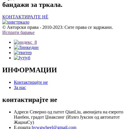
бандажи за тркала.
КОНТАКТИРАЈТЕ НÈ
© Авторски права - 2010-2023: Сите права се задржани.
Испрати барање
ИНФОРМАЦИИ
Контактирајте не
За нас
контактирајте не
Адреси
Северно од патот QianLiu, авенијата на езерото
Нанбеи, градот Џиаксинг (Излез Јуксин од автопатот
ЖаџиаСу)
Е-пошта
hywgwheel@gmail.com