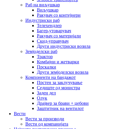
Раб на виљушкар
Виљушкар
Ракувач со контејнери
Индустриски раб
Телехендлер
Багер-утоварувач
Ракувач со материјали
Скид-управувач
Други индустриски возила
Земјоделски раб
Трактор
Комбајни и жетварки
Прскалки
Други земјоделски возила
Компоненти на бандажот
Прстен за заклучување
Седиште од монистра
Заден дел
Олук
Драјвер за брави + џебови
Заштитник на вентилот
Вести
Вести за производи
Вести од компанијата