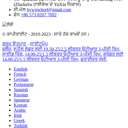
(ZhaJiaSu ਹਾਈਵੇਅ ਦੇ YuXin ਨਿਕਾਸ)
ਈ-ਮੇਲ
hywgwheel@gmail.com
ਫ਼ੋਨ
+86 573 8207 7092
© ਕਾਪੀਰਾਈਟ - 2010-2023 : ਸਾਰੇ ਹੱਕ ਰਾਖਵੇਂ ਹਨ।
ਗਰਮ ਉਤਪਾਦ
-
ਸਾਈਟਮੈਪ
ਫਲੈਂਜ
,
ਵ੍ਹੀਲ ਲੋਡਰ ਲਈ 19.50-25/2.5 ਲੀਬਰਰ ਓਟੀਆਰ 3-ਪੀਸੀ ਰਿਮ
,
ਸਾਈਡ ਰਿੰਗ
,
14.00-25/1.5 ਲੀਬਰਰ ਓਟੀਆਰ 3-ਪੀਸੀ ਰਿਮ
,
ਗ੍ਰੇਡਰ ਲਈ
14.00-25/1.5 ਲੀਬਰਰ ਓਟੀਆਰ 3-ਪੀਸੀ ਰਿਮ
,
ਡਰਾਈਵਰ ਕੁੰਜੀ
,
English
French
German
Portuguese
Spanish
Russian
Japanese
Korean
Arabic
Irish
Greek
Turkish