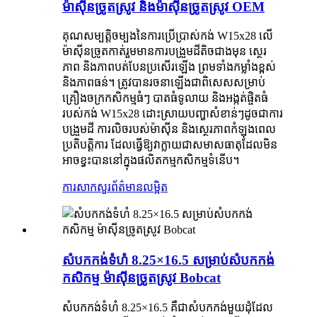
ម៉ាស៊ីនច្រូតស្រូវ និងម៉ាស៊ីនច្រូតស្រូវ OEM
គុណសម្បត្តិចម្បងនៃការប្រើប្រាស់កង់ W15x28 លើ
ម៉ាស៊ីនច្រូតកាត់រួមមានការបង្រួមដីតិចជាងមុន ស្ថេរ
ភាព និងភាពបត់បែនប្រសើរឡើង ព្រមទាំងកម្លាំងខ្ពស់
និងភាពធន់។ ត្រូវបានរចនាឡើងជាពិសេសសម្រាប់
គ្រឿងចក្រកសិកម្មធំៗ បាតធំទូលាយ និងអង្កត់ផ្ចិតធំ
របស់កង់ W15x28 ដោះស្រាយបញ្ហាសំខាន់ៗដូចជាការ
បង្រួមដី ការលិចរបស់ម៉ាស៊ីន និងស្ថេរភាពកំឡុងពេល
ប្រតិបត្តិការ ដែលធ្វើឱ្យវាក្លាយជាសមាសធាតុដែលមិន
អាចខ្វះបាននៅក្នុងផលិតកម្មកសិកម្មទំនើប។
ការសាកសួរ
ព័ត៌មានលម្អិត
សំបកកង់ទំហំ 8.25×16.5 សម្រាប់សំបកកង់
កសិកម្ម ម៉ាស៊ីនច្រូតស្រូវ Bobcat
សំបកកង់ទំហំ 8.25×16.5 គឺជាសំបកកង់មួយដុំដែល