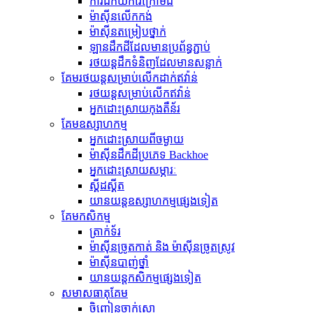
ការជីកយករ៉ែក្រោមដី
ម៉ាស៊ីន​លើក​កង់
ម៉ាស៊ីន​តម្រៀប​ថ្នាក់
ឡានដឹកដីដែលមានប្រព័ន្ធភ្ជាប់
រថយន្ត​ដឹក​ទំនិញ​ដែល​មាន​សន្លាក់​
គែមរថយន្តសម្រាប់លើកដាក់ឥវ៉ាន់
រថយន្ត​សម្រាប់​លើក​ឥវ៉ាន់
អ្នកដោះស្រាយកុងតឺន័រ
គែមឧស្សាហកម្ម
អ្នកដោះស្រាយពីចម្ងាយ
ម៉ាស៊ីន​ដឹក​ដី​ប្រភេទ Backhoe
អ្នកដោះស្រាយសម្ភារៈ
ស្គីដស្គីត
យានយន្តឧស្សាហកម្មផ្សេងទៀត
គែមកសិកម្ម
ត្រាក់ទ័រ
ម៉ាស៊ីនច្រូតកាត់ និង ម៉ាស៊ីនច្រូតស្រូវ
ម៉ាស៊ីនបាញ់ថ្នាំ
យានយន្តកសិកម្មផ្សេងទៀត
សមាសធាតុ​គែម
ចិញ្ចៀនចាក់សោ