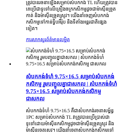
ត្រូវបានរចនាឡើងសម្រាប់សំបកកង់ TL ហើយត្រូវបាន
គេប្រើជាទូទៅលើគ្រឿងចក្រកសិកម្មដូចជាម៉ាស៊ីនច្រូត
កាត់ និងម៉ាស៊ីនច្រូតស្រូវ។ យើងនាំចេញសំបកកង់
កសិកម្មទៅកាន់ទ្វីបអឺរ៉ុប និងទីតាំងអន្តរជាតិផ្សេង
ទៀត។
ការសាកសួរ
ព័ត៌មានលម្អិត
សំបកកង់ទំហំ 9.75×16.5 សម្រាប់សំបកកង់
កសិកម្ម រួមបញ្ចូលគ្នាជាសកល | សំបកកង់ទំហំ
9.75×16.5 សម្រាប់សំបកកង់កសិកម្ម
ជាសកល
សំបកកង់ទំហំ 9.75×16.5 គឺជាសំបកកង់រចនាសម្ព័ន្ធ
1PC សម្រាប់សំបកកង់ TL វាត្រូវបានប្រើប្រាស់ជា
ទូទៅដោយម៉ាស៊ីនកសិកម្មដូចជាម៉ាស៊ីនច្រូតស្រូវ និង
ម៉ាស៊ីនច្រូតស្រូវ។ យើងនាំចេញសំបកកង់កសិកម្មទៅ