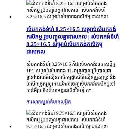
សំបកកង់ទំហំ 8.25×16.5 សម្រាប់សំបកកង់
កសិកម្ម រួមបញ្ចូលគ្នាជាសកល | សំបកកង់ទំហំ
8.25×16.5 សម្រាប់សំបកកង់កសិកម្ម
ជាសកល
សំបកកង់ទំហំ 8.25×16.5 គឺជាសំបកកង់រចនាសម្ព័ន្ធ
1PC សម្រាប់សំបកកង់ TL វាត្រូវបានប្រើប្រាស់ជា
ទូទៅដោយម៉ាស៊ីនកសិកម្មដូចជាម៉ាស៊ីនច្រូតស្រូវ និង
ម៉ាស៊ីនច្រូតស្រូវ។ យើងនាំចេញសំបកកង់កសិកម្មទៅ
កាន់អឺរ៉ុប និងតំបន់អន្តរជាតិដទៃទៀត។
ការសាកសួរ
ព័ត៌មានលម្អិត