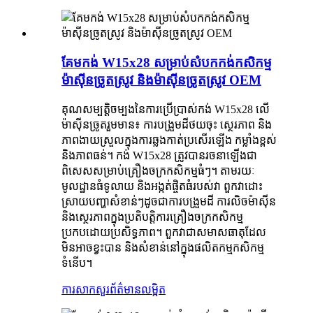
គែមកង់ W15x28 សម្រាប់សំបកកង់កសិកម្ម
ម៉ាស៊ីនច្រូតស្រូវ និងម៉ាស៊ីនច្រូតស្រូវ OEM
គុណសម្បត្តិចម្បងនៃការប្រើប្រាស់កង់ W15x28 លើ
ម៉ាស៊ីនច្រូតរួមមាន៖ ការបង្រួមដីថយចុះ ស្ថេរភាព និង
ភាពងាយស្រួលក្នុងការឆ្លងកាត់ប្រសើរឡើង កម្លាំងខ្ពស់
និងភាពធន់។ កង់ W15x28 ត្រូវបានរចនាឡើងជា
ពិសេសសម្រាប់គ្រឿងចក្រកសិកម្មធំៗ។ តាមរយៈ
មូលដ្ឋានធំទូលាយ និងអង្កត់ផ្ចិតធំរបស់វា ពួកវាដោះ
ស្រាយបញ្ហាសំខាន់ៗដូចជាការបង្រួមដី ការលិចម៉ាស៊ីន
និងស្ថេរភាពក្នុងប្រតិបត្តិការគ្រឿងចក្រកសិកម្ម
ប្រកបដោយប្រសិទ្ធភាព។ ពួកវាជាសមាសធាតុដែល
មិនអាចខ្វះបាន និងសំខាន់នៅក្នុងផលិតកម្មកសិកម្ម
ទំនើប។
ការសាកសួរ
ព័ត៌មានលម្អិត