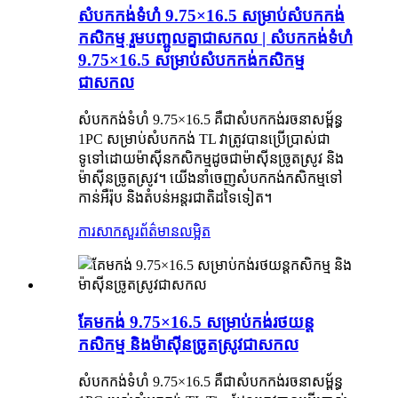
សំបកកង់ទំហំ 9.75×16.5 សម្រាប់សំបកកង់
កសិកម្ម រួមបញ្ចូលគ្នាជាសកល | សំបកកង់ទំហំ
9.75×16.5 សម្រាប់សំបកកង់កសិកម្ម
ជាសកល
សំបកកង់ទំហំ 9.75×16.5 គឺជាសំបកកង់រចនាសម្ព័ន្ធ
1PC សម្រាប់សំបកកង់ TL វាត្រូវបានប្រើប្រាស់ជា
ទូទៅដោយម៉ាស៊ីនកសិកម្មដូចជាម៉ាស៊ីនច្រូតស្រូវ និង
ម៉ាស៊ីនច្រូតស្រូវ។ យើងនាំចេញសំបកកង់កសិកម្មទៅ
កាន់អឺរ៉ុប និងតំបន់អន្តរជាតិដទៃទៀត។
ការសាកសួរ
ព័ត៌មានលម្អិត
គែមកង់ 9.75×16.5 សម្រាប់កង់រថយន្ត
កសិកម្ម និងម៉ាស៊ីនច្រូតស្រូវជាសកល
សំបកកង់ទំហំ 9.75×16.5 គឺជាសំបកកង់រចនាសម្ព័ន្ធ