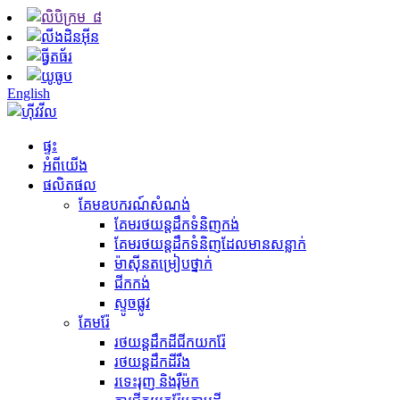
English
ផ្ទះ
អំពីយើង
ផលិតផល
គែមឧបករណ៍សំណង់
គែម​រថយន្ត​ដឹក​ទំនិញ​កង់
គែមរថយន្តដឹកទំនិញដែលមានសន្លាក់
ម៉ាស៊ីន​តម្រៀប​ថ្នាក់
ជីក​កង់
ស្ទូចផ្លូវ
គែមរ៉ែ
រថយន្តដឹកដីជីកយករ៉ែ
រថយន្ត​ដឹក​ដី​រឹង
រទេះរុញ និងរ៉ឺម៉ក