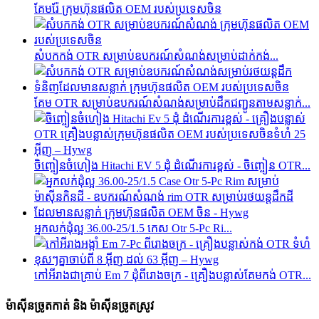
គែមរ៉ែ ក្រុមហ៊ុនផលិត OEM របស់ប្រទេសចិន
សំបកកង់ OTR សម្រាប់ឧបករណ៍សំណង់សម្រាប់ដាក់កង់...
គែម OTR សម្រាប់ឧបករណ៍សំណង់សម្រាប់ដឹកជញ្ជូនតាមសន្លាក់...
ចិញ្ចៀនចំហៀង Hitachi EV 5 ដុំ ដំណើរការខ្ពស់ - ចិញ្ចៀន OTR...
អ្នកលក់ដុំល្អ 36.00-25/1.5 កេស Otr 5-Pc Ri...
កៅអី​រាង​ជា​គ្រាប់ Em 7 ដុំ​ពី​រោងចក្រ - គ្រឿងបន្លាស់​គែម​កង់ OTR...
ម៉ាស៊ីនច្រូតកាត់ និង ម៉ាស៊ីនច្រូតស្រូវ