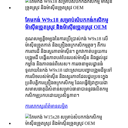
គែមកង់ W9x18 សម្រាប់សំបកកង់កសិកម្ម
ម៉ាស៊ីនច្រូតស្រូវ និងម៉ាស៊ីនច្រូតស្រូវ OEM
គុណសម្បត្តិចម្បងនៃការប្រើប្រាស់កង់ W9x18 លើ
ម៉ាស៊ីនច្រូតកាត់ និងគ្រឿងចក្រកសិកម្មតូចៗ គឺការ
ការពារដី និងស្ថេរភាពម៉ាស៊ីន។ ពួកវាកាត់បន្ថយការ
បង្រួមដី បង្កើនភាពបត់បែនរបស់ម៉ាស៊ីន និងផ្តល់នូវ
កម្លាំង និងភាពធន់ពិសេស។ ការរចនាមូលដ្ឋានធំ
ទូលាយនៃកង់ W9x18 ដោះស្រាយបញ្ហាបង្រួមដីទូទៅ
ការលិចរបស់ម៉ាស៊ីន និងស្ថេរភាពដែលជួបប្រទះក្នុង
ប្រតិបត្តិការគ្រឿងចក្រកសិកម្ម ដែលធ្វើឱ្យវាក្លាយជា
សមាសធាតុដ៏សំខាន់សម្រាប់ធានាបាននូវផលិតកម្ម
កសិកម្មប្រកបដោយប្រសិទ្ធភាព។
ការសាកសួរ
ព័ត៌មានលម្អិត