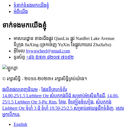
ទំនាក់ទំនងមកយើងខ្ញុំ
អំពីយើង
ទាក់ទងមកយើងខ្ញុំ
អាសយដ្ឋាន
ខាងជើងផ្លូវ QianLiu ផ្លូវ NanBei Lake Avenue
ទីក្រុង JiaXing (ច្រកចេញ YuXin នៃផ្លូវហាយវេ ZhaJiaSu)
អ៊ីមែល
hywgwheel@gmail.com
ទូរស័ព្ទ
+៨៦ ៥៧៣ ៨២០៧ ៧០៩២
© រក្សាសិទ្ធិ - ២០១០-២០២៣៖ រក្សាសិទ្ធិគ្រប់យ៉ាង។
ផលិតផលពេញនិយម
-
ផែនទីគេហទំព័រ
14.00-25/1.5 Liebherr Otr សំបកកង់បីដុំ សម្រាប់ម៉ាស៊ីនកិនដី
,
14.00-
25/1.5 Liebherr Otr 3-Pic Rim
,
គែម
,
ចិញ្ចៀនចំហៀង
,
សំបកកង់
Liebherr Otr ទំហំ 3 ដុំ ទំហំ 19.50-25/2.5 សម្រាប់រថយន្តដឹកទំនិញ
,
សោរ
អ្នកបើកបរ
,
English