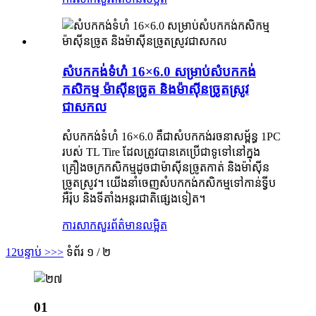
សំបកកង់ទំហំ 16×6.0 សម្រាប់សំបកកង់
កសិកម្ម ម៉ាស៊ីនច្រូត និងម៉ាស៊ីនច្រូតស្រូវ
ជាសកល
សំបកកង់ទំហំ 16×6.0 គឺជាសំបកកង់រចនាសម្ព័ន្ធ 1PC
របស់ TL Tire ដែលត្រូវបានគេប្រើជាទូទៅនៅក្នុង
គ្រឿងចក្រកសិកម្មដូចជាម៉ាស៊ីនច្រូតកាត់ និងម៉ាស៊ីន
ច្រូតស្រូវ។ យើងនាំចេញសំបកកង់កសិកម្មទៅកាន់ទ្វីប
អឺរ៉ុប និងទីតាំងអន្តរជាតិផ្សេងទៀត។
ការសាកសួរ
ព័ត៌មានលម្អិត
1
2
បន្ទាប់ >
>>
ទំព័រ ១ / ២
01