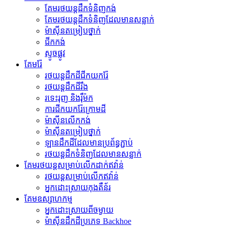
គែម​រថយន្ត​ដឹក​ទំនិញ​កង់
គែមរថយន្តដឹកទំនិញដែលមានសន្លាក់
ម៉ាស៊ីន​តម្រៀប​ថ្នាក់
ជីក​កង់
ស្ទូចផ្លូវ
គែមរ៉ែ
រថយន្តដឹកដីជីកយករ៉ែ
រថយន្ត​ដឹក​ដី​រឹង
រទេះរុញ និងរ៉ឺម៉ក
ការជីកយករ៉ែក្រោមដី
ម៉ាស៊ីន​លើក​កង់
ម៉ាស៊ីន​តម្រៀប​ថ្នាក់
ឡានដឹកដីដែលមានប្រព័ន្ធភ្ជាប់
រថយន្ត​ដឹក​ទំនិញ​ដែល​មាន​សន្លាក់​
គែមរថយន្តសម្រាប់លើកដាក់ឥវ៉ាន់
រថយន្ត​សម្រាប់​លើក​ឥវ៉ាន់
អ្នកដោះស្រាយកុងតឺន័រ
គែមឧស្សាហកម្ម
អ្នកដោះស្រាយពីចម្ងាយ
ម៉ាស៊ីន​ដឹក​ដី​ប្រភេទ Backhoe