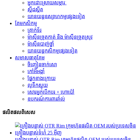
អ្នកដោះស្រាយសម្ភារៈ
ស្គីដស្គីត
យានយន្តឧស្សាហកម្មផ្សេងទៀត
គែមកសិកម្ម
ត្រាក់ទ័រ
ម៉ាស៊ីនច្រូតកាត់ និង ម៉ាស៊ីនច្រូតស្រូវ
ម៉ាស៊ីនបាញ់ថ្នាំ
យានយន្តកសិកម្មផ្សេងទៀត
សមាសធាតុ​គែម
ចិញ្ចៀនចាក់សោ
កៅអីអង្កាំ
ផ្នែកខាងក្រោយ
លូទឹកស្អុយ
សោរអ្នកបើកបរ + ហោប៉ៅ
ឧបករណ៍ការពារវ៉ាល់
ផលិតផលពិសេស
គ្រឿងបន្លាស់ OTR Rim ក្រុមហ៊ុនផលិត OEM របស់ប្រទេសចិន