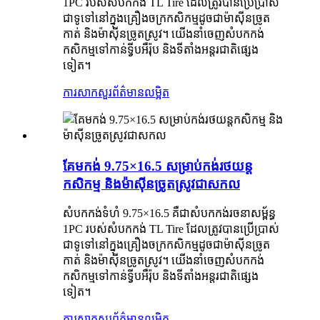
1PC របស់សំបកកង់ TL Tire ដែលត្រូវបានប្រើប្រាស់
ជាទូទៅនៅក្នុងគ្រឿងចក្រកសិកម្មដូចជាម៉ាស៊ីនច្រូត
កាត់ និងម៉ាស៊ីនច្រូតស្រូវ។ យើងនាំចេញសំបកកង់
កសិកម្មទៅកាន់ទ្វីបអឺរ៉ុប និងទីតាំងអន្តរជាតិផ្សេង
ទៀត។
ការសាកសួរ
ព័ត៌មានលម្អិត
គែមកង់ 9.75×16.5 សម្រាប់កង់រថយន្ត
កសិកម្ម និងម៉ាស៊ីនច្រូតស្រូវជាសកល
សំបកកង់ទំហំ 9.75×16.5 គឺជាសំបកកង់រចនាសម្ព័ន្ធ
1PC របស់សំបកកង់ TL Tire ដែលត្រូវបានប្រើប្រាស់
ជាទូទៅនៅក្នុងគ្រឿងចក្រកសិកម្មដូចជាម៉ាស៊ីនច្រូត
កាត់ និងម៉ាស៊ីនច្រូតស្រូវ។ យើងនាំចេញសំបកកង់
កសិកម្មទៅកាន់ទ្វីបអឺរ៉ុប និងទីតាំងអន្តរជាតិផ្សេង
ទៀត។
ការសាកសួរ
ព័ត៌មានលម្អិត