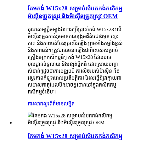
គែមកង់ W15x28 សម្រាប់សំបកកង់កសិកម្ម
ម៉ាស៊ីនច្រូតស្រូវ និងម៉ាស៊ីនច្រូតស្រូវ OEM
គុណសម្បត្តិចម្បងនៃការប្រើប្រាស់កង់ W15x28 លើ
ម៉ាស៊ីនច្រូតកាត់រួមមានការបង្រួមដីតិចជាងមុន ស្ថេរ
ភាព និងភាពបត់បែនប្រសើរឡើង ព្រមទាំងកម្លាំងខ្ពស់
និងភាពធន់។ ត្រូវបានរចនាឡើងជាពិសេសសម្រាប់
គ្រឿងចក្រកសិកម្មធំៗ កង់ W15x28 ដែលមាន
មូលដ្ឋានធំទូលាយ និងអង្កត់ផ្ចិតធំ ដោះស្រាយបញ្ហា
សំខាន់ៗដូចជាការបង្រួមដី ការលិចរបស់ម៉ាស៊ីន និង
ស្ថេរភាពកំឡុងពេលប្រតិបត្តិការ ដែលធ្វើឱ្យវាក្លាយជា
សមាសធាតុដែលមិនអាចខ្វះបាននៅក្នុងផលិតកម្ម
កសិកម្មទំនើប។
ការសាកសួរ
ព័ត៌មានលម្អិត
គែមកង់ W15x28 សម្រាប់សំបកកង់កសិកម្ម