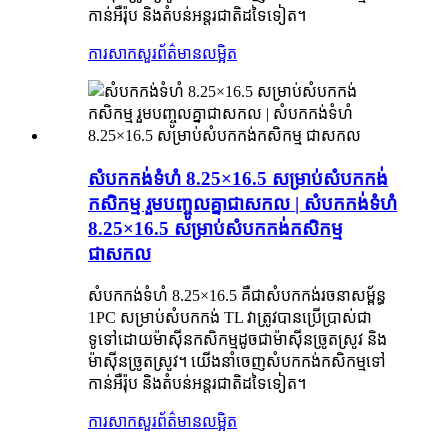
កាន់អឺរ៉ុប និងតំបន់អន្តរជាតិដទៃទៀត។
ការសាកសួរ
ព័ត៌មានលម្អិត
សំបកកង់ទំហំ 8.25×16.5 សម្រាប់សំបកកង់
កសិកម្ម រួមបញ្ចូលគ្នាជាសកល | សំបកកង់ទំហំ
8.25×16.5 សម្រាប់សំបកកង់កសិកម្ម
ជាសកល
សំបកកង់ទំហំ 8.25×16.5 គឺជាសំបកកង់រចនាសម្ព័ន្ធ
1PC សម្រាប់សំបកកង់ TL វាត្រូវបានប្រើប្រាស់ជា
ទូទៅដោយម៉ាស៊ីនកសិកម្មដូចជាម៉ាស៊ីនច្រូតស្រូវ និង
ម៉ាស៊ីនច្រូតស្រូវ។ យើងនាំចេញសំបកកង់កសិកម្មទៅ
កាន់អឺរ៉ុប និងតំបន់អន្តរជាតិដទៃទៀត។
ការសាកសួរ
ព័ត៌មានលម្អិត