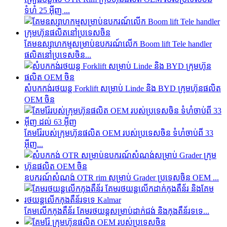
ទំហំ 25 អ៊ីញ ...
គែមឧស្សាហកម្មសម្រាប់ឧបករណ៍លើក Boom lift Tele handler
ផលិតនៅប្រទេសចិន...
សំបកកង់រថយន្ត Forklift សម្រាប់ Linde និង BYD ក្រុមហ៊ុនផលិត
OEM ចិន
គែម​រ៉ែ​របស់​ក្រុមហ៊ុន​ផលិត OEM របស់​ប្រទេស​ចិន ទំហំ​ចាប់ពី 33
អ៊ីញ...
ឧបករណ៍សំណង់ OTR rim សម្រាប់ Grader ប្រទេសចិន OEM ...
គែមលើកកុងតឺន័រ គែមរថយន្តសម្រាប់ដាក់ជង់ និងកុងតឺន័រទទេ...