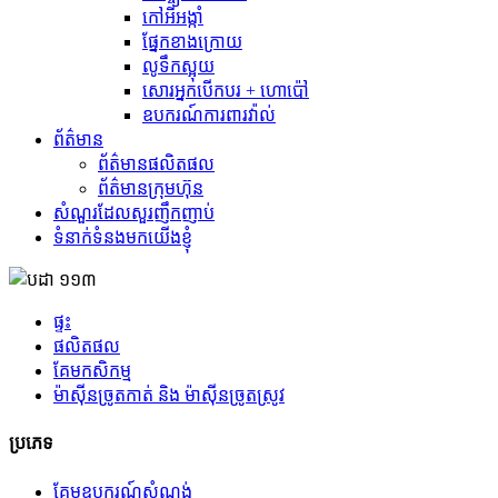
កៅអីអង្កាំ
ផ្នែកខាងក្រោយ
លូទឹកស្អុយ
សោរអ្នកបើកបរ + ហោប៉ៅ
ឧបករណ៍ការពារវ៉ាល់
ព័ត៌មាន
ព័ត៌មានផលិតផល
ព័ត៌មានក្រុមហ៊ុន
សំណួរដែលសួរញឹកញាប់
ទំនាក់ទំនងមកយើងខ្ញុំ
ផ្ទះ
ផលិតផល
គែមកសិកម្ម
ម៉ាស៊ីនច្រូតកាត់ និង ម៉ាស៊ីនច្រូតស្រូវ
ប្រភេទ
គែមឧបករណ៍សំណង់