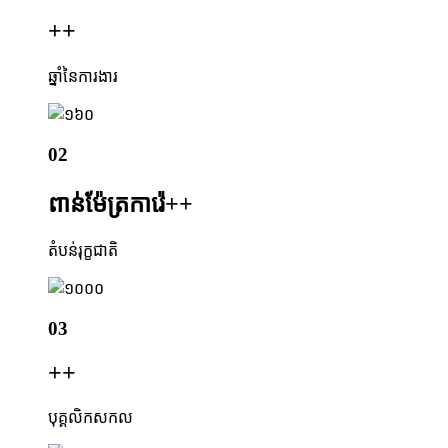
+
+
ឆ្នាំនៃការងារ
02
ពាន់ម៉ែត្រការ៉េ+
+
តំបន់រុក្ខជាតិ
03
+
+
បុគ្គលិកសកល