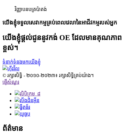
វិញ្ញាបនបត្រប៉ាតង់
យើងខ្ញុំទទួលសេវាកម្មគ្រប់ពេលវេលានៃអាជីវកម្មរបស់អ្នក
យើងខ្ញុំផ្តល់ជូននូវកង់ OE ដែលមានគុណភាព
ខ្ពស់។
ទំនាក់ទំនងមកយើងខ្ញុំ
© រក្សាសិទ្ធិ - ២០១០-២០២៣៖ រក្សាសិទ្ធិគ្រប់យ៉ាង។
ផ្ញើសំណួរ
ព័ត៌មាន