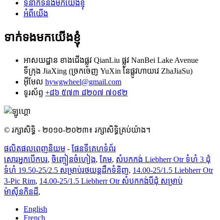
ទំនាក់ទំនងមកយើងខ្ញុំ
អំពីយើង
ទាក់ទងមកយើងខ្ញុំ
អាសយដ្ឋាន
ខាងជើងផ្លូវ QianLiu ផ្លូវ NanBei Lake Avenue
ទីក្រុង JiaXing (ច្រកចេញ YuXin នៃផ្លូវហាយវេ ZhaJiaSu)
អ៊ីមែល
hywgwheel@gmail.com
ទូរស័ព្ទ
+៨៦ ៥៧៣ ៨២០៧ ៧០៩២
© រក្សាសិទ្ធិ - ២០១០-២០២៣៖ រក្សាសិទ្ធិគ្រប់យ៉ាង។
ផលិតផលពេញនិយម
-
ផែនទីគេហទំព័រ
សោរអ្នកបើកបរ
,
ចិញ្ចៀនចំហៀង
,
គែម
,
សំបកកង់ Liebherr Otr ទំហំ 3 ដុំ
ទំហំ 19.50-25/2.5 សម្រាប់រថយន្តដឹកទំនិញ
,
14.00-25/1.5 Liebherr Otr
3-Pic Rim
,
14.00-25/1.5 Liebherr Otr សំបកកង់បីដុំ សម្រាប់
ម៉ាស៊ីនកិនដី
,
English
French