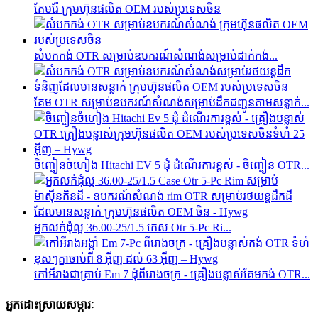
គែមរ៉ែ ក្រុមហ៊ុនផលិត OEM របស់ប្រទេសចិន
សំបកកង់ OTR សម្រាប់ឧបករណ៍សំណង់សម្រាប់ដាក់កង់...
គែម OTR សម្រាប់ឧបករណ៍សំណង់សម្រាប់ដឹកជញ្ជូនតាមសន្លាក់...
ចិញ្ចៀនចំហៀង Hitachi EV 5 ដុំ ដំណើរការខ្ពស់ - ចិញ្ចៀន OTR...
អ្នកលក់ដុំល្អ 36.00-25/1.5 កេស Otr 5-Pc Ri...
កៅអី​រាង​ជា​គ្រាប់ Em 7 ដុំ​ពី​រោងចក្រ - គ្រឿងបន្លាស់​គែម​កង់ OTR...
អ្នកដោះស្រាយសម្ភារៈ