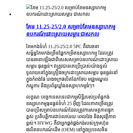
គែម 11.25-25/2.0 សម្រាប់គែមឧស្សាហកម្ម
ឧបករណ៍ដោះស្រាយសម្ភារៈជាសកល
គែមកង់ទំហំ 11.25-25/2.0 5PC គឺជារចនា
សម្ព័ន្ធគែមកង់ច្រើនផ្នែកកម្រិតឧស្សាហកម្ម ដែលត្រូវ
បានរចនាឡើងជាពិសេសសម្រាប់ឧបករណ៍ដោះស្រាយ
សម្ភារៈធុនធ្ងន់។ វាត្រូវបានគេប្រើប្រាស់យ៉ាងទូលំ
ទូលាយនៅក្នុងគ្រឿងចក្រដោះស្រាយសម្ភារៈធុនធ្ងន់នៅ
ក្នុងកំពង់ផែ រោងចក្រផលិតដែកថែប មជ្ឈមណ្ឌល
ភស្តុភារ និងប្រព័ន្ធឃ្លាំងឧស្សាហកម្មធំៗ។
លក្ខណៈបច្ចេកទេសនេះជាកម្មសិទ្ធិរបស់ប្រព័ន្ធកង់
ឧស្សាហកម្មធុនធ្ងន់ទំហំ 25 អ៊ីញ ដែលភាគច្រើនត្រូវ
បានប្រើសម្រាប់ឧបករណ៍ដែលត្រូវការសមត្ថភាពផ្ទុក
ខ្ពស់ ប្រតិបត្តិការជាប់លាប់រយៈពេលវែង និងសុវត្ថិភាព
ខ្ពស់។ HYWG គឺជាអ្នកផ្គត់ផ្គង់កង់របស់ក្រុមហ៊ុន
ផលិតឧបករណ៍ដើម (OEM) នៅក្នុងប្រទេសចិន