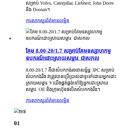
សម្រាប់ Volvo, Caterpillar, Liebherr, John Deere
និង Doosan។
ការសាកសួរ
ព័ត៌មានលម្អិត
គែម 8.00-20/1.7 សម្រាប់គែមឧស្សាហកម្ម
ឧបករណ៍ដោះស្រាយសម្ភារៈ ជាសកល
8.00-20/1.7 គឺជាសំបកកង់រចនាសម្ព័ន្ធ 3PC សម្រាប់
សំបកកង់រឹង វាត្រូវបានប្រើប្រាស់ជាទូទៅដោយអ្នកដោះ
ស្រាយសម្ភារៈ។ យើងផ្គត់ផ្គង់ទៅឱ្យអ្នកដោះស្រាយ
សម្ភារៈ OE និងក្រុមហ៊ុនផលិតសំបកកង់រឹង។
ការសាកសួរ
ព័ត៌មានលម្អិត
01