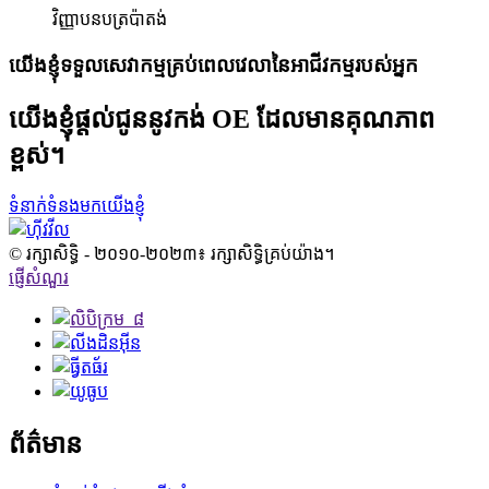
វិញ្ញាបនបត្រប៉ាតង់
យើងខ្ញុំទទួលសេវាកម្មគ្រប់ពេលវេលានៃអាជីវកម្មរបស់អ្នក
យើងខ្ញុំផ្តល់ជូននូវកង់ OE ដែលមានគុណភាព
ខ្ពស់។
ទំនាក់ទំនងមកយើងខ្ញុំ
© រក្សាសិទ្ធិ - ២០១០-២០២៣៖ រក្សាសិទ្ធិគ្រប់យ៉ាង។
ផ្ញើសំណួរ
ព័ត៌មាន