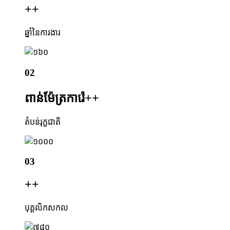
+
+
ឆ្នាំនៃការងារ
02
ពាន់ម៉ែត្រការ៉េ+
+
តំបន់រុក្ខជាតិ
03
+
+
បុគ្គលិកសកល