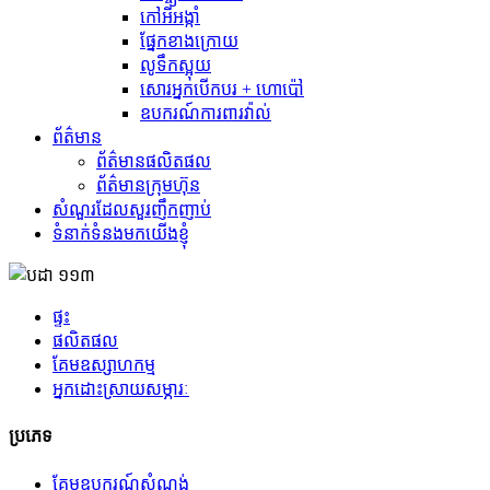
កៅអីអង្កាំ
ផ្នែកខាងក្រោយ
លូទឹកស្អុយ
សោរអ្នកបើកបរ + ហោប៉ៅ
ឧបករណ៍ការពារវ៉ាល់
ព័ត៌មាន
ព័ត៌មានផលិតផល
ព័ត៌មានក្រុមហ៊ុន
សំណួរដែលសួរញឹកញាប់
ទំនាក់ទំនងមកយើងខ្ញុំ
ផ្ទះ
ផលិតផល
គែមឧស្សាហកម្ម
អ្នកដោះស្រាយសម្ភារៈ
ប្រភេទ
គែមឧបករណ៍សំណង់