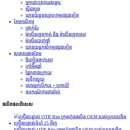
អ្នកដោះស្រាយសម្ភារៈ
ស្គីដស្ទូច
យានយន្តឧស្សាហកម្មផ្សេងទៀត
គែមកសិកម្ម
ត្រាក់ទ័រ
ម៉ាស៊ីនច្រូតកាត់ និង ម៉ាស៊ីនច្រូតស្រូវ
ម៉ាស៊ីនបាញ់ថ្នាំ
យានយន្តកសិកម្មផ្សេងទៀត
សមាសធាតុ​គែម
ចិញ្ចៀនចាក់សោ
កៅអីអង្កាំ
ផ្នែកខាងក្រោយ
លូទឹកស្អុយ
សោរអ្នកបើកបរ + ហោប៉ៅ
ឧបករណ៍ការពារវ៉ាល់
ផលិតផលពិសេស
គ្រឿងបន្លាស់ OTR Rim ក្រុមហ៊ុនផលិត OEM របស់ប្រទេសចិន