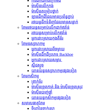
ការជីកយករ៉ែក្រោមដី
ម៉ាស៊ីន​លើក​កង់
ម៉ាស៊ីន​តម្រៀប​ថ្នាក់
ឡានដឹកដីដែលមានប្រព័ន្ធភ្ជាប់
រថយន្ត​ដឹក​ទំនិញ​ដែល​មាន​សន្លាក់​
គែមរថយន្តសម្រាប់លើកដាក់ឥវ៉ាន់
រថយន្ត​សម្រាប់​លើក​ឥវ៉ាន់
អ្នកដោះស្រាយកុងតឺន័រ
គែមឧស្សាហកម្ម
អ្នកដោះស្រាយពីចម្ងាយ
ម៉ាស៊ីន​ដឹក​ដី​ប្រភេទ Backhoe
អ្នកដោះស្រាយសម្ភារៈ
ស្គីដស្ទូច
យានយន្តឧស្សាហកម្មផ្សេងទៀត
គែមកសិកម្ម
ត្រាក់ទ័រ
ម៉ាស៊ីនច្រូតកាត់ និង ម៉ាស៊ីនច្រូតស្រូវ
ម៉ាស៊ីនបាញ់ថ្នាំ
យានយន្តកសិកម្មផ្សេងទៀត
សមាសធាតុ​គែម
ចិញ្ចៀនចាក់សោ