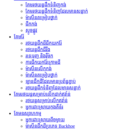
គែម​រថយន្ត​ដឹក​ទំនិញ​កង់
គែមរថយន្តដឹកទំនិញដែលមានសន្លាក់
ម៉ាស៊ីន​តម្រៀប​ថ្នាក់
ជីក​កង់
ស្ទូចផ្លូវ
គែមរ៉ែ
រថយន្តដឹកដីជីកយករ៉ែ
រថយន្ត​ដឹក​ដី​រឹង
រទេះរុញ និងរ៉ឺម៉ក
ការជីកយករ៉ែក្រោមដី
ម៉ាស៊ីន​លើក​កង់
ម៉ាស៊ីន​តម្រៀប​ថ្នាក់
ឡានដឹកដីដែលមានប្រព័ន្ធភ្ជាប់
រថយន្ត​ដឹក​ទំនិញ​ដែល​មាន​សន្លាក់​
គែមរថយន្តសម្រាប់លើកដាក់ឥវ៉ាន់
រថយន្ត​សម្រាប់​លើក​ឥវ៉ាន់
អ្នកដោះស្រាយកុងតឺន័រ
គែមឧស្សាហកម្ម
អ្នកដោះស្រាយពីចម្ងាយ
ម៉ាស៊ីន​ដឹក​ដី​ប្រភេទ Backhoe