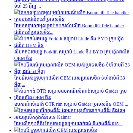
ទំហំ 25 អ៊ីញ ...
គែមឧស្សាហកម្មសម្រាប់ឧបករណ៍លើក Boom lift Tele handler
ផលិតនៅប្រទេសចិន...
សំបកកង់រថយន្ត Forklift សម្រាប់ Linde និង BYD ក្រុមហ៊ុនផលិត
OEM ចិន
គែម​រ៉ែ​របស់​ក្រុមហ៊ុន​ផលិត OEM របស់​ប្រទេស​ចិន ទំហំ​ចាប់ពី 33
អ៊ីញ...
ឧបករណ៍សំណង់ OTR rim សម្រាប់ Grader ប្រទេសចិន OEM ...
គែមលើកកុងតឺន័រ គែមរថយន្តសម្រាប់ដាក់ជង់ និងកុងតឺន័រទទេ...