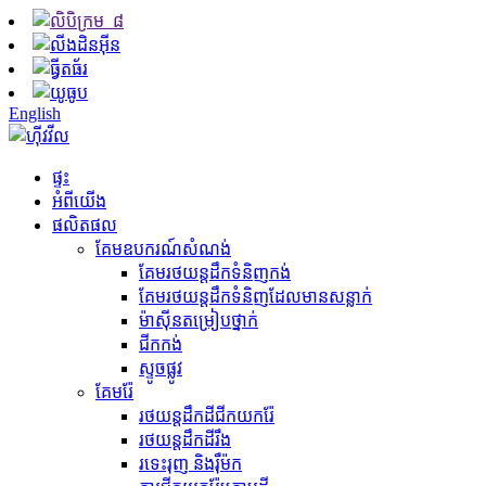
English
ផ្ទះ
អំពីយើង
ផលិតផល
គែមឧបករណ៍សំណង់
គែម​រថយន្ត​ដឹក​ទំនិញ​កង់
គែមរថយន្តដឹកទំនិញដែលមានសន្លាក់
ម៉ាស៊ីន​តម្រៀប​ថ្នាក់
ជីក​កង់
ស្ទូចផ្លូវ
គែមរ៉ែ
រថយន្តដឹកដីជីកយករ៉ែ
រថយន្ត​ដឹក​ដី​រឹង
រទេះរុញ និងរ៉ឺម៉ក