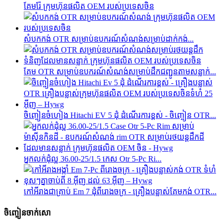
គែមរ៉ែ ក្រុមហ៊ុនផលិត OEM របស់ប្រទេសចិន
សំបកកង់ OTR សម្រាប់ឧបករណ៍សំណង់សម្រាប់ដាក់កង់...
គែម OTR សម្រាប់ឧបករណ៍សំណង់សម្រាប់ដឹកជញ្ជូនតាមសន្លាក់...
ចិញ្ចៀនចំហៀង Hitachi EV 5 ដុំ ដំណើរការខ្ពស់ - ចិញ្ចៀន OTR...
អ្នកលក់ដុំល្អ 36.00-25/1.5 កេស Otr 5-Pc Ri...
កៅអី​រាង​ជា​គ្រាប់ Em 7 ដុំ​ពី​រោងចក្រ - គ្រឿងបន្លាស់​គែម​កង់ OTR...
ចិញ្ចៀនចាក់សោ