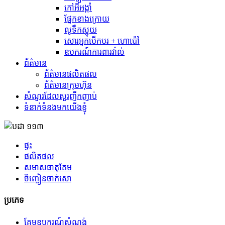
កៅអីអង្កាំ
ផ្នែកខាងក្រោយ
លូទឹកស្អុយ
សោរអ្នកបើកបរ + ហោប៉ៅ
ឧបករណ៍ការពារវ៉ាល់
ព័ត៌មាន
ព័ត៌មានផលិតផល
ព័ត៌មានក្រុមហ៊ុន
សំណួរដែលសួរញឹកញាប់
ទំនាក់ទំនងមកយើងខ្ញុំ
ផ្ទះ
ផលិតផល
សមាសធាតុ​គែម
ចិញ្ចៀនចាក់សោ
ប្រភេទ
គែមឧបករណ៍សំណង់