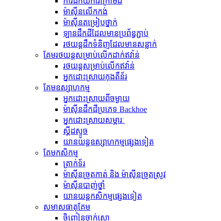
ការជីកយករ៉ែក្រោមដី
ម៉ាស៊ីន​លើក​កង់
ម៉ាស៊ីន​តម្រៀប​ថ្នាក់
ឡានដឹកដីដែលមានប្រព័ន្ធភ្ជាប់
រថយន្ត​ដឹក​ទំនិញ​ដែល​មាន​សន្លាក់​
គែមរថយន្តសម្រាប់លើកដាក់ឥវ៉ាន់
រថយន្ត​សម្រាប់​លើក​ឥវ៉ាន់
អ្នកដោះស្រាយកុងតឺន័រ
គែមឧស្សាហកម្ម
អ្នកដោះស្រាយពីចម្ងាយ
ម៉ាស៊ីន​ដឹក​ដី​ប្រភេទ Backhoe
អ្នកដោះស្រាយសម្ភារៈ
ស្គីដស្ទូច
យានយន្តឧស្សាហកម្មផ្សេងទៀត
គែមកសិកម្ម
ត្រាក់ទ័រ
ម៉ាស៊ីនច្រូតកាត់ និង ម៉ាស៊ីនច្រូតស្រូវ
ម៉ាស៊ីនបាញ់ថ្នាំ
យានយន្តកសិកម្មផ្សេងទៀត
សមាសធាតុ​គែម
ចិញ្ចៀនចាក់សោ