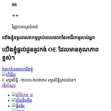
06
+
+
វិញ្ញាបនបត្រប៉ាតង់
យើងខ្ញុំទទួលសេវាកម្មគ្រប់ពេលវេលានៃអាជីវកម្មរបស់អ្នក
យើងខ្ញុំផ្តល់ជូននូវកង់ OE ដែលមានគុណភាព
ខ្ពស់។
ទំនាក់ទំនងមកយើងខ្ញុំ
© រក្សាសិទ្ធិ - ២០១០-២០២៣៖ រក្សាសិទ្ធិគ្រប់យ៉ាង។
ផ្ញើសំណួរ