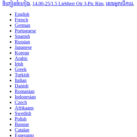
ចិញ្ចៀនចំហៀង
,
14.00-25/1.5 Liebherr Otr 3-Pic Rim
,
សោរអ្នកបើកបរ
,
English
French
German
Portuguese
Spanish
Russian
Japanese
Korean
Arabic
Irish
Greek
Turkish
Italian
Danish
Romanian
Indonesian
Czech
Afrikaans
Swedish
Polish
Basque
Catalan
Esperanto