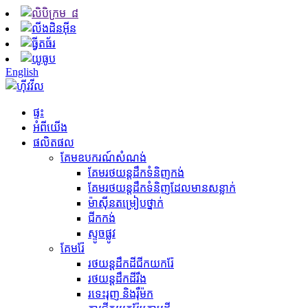
English
ផ្ទះ
អំពីយើង
ផលិតផល
គែមឧបករណ៍សំណង់
គែម​រថយន្ត​ដឹក​ទំនិញ​កង់
គែមរថយន្តដឹកទំនិញដែលមានសន្លាក់
ម៉ាស៊ីន​តម្រៀប​ថ្នាក់
ជីក​កង់
ស្ទូចផ្លូវ
គែមរ៉ែ
រថយន្តដឹកដីជីកយករ៉ែ
រថយន្ត​ដឹក​ដី​រឹង
រទេះរុញ និងរ៉ឺម៉ក