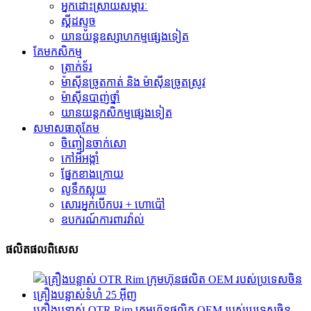
អ្នកដោះស្រាយសម្ភារៈ
ស្គីដស្ទូច
យានយន្តឧស្សាហកម្មផ្សេងទៀត
គែមកសិកម្ម
ត្រាក់ទ័រ
ម៉ាស៊ីនច្រូតកាត់ និង ម៉ាស៊ីនច្រូតស្រូវ
ម៉ាស៊ីនបាញ់ថ្នាំ
យានយន្តកសិកម្មផ្សេងទៀត
សមាសធាតុ​គែម
ចិញ្ចៀនចាក់សោ
កៅអីអង្កាំ
ផ្នែកខាងក្រោយ
លូទឹកស្អុយ
សោរអ្នកបើកបរ + ហោប៉ៅ
ឧបករណ៍ការពារវ៉ាល់
ផលិតផលពិសេស
គ្រឿងបន្លាស់ OTR Rim ក្រុមហ៊ុនផលិត OEM របស់ប្រទេសចិន