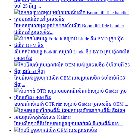
ទំហំ 25 អ៊ីញ ...
គែមឧស្សាហកម្មសម្រាប់ឧបករណ៍លើក Boom lift Tele handler
ផលិតនៅប្រទេសចិន...
សំបកកង់រថយន្ត Forklift សម្រាប់ Linde និង BYD ក្រុមហ៊ុនផលិត
OEM ចិន
គែម​រ៉ែ​របស់​ក្រុមហ៊ុន​ផលិត OEM របស់​ប្រទេស​ចិន ទំហំ​ចាប់ពី 33
អ៊ីញ...
ឧបករណ៍សំណង់ OTR rim សម្រាប់ Grader ប្រទេសចិន OEM ...
គែមលើកកុងតឺន័រ គែមរថយន្តសម្រាប់ដាក់ជង់ និងកុងតឺន័រទទេ...