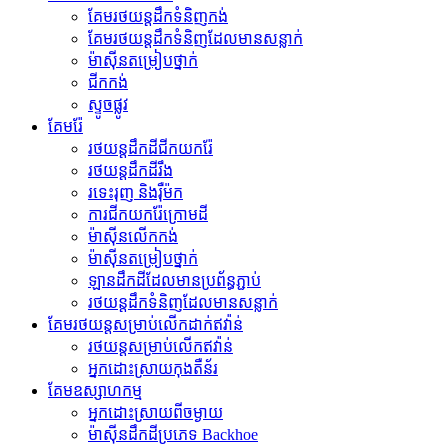
គែម​រថយន្ត​ដឹក​ទំនិញ​កង់
គែមរថយន្តដឹកទំនិញដែលមានសន្លាក់
ម៉ាស៊ីន​តម្រៀប​ថ្នាក់
ជីក​កង់
ស្ទូចផ្លូវ
គែមរ៉ែ
រថយន្តដឹកដីជីកយករ៉ែ
រថយន្ត​ដឹក​ដី​រឹង
រទេះរុញ និងរ៉ឺម៉ក
ការជីកយករ៉ែក្រោមដី
ម៉ាស៊ីន​លើក​កង់
ម៉ាស៊ីន​តម្រៀប​ថ្នាក់
ឡានដឹកដីដែលមានប្រព័ន្ធភ្ជាប់
រថយន្ត​ដឹក​ទំនិញ​ដែល​មាន​សន្លាក់​
គែមរថយន្តសម្រាប់លើកដាក់ឥវ៉ាន់
រថយន្ត​សម្រាប់​លើក​ឥវ៉ាន់
អ្នកដោះស្រាយកុងតឺន័រ
គែមឧស្សាហកម្ម
អ្នកដោះស្រាយពីចម្ងាយ
ម៉ាស៊ីន​ដឹក​ដី​ប្រភេទ Backhoe