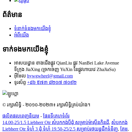
ព័ត៌មាន
ទំនាក់ទំនងមកយើងខ្ញុំ
អំពីយើង
ទាក់ទងមកយើងខ្ញុំ
អាសយដ្ឋាន
ខាងជើងផ្លូវ QianLiu ផ្លូវ NanBei Lake Avenue
ទីក្រុង JiaXing (ច្រកចេញ YuXin នៃផ្លូវហាយវេ ZhaJiaSu)
អ៊ីមែល
hywgwheel@gmail.com
ទូរស័ព្ទ
+៨៦ ៥៧៣ ៨២០៧ ៧០៩២
© រក្សាសិទ្ធិ - ២០១០-២០២៣៖ រក្សាសិទ្ធិគ្រប់យ៉ាង។
ផលិតផលពេញនិយម
-
ផែនទីគេហទំព័រ
14.00-25/1.5 Liebherr Otr សំបកកង់បីដុំ សម្រាប់ម៉ាស៊ីនកិនដី
,
សំបកកង់
Liebherr Otr ទំហំ 3 ដុំ ទំហំ 19.50-25/2.5 សម្រាប់រថយន្តដឹកទំនិញ
,
គែម
,