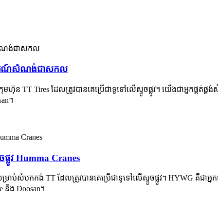
មឧបករណ៍សំណង់ជាសកល
្រុមហ៊ុន TT Tires ដែលត្រូវបានគេប្រើជាទូទៅលើស្ទូចផ្លូវ។ យើងជាអ្នកផ្គត់
osan។
ូចផ្លូវ Humma Cranes
សម្រាប់សំបកកង់ TT ដែលត្រូវបានគេប្រើជាទូទៅលើស្ទូចផ្លូវ។ HYWG គឺជាអ្ន
ere និង Doosan។