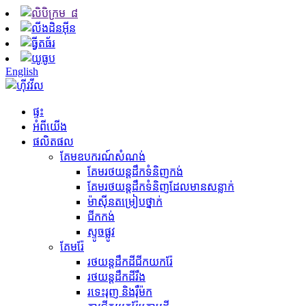
English
ផ្ទះ
អំពីយើង
ផលិតផល
គែមឧបករណ៍សំណង់
គែម​រថយន្ត​ដឹក​ទំនិញ​កង់
គែមរថយន្តដឹកទំនិញដែលមានសន្លាក់
ម៉ាស៊ីន​តម្រៀប​ថ្នាក់
ជីក​កង់
ស្ទូចផ្លូវ
គែមរ៉ែ
រថយន្តដឹកដីជីកយករ៉ែ
រថយន្ត​ដឹក​ដី​រឹង
រទេះរុញ និងរ៉ឺម៉ក