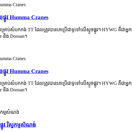
ូចផ្លូវ Humma Cranes
សម្រាប់សំបកកង់ TT ដែលត្រូវបានគេប្រើជាទូទៅលើស្ទូចផ្លូវ។ HYWG គឺជាអ្ន
ere និង Doosan។
ូចផ្លូវ Humma Cranes
សម្រាប់សំបកកង់ TT ដែលត្រូវបានគេប្រើជាទូទៅលើស្ទូចផ្លូវ។ HYWG គឺជាអ្ន
ere និង Doosan។
វ វិស្វកម្មសំណង់