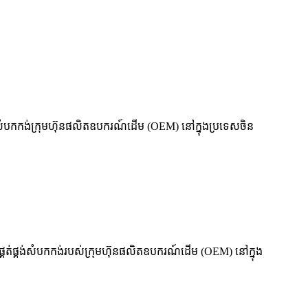
ផ្គង់សំបកកង់ក្រុមហ៊ុនផលិតឧបករណ៍ដើម (OEM) នៅក្នុងប្រទេសចិន
កផ្គត់ផ្គង់សំបកកង់របស់ក្រុមហ៊ុនផលិតឧបករណ៍ដើម (OEM) នៅក្នុង