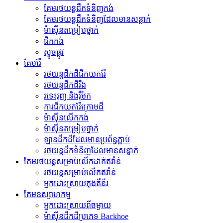
គែម​រថយន្ត​ដឹក​ទំនិញ​កង់
គែមរថយន្តដឹកទំនិញដែលមានសន្លាក់
ម៉ាស៊ីន​តម្រៀប​ថ្នាក់
ជីក​កង់
ស្ទូចផ្លូវ
គែមរ៉ែ
រថយន្តដឹកដីជីកយករ៉ែ
រថយន្ត​ដឹក​ដី​រឹង
រទេះរុញ និងរ៉ឺម៉ក
ការជីកយករ៉ែក្រោមដី
ម៉ាស៊ីន​លើក​កង់
ម៉ាស៊ីន​តម្រៀប​ថ្នាក់
ឡានដឹកដីដែលមានប្រព័ន្ធភ្ជាប់
រថយន្ត​ដឹក​ទំនិញ​ដែល​មាន​សន្លាក់​
គែមរថយន្តសម្រាប់លើកដាក់ឥវ៉ាន់
រថយន្ត​សម្រាប់​លើក​ឥវ៉ាន់
អ្នកដោះស្រាយកុងតឺន័រ
គែមឧស្សាហកម្ម
អ្នកដោះស្រាយពីចម្ងាយ
ម៉ាស៊ីន​ដឹក​ដី​ប្រភេទ Backhoe