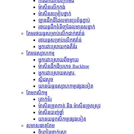
ការជីកយករ៉ែក្រោមដី
ម៉ាស៊ីន​លើក​កង់
ម៉ាស៊ីន​តម្រៀប​ថ្នាក់
ឡានដឹកដីដែលមានប្រព័ន្ធភ្ជាប់
រថយន្ត​ដឹក​ទំនិញ​ដែល​មាន​សន្លាក់​
គែមរថយន្តសម្រាប់លើកដាក់ឥវ៉ាន់
រថយន្ត​សម្រាប់​លើក​ឥវ៉ាន់
អ្នកដោះស្រាយកុងតឺន័រ
គែមឧស្សាហកម្ម
អ្នកដោះស្រាយពីចម្ងាយ
ម៉ាស៊ីន​ដឹក​ដី​ប្រភេទ Backhoe
អ្នកដោះស្រាយសម្ភារៈ
ស្គីដស្ទូច
យានយន្តឧស្សាហកម្មផ្សេងទៀត
គែមកសិកម្ម
ត្រាក់ទ័រ
ម៉ាស៊ីនច្រូតកាត់ និង ម៉ាស៊ីនច្រូតស្រូវ
ម៉ាស៊ីនបាញ់ថ្នាំ
យានយន្តកសិកម្មផ្សេងទៀត
សមាសធាតុ​គែម
ចិញ្ចៀនចាក់សោ