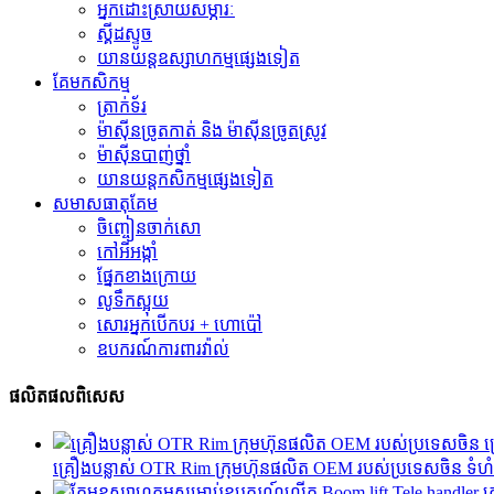
អ្នកដោះស្រាយសម្ភារៈ
ស្គីដស្ទូច
យានយន្តឧស្សាហកម្មផ្សេងទៀត
គែមកសិកម្ម
ត្រាក់ទ័រ
ម៉ាស៊ីនច្រូតកាត់ និង ម៉ាស៊ីនច្រូតស្រូវ
ម៉ាស៊ីនបាញ់ថ្នាំ
យានយន្តកសិកម្មផ្សេងទៀត
សមាសធាតុ​គែម
ចិញ្ចៀនចាក់សោ
កៅអីអង្កាំ
ផ្នែកខាងក្រោយ
លូទឹកស្អុយ
សោរអ្នកបើកបរ + ហោប៉ៅ
ឧបករណ៍ការពារវ៉ាល់
ផលិតផលពិសេស
គ្រឿងបន្លាស់ OTR Rim ក្រុមហ៊ុនផលិត OEM របស់ប្រទេសចិន ទំហំ 2