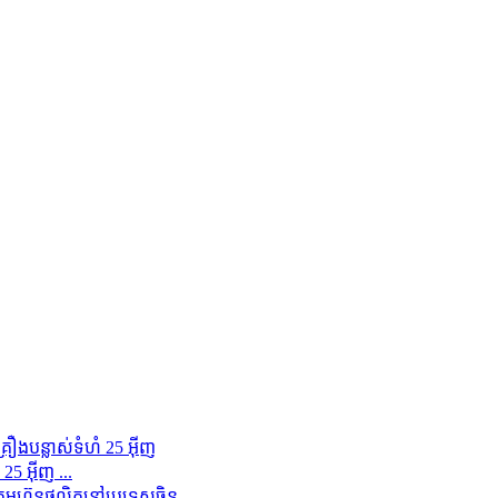
5 អ៊ីញ ...