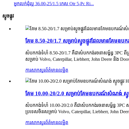
អ្នកលក់ដុំល្អ 36.00-25/1.5 កេស Otr 5-Pc Ri...
ស្ទូចផ្លូវ
គែម 8.50-20/1.7 សម្រាប់ស្ទូចផ្លូវដែលមានគែ
សំបកកង់ទំហំ 8.50-20/1.7 គឺជាសំបកកង់រចនាសម្ព័ន្ធ 3PC ពីក
សម្រាប់ Volvo, Caterpillar, Liebherr, John Deere និង Do
ការសាកសួរ
ព័ត៌មានលម្អិត
គែម 10.00-20/2.0 សម្រាប់គែមឧបករណ៍សំណង់ ស្ទ
សំបកកង់ទំហំ 10.00-20/2.0 គឺជាសំបកកង់រចនាសម្ព័ន្ធ 3PC 
ប្រទេសចិនសម្រាប់ Volvo, Caterpillar, Liebherr, John De
ការសាកសួរ
ព័ត៌មានលម្អិត