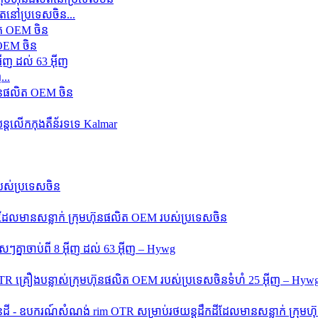
តនៅប្រទេសចិន...
 OEM ចិន
...