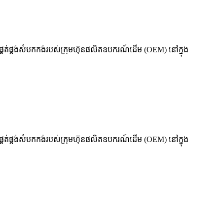
កផ្គត់ផ្គង់សំបកកង់របស់ក្រុមហ៊ុនផលិតឧបករណ៍ដើម (OEM) នៅក្នុង
កផ្គត់ផ្គង់សំបកកង់របស់ក្រុមហ៊ុនផលិតឧបករណ៍ដើម (OEM) នៅក្នុង