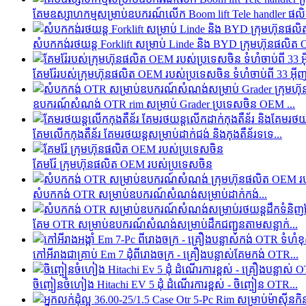
គែមឧស្សាហកម្មសម្រាប់ឧបករណ៍លើក Boom lift Tele handler ផលិ
សំបកកង់រថយន្ត Forklift សម្រាប់ Linde និង BYD ក្រុមហ៊ុនផលិត
គែម​រ៉ែ​របស់​ក្រុមហ៊ុន​ផលិត OEM របស់​ប្រទេស​ចិន ទំហំ​ចាប់ពី 33 អ៊ីញ
ឧបករណ៍សំណង់ OTR rim សម្រាប់ Grader ប្រទេសចិន OEM ...
គែមលើកកុងតឺន័រ គែមរថយន្តសម្រាប់ដាក់ជង់ និងកុងតឺន័រទទេ...
គែមរ៉ែ ក្រុមហ៊ុនផលិត OEM របស់ប្រទេសចិន
សំបកកង់ OTR សម្រាប់ឧបករណ៍សំណង់សម្រាប់ដាក់កង់...
គែម OTR សម្រាប់ឧបករណ៍សំណង់សម្រាប់ដឹកជញ្ជូនតាមសន្លាក់...
កៅអី​រាង​ជា​គ្រាប់ Em 7 ដុំ​ពី​រោងចក្រ - គ្រឿងបន្លាស់​គែម​កង់ OTR...
ចិញ្ចៀនចំហៀង Hitachi EV 5 ដុំ ដំណើរការខ្ពស់ - ចិញ្ចៀន OTR...