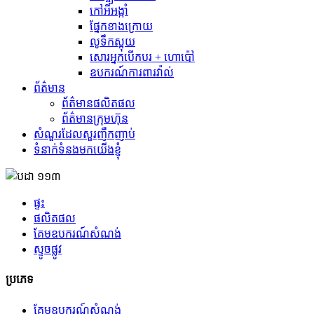
កៅអីអង្កាំ
ផ្នែកខាងក្រោយ
លូទឹកស្អុយ
សោរអ្នកបើកបរ + ហោប៉ៅ
ឧបករណ៍ការពារវ៉ាល់
ព័ត៌មាន
ព័ត៌មានផលិតផល
ព័ត៌មានក្រុមហ៊ុន
សំណួរដែលសួរញឹកញាប់
ទំនាក់ទំនងមកយើងខ្ញុំ
ផ្ទះ
ផលិតផល
គែមឧបករណ៍សំណង់
ស្ទូចផ្លូវ
ប្រភេទ
គែមឧបករណ៍សំណង់