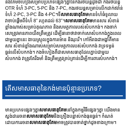
និងគែមចំហៀងសម្រាប់ប្រភេទផ្សេងៗគ្នានៃកងរថយន្តដូចជា កងរថយន្ត
OTR ទំហំ 3-PC, 5-PC និង 7-PC, កងរថយន្តសម្រាប់លើកដាក់ឥវ៉ាន់
ទំហំ 2-PC, 3-PC និង 4-PC។
ទី
សមាសធាតុគែម
មានទំហំធំទូលាយ
វាចាប់ផ្តើមពីទំហំ 8" រហូតដល់ 63"។
សមាសធាតុ​គែម
មានសារៈសំខាន់
ខ្លាំងណាស់សម្រាប់គុណភាព និងសមត្ថភាពរបស់សំបកកង់។ កងចាក់
សោត្រូវមានភាពយឺតត្រឹមត្រូវ ដើម្បីធានាថាវាចាក់សោសំបកកង់ក្នុងពេល
ជាមួយគ្នានេះ ងាយស្រួលក្នុងការម៉ោន និងរុះរើ។ កៅអីរាងជាអង្កាំគឺមាន
សារៈសំខាន់ខ្លាំងណាស់សម្រាប់សមត្ថភាពរបស់សំបកកង់ វាទ្រទម្ងន់
ធ្ងន់លើសំបកកង់។ កងចំហៀងគឺជាសមាសធាតុដែលភ្ជាប់ជាមួយ
សំបកកង់ វាត្រូវតែរឹងមាំ និងត្រឹមត្រូវគ្រប់គ្រាន់ដើម្បីការពារសំបកកង់។
តើសមាសធាតុនៃកង់មានប៉ុន្មានប្រភេទ?
មានប្រភេទផ្សេងៗគ្នា
សមាសធាតុគែម
នៅក្នុងកម្មវិធីផ្សេងៗគ្នា យើងមាន
ស្តង់ដាររចនា
សមាសធាតុគែម
និងគ្រឿងបន្លាស់កង់ធុនធ្ងន់។ កំណត់
ដោយការរចនា
សមាសធាតុគែម
អាចត្រូវបានចាត់ថ្នាក់ដូចខាងក្រោម។