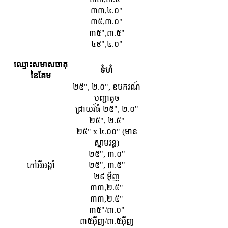
៣៣,៤.០"
៣៥,៣.០"
៣៥",៣.៥"
៤៩",៤.០"
ឈ្មោះសមាសធាតុ
ទំហំ
នៃគែម
២៥", ២.០", ឧបករណ៍
បញ្ជាតូច
ដ្រាយវ៍ធំ ២៥", ២.០"
២៥", ២.៥"
២៥" x ៤.០០" (មាន
ស្នាមរន្ធ)
២៥", ៣.០"
កៅអីអង្កាំ
២៥", ៣.៥"
២៩ អ៊ីញ
៣៣,២.៥"
៣៣,២.៥"
៣៥"/៣.០"
៣៥អ៊ីញ/៣.៥អ៊ីញ