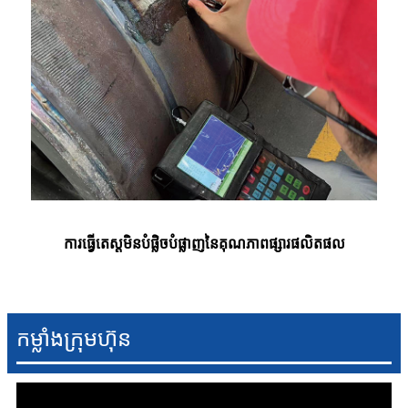
ការធ្វើតេស្តមិនបំផ្លិចបំផ្លាញនៃគុណភាពផ្សារផលិតផល
កម្លាំងក្រុមហ៊ុន