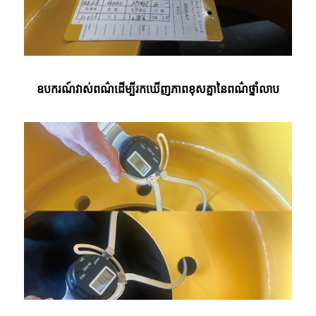
ឧបករណ៍វាស់ពណ៌ដើម្បីរកឃើញភាពខុសគ្នានៃពណ៌ថ្នាំលាប