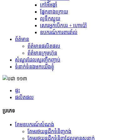
កៅអីអង្កាំ
ផ្នែកខាងក្រោយ
លូទឹកស្អុយ
សោរអ្នកបើកបរ + ហោប៉ៅ
ឧបករណ៍ការពារវ៉ាល់
ព័ត៌មាន
ព័ត៌មានផលិតផល
ព័ត៌មានក្រុមហ៊ុន
សំណួរដែលសួរញឹកញាប់
ទំនាក់ទំនងមកយើងខ្ញុំ
ផ្ទះ
ផលិតផល
ប្រភេទ
គែមឧបករណ៍សំណង់
គែម​រថយន្ត​ដឹក​ទំនិញ​កង់
គែមរថយន្តដឹកទំនិញដែលមានសន្លាក់