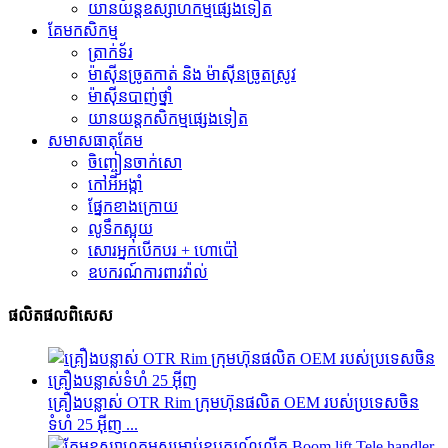
យានយន្តឧស្សាហកម្មផ្សេងទៀត
គែមកសិកម្ម
ត្រាក់ទ័រ
ម៉ាស៊ីនច្រូតកាត់ និង ម៉ាស៊ីនច្រូតស្រូវ
ម៉ាស៊ីនបាញ់ថ្នាំ
យានយន្តកសិកម្មផ្សេងទៀត
សមាសធាតុ​គែម
ចិញ្ចៀនចាក់សោ
កៅអីអង្កាំ
ផ្នែកខាងក្រោយ
លូទឹកស្អុយ
សោរអ្នកបើកបរ + ហោប៉ៅ
ឧបករណ៍ការពារវ៉ាល់
ផលិតផលពិសេស
គ្រឿងបន្លាស់ OTR Rim ក្រុមហ៊ុនផលិត OEM របស់ប្រទេសចិន
ទំហំ 25 អ៊ីញ ...