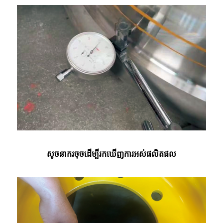
សូចនាករចុចដើម្បីរកឃើញការអស់ផលិតផល