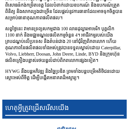
ពិសោធន៍កង់កម្រិតខេត្ត ដែលបំពាក់ដោយឧបករណ៍ និងឧបករណ៍ត្រួត
ពិនិត្យ និងសាកល្បងជាច្រើន ដែលផ្តល់នូវការធានាដែលអាចទុកចិត្តបាន
សម្រាប់ធានាគុណភាពផលិតផល។
សព្វថ្ងៃនេះ វាមានទ្រព្យសកម្មជាង 100 លានដុល្លារអាមេរិក បុគ្គលិក
1100 នាក់ និងមជ្ឈមណ្ឌលផលិតកម្មចំនួន 4។ អាជីវកម្មរបស់យើង
គ្របដណ្តប់លើប្រទេស និងតំបន់ជាង 20 នៅជុំវិញពិភពលោក ហើយ
គុណភាពនៃផលិតផលទាំងអស់ត្រូវបានទទួលស្គាល់ដោយ Caterpillar,
Volvo, Liebherr, Doosan, John Deere, Linde, BYD និងក្រុមហ៊ុន
ផលិតគ្រឿងបន្លាស់រថយន្តលំដាប់ពិភពលោកផ្សេងទៀត។
HYWG នឹងបន្តអភិវឌ្ឍ និងច្នៃប្រឌិត ព្រមទាំងបន្តបម្រើអតិថិជនដោយ
ស្មោះអស់ពីចិត្ត ដើម្បីបង្កើតអនាគតដ៏អស្ចារ្យ។
ហេតុអ្វីត្រូវជ្រើសរើសយើង