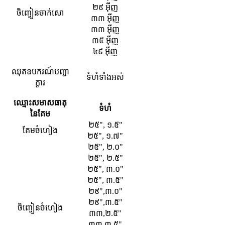
២៩ អ៊ីញ
ចិញ្ចៀនចាក់សោ
៣៣ អ៊ីញ
៣៣ អ៊ីញ
៣៥ អ៊ីញ
៤៩ អ៊ីញ
ឈុតឧបករណ៍បញ្ជា
ទំហំទាំងអស់
ក្តារ
ឈ្មោះសមាសធាតុ
ទំហំ
នៃគែម
២៥", ១.៥"
គែមចំហៀង
២៥", ១.៧"
២៥", ២.០"
២៥", ២.៥"
២៥", ៣.០"
២៥", ៣.៥"
២៩",៣.០"
២៩",៣.៥"
ចិញ្ចៀនចំហៀង
៣៣,២.៥"
៣៣,៣.៥"