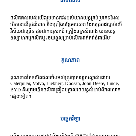
ផលិតផល
ផលិតផលរបស់យើងរួមមានកង់របស់យានយន្តគ្រប់ប្រភេទដែល
បើកបរលើផ្លូវលំបាក និងគ្រឿងបន្ថែមរបស់វា ដែលគ្របដណ្តប់លើ
វិស័យជាច្រើន ដូចជាការរុករករ៉ែ គ្រឿងចក្រសំណង់ យានយន្ត
ឧស្សាហកម្មកសិកម្ម រថយន្តសម្រាប់លើកដាក់ឥវ៉ាន់ជាដើម។
គុណភាព
គុណភាពនៃផលិតផលទាំងអស់ត្រូវបានទទួលស្គាល់ដោយ
Caterpillar, Volvo, Liebherr, Doosan, John Deere, Linde,
BYD និងក្រុមហ៊ុនផលិតគ្រឿងបន្លាស់រថយន្តលំដាប់ពិភពលោក
ផ្សេងទៀត។
បច្ចេកវិទ្យា