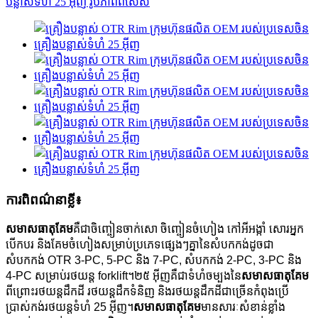
ការពិពណ៌នាខ្លី៖
សមាសធាតុ​គែម
គឺជាចិញ្ចៀនចាក់សោ ចិញ្ចៀនចំហៀង កៅអីអង្កាំ សោរអ្នក
បើកបរ និងគែមចំហៀងសម្រាប់ប្រភេទផ្សេងៗគ្នានៃសំបកកង់ដូចជា
សំបកកង់ OTR 3-PC, 5-PC និង 7-PC, សំបកកង់ 2-PC, 3-PC និង
4-PC សម្រាប់រថយន្ត forklift។
២៥ អ៊ីញគឺជាទំហំចម្បងនៃ
សមាសធាតុគែម
ពីព្រោះ​រថយន្ត​ដឹក​ដី រថយន្ត​ដឹក​ទំនិញ និង​រថយន្ត​ដឹក​ដី​ជាច្រើន​កំពុង​ប្រើ
ប្រាស់​កង់​រថយន្ត​ទំហំ 25 អ៊ីញ។
សមាសធាតុ​គែម
មានសារៈសំខាន់ខ្លាំង