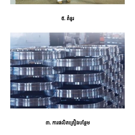
៥. គំនូរ
៣. ការផលិតគ្រឿងបន្ថែម