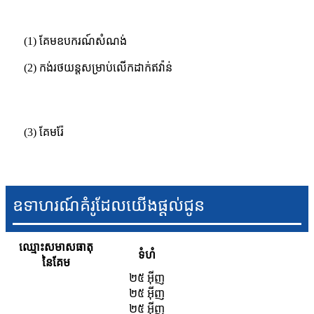
(1) គែមឧបករណ៍សំណង់
(2) កង់រថយន្តសម្រាប់លើកដាក់ឥវ៉ាន់
(3) គែម​រ៉ែ
ឧទាហរណ៍គំរូដែលយើងផ្តល់ជូន
ឈ្មោះសមាសធាតុ
ទំហំ
នៃគែម
២៥ អ៊ីញ
២៥ អ៊ីញ
២៥ អ៊ីញ