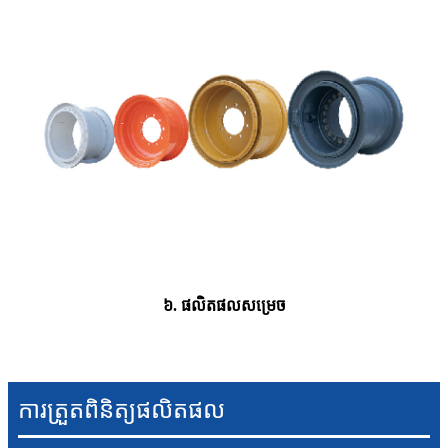
៦. ផលិតផលសម្រេច
ការត្រួតពិនិត្យផលិតផល