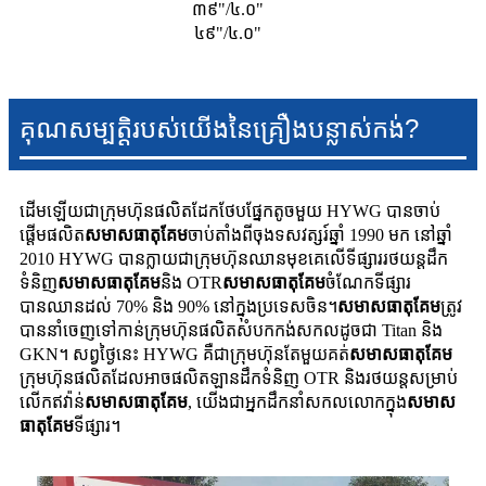
៣៩"/៤.០"
៤៩"/៤.០"
គុណសម្បត្តិរបស់យើងនៃគ្រឿងបន្លាស់កង់?
ដើមឡើយជាក្រុមហ៊ុនផលិតដែកថែបផ្នែកតូចមួយ HYWG បានចាប់
ផ្តើមផលិត
សមាសធាតុគែម
ចាប់តាំងពីចុងទសវត្សរ៍ឆ្នាំ 1990 មក នៅឆ្នាំ
2010 HYWG បានក្លាយជាក្រុមហ៊ុនឈានមុខគេលើទីផ្សាររថយន្តដឹក
ទំនិញ
សមាសធាតុគែម
និង OTR
សមាសធាតុគែម
ចំណែកទីផ្សារ
បានឈានដល់ 70% និង 90% នៅក្នុងប្រទេសចិន។
សមាសធាតុគែម
ត្រូវ
បាននាំចេញទៅកាន់ក្រុមហ៊ុនផលិតសំបកកង់សកលដូចជា Titan និង
GKN។ សព្វថ្ងៃនេះ HYWG គឺជាក្រុមហ៊ុនតែមួយគត់
សមាសធាតុគែម
ក្រុមហ៊ុនផលិតដែលអាចផលិតឡានដឹកទំនិញ OTR និងរថយន្តសម្រាប់
លើកឥវ៉ាន់
សមាសធាតុគែម
, យើងជាអ្នកដឹកនាំសកលលោកក្នុង
សមាស
ធាតុគែម
ទីផ្សារ។