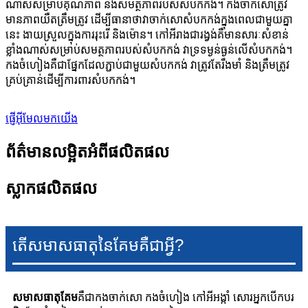
ណាស់សម្រាប់គុណភាព និងសមត្ថភាពរបស់សំបកកង់។ កងចាក់សោត្រូវ
មានភាពយឺតត្រឹមត្រូវ ដើម្បីធានាថាវាចាក់សោសំបកកង់ក្នុងពេលជាមួយគ្នា
នេះ ងាយស្រួលក្នុងការរុះរើ និងម៉ោន។ កៅអីរាងជារង្វង់គឺមានសារៈសំខាន់
ខ្លាំងណាស់សម្រាប់សមត្ថភាពរបស់សំបកកង់ វាទ្រទម្ងន់ធ្ងន់លើសំបកកង់។
កងចំហៀងគឺជាផ្នែកដែលភ្ជាប់ជាមួយសំបកកង់ វាត្រូវតែរឹងមាំ និងត្រឹមត្រូវ
គ្រប់គ្រាន់ដើម្បីការពារសំបកកង់។
ផ្ញើអ៊ីមែលមកយើង
ព័ត៌មានលម្អិតអំពីផលិតផល
ស្លាកផលិតផល
តើសមាសធាតុនៃគែមគឺជាអ្វី?
សមាសធាតុ​គែម
គឺជាកងចាក់សោ កងចំហៀង កៅអីអង្កាំ សោរអ្នកបើកបរ