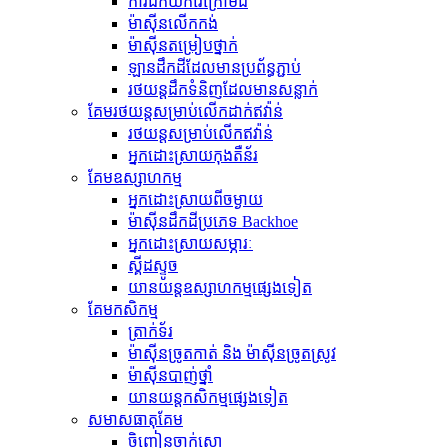
ការជីកយករ៉ែក្រោមដី
ម៉ាស៊ីន​លើក​កង់
ម៉ាស៊ីន​តម្រៀប​ថ្នាក់
ឡានដឹកដីដែលមានប្រព័ន្ធភ្ជាប់
រថយន្ត​ដឹក​ទំនិញ​ដែល​មាន​សន្លាក់​
គែមរថយន្តសម្រាប់លើកដាក់ឥវ៉ាន់
រថយន្ត​សម្រាប់​លើក​ឥវ៉ាន់
អ្នកដោះស្រាយកុងតឺន័រ
គែមឧស្សាហកម្ម
អ្នកដោះស្រាយពីចម្ងាយ
ម៉ាស៊ីន​ដឹក​ដី​ប្រភេទ Backhoe
អ្នកដោះស្រាយសម្ភារៈ
ស្គីដស្ទូច
យានយន្តឧស្សាហកម្មផ្សេងទៀត
គែមកសិកម្ម
ត្រាក់ទ័រ
ម៉ាស៊ីនច្រូតកាត់ និង ម៉ាស៊ីនច្រូតស្រូវ
ម៉ាស៊ីនបាញ់ថ្នាំ
យានយន្តកសិកម្មផ្សេងទៀត
សមាសធាតុ​គែម
ចិញ្ចៀនចាក់សោ