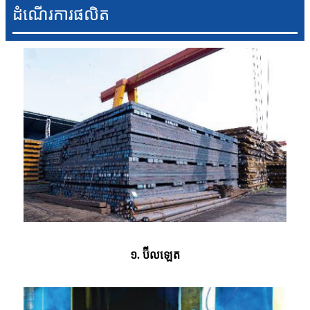
ដំណើរការផលិត
១. ប៊ីលឡេត