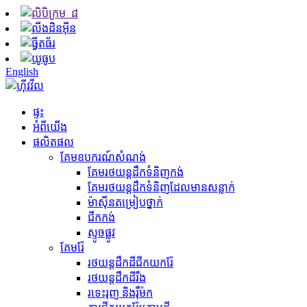
English
ផ្ទះ
អំពីយើង
ផលិតផល
គែមឧបករណ៍សំណង់
គែម​រថយន្ត​ដឹក​ទំនិញ​កង់
គែមរថយន្តដឹកទំនិញដែលមានសន្លាក់
ម៉ាស៊ីន​តម្រៀប​ថ្នាក់
ជីក​កង់
ស្ទូចផ្លូវ
គែមរ៉ែ
រថយន្តដឹកដីជីកយករ៉ែ
រថយន្ត​ដឹក​ដី​រឹង
រទេះរុញ និងរ៉ឺម៉ក