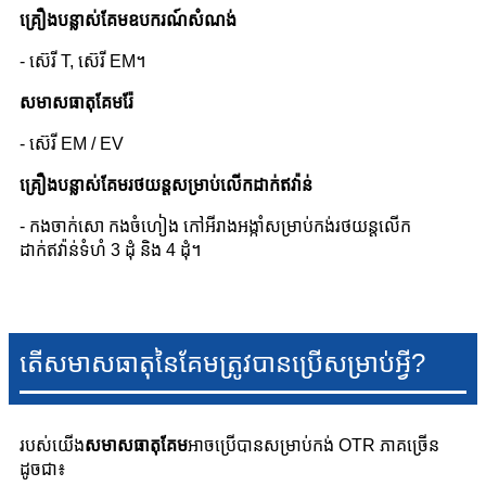
គ្រឿងបន្លាស់គែមឧបករណ៍សំណង់
- ស៊េរី T, ស៊េរី EM។
សមាសធាតុគែមរ៉ែ
- ស៊េរី EM / EV
គ្រឿងបន្លាស់គែមរថយន្តសម្រាប់លើកដាក់ឥវ៉ាន់
- កងចាក់សោ កងចំហៀង កៅអីរាងអង្កាំសម្រាប់កង់រថយន្តលើក
ដាក់ឥវ៉ាន់ទំហំ 3 ដុំ និង 4 ដុំ។
តើសមាសធាតុនៃគែមត្រូវបានប្រើសម្រាប់អ្វី?
របស់យើង
សមាសធាតុគែម
អាចប្រើបានសម្រាប់កង់ OTR ភាគច្រើន
ដូចជា៖