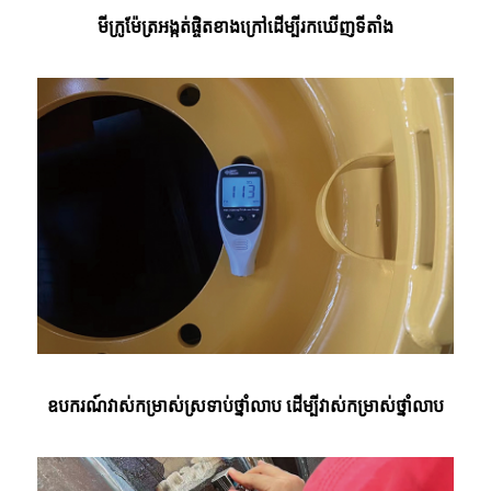
មីក្រូម៉ែត្រអង្កត់ផ្ចិតខាងក្រៅដើម្បីរកឃើញទីតាំង
ឧបករណ៍វាស់កម្រាស់ស្រទាប់ថ្នាំលាប ដើម្បីវាស់កម្រាស់ថ្នាំលាប