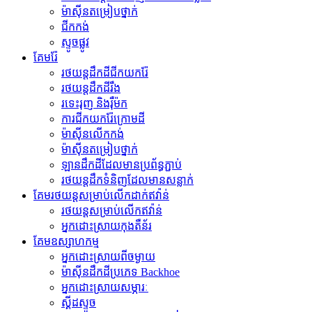
ម៉ាស៊ីន​តម្រៀប​ថ្នាក់
ជីក​កង់
ស្ទូចផ្លូវ
គែមរ៉ែ
រថយន្តដឹកដីជីកយករ៉ែ
រថយន្ត​ដឹក​ដី​រឹង
រទេះរុញ និងរ៉ឺម៉ក
ការជីកយករ៉ែក្រោមដី
ម៉ាស៊ីន​លើក​កង់
ម៉ាស៊ីន​តម្រៀប​ថ្នាក់
ឡានដឹកដីដែលមានប្រព័ន្ធភ្ជាប់
រថយន្ត​ដឹក​ទំនិញ​ដែល​មាន​សន្លាក់​
គែមរថយន្តសម្រាប់លើកដាក់ឥវ៉ាន់
រថយន្ត​សម្រាប់​លើក​ឥវ៉ាន់
អ្នកដោះស្រាយកុងតឺន័រ
គែមឧស្សាហកម្ម
អ្នកដោះស្រាយពីចម្ងាយ
ម៉ាស៊ីន​ដឹក​ដី​ប្រភេទ Backhoe
អ្នកដោះស្រាយសម្ភារៈ
ស្គីដស្ទូច