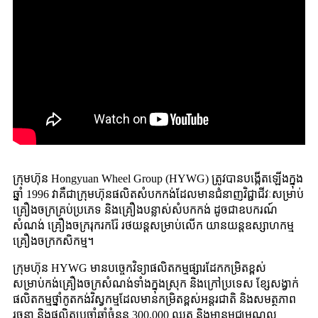
ក្រុមហ៊ុន Hongyuan Wheel Group (HYWG) ត្រូវបានបង្កើតឡើងក្នុង
ឆ្នាំ 1996 វាគឺជាក្រុមហ៊ុនផលិតសំបកកង់ដែលមានជំនាញវិជ្ជាជីវៈសម្រាប់
គ្រឿងចក្រគ្រប់ប្រភេទ និងគ្រឿងបន្លាស់សំបកកង់ ដូចជាឧបករណ៍
សំណង់ គ្រឿងចក្ររុករករ៉ែ រថយន្តសម្រាប់លើក យានយន្តឧស្សាហកម្ម
គ្រឿងចក្រកសិកម្ម។
ក្រុមហ៊ុន HYWG មានបច្ចេកវិទ្យាផលិតកម្មផ្សារដែកកម្រិតខ្ពស់
សម្រាប់កង់គ្រឿងចក្រសំណង់ទាំងក្នុងស្រុក និងក្រៅប្រទេស ខ្សែសង្វាក់
ផលិតកម្មថ្នាំកូតកង់វិស្វកម្មដែលមានកម្រិតខ្ពស់អន្តរជាតិ និងសមត្ថភាព
រចនា និងផលិតប្រចាំឆ្នាំចំនួន 300,000 ឈុត និងមានមជ្ឈមណ្ឌល