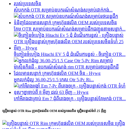
សំបកកង់ OTR សម្រាប់ឧបករណ៍សំណង់សម្រាប់ដាក់កង់...
គែម OTR សម្រាប់ឧបករណ៍សំណង់សម្រាប់ដឹកជញ្ជូនតាមសន្លាក់...
ចិញ្ចៀនចំហៀង Hitachi EV 5 ដុំ ដំណើរការខ្ពស់ - ចិញ្ចៀន OTR...
អ្នកលក់ដុំល្អ 36.00-25/1.5 កេស Otr 5-Pc Ri...
កៅអី​រាង​ជា​គ្រាប់ Em 7 ដុំ​ពី​រោងចក្រ - គ្រឿងបន្លាស់​គែម​កង់ OTR...
គ្រឿងបន្លាស់ OTR Rim ក្រុមហ៊ុនផលិត OEM របស់ប្រទេសចិន គ្រឿងបន្លាស់ទំហំ 25 អ៊ីញ