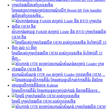
គែមឧស្សាហកម្មសម្រាប់ឧបករណ៍លើក Boom lift Tele handler
ផលិតនៅប្រទេសចិន...
សំបកកង់រថយន្ត Forklift សម្រាប់ Linde និង BYD ក្រុមហ៊ុនផលិត
OEM ចិន
គែម​រ៉ែ​របស់​ក្រុមហ៊ុន​ផលិត OEM របស់​ប្រទេស​ចិន ទំហំ​ចាប់ពី 33
អ៊ីញ...
ឧបករណ៍សំណង់ OTR rim សម្រាប់ Grader ប្រទេសចិន OEM ...
គែមលើកកុងតឺន័រ គែមរថយន្តសម្រាប់ដាក់ជង់ និងកុងតឺន័រទទេ...
គែមរ៉ែ ក្រុមហ៊ុនផលិត OEM របស់ប្រទេសចិន