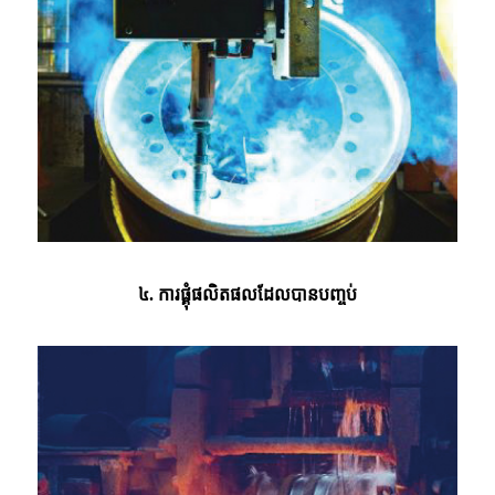
៤. ការផ្គុំផលិតផលដែលបានបញ្ចប់