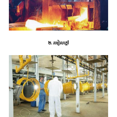
២. រមៀលក្តៅ