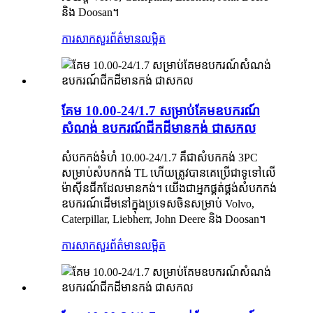
និង Doosan។
ការសាកសួរ
ព័ត៌មានលម្អិត
គែម 10.00-24/1.7 សម្រាប់គែមឧបករណ៍
សំណង់ ឧបករណ៍ជីកដីមានកង់ ជាសកល
សំបកកង់ទំហំ 10.00-24/1.7 គឺជាសំបកកង់ 3PC
សម្រាប់សំបកកង់ TL ហើយត្រូវបានគេប្រើជាទូទៅលើ
ម៉ាស៊ីនជីកដែលមានកង់។ យើងជាអ្នកផ្គត់ផ្គង់សំបកកង់
ឧបករណ៍ដើមនៅក្នុងប្រទេសចិនសម្រាប់ Volvo,
Caterpillar, Liebherr, John Deere និង Doosan។
ការសាកសួរ
ព័ត៌មានលម្អិត