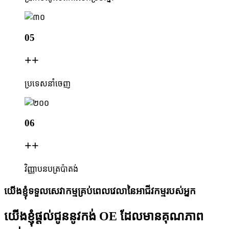
05
+
+
ប្រទេសនាំចេញ
06
+
+
វិញ្ញាបនបត្រប៉ាតង់
យើងខ្ញុំទទួលសេវាកម្មគ្រប់ពេលវេលានៃអាជីវកម្មរបស់អ្នក
យើងខ្ញុំផ្តល់ជូននូវកង់ OE ដែលមានគុណភាព