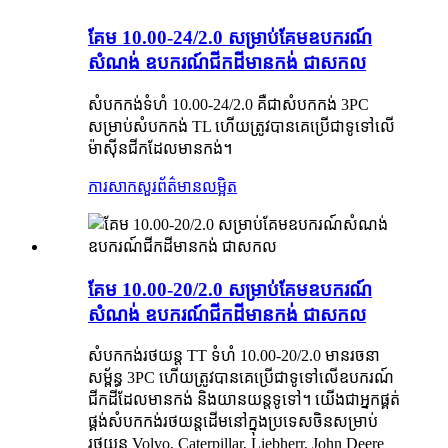
គែម 10.00-24/2.0 សម្រាប់គែមឧបករណ៍
សំណង់ ឧបករណ៍ជីកដីមានកង់ ជាសកល
សំបកកង់ទំហំ 10.00-24/2.0 គឺជាសំបកកង់ 3PC
សម្រាប់សំបកកង់ TL ហើយត្រូវបានគេប្រើជាទូទៅលើ
ម៉ាស៊ីនជីកដែលមានកង់។
ការសាកសួរ
ព័ត៌មានលម្អិត
គែម 10.00-20/2.0 សម្រាប់គែមឧបករណ៍
សំណង់ ឧបករណ៍ជីកដីមានកង់ ជាសកល
សំបកកង់រថយន្ត TT ទំហំ 10.00-20/2.0 មានរចនា
សម្ព័ន្ធ 3PC ហើយត្រូវបានគេប្រើជាទូទៅលើឧបករណ៍
ជីកដីដែលមានកង់ និងយានយន្តទូទៅ។ យើងជាអ្នកផ្គត់
ផ្គង់សំបកកង់រថយន្តដើមនៅក្នុងប្រទេសចិនសម្រាប់
រថយន្ត Volvo, Caterpillar, Liebherr, John Deere