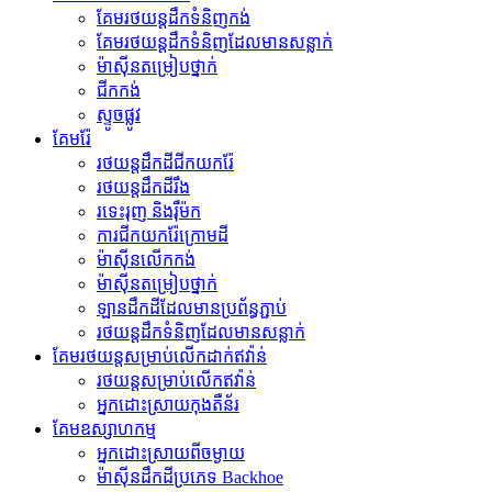
គែម​រថយន្ត​ដឹក​ទំនិញ​កង់
គែមរថយន្តដឹកទំនិញដែលមានសន្លាក់
ម៉ាស៊ីន​តម្រៀប​ថ្នាក់
ជីក​កង់
ស្ទូចផ្លូវ
គែមរ៉ែ
រថយន្តដឹកដីជីកយករ៉ែ
រថយន្ត​ដឹក​ដី​រឹង
រទេះរុញ និងរ៉ឺម៉ក
ការជីកយករ៉ែក្រោមដី
ម៉ាស៊ីន​លើក​កង់
ម៉ាស៊ីន​តម្រៀប​ថ្នាក់
ឡានដឹកដីដែលមានប្រព័ន្ធភ្ជាប់
រថយន្ត​ដឹក​ទំនិញ​ដែល​មាន​សន្លាក់​
គែមរថយន្តសម្រាប់លើកដាក់ឥវ៉ាន់
រថយន្ត​សម្រាប់​លើក​ឥវ៉ាន់
អ្នកដោះស្រាយកុងតឺន័រ
គែមឧស្សាហកម្ម
អ្នកដោះស្រាយពីចម្ងាយ
ម៉ាស៊ីន​ដឹក​ដី​ប្រភេទ Backhoe