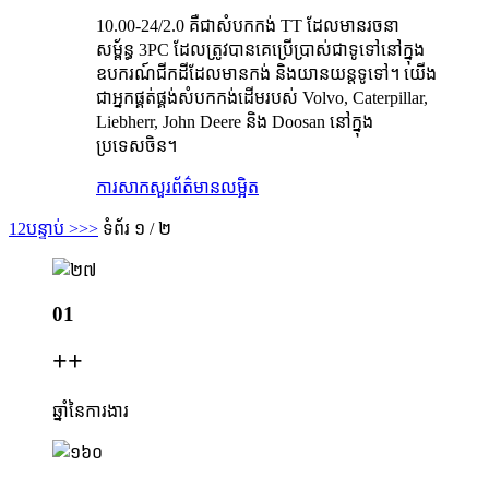
10.00-24/2.0 គឺជាសំបកកង់ TT ដែលមានរចនា
សម្ព័ន្ធ 3PC ដែលត្រូវបានគេប្រើប្រាស់ជាទូទៅនៅក្នុង
ឧបករណ៍ជីកដីដែលមានកង់ និងយានយន្តទូទៅ។ យើង
ជាអ្នកផ្គត់ផ្គង់សំបកកង់ដើមរបស់ Volvo, Caterpillar,
Liebherr, John Deere និង Doosan នៅក្នុង
ប្រទេសចិន។
ការសាកសួរ
ព័ត៌មានលម្អិត
1
2
បន្ទាប់ >
>>
ទំព័រ ១ / ២
01
+
+
ឆ្នាំនៃការងារ