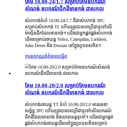
គែម 10.00-24/1.7 សម្រាប់គែមឧបករណ៍
សំណង់ ឧបករណ៍ជីកដីមានកង់ ជាសកល
សំបកកង់ទំហំ 10.00-24/1.7 គឺជាសំបកកង់ 3PC
សម្រាប់សំបកកង់ TL ហើយត្រូវបានគេប្រើជាទូទៅលើ
ម៉ាស៊ីនជីកដែលមានកង់។ យើងជាអ្នកផ្គត់ផ្គង់សំបកកង់
ដើមសម្រាប់រថយន្ត Volvo, Caterpillar, Liebherr,
John Deere និង Doosan នៅក្នុងប្រទេសចិន។
ការសាកសួរ
ព័ត៌មានលម្អិត
គែម 10.00-20/2.0 សម្រាប់គែមឧបករណ៍
សំណង់ ឧបករណ៍ជីកដីមានកង់ ជាសកល
សំបកកង់រថយន្ត TT ទំហំ 10.00-20/2.0 មានរចនា
សម្ព័ន្ធ 3PC ហើយត្រូវបានគេប្រើជាទូទៅលើឧបករណ៍
ជីកដីដែលមានកង់ និងយានយន្តទូទៅ។ យើងជាអ្នកផ្គត់
ផ្គង់សំបកកង់រថយន្តដើមនៅក្នុងប្រទេសចិនសម្រាប់