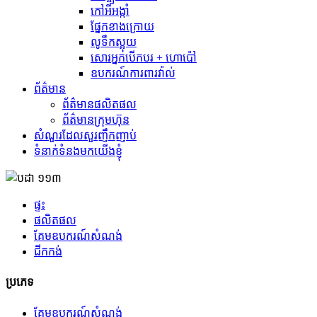
កៅអីអង្កាំ
ផ្នែកខាងក្រោយ
លូទឹកស្អុយ
សោរអ្នកបើកបរ + ហោប៉ៅ
ឧបករណ៍ការពារវ៉ាល់
ព័ត៌មាន
ព័ត៌មានផលិតផល
ព័ត៌មានក្រុមហ៊ុន
សំណួរដែលសួរញឹកញាប់
ទំនាក់ទំនងមកយើងខ្ញុំ
ផ្ទះ
ផលិតផល
គែមឧបករណ៍សំណង់
ជីក​កង់
ប្រភេទ
គែមឧបករណ៍សំណង់