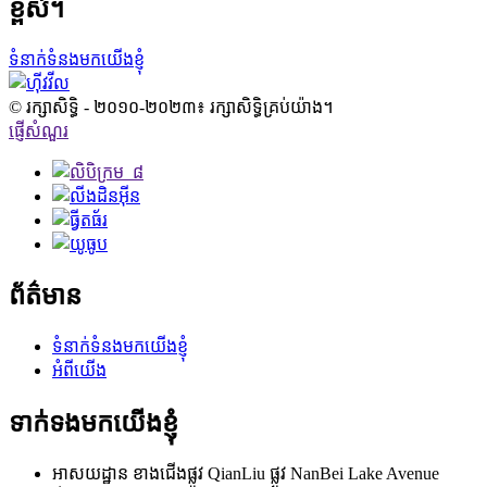
ខ្ពស់។
ទំនាក់ទំនងមកយើងខ្ញុំ
© រក្សាសិទ្ធិ - ២០១០-២០២៣៖ រក្សាសិទ្ធិគ្រប់យ៉ាង។
ផ្ញើសំណួរ
ព័ត៌មាន
ទំនាក់ទំនងមកយើងខ្ញុំ
អំពីយើង
ទាក់ទងមកយើងខ្ញុំ
អាសយដ្ឋាន
ខាងជើងផ្លូវ QianLiu ផ្លូវ NanBei Lake Avenue