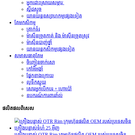
អ្នកដោះស្រាយសម្ភារៈ
ស្គីដស្ទូច
យានយន្តឧស្សាហកម្មផ្សេងទៀត
គែមកសិកម្ម
ត្រាក់ទ័រ
ម៉ាស៊ីនច្រូតកាត់ និង ម៉ាស៊ីនច្រូតស្រូវ
ម៉ាស៊ីនបាញ់ថ្នាំ
យានយន្តកសិកម្មផ្សេងទៀត
សមាសធាតុ​គែម
ចិញ្ចៀនចាក់សោ
កៅអីអង្កាំ
ផ្នែកខាងក្រោយ
លូទឹកស្អុយ
សោរអ្នកបើកបរ + ហោប៉ៅ
ឧបករណ៍ការពារវ៉ាល់
ផលិតផលពិសេស
គ្រឿងបន្លាស់ OTR Rim ក្រុមហ៊ុនផលិត OEM របស់ប្រទេសចិន