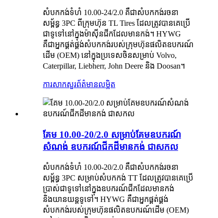
សំបកកង់ទំហំ 10.00-24/2.0 គឺជាសំបកកង់រចនា
សម្ព័ន្ធ 3PC ពីក្រុមហ៊ុន TL Tires ដែលត្រូវបានគេប្រើ
ជាទូទៅនៅក្នុងម៉ាស៊ីនជីកដែលមានកង់។ HYWG
គឺជាអ្នកផ្គត់ផ្គង់សំបកកង់របស់ក្រុមហ៊ុនផលិតឧបករណ៍
ដើម (OEM) នៅក្នុងប្រទេសចិនសម្រាប់ Volvo,
Caterpillar, Liebherr, John Deere និង Doosan។
ការសាកសួរ
ព័ត៌មានលម្អិត
គែម 10.00-20/2.0 សម្រាប់គែមឧបករណ៍
សំណង់ ឧបករណ៍ជីកដីមានកង់ ជាសកល
សំបកកង់ទំហំ 10.00-20/2.0 គឺជាសំបកកង់រចនា
សម្ព័ន្ធ 3PC សម្រាប់សំបកកង់ TT ដែលត្រូវបានគេប្រើ
ប្រាស់ជាទូទៅនៅក្នុងឧបករណ៍ជីកដែលមានកង់
និងយានយន្តទូទៅ។ HYWG គឺជាអ្នកផ្គត់ផ្គង់
សំបកកង់របស់ក្រុមហ៊ុនផលិតឧបករណ៍ដើម (OEM)