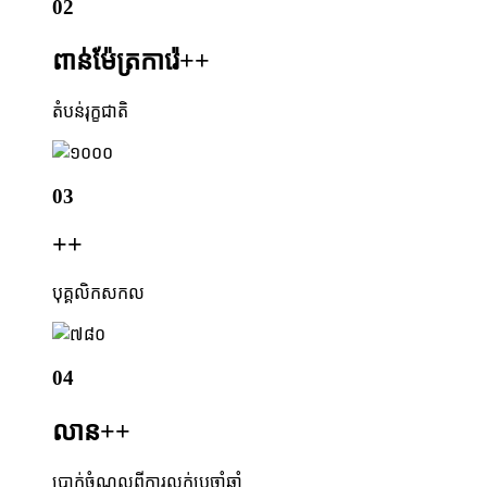
02
ពាន់ម៉ែត្រការ៉េ+
+
តំបន់រុក្ខជាតិ
03
+
+
បុគ្គលិកសកល
04
លាន+
+
ប្រាក់ចំណូលពីការលក់ប្រចាំឆ្នាំ