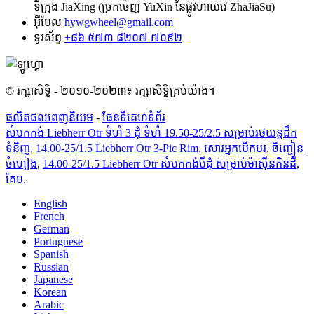
ទីក្រុង JiaXing (ច្រកចេញ YuXin នៃផ្លូវហាយវេ ZhaJiaSu)
អ៊ីមែល
hywgwheel@gmail.com
ទូរស័ព្ទ
+៨៦ ៥៧៣ ៨២០៧ ៧០៩២
© រក្សាសិទ្ធិ - ២០១០-២០២៣៖ រក្សាសិទ្ធិគ្រប់យ៉ាង។
ផលិតផលពេញនិយម
-
ផែនទីគេហទំព័រ
សំបកកង់ Liebherr Otr ទំហំ 3 ដុំ ទំហំ 19.50-25/2.5 សម្រាប់រថយន្តដឹក
ទំនិញ
,
14.00-25/1.5 Liebherr Otr 3-Pic Rim
,
សោរអ្នកបើកបរ
,
ចិញ្ចៀន
ចំហៀង
,
14.00-25/1.5 Liebherr Otr សំបកកង់បីដុំ សម្រាប់ម៉ាស៊ីនកិនដី
,
គែម
,
English
French
German
Portuguese
Spanish
Russian
Japanese
Korean
Arabic