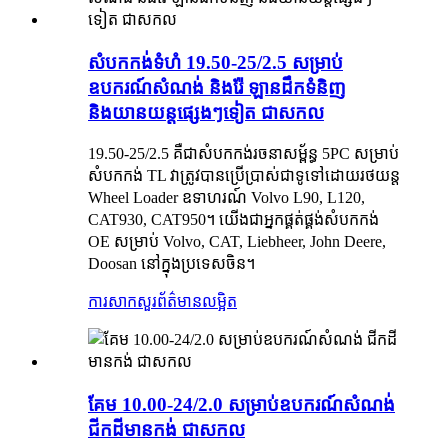
សំបកកង់ទំហំ 19.50-25/2.5 សម្រាប់
ឧបករណ៍សំណង់ និងរ៉ែ ឡានដឹកទំនិញ
និងយានយន្តផ្សេងៗទៀត ជាសកល
19.50-25/2.5 គឺជាសំបកកង់រចនាសម្ព័ន្ធ 5PC សម្រាប់
សំបកកង់ TL វាត្រូវបានប្រើប្រាស់ជាទូទៅដោយរថយន្ត
Wheel Loader ឧទាហរណ៍ Volvo L90, L120,
CAT930, CAT950។ យើងជាអ្នកផ្គត់ផ្គង់សំបកកង់
OE សម្រាប់ Volvo, CAT, Liebheer, John Deere,
Doosan នៅក្នុងប្រទេសចិន។
ការសាកសួរ
ព័ត៌មានលម្អិត
គែម 10.00-24/2.0 សម្រាប់ឧបករណ៍សំណង់
ជីកដីមានកង់ ជាសកល