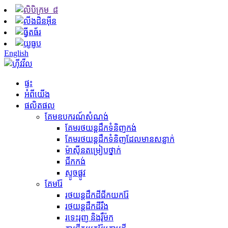
English
ផ្ទះ
អំពីយើង
ផលិតផល
គែមឧបករណ៍សំណង់
គែម​រថយន្ត​ដឹក​ទំនិញ​កង់
គែមរថយន្តដឹកទំនិញដែលមានសន្លាក់
ម៉ាស៊ីន​តម្រៀប​ថ្នាក់
ជីក​កង់
ស្ទូចផ្លូវ
គែមរ៉ែ
រថយន្តដឹកដីជីកយករ៉ែ
រថយន្ត​ដឹក​ដី​រឹង
រទេះរុញ និងរ៉ឺម៉ក