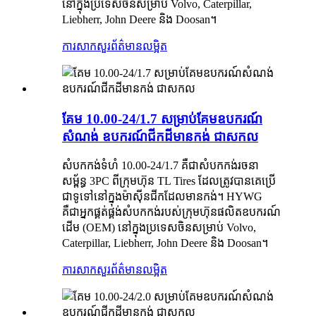
នៅក្នុងប្រទេសចិនសម្រាប់ Volvo, Caterpillar,
Liebherr, John Deere និង Doosan។
ការសាកសួរ
ព័ត៌មានលម្អិត
គែម 10.00-24/1.7 សម្រាប់គែមឧបករណ៍
សំណង់ ឧបករណ៍ជីកដីមានកង់ ជាសកល
សំបកកង់ទំហំ 10.00-24/1.7 គឺជាសំបកកង់រចនា
សម្ព័ន្ធ 3PC ពីក្រុមហ៊ុន TL Tires ដែលត្រូវបានគេប្រើ
ជាទូទៅនៅក្នុងម៉ាស៊ីនជីកដែលមានកង់។ HYWG
គឺជាអ្នកផ្គត់ផ្គង់សំបកកង់របស់ក្រុមហ៊ុនផលិតឧបករណ៍
ដើម (OEM) នៅក្នុងប្រទេសចិនសម្រាប់ Volvo,
Caterpillar, Liebherr, John Deere និង Doosan។
ការសាកសួរ
ព័ត៌មានលម្អិត