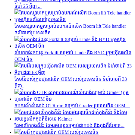
ទំហំ 25 អ៊ីញ ...
គែមឧស្សាហកម្មសម្រាប់ឧបករណ៍លើក Boom lift Tele handler
ផលិតនៅប្រទេសចិន...
សំបកកង់រថយន្ត Forklift សម្រាប់ Linde និង BYD ក្រុមហ៊ុនផលិត
OEM ចិន
គែម​រ៉ែ​របស់​ក្រុមហ៊ុន​ផលិត OEM របស់​ប្រទេស​ចិន ទំហំ​ចាប់ពី 33
អ៊ីញ...
ឧបករណ៍សំណង់ OTR rim សម្រាប់ Grader ប្រទេសចិន OEM ...
គែមលើកកុងតឺន័រ គែមរថយន្តសម្រាប់ដាក់ជង់ និងកុងតឺន័រទទេ...