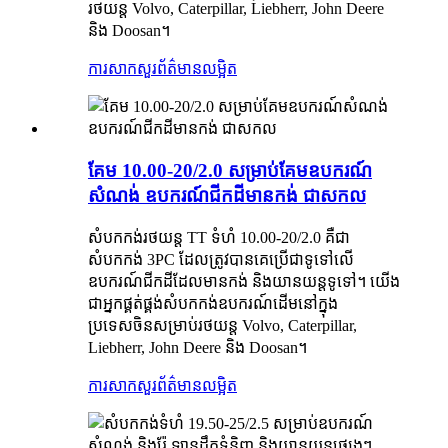
រថយន្ត Volvo, Caterpillar, Liebherr, John Deere
និង Doosan។
ការសាកសួរ
ព័ត៌មានលម្អិត
គែម 10.00-20/2.0 សម្រាប់គែមឧបករណ៍
សំណង់ ឧបករណ៍ជីកដីមានកង់ ជាសកល
សំបកកង់រថយន្ត TT ទំហំ 10.00-20/2.0 គឺជា
សំបកកង់ 3PC ដែលត្រូវបានគេប្រើជាទូទៅលើ
ឧបករណ៍ជីកដីដែលមានកង់ និងយានយន្តទូទៅ។ យើង
ជាអ្នកផ្គត់ផ្គង់សំបកកង់ឧបករណ៍ដើមនៅក្នុង
ប្រទេសចិនសម្រាប់រថយន្ត Volvo, Caterpillar,
Liebherr, John Deere និង Doosan។
ការសាកសួរ
ព័ត៌មានលម្អិត