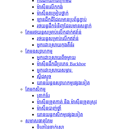
ការជីកយករ៉ែក្រោមដី
ម៉ាស៊ីន​លើក​កង់
ម៉ាស៊ីន​តម្រៀប​ថ្នាក់
ឡានដឹកដីដែលមានប្រព័ន្ធភ្ជាប់
រថយន្ត​ដឹក​ទំនិញ​ដែល​មាន​សន្លាក់​
គែមរថយន្តសម្រាប់លើកដាក់ឥវ៉ាន់
រថយន្ត​សម្រាប់​លើក​ឥវ៉ាន់
អ្នកដោះស្រាយកុងតឺន័រ
គែមឧស្សាហកម្ម
អ្នកដោះស្រាយពីចម្ងាយ
ម៉ាស៊ីន​ដឹក​ដី​ប្រភេទ Backhoe
អ្នកដោះស្រាយសម្ភារៈ
ស្គីដស្ទូច
យានយន្តឧស្សាហកម្មផ្សេងទៀត
គែមកសិកម្ម
ត្រាក់ទ័រ
ម៉ាស៊ីនច្រូតកាត់ និង ម៉ាស៊ីនច្រូតស្រូវ
ម៉ាស៊ីនបាញ់ថ្នាំ
យានយន្តកសិកម្មផ្សេងទៀត
សមាសធាតុ​គែម
ចិញ្ចៀនចាក់សោ