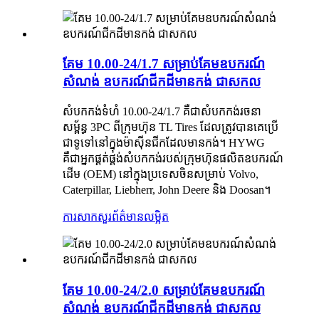
គែម 10.00-24/1.7 សម្រាប់គែមឧបករណ៍
សំណង់ ឧបករណ៍ជីកដីមានកង់ ជាសកល
សំបកកង់ទំហំ 10.00-24/1.7 គឺជាសំបកកង់រចនា
សម្ព័ន្ធ 3PC ពីក្រុមហ៊ុន TL Tires ដែលត្រូវបានគេប្រើ
ជាទូទៅនៅក្នុងម៉ាស៊ីនជីកដែលមានកង់។ HYWG
គឺជាអ្នកផ្គត់ផ្គង់សំបកកង់របស់ក្រុមហ៊ុនផលិតឧបករណ៍
ដើម (OEM) នៅក្នុងប្រទេសចិនសម្រាប់ Volvo,
Caterpillar, Liebherr, John Deere និង Doosan។
ការសាកសួរ
ព័ត៌មានលម្អិត
គែម 10.00-24/2.0 សម្រាប់គែមឧបករណ៍
សំណង់ ឧបករណ៍ជីកដីមានកង់ ជាសកល