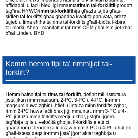
affidabbli u faċli biex jiġi mmuntat
rimm tal-forklift
Il-prodott
tagħna HYWG
rimm tal-forklift
hija għażla tajba għas-
sidien tal-forklifts għax għandna kwalità ppruvata, prezz
tajjeb u firxa sħiħa ta' rims tal-forklifts għall-biċċa l-kbira
tal-marki. Aħna l-manifattur tar-rims OEM għal ismijiet kbar
bħal Linde u BYD.
Kemm hemm tipi ta' rimmijiet tal-
forklift?
Hemm ħafna tipi ta’
rims tal-forklift
, definit mill-istruttura
jista' jkun rimm maqsum, 2-PC, 3-PC u 4-PC. Ir-rimm
maqsum huwa żgħir u ħfief u jintuża minn forklifts żgħar,
rimm 2-PC huwa faċli biex jiġi mmuntat, rimm 3-PC u 4-
PC jintuża minn forklifts medji u kbar, jistgħu jġorru
tagħbija tqila u veloċità għolja. Il-forklifts elettriċi
għandhom it-tendenza li jużaw rimm 3-PC u 4-PC għaliex
għall-istess daqs ir-rimm jista' jġorr aktar tagħbija u