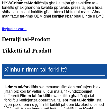
HYWG
rimm tal-forklift
hija għażla tajba għas-sidien tal-
forklifts għax għandna kwalità ppruvata, prezz tajjeb u firxa
sħiħa ta' rims tal-forklifts għall-biċċa l-kbira tal-marki. Aħna l-
manifattur tar-rims OEM għal ismijiet kbar bħal Linde u BYD.
Ibgħatilna email
Dettalji tal-Prodott
Tikketti tal-Prodott
X'inhu r-rimm tal-forklift?
Il-
rimm tal-forklift
huwa mmuntat flimkien ma' tajers biex
jiflaħ piż kbir ta' vetturi u jdur malajr f'kundizzjonijiet
differenti.
Rimm tal-forklift
huwa kritiku għall-ħajja tal-
forklift u l-effiċjenza operattiva, tajjeb
rimm tal-forklift
jista'
jġorr piż enormi u jgħin lill-forklift jaħdem bla xkiel u b'mod
effiċjenti. Huwa importanti ħafna li forklift ikun b'saħħtu,