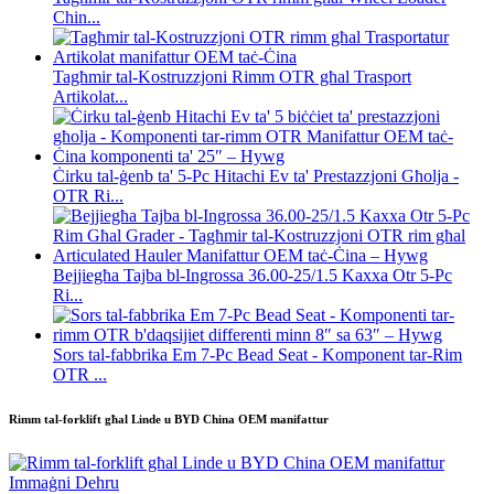
Chin...
Tagħmir tal-Kostruzzjoni Rimm OTR għal Trasport
Artikolat...
Ċirku tal-ġenb ta' 5-Pc Hitachi Ev ta' Prestazzjoni Għolja -
OTR Ri...
Bejjiegħa Tajba bl-Ingrossa 36.00-25/1.5 Kaxxa Otr 5-Pc
Ri...
Sors tal-fabbrika Em 7-Pc Bead Seat - Komponent tar-Rim
OTR ...
Rimm tal-forklift għal Linde u BYD China OEM manifattur