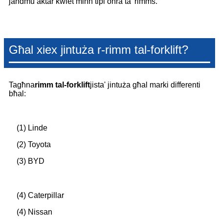
jaħdmu aktar kwiet minn tipi oħra ta' rimms.
Għal xiex jintuża r-rimm tal-forklift?
Tagħna
rimm tal-forklift
jista' jintuża għal marki differenti
bħal:
(1) Linde
(2) Toyota
(3) BYD
(4) Caterpillar
(4) Nissan