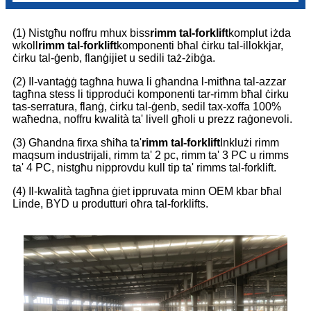
(1) Nistgħu noffru mhux biss
rimm tal-forklift
komplut iżda
wkoll
rimm tal-forklift
komponenti bħal ċirku tal-illokkjar,
ċirku tal-ġenb, flanġijiet u sedili taż-żibġa.
(2) Il-vantaġġ tagħna huwa li għandna l-mitħna tal-azzar
tagħna stess li tipproduċi komponenti tar-rimm bħal ċirku
tas-serratura, flanġ, ċirku tal-ġenb, sedil tax-xoffa 100%
waħedna, noffru kwalità ta' livell għoli u prezz raġonevoli.
(3) Għandna firxa sħiħa ta'
rimm tal-forklift
Inklużi rimm
maqsum industrijali, rimm ta' 2 pc, rimm ta' 3 PC u rimms
ta' 4 PC, nistgħu nipprovdu kull tip ta' rimms tal-forklift.
(4) Il-kwalità tagħna ġiet ippruvata minn OEM kbar bħal
Linde, BYD u produtturi oħra tal-forklifts.