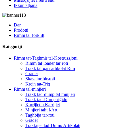
Mistoqsijiet Frekwenti
Ikkuntattjana
Dar
Prodotti
Rimm tal-forklift
Kategoriji
Rimm tat-Tagħmir tal-Kostruzzjoni
Rimm tal-loader tar-roti
Trakk tal-ġarr artikolat Rim
Grader
Skavatur bir-roti
Krejn tat-Triq
Rimm tal-minjieri
Trakk tad-dump tal-minjieri
Trakk tad-Dump riġidu
Karrijiet u Karrijiet
Minjieri taħt l-Art
Tagħbija tar-roti
Grader
Trakkijiet tad-Dump Artikolati