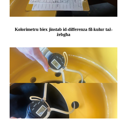
Kolorimetru biex jinstab id-differenza fil-kulur taż-
żebgħa