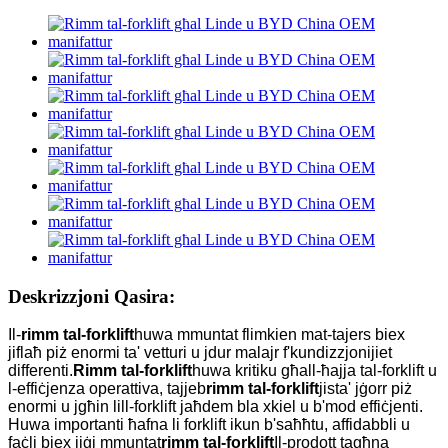
Deskrizzjoni Qasira:
Il-
rimm tal-forklift
huwa mmuntat flimkien mat-tajers biex
jiflaħ piż enormi ta' vetturi u jdur malajr f'kundizzjonijiet
differenti.
Rimm tal-forklift
huwa kritiku għall-ħajja tal-forklift u
l-effiċjenza operattiva, tajjeb
rimm tal-forklift
jista' jġorr piż
enormi u jgħin lill-forklift jaħdem bla xkiel u b'mod effiċjenti.
Huwa importanti ħafna li forklift ikun b'saħħtu, affidabbli u
faċli biex jiġi mmuntat
rimm tal-forklift
Il-prodott tagħna