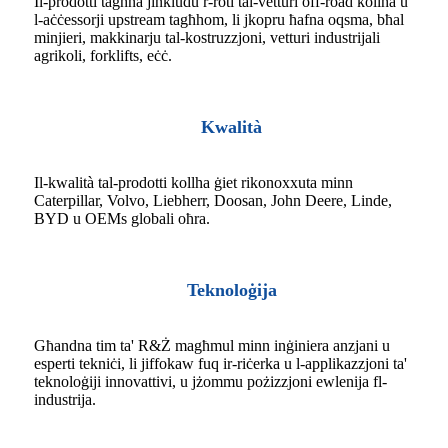
Il-prodotti tagħna jinkludu r-roti tal-vetturi off-road kollha u
l-aċċessorji upstream tagħhom, li jkopru ħafna oqsma, bħal
minjieri, makkinarju tal-kostruzzjoni, vetturi industrijali
agrikoli, forklifts, eċċ.
Kwalità
Il-kwalità tal-prodotti kollha ġiet rikonoxxuta minn
Caterpillar, Volvo, Liebherr, Doosan, John Deere, Linde,
BYD u OEMs globali oħra.
Teknoloġija
Għandna tim ta' R&Ż magħmul minn inġiniera anzjani u
esperti tekniċi, li jiffokaw fuq ir-riċerka u l-applikazzjoni ta'
teknoloġiji innovattivi, u jżommu pożizzjoni ewlenija fl-
industrija.