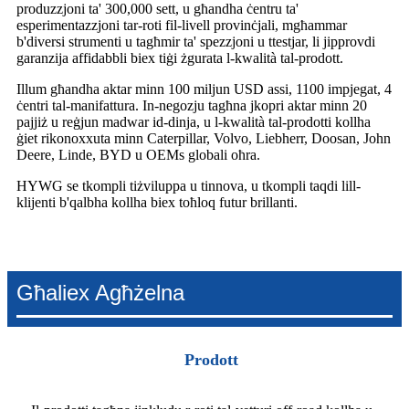
produzzjoni ta' 300,000 sett, u għandha ċentru ta'
esperimentazzjoni tar-roti fil-livell provinċjali, mgħammar
b'diversi strumenti u tagħmir ta' spezzjoni u ttestjar, li jipprovdi
garanzija affidabbli biex tiġi żgurata l-kwalità tal-prodott.
Illum għandha aktar minn 100 miljun USD assi, 1100 impjegat, 4
ċentri tal-manifattura. In-negozju tagħna jkopri aktar minn 20
pajjiż u reġjun madwar id-dinja, u l-kwalità tal-prodotti kollha
ġiet rikonoxxuta minn Caterpillar, Volvo, Liebherr, Doosan, John
Deere, Linde, BYD u OEMs globali oħra.
HYWG se tkompli tiżviluppa u tinnova, u tkompli taqdi lill-
klijenti b'qalbha kollha biex toħloq futur brillanti.
Għaliex Agħżelna
Prodott