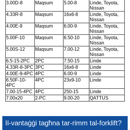
3.00D-8
Maqsum
5.00-8
Linde, Toyota,
Nissan
4.33R-8
Maqsum
16x6-8
Linde, Toyota,
Nissan
4.00E-9
Maqsum
6.00-9
Linde, Toyota,
Nissan
5.00F-10
Maqsum
6.50-10
Linde, Toyota,
Nissan
5.00S-12
Maqsum
7.00-12
Linde, Toyota,
Nissan
6.5-15-2PC
2PC
7.50-15
Linde
4.33R-8-3PC
3PC
16x6-8
Linde
4.00E-9-4PC
4PC
6.00-9
Linde
6.50F-10-
4PC
23x9-10
Linde
4PC
7.00-15-4PC
4PC
250-15
Linde
7.00x20
2-PC
9.00-20
QATTUS
Il-vantaġġi tagħna tar-rimm tal-forklift?