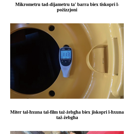
Mikrometru tad-dijametru ta' barra biex tiskopri l-
pożizzjoni
Miter tal-ħxuna tal-film taż-żebgħa biex jiskopri l-ħxuna
taż-żebgħa