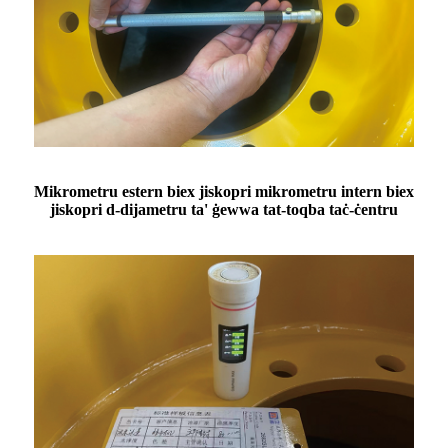
Mikrometru estern biex jiskopri mikrometru intern biex
jiskopri d-dijametru ta' ġewwa tat-toqba taċ-ċentru