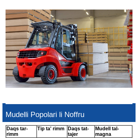
Mudelli Popolari li Noffru
Daqs tar-
Tip ta' rimm
Daqs tat-
Mudell tal-
rimm
tajer
magna