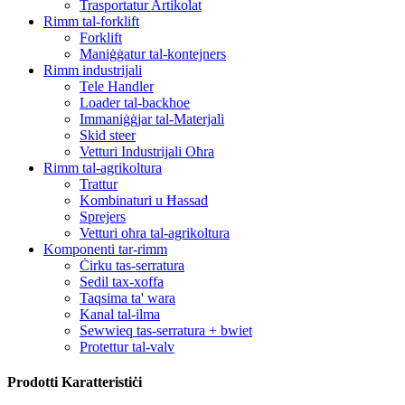
Trasportatur Artikolat
Rimm tal-forklift
Forklift
Maniġġatur tal-kontejners
Rimm industrijali
Tele Handler
Loader tal-backhoe
Immaniġġjar tal-Materjali
Skid steer
Vetturi Industrijali Oħra
Rimm tal-agrikoltura
Trattur
Kombinaturi u Ħassad
Sprejers
Vetturi oħra tal-agrikoltura
Komponenti tar-rimm
Ċirku tas-serratura
Sedil tax-xoffa
Taqsima ta' wara
Kanal tal-ilma
Sewwieq tas-serratura + bwiet
Protettur tal-valv
Prodotti Karatteristiċi