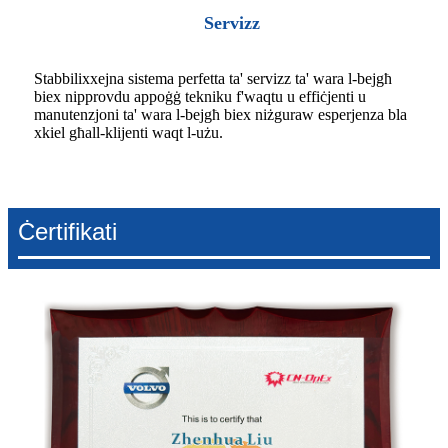
Servizz
Stabbilixxejna sistema perfetta ta' servizz ta' wara l-bejgħ
biex nipprovdu appoġġ tekniku f'waqtu u effiċjenti u
manutenzjoni ta' wara l-bejgħ biex niżguraw esperjenza bla
xkiel għall-klijenti waqt l-użu.
Ċertifikati