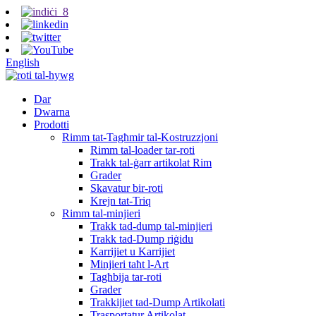
English
Dar
Dwarna
Prodotti
Rimm tat-Tagħmir tal-Kostruzzjoni
Rimm tal-loader tar-roti
Trakk tal-ġarr artikolat Rim
Grader
Skavatur bir-roti
Krejn tat-Triq
Rimm tal-minjieri
Trakk tad-dump tal-minjieri
Trakk tad-Dump riġidu
Karrijiet u Karrijiet
Minjieri taħt l-Art
Tagħbija tar-roti
Grader
Trakkijiet tad-Dump Artikolati
Trasportatur Artikolat