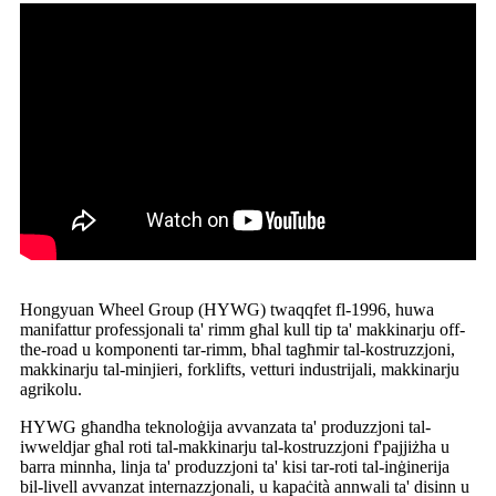
Hongyuan Wheel Group (HYWG) twaqqfet fl-1996, huwa
manifattur professjonali ta' rimm għal kull tip ta' makkinarju off-
the-road u komponenti tar-rimm, bħal tagħmir tal-kostruzzjoni,
makkinarju tal-minjieri, forklifts, vetturi industrijali, makkinarju
agrikolu.
HYWG għandha teknoloġija avvanzata ta' produzzjoni tal-
iwweldjar għal roti tal-makkinarju tal-kostruzzjoni f'pajjiżha u
barra minnha, linja ta' produzzjoni ta' kisi tar-roti tal-inġinerija
bil-livell avvanzat internazzjonali, u kapaċità annwali ta' disinn u