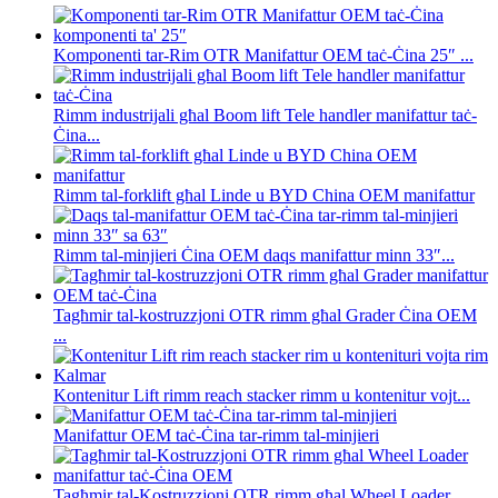
Komponenti tar-Rim OTR Manifattur OEM taċ-Ċina 25″ ...
Rimm industrijali għal Boom lift Tele handler manifattur taċ-
Ċina...
Rimm tal-forklift għal Linde u BYD China OEM manifattur
Rimm tal-minjieri Ċina OEM daqs manifattur minn 33″...
Tagħmir tal-kostruzzjoni OTR rimm għal Grader Ċina OEM
...
Kontenitur Lift rimm reach stacker rimm u kontenitur vojt...
Manifattur OEM taċ-Ċina tar-rimm tal-minjieri
Tagħmir tal-Kostruzzjoni OTR rimm għal Wheel Loader