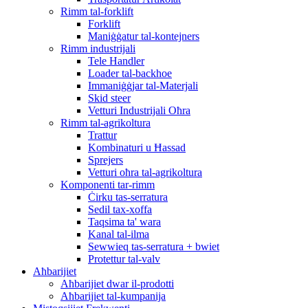
Rimm tal-forklift
Forklift
Maniġġatur tal-kontejners
Rimm industrijali
Tele Handler
Loader tal-backhoe
Immaniġġjar tal-Materjali
Skid steer
Vetturi Industrijali Oħra
Rimm tal-agrikoltura
Trattur
Kombinaturi u Ħassad
Sprejers
Vetturi oħra tal-agrikoltura
Komponenti tar-rimm
Ċirku tas-serratura
Sedil tax-xoffa
Taqsima ta' wara
Kanal tal-ilma
Sewwieq tas-serratura + bwiet
Protettur tal-valv
Aħbarijiet
Aħbarijiet dwar il-prodotti
Aħbarijiet tal-kumpanija