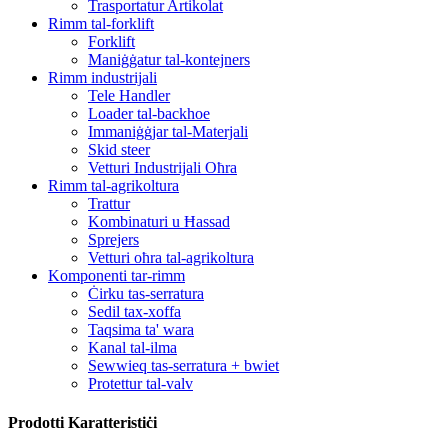
Trasportatur Artikolat
Rimm tal-forklift
Forklift
Maniġġatur tal-kontejners
Rimm industrijali
Tele Handler
Loader tal-backhoe
Immaniġġjar tal-Materjali
Skid steer
Vetturi Industrijali Oħra
Rimm tal-agrikoltura
Trattur
Kombinaturi u Ħassad
Sprejers
Vetturi oħra tal-agrikoltura
Komponenti tar-rimm
Ċirku tas-serratura
Sedil tax-xoffa
Taqsima ta' wara
Kanal tal-ilma
Sewwieq tas-serratura + bwiet
Protettur tal-valv
Prodotti Karatteristiċi