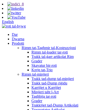
English
Dar
Dwarna
Prodotti
Rimm tat-Tagħmir tal-Kostruzzjoni
Rimm tal-loader tar-roti
Trakk tal-ġarr artikolat Rim
Grader
Skavatur bir-roti
Krejn tat-Triq
Rimm tal-minjieri
Trakk tad-dump tal-minjieri
Trakk tad-Dump riġidu
Karrijiet u Karrijiet
Minjieri taħt l-Art
Tagħbija tar-roti
Grader
Trakkijiet tad-Dump Artikolati
Trasportatur Artikolat