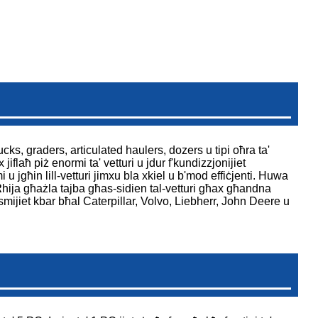
ks, graders, articulated haulers, dozers u tipi oħra ta'
flaħ piż enormi ta' vetturi u jdur f'kundizzjonijiet
mi u jgħin lill-vetturi jimxu bla xkiel u b'mod effiċjenti. Huwa
R
hija għażla tajba għas-sidien tal-vetturi għax għandna
ismijiet kbar bħal Caterpillar, Volvo, Liebherr, John Deere u