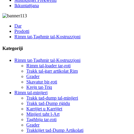
Mistoqsijiet Frekwenti
Ikkuntattjana
Dar
Prodotti
Rimm tat-Tagħmir tal-Kostruzzjoni
Kategoriji
Rimm tat-Tagħmir tal-Kostruzzjoni
Rimm tal-loader tar-roti
Trakk tal-ġarr artikolat Rim
Grader
Skavatur bir-roti
Krejn tat-Triq
Rimm tal-minjieri
Trakk tad-dump tal-minjieri
Trakk tad-Dump riġidu
Karrijiet u Karrijiet
Minjieri taħt l-Art
Tagħbija tar-roti
Grader
Trakkijiet tad-Dump Artikolati