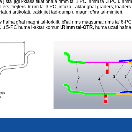
tura jista' jiġi kklassifikat bħala rimm ta' 1 PC, rimm ta' 3 PC u rimm
ndlers, trejlers. Ir-rim ta' 3 PC jintuża l-aktar għal graders, loaders
taturi artikolati, trakkijiet tad-dump u magni oħra tal-minjieri.
aw ħafna għal magni tal-forklift, bħal rims maqsuma; rims ta' 6-
PC u 5-PC huma l-aktar komuni.
Rimm tal-OTR
, huma użati ħafna f'