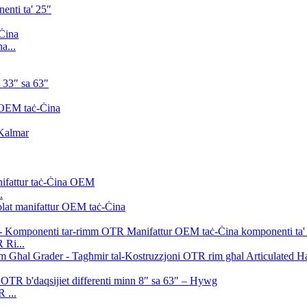
a...
.
 Ri...
 ...