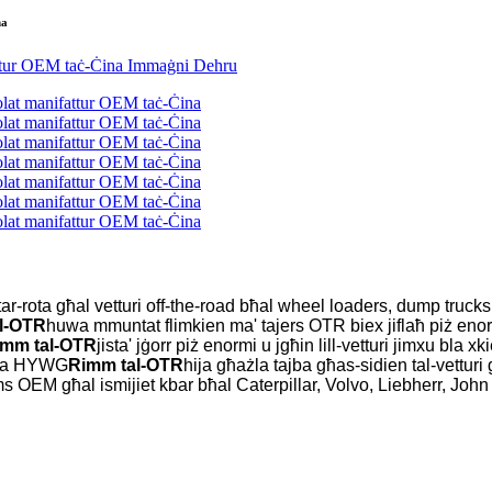
na
-rota għal vetturi off-the-road bħal wheel loaders, dump trucks, g
l-OTR
huwa mmuntat flimkien ma' tajers OTR biex jiflaħ piż enormi 
imm tal-OTR
jista' jġorr piż enormi u jgħin lill-vetturi jimxu bla 
għna HYWG
Rimm tal-OTR
hija għażla tajba għas-sidien tal-vetturi
r-rims OEM għal ismijiet kbar bħal Caterpillar, Volvo, Liebherr,