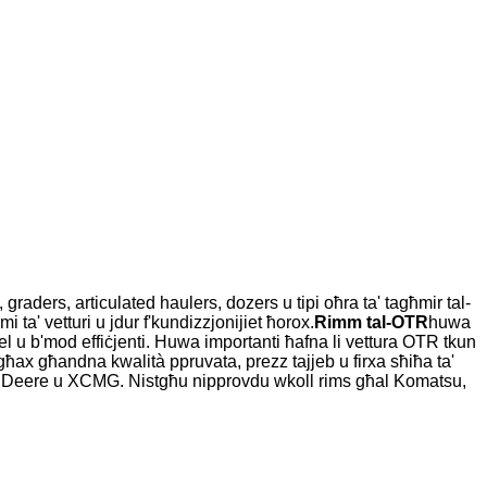
raders, articulated haulers, dozers u tipi oħra ta' tagħmir tal-
ta' vetturi u jdur f'kundizzjonijiet ħorox.
Rimm tal-OTR
huwa
xkiel u b'mod effiċjenti. Huwa importanti ħafna li vettura OTR tkun
 għax għandna kwalità ppruvata, prezz tajjeb u firxa sħiħa ta'
 John Deere u XCMG. Nistgħu nipprovdu wkoll rims għal Komatsu,