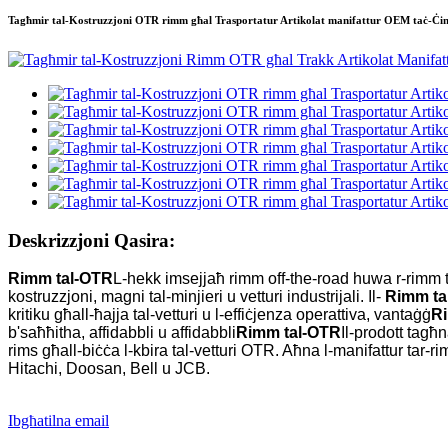
Tagħmir tal-Kostruzzjoni OTR rimm għal Trasportatur Artikolat manifattur OEM taċ-Ċi
Deskrizzjoni Qasira:
Rimm tal-OTR
L-hekk imsejjaħ rimm off-the-road huwa r-rimm tar
kostruzzjoni, magni tal-minjieri u vetturi industrijali. Il-
Rimm ta
kritiku għall-ħajja tal-vetturi u l-effiċjenza operattiva, vantaġġ
R
b'saħħitha, affidabbli u affidabbli
Rimm tal-OTR
Il-prodott ta
rims għall-biċċa l-kbira tal-vetturi OTR. Aħna l-manifattur ta
Hitachi, Doosan, Bell u JCB.
Ibgħatilna email