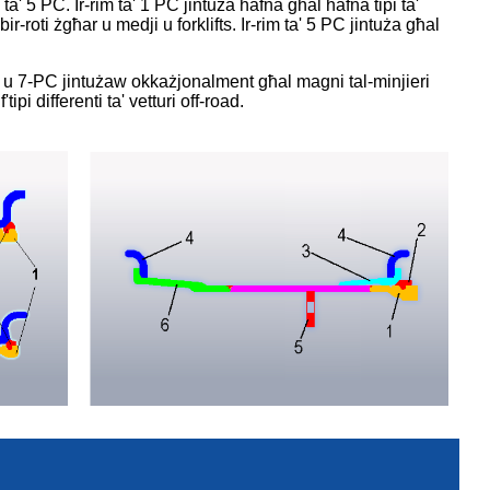
 ta' 5 PC. Ir-rim ta' 1 PC jintuża ħafna għal ħafna tipi ta'
 bir-roti żgħar u medji u forklifts. Ir-rim ta' 5 PC jintuża għal
PC u 7-PC jintużaw okkażjonalment għal magni tal-minjieri
tipi differenti ta' vetturi off-road.