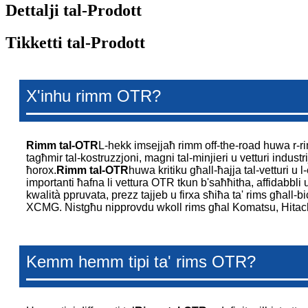
Dettalji tal-Prodott
Tikketti tal-Prodott
X'inhu rimm OTR?
Rimm tal-OTR
L-hekk imsejjaħ rimm off-the-road huwa r-rim
tagħmir tal-kostruzzjoni, magni tal-minjieri u vetturi industrija
ħorox.
Rimm tal-OTR
huwa kritiku għall-ħajja tal-vetturi u 
importanti ħafna li vettura OTR tkun b'saħħitha, affidabbli u
kwalità ppruvata, prezz tajjeb u firxa sħiħa ta' rims għall-
XCMG. Nistgħu nipprovdu wkoll rims għal Komatsu, Hitach
Kemm hemm tipi ta' rims OTR?