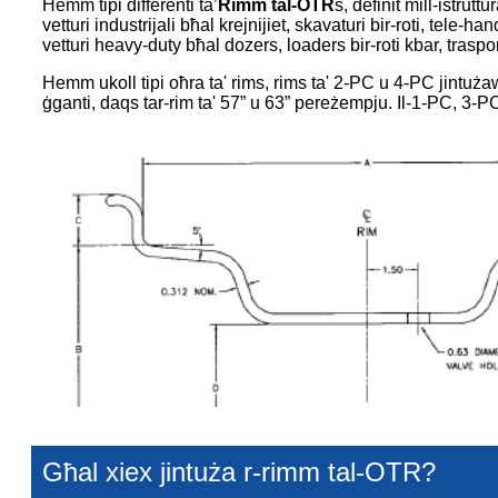
Hemm tipi differenti ta’
Rimm tal-OTR
s, definit mill-istrut
vetturi industrijali bħal krejnijiet, skavaturi bir-roti, tele-ha
vetturi heavy-duty bħal dozers, loaders bir-roti kbar, traspor
Hemm ukoll tipi oħra ta' rims, rims ta' 2-PC u 4-PC jintuż
ġganti, daqs tar-rim ta' 57” u 63” pereżempju. Il-1-PC, 3-
Għal xiex jintuża r-rimm tal-OTR?