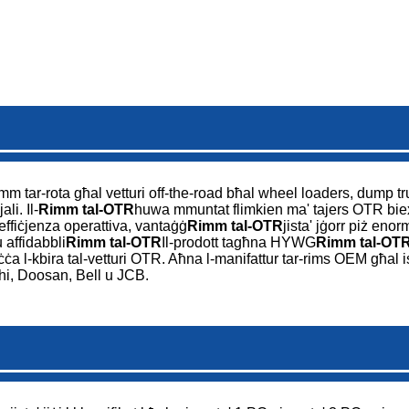
m tar-rota għal vetturi off-the-road bħal wheel loaders, dump truc
li. Il-
Rimm tal-OTR
huwa mmuntat flimkien ma' tajers OTR biex ji
l-effiċjenza operattiva, vantaġġ
Rimm tal-OTR
jista' jġorr piż enor
 affidabbli
Rimm tal-OTR
Il-prodott tagħna HYWG
Rimm tal-OT
biċċa l-kbira tal-vetturi OTR. Aħna l-manifattur tar-rims OEM għal 
i, Doosan, Bell u JCB.