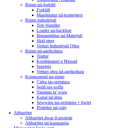
Rimm tal-forklift
Forklift
Maniġġatur tal-kontejners
Rimm industrijali
Tele Handler
Loader tal-backhoe
Immaniġġjar tal-Materjali
Skid steer
Vetturi Industrijali Oħra
Rimm tal-agrikoltura
Trattur
Kombinaturi u Ħassad
Sprejers
Vetturi oħra tal-agrikoltura
Komponenti tar-rimm
Ċirku tas-serratura
Sedil tax-xoffa
Taqsima ta' wara
Kanal tal-ilma
Sewwieq tas-serratura + bwiet
Protettur tal-valv
Aħbarijiet
Aħbarijiet dwar il-prodotti
Aħbarijiet tal-kumpanija