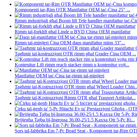
Komponenti tar-Rim OTR Manifattur OEM taċ-Ċina 25″ ...
Rimm industrijali għal Boom lift Tele handler manifattur taċ-Ċin
Rimm tal-forklift għal Linde u BYD China OEM manifattur
Rimm tal-minjieri Ċina OEM daqs manifattur minn 33″...
Tagħmir tal-kostruzzjoni OTR rimm għal Grader Ċina OEM ...
Kontenitur Lift rimm reach stacker rimm u kontenitur vojt...
Manifattur OEM taċ-Ċina tar-rimm tal-minjieri
Tagħmir tal-Kostruzzjoni OTR rimm għal Wheel Loader Chin..
Tagħmir tal-Kostruzzjoni Rimm OTR għal Trasport Artikolat...
Ċirku tal-ġenb ta' 5-Pc Hitachi Ev ta' Prestazzjoni Għolja - OTR
Bejjiegħa Tajba bl-Ingrossa 36.00-25/1.5 Kaxxa Otr 5-Pc Ri...
Sors tal-fabbrika Em 7-Pc Bead Seat - Komponent tar-Rim OTR