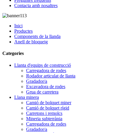
Preguntes freqüents
Contacta amb nosaltres
Inici
Productes
Components de la llanda
Anell de bloqueig
Categories
Llanta d'equips de construcció
Carregadora de rodes
Rodador articulat de llanta
Gradador/a
Excavadora de rodes
Grua de carretera
Llana minera
Camió de bolquet miner
Camió de bolquet rígid
Carretons i remolcs
Mineria subterrània
Carregadora de rodes
Gradador/a