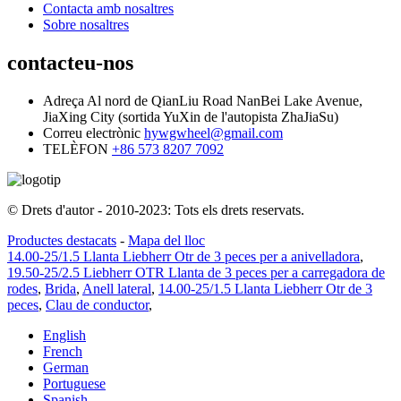
Contacta amb nosaltres
Sobre nosaltres
contacteu-nos
Adreça
Al nord de QianLiu Road NanBei Lake Avenue,
JiaXing City (sortida YuXin de l'autopista ZhaJiaSu)
Correu electrònic
hywgwheel@gmail.com
TELÈFON
+86 573 8207 7092
© Drets d'autor - 2010-2023: Tots els drets reservats.
Productes destacats
-
Mapa del lloc
14.00-25/1.5 Llanta Liebherr Otr de 3 peces per a anivelladora
,
19.50-25/2.5 Liebherr OTR Llanta de 3 peces per a carregadora de
rodes
,
Brida
,
Anell lateral
,
14.00-25/1.5 Llanta Liebherr Otr de 3
peces
,
Clau de conductor
,
English
French
German
Portuguese
Spanish