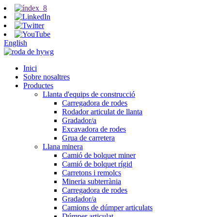
English
Inici
Sobre nosaltres
Productes
Llanta d'equips de construcció
Carregadora de rodes
Rodador articulat de llanta
Gradador/a
Excavadora de rodes
Grua de carretera
Llana minera
Camió de bolquet miner
Camió de bolquet rígid
Carretons i remolcs
Mineria subterrània
Carregadora de rodes
Gradador/a
Camions de dúmper articulats
Dúmper articulat