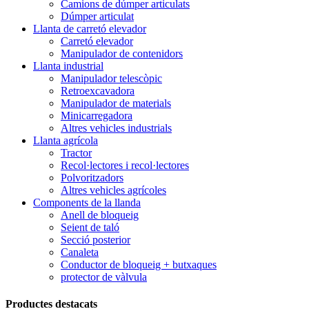
Camions de dúmper articulats
Dúmper articulat
Llanta de carretó elevador
Carretó elevador
Manipulador de contenidors
Llanta industrial
Manipulador telescòpic
Retroexcavadora
Manipulador de materials
Minicarregadora
Altres vehicles industrials
Llanta agrícola
Tractor
Recol·lectores i recol·lectores
Polvoritzadors
Altres vehicles agrícoles
Components de la llanda
Anell de bloqueig
Seient de taló
Secció posterior
Canaleta
Conductor de bloqueig + butxaques
protector de vàlvula
Productes destacats