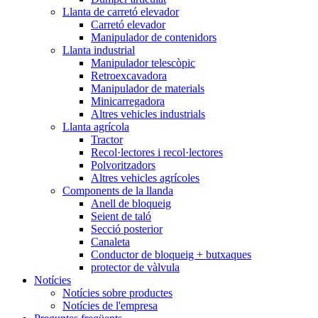
Llanta de carretó elevador
Carretó elevador
Manipulador de contenidors
Llanta industrial
Manipulador telescòpic
Retroexcavadora
Manipulador de materials
Minicarregadora
Altres vehicles industrials
Llanta agrícola
Tractor
Recol·lectores i recol·lectores
Polvoritzadors
Altres vehicles agrícoles
Components de la llanda
Anell de bloqueig
Seient de taló
Secció posterior
Canaleta
Conductor de bloqueig + butxaques
protector de vàlvula
Notícies
Notícies sobre productes
Notícies de l'empresa