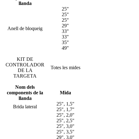
llanda
25"
25"
25"
29"
Anell de bloqueig
33"
33"
35"
49"
KIT DE
CONTROLADOR
Totes les mides
DE LA
TARGETA
Nom dels
components de la
Mida
llanda
25", 1,5"
Brida lateral
25", 1,7"
25", 2,0"
25", 2,5"
25", 3,0"
25", 3,5"
29", 3,0"