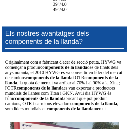
39"/4.0"
49"/4.0"
Els nostres avantatges dels
components de la llanda?
Originalment com a fabricant d'acer de secció petita, HYWG va
començar a produir
components de la llanda
des de finals dels
anys noranta, el 2010 HYWG es va convertir en líder del mercat
de camions
components de la llanda
i OTR
components de la
llanda
, la quota de mercat va arribar al 70% i al 90% a la Xina;
l'OTR
components de la llanda
es van exportar a productors
mundials de llantes com Titan i GKN. Avui dia HYWG és
l'únic
components de la llanda
fabricant que pot produir
camions, OTR i carretons elevadors
components de la llanda
,
som líders mundials en
components de la llanda
mercat.