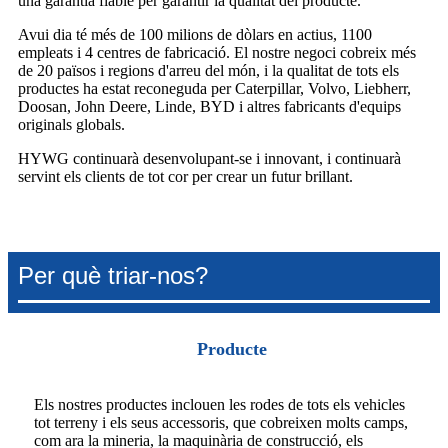
una garantia fiable per garantir la qualitat del producte.
Avui dia té més de 100 milions de dòlars en actius, 1100
empleats i 4 centres de fabricació. El nostre negoci cobreix més
de 20 països i regions d'arreu del món, i la qualitat de tots els
productes ha estat reconeguda per Caterpillar, Volvo, Liebherr,
Doosan, John Deere, Linde, BYD i altres fabricants d'equips
originals globals.
HYWG continuarà desenvolupant-se i innovant, i continuarà
servint els clients de tot cor per crear un futur brillant.
Per què triar-nos?
Producte
Els nostres productes inclouen les rodes de tots els vehicles
tot terreny i els seus accessoris, que cobreixen molts camps,
com ara la mineria, la maquinària de construcció, els