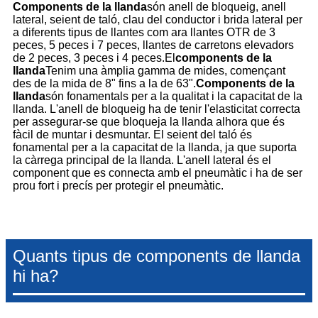
Components de la llanda
són anell de bloqueig, anell
lateral, seient de taló, clau del conductor i brida lateral per
a diferents tipus de llantes com ara llantes OTR de 3
peces, 5 peces i 7 peces, llantes de carretons elevadors
de 2 peces, 3 peces i 4 peces.
El
components de la
llanda
Tenim una àmplia gamma de mides, començant
des de la mida de 8" fins a la de 63".
Components de la
llanda
són fonamentals per a la qualitat i la capacitat de la
llanda. L'anell de bloqueig ha de tenir l'elasticitat correcta
per assegurar-se que bloqueja la llanda alhora que és
fàcil de muntar i desmuntar. El seient del taló és
fonamental per a la capacitat de la llanda, ja que suporta
la càrrega principal de la llanda. L'anell lateral és el
component que es connecta amb el pneumàtic i ha de ser
prou fort i precís per protegir el pneumàtic.
Quants tipus de components de llanda
hi ha?