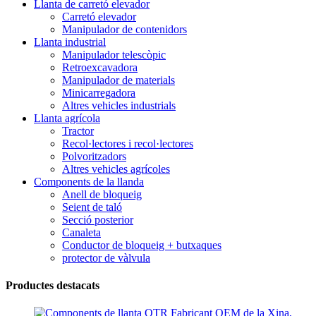
Llanta de carretó elevador
Carretó elevador
Manipulador de contenidors
Llanta industrial
Manipulador telescòpic
Retroexcavadora
Manipulador de materials
Minicarregadora
Altres vehicles industrials
Llanta agrícola
Tractor
Recol·lectores i recol·lectores
Polvoritzadors
Altres vehicles agrícoles
Components de la llanda
Anell de bloqueig
Seient de taló
Secció posterior
Canaleta
Conductor de bloqueig + butxaques
protector de vàlvula
Productes destacats