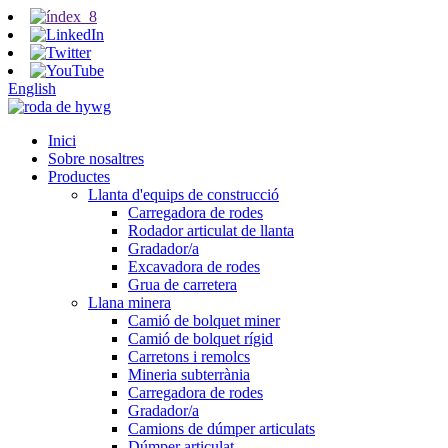
English
Inici
Sobre nosaltres
Productes
Llanta d'equips de construcció
Carregadora de rodes
Rodador articulat de llanta
Gradador/a
Excavadora de rodes
Grua de carretera
Llana minera
Camió de bolquet miner
Camió de bolquet rígid
Carretons i remolcs
Mineria subterrània
Carregadora de rodes
Gradador/a
Camions de dúmper articulats
Dúmper articulat