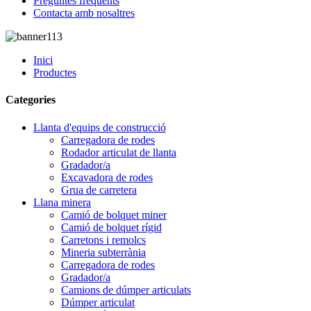
Preguntes freqüents
Contacta amb nosaltres
Inici
Productes
Categories
Llanta d'equips de construcció
Carregadora de rodes
Rodador articulat de llanta
Gradador/a
Excavadora de rodes
Grua de carretera
Llana minera
Camió de bolquet miner
Camió de bolquet rígid
Carretons i remolcs
Mineria subterrània
Carregadora de rodes
Gradador/a
Camions de dúmper articulats
Dúmper articulat