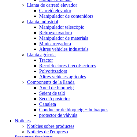
Llanta de carretó elevador
Carretó elevador
Manipulador de contenidors
Llanta industrial
Manipulador telescòpic
Retroexcavadora
Manipulador de materials
Minicarregadora
Altres vehicles industrials
Llanta agrícola
Tractor
Recol·lectores i recol·lectores
Polvoritzadors
Altres vehicles agrícoles
Components de la llanda
Anell de bloqueig
Seient de taló
Secció posterior
Canaleta
Conductor de bloqueig + butxaques
protector de vàlvula
Notícies
Notícies sobre productes
Notícies de l'empresa