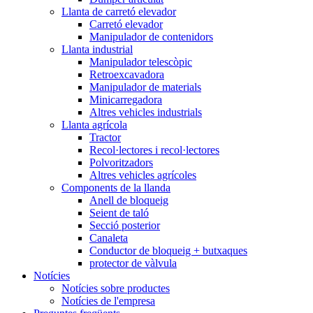
Llanta de carretó elevador
Carretó elevador
Manipulador de contenidors
Llanta industrial
Manipulador telescòpic
Retroexcavadora
Manipulador de materials
Minicarregadora
Altres vehicles industrials
Llanta agrícola
Tractor
Recol·lectores i recol·lectores
Polvoritzadors
Altres vehicles agrícoles
Components de la llanda
Anell de bloqueig
Seient de taló
Secció posterior
Canaleta
Conductor de bloqueig + butxaques
protector de vàlvula
Notícies
Notícies sobre productes
Notícies de l'empresa