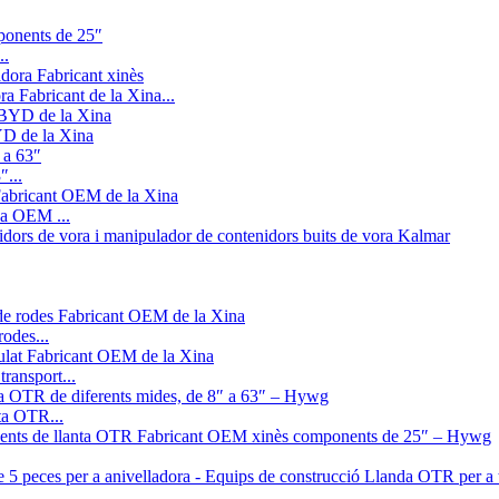
..
ra Fabricant de la Xina...
YD de la Xina
″...
na OEM ...
odes...
transport...
ta OTR...