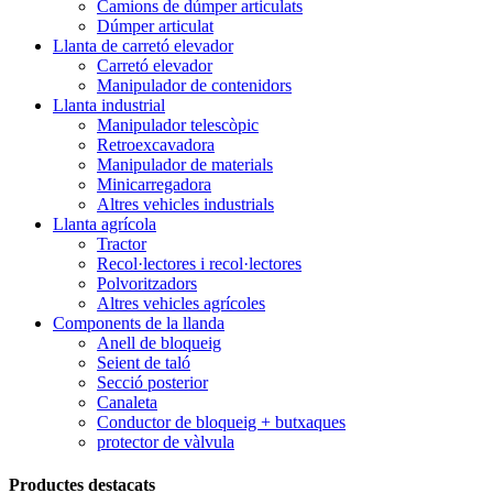
Camions de dúmper articulats
Dúmper articulat
Llanta de carretó elevador
Carretó elevador
Manipulador de contenidors
Llanta industrial
Manipulador telescòpic
Retroexcavadora
Manipulador de materials
Minicarregadora
Altres vehicles industrials
Llanta agrícola
Tractor
Recol·lectores i recol·lectores
Polvoritzadors
Altres vehicles agrícoles
Components de la llanda
Anell de bloqueig
Seient de taló
Secció posterior
Canaleta
Conductor de bloqueig + butxaques
protector de vàlvula
Productes destacats