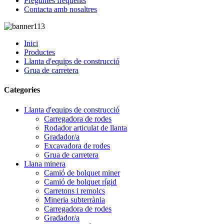
Preguntes freqüents
Contacta amb nosaltres
Inici
Productes
Llanta d'equips de construcció
Grua de carretera
Categories
Llanta d'equips de construcció
Carregadora de rodes
Rodador articulat de llanta
Gradador/a
Excavadora de rodes
Grua de carretera
Llana minera
Camió de bolquet miner
Camió de bolquet rígid
Carretons i remolcs
Mineria subterrània
Carregadora de rodes
Gradador/a