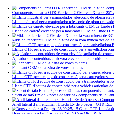
Components de llanta OTR Fabricant OEM de la Xina de 25″ .
Llanta industrial per a manipulador telescòpic de ploma elevado
Llanda de carretó elevador per a fabricants OEM de Linde i B
Mida del fabricant OEM de la Xina de la vora minera des de 33
Llanda OTR per a equips de construcció per a anivelladora Xi
Apilador de contenidors amb vora elevadora i contenidor buit...
Fabricant OEM de la Xina de vores mineres
Llanda OTR per a equips de construcció per a carregadores de r
Llanta OTR d'equips de construcció per a vehicles articulats de 
Seient de taló Em de 7 peces de fàbrica - components de la llan
Anell lateral d'alt rendiment Hitachi Ev de 5 peces - OTR Ri...
Bons venedors a l'engròs 36.00-25/1.5 Case Otr 5-Pc Ri...