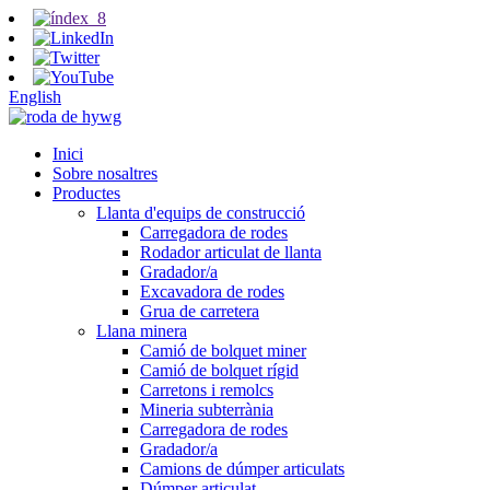
English
Inici
Sobre nosaltres
Productes
Llanta d'equips de construcció
Carregadora de rodes
Rodador articulat de llanta
Gradador/a
Excavadora de rodes
Grua de carretera
Llana minera
Camió de bolquet miner
Camió de bolquet rígid
Carretons i remolcs
Mineria subterrània
Carregadora de rodes
Gradador/a
Camions de dúmper articulats
Dúmper articulat